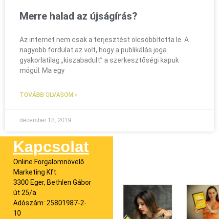
Merre halad az újságírás?
Az internet nem csak a terjesztést olcsóbbította le. A
nagyobb fordulat az volt, hogy a publikálás joga
gyakorlatilag „kiszabadult” a szerkesztőségi kapuk
mögül. Ma egy
TOVÁBB OLVASOM »
december 18, 2019
Kapcsolat
Online Forgalomnövelő
Marketing Kft.
3300 Eger, Bethlen Gábor
út 25/a
Adószám: 25801987-2-
10