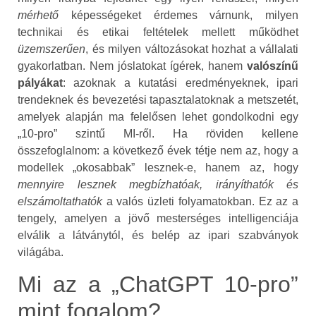
mérhető
képességeket érdemes várnunk, milyen
technikai és etikai feltételek mellett működhet
üzemszerűen
, és milyen változásokat hozhat a vállalati
gyakorlatban. Nem jóslatokat ígérek, hanem
valószínű
pályákat
: azoknak a kutatási eredményeknek, ipari
trendeknek és bevezetési tapasztalatoknak a metszetét,
amelyek alapján ma felelősen lehet gondolkodni egy
„10‑pro” szintű MI‑ről. Ha röviden kellene
összefoglalnom: a következő évek tétje nem az, hogy a
modellek „okosabbak” lesznek‑e, hanem az, hogy
mennyire lesznek megbízhatóak, irányíthatók és
elszámoltathatók
a valós üzleti folyamatokban. Ez az a
tengely, amelyen a jövő mesterséges intelligenciája
elválik a látványtól, és belép az ipari szabványok
világába.
Mi az a „ChatGPT 10‑pro”
mint fogalom?