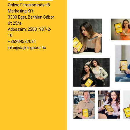
Online Forgalomnövelő
Marketing Kft.
3300 Eger, Bethlen Gábor
út 25/a
Adószám: 25801987-2-
10
+36204537031
info@dajka-gabor.hu