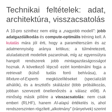
Technikai feltételek: adat,
architektúra, visszacsatolás
A 10‑pro szinthez nem elég a „nagyobb modell”:
jobb
adatgazdálkodás
és
compute‑optimális
tréning kell. A
kutatás
mára jól érti, hogy a paraméterszám és az
adatmennyiség aránya kritikus; a túlméretezett,
aluladatozott modellek pazarolnak, míg az egyensúlyra
hangolt rendszerek jobb
mintagazdaságosságot
hoznak. A következő lépcső ezért kombinálni fogja a
retrievalt
(külső tudás forró behívása), a
Mixture‑of‑Experts
megközelítéseket (specializált
alhálók), és a
tesztidős skálázást
(több próbálkozás,
jobban szervezett önellenőrzés a válasz előtt). A
minőség másik pillére a
visszacsatolás
: nem csak
emberi (RLHF), hanem
AI‑alapú
értékelés is, ahol
rendszerszinten rögzített „alkotmány” (irányelvek) szerint