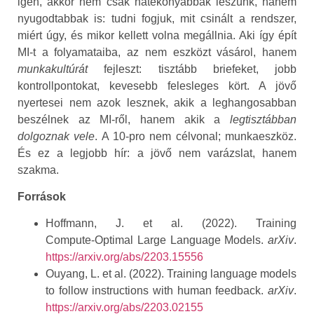
igen, akkor nem csak hatékonyabbak leszünk, hanem
nyugodtabbak is: tudni fogjuk, mit csinált a rendszer,
miért úgy, és mikor kellett volna megállnia. Aki így épít
MI‑t a folyamataiba, az nem eszközt vásárol, hanem
munkakultúrát
fejleszt: tisztább briefeket, jobb
kontrollpontokat, kevesebb felesleges kört. A jövő
nyertesei nem azok lesznek, akik a leghangosabban
beszélnek az MI‑ről, hanem akik a
legtisztábban
dolgoznak vele
. A 10‑pro nem célvonal; munkaeszköz.
És ez a legjobb hír: a jövő nem varázslat, hanem
szakma.
Források
Hoffmann, J. et al. (2022). Training
Compute‑Optimal Large Language Models.
arXiv
.
https://arxiv.org/abs/2203.15556
Ouyang, L. et al. (2022). Training language models
to follow instructions with human feedback.
arXiv
.
https://arxiv.org/abs/2203.02155