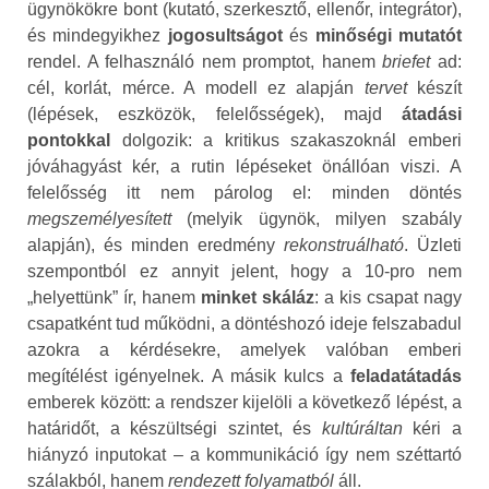
ügynökökre bont (kutató, szerkesztő, ellenőr, integrátor),
és mindegyikhez
jogosultságot
és
minőségi mutatót
rendel. A felhasználó nem promptot, hanem
briefet
ad:
cél, korlát, mérce. A modell ez alapján
tervet
készít
(lépések, eszközök, felelősségek), majd
átadási
pontokkal
dolgozik: a kritikus szakaszoknál emberi
jóváhagyást kér, a rutin lépéseket önállóan viszi. A
felelősség itt nem párolog el: minden döntés
megszemélyesített
(melyik ügynök, milyen szabály
alapján), és minden eredmény
rekonstruálható
. Üzleti
szempontból ez annyit jelent, hogy a 10‑pro nem
„helyettünk” ír, hanem
minket skáláz
: a kis csapat nagy
csapatként tud működni, a döntéshozó ideje felszabadul
azokra a kérdésekre, amelyek valóban emberi
megítélést igényelnek. A másik kulcs a
feladatátadás
emberek között: a rendszer kijelöli a következő lépést, a
határidőt, a készültségi szintet, és
kultúráltan
kéri a
hiányzó inputokat – a kommunikáció így nem széttartó
szálakból, hanem
rendezett folyamatból
áll.