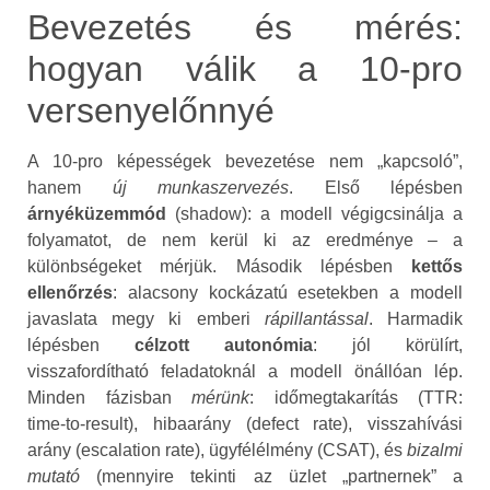
Bevezetés és mérés:
hogyan válik a 10‑pro
versenyelőnnyé
A 10‑pro képességek bevezetése nem „kapcsoló”,
hanem
új munkaszervezés
. Első lépésben
árnyéküzemmód
(shadow): a modell végigcsinálja a
folyamatot, de nem kerül ki az eredménye – a
különbségeket mérjük. Második lépésben
kettős
ellenőrzés
: alacsony kockázatú esetekben a modell
javaslata megy ki emberi
rápillantással
. Harmadik
lépésben
célzott autonómia
: jól körülírt,
visszafordítható feladatoknál a modell önállóan lép.
Minden fázisban
mérünk
: időmegtakarítás (TTR:
time‑to‑result), hibaarány (defect rate), visszahívási
arány (escalation rate), ügyfélélmény (CSAT), és
bizalmi
mutató
(mennyire tekinti az üzlet „partnernek” a