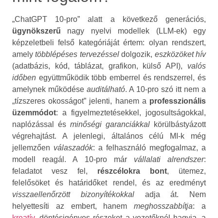
„ChatGPT 10‑pro” alatt a következő generációs,
ügynökszerű
nagy nyelvi modellek (LLM‑ek) egy
képzeletbeli felső kategóriáját értem: olyan rendszert,
amely
többlépéses tervezéssel
dolgozik,
eszközöket hív
(adatbázis, kód, táblázat, grafikon, külső API),
valós
időben
együttműködik több emberrel és rendszerrel, és
amelynek működése
auditálható
. A 10‑pro szó itt nem a
„tízszeres okosságot” jelenti, hanem a
professzionális
üzemmódot
: a figyelmeztetésekkel, jogosultságokkal,
naplózással és
minőségi garanciákkal
körülbástyázott
végrehajtást. A jelenlegi, általános célú MI‑k még
jellemzően
válaszadók
: a felhasználó megfogalmaz, a
modell reagál. A 10‑pro már
vállalati alrendszer
:
feladatot vesz fel,
részcélokra bont
, ütemez,
felelősöket és határidőket rendel, és az eredményt
visszaellenőrzött bizonyítékokkal
adja át. Nem
helyettesíti az embert, hanem
meghosszabbítja
: a
kreatív
, döntésigényes részeket a vezetőknél hagyja, a