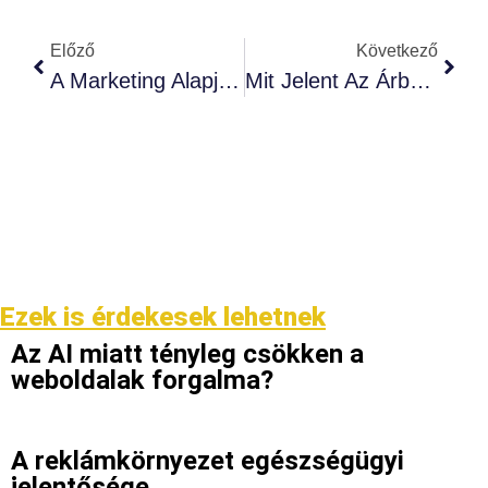
Előző
Következő
A Marketing Alapjai – Kezdőknek
Mit Jelent Az Árbevétel-Növekedés, És Miért Nem Mindig Jó Hír?
Ezek is érdekesek lehetnek
Az AI miatt tényleg csökken a
weboldalak forgalma?
A reklámkörnyezet egészségügyi
jelentősége