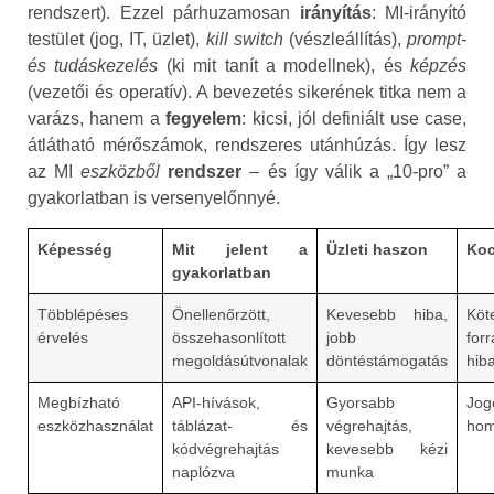
rendszert). Ezzel párhuzamosan
irányítás
: MI‑irányító
testület (jog, IT, üzlet),
kill switch
(vészleállítás),
prompt‑
és tudáskezelés
(ki mit tanít a modellnek), és
képzés
(vezetői és operatív). A bevezetés sikerének titka nem a
varázs, hanem a
fegyelem
: kicsi, jól definiált use case,
átlátható mérőszámok, rendszeres utánhúzás. Így lesz
az MI
eszközből
rendszer
– és így válik a „10‑pro” a
gyakorlatban is versenyelőnnyé.
Képesség
Mit jelent a
Üzleti haszon
Koc
gyakorlatban
Többlépéses
Önellenőrzött,
Kevesebb hiba,
Köt
érvelés
összehasonlított
jobb
for
megoldásútvonalak
döntéstámogatás
hib
Megbízható
API‑hívások,
Gyorsabb
Jog
eszközhasználat
táblázat‑ és
végrehajtás,
hom
kódvégrehajtás
kevesebb kézi
naplózva
munka