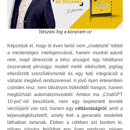
Tetszeni fog a könyvem is!
Képzeljük el, hogy öt éven belül nem „chatelünk” többé
a mesterséges intelligenciával, hanem
munkát adunk
neki
, majd átvesszük a kész anyagot: egy hibátlanul
összerakott pénzügyi modell mellé elkészített, jogilag
ellenőrzött szerződésmintát és egy futó integrációt a
vállalat meglévő rendszereivel. A jövő ilyen értelemben
csöndes lesz: nem látványos trükköktől hangos, hanem
megbízható automatizmusoktól. Amikor ma „ChatGPT
10‑pro”-ról beszélünk, nem egy bejelentett termék
verziójáról van szó, hanem egy
céltávolságról
: arról a
képességkészletről, amely felé a generatív modellek
láthatóan tartanak. Ebben a cikkben azt bontom ki,
milyen irányba fejlődhet egy ilyen rendszer, milyen