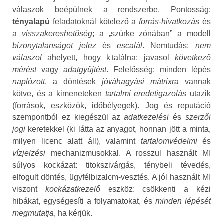
válaszok beépülnek a rendszerbe. Pontosság:
tényalapú
feladatoknál kötelező a
forrás‑hivatkozás
és
a
visszakereshetőség
; a „szürke zónában” a modell
bizonytalanságot jelez
és
escalál
. Nemtudás:
nem
válaszol
ahelyett, hogy kitalálna; javasol
következő
mérést
vagy
adatgyűjtést
. Felelősség: minden lépés
naplózott
, a döntések
jóváhagyási mátrixra
vannak
kötve, és a kimeneteken
tartalmi eredetigazolás
utazik
(források, eszközök, időbélyegek). Jog és reputáció
szempontból ez kiegészül az
adatkezelési
és
szerzői
jogi
keretekkel (ki látta az anyagot, honnan jött a minta,
milyen licenc alatt áll), valamint
tartalomvédelmi
és
vízjelzési
mechanizmusokkal. A rosszul használt MI
súlyos kockázat: titokszivárgás, ténybeli tévedés,
elfogult döntés, ügyfélbizalom‑vesztés. A jól használt MI
viszont
kockázatkezelő
eszköz: csökkenti a kézi
hibákat, egységesíti a folyamatokat, és
minden lépését
megmutatja
, ha kérjük.