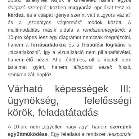
doboz, amelynek várjuk a kimenetét, hanem
együtt
dolgozó
szereplő: közben
magyaráz
, opciókat tesz ki,
kérdez
, és a csapat igénye szerint vált a „gyors vázlat”
és a „szabályos végtermék” módok között. A
multimodalitás másik oldala a
rendszerintegráció
: a
10‑pro képes lesz egy diagramot nemcsak megrajzolni,
hanem a
forrásadatokra
és a
frissülési logikára
is
„rácsatlakozni”, így a vizualizáció nem pillanatfelvétel,
hanem élő nézet. Ahol értelmes, ott a modell nem
tartalmat gyárt, hanem
állapotot kezel
: frissít,
szinkronizál, naplóz.
Várható képességek III:
ügynökség, felelősségi
körök, feladatátadás
A 10‑pro nem „egyetlen nagy agy”, hanem
szerepek
együttműködése
. Egy feladatot a rendszer
reszponzív