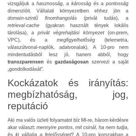
vizsgáljuk a
hasznosság
, a
károsság
és a
pontosság
dimenzióit. Vállalati környezetben ehhez jön a
domain‑szintű finomhangolás
(privát tudás), a
retrieval‑cache
(gyakran használt tények lokális
tárolása), a
privát végrehajtási környezet
(on‑prem,
VPC), és a
megfigyelhetőség
(telemetria,
válaszútvonal‑naplók, adatvonalak). A 10‑pro nem
mindentudásból lesz jó, hanem abból, hogy
transzparensen
és
gazdaságosan
szervezi a saját
„gondolkodását”.
Kockázatok és irányítás:
megbízhatóság, jog,
reputáció
Aki ma valós üzleti folyamatot bíz MI‑re, három kérdésre
akar választ:
mennyire pontos
,
mit csinál, ha nem tudja
,
és
ki vállalja a felelősséget
? A 10‑pro korszakban a