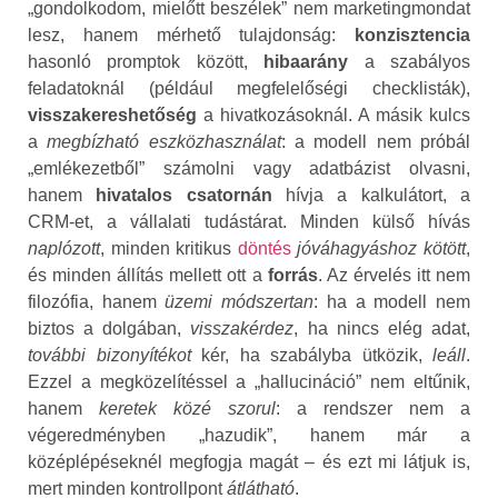
„gondolkodom, mielőtt beszélek” nem marketingmondat
lesz, hanem mérhető tulajdonság:
konzisztencia
hasonló promptok között,
hibaarány
a szabályos
feladatoknál (például megfelelőségi checklisták),
visszakereshetőség
a hivatkozásoknál. A másik kulcs
a
megbízható eszközhasználat
: a modell nem próbál
„emlékezetből” számolni vagy adatbázist olvasni,
hanem
hivatalos csatornán
hívja a kalkulátort, a
CRM‑et, a vállalati tudástárat. Minden külső hívás
naplózott
, minden kritikus
döntés
jóváhagyáshoz kötött
,
és minden állítás mellett ott a
forrás
. Az érvelés itt nem
filozófia, hanem
üzemi módszertan
: ha a modell nem
biztos a dolgában,
visszakérdez
, ha nincs elég adat,
további bizonyítékot
kér, ha szabályba ütközik,
leáll
.
Ezzel a megközelítéssel a „hallucináció” nem eltűnik,
hanem
keretek közé szorul
: a rendszer nem a
végeredményben „hazudik”, hanem már a
középlépéseknél megfogja magát – és ezt mi látjuk is,
mert minden kontrollpont
átlátható
.