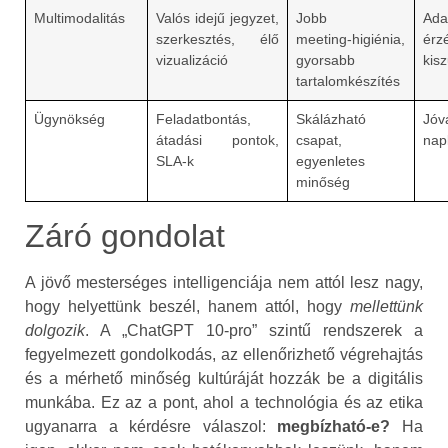
Multimodalitás
Valós idejű jegyzet,
Jobb
Ada
szerkesztés, élő
meeting‑higiénia,
érz
vizualizáció
gyorsabb
kis
tartalomkészítés
Ügynökség
Feladatbontás,
Skálázható
Jóv
átadási pontok,
csapat,
napl
SLA‑k
egyenletes
minőség
Záró gondolat
A jövő mesterséges intelligenciája nem attól lesz nagy,
hogy helyettünk beszél, hanem attól, hogy
mellettünk
dolgozik
. A „ChatGPT 10‑pro” szintű rendszerek a
fegyelmezett gondolkodás, az ellenőrizhető végrehajtás
és a mérhető minőség kultúráját hozzák be a digitális
munkába. Ez az a pont, ahol a technológia és az etika
ugyanarra a kérdésre válaszol:
megbízható‑e?
Ha