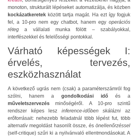
monoton, strukturált lépéseket automatizálja, és közben
kockázatkeretek
között tartja magát. Ha ezt így fogjuk
fel, a 10‑pro nem egy chatbot, hanem egy
operációs
réteg
a vállalati munka fölött – szabályokkal,
interfészekkel és felelősségi pontokkal.
Várható képességek I:
érvelés, tervezés,
eszközhasználat
A következő ugrás nem (csak) a paraméterszámról fog
szólni, hanem a
gondolkodási idő
és a
műveletszervezés
minőségéről. A 10‑pro szintű
rendszer képes lesz
inference‑időben skálázni
az
erőforrásait: nehezebb feladatnál több lépést fut, több
alternatív megoldást hasonlít össze, és
önellenőrzéssel
(self‑critique) szűri ki a nyilvánvaló ellentmondásokat. A