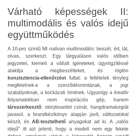
Várható képességek II:
multimodális és valós idejű
együttműködés
A 10‑pro szintű MI natívan
multimodális
: beszél, ért, lát,
olvas, szerkeszt. Egy tárgyaláson valós időben
jegyzetel, kiemeli a vállalt ígéreteket, ügyrögzítéssé
alakítja a megbeszélteket, és rögtön
konzisztencia‑ellenőrzést
futtat: a feltételek tényleg
megfelelnek‑e a szerződésmintának, a jogi
szabályoknak, a kockázati limitnek. Ugyanígy a
kreatív
folyamatokban nem inspirációs gép, hanem
társszerkesztő
: storyboardot csinál, hangdramaturgiát
javasol, a brandkézikönyv alapján javít,
változatokat
készít, és
AB‑tesztelhető
anyagokat ad ki. A „valós
idejű” itt azt jelenti, hogy a modell nem egy fekete