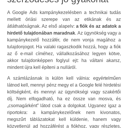
A Google Ads kampánykezelésben a technikai tudás
mellett óriási szerepe van az etikának és az
átláthatóságnak. Az első alapelv:
a fiók és az adatok a
hirdető tulajdonában maradnak
. Az ügynökség vagy a
kampánykezelő hozzáfér, de nem vonja magához a
tulajdonjogot. Ha valaki ragaszkodik hozzá, hogy a fiók
az ő e-mail címéhez, vállalkozásához legyen kötve,
akkor tulajdonképpen foglyul ejt: ha váltani akarsz,
mindent újra kell építeni a nulláról.
A számlázásnak is külön kell válnia: egyértelműen
látnod kell, mennyi pénz megy el a Google felé hirdetési
költségként, és mennyi az ügynökségi vagy szakértői
díj. Nem elfogadható, ha ez össze van mosva, és
„csomagárként” látod csak a dolgokat. Ugyanez igaz a
riportokra: a kampánykezelőnek nem kivonatos,
megszűrt táblázatokat kell küldenie, hanem vagy
közvetlenül ad hozzáférést a fiókhoz, vagy részletes,