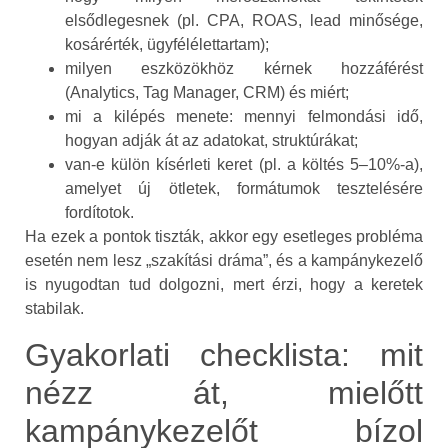
elsődlegesnek (pl. CPA, ROAS, lead minősége,
kosárérték, ügyfélélettartam);
milyen eszközökhöz kérnek hozzáférést
(Analytics, Tag Manager, CRM) és miért;
mi a kilépés menete: mennyi felmondási idő,
hogyan adják át az adatokat, struktúrákat;
van-e külön kísérleti keret (pl. a költés 5–10%-a),
amelyet új ötletek, formátumok tesztelésére
fordítotok.
Ha ezek a pontok tiszták, akkor egy esetleges probléma
esetén nem lesz „szakítási dráma”, és a kampánykezelő
is nyugodtan tud dolgozni, mert érzi, hogy a keretek
stabilak.
Gyakorlati checklista: mit
nézz át, mielőtt
kampánykezelőt bízol