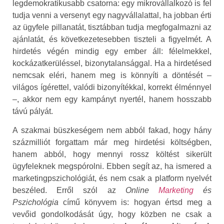
legdemokratikusabb csatorna: egy mikrovállalkozó is fel
tudja venni a versenyt egy nagyvállalattal, ha jobban érti
az ügyfele pillanatát, tisztábban tudja megfogalmazni az
ajánlatát, és következetesebben tiszteli a figyelmét. A
hirdetés végén mindig egy ember áll: félelmekkel,
kockázatkerüléssel, bizonytalansággal. Ha a hirdetésed
nemcsak eléri, hanem meg is könnyíti a döntését –
világos ígérettel, valódi bizonyítékkal, korrekt élménnyel
–, akkor nem egy kampányt nyertél, hanem hosszabb
távú pályát.
A szakmai büszkeségem nem abból fakad, hogy hány
százmilliót forgattam már meg hirdetési költségben,
hanem abból, hogy mennyi rossz költést sikerült
ügyfeleknek megspórolni. Ebben segít az, ha ismered a
marketingpszichológiát, és nem csak a platform nyelvét
beszéled. Erről szól az
Online
Marketing
és
Pszichológia
című könyvem is: hogyan értsd meg a
vevőid gondolkodását úgy, hogy közben ne csak a