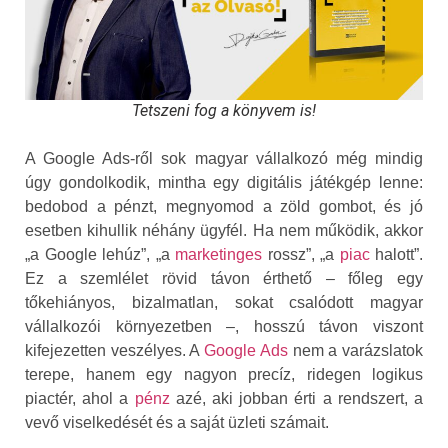
Tetszeni fog a könyvem is!
A Google Ads-ről sok magyar vállalkozó még mindig
úgy gondolkodik, mintha egy digitális játékgép lenne:
bedobod a pénzt, megnyomod a zöld gombot, és jó
esetben kihullik néhány ügyfél. Ha nem működik, akkor
„a Google lehúz”, „a
marketinges
rossz”, „a
piac
halott”.
Ez a szemlélet rövid távon érthető – főleg egy
tőkehiányos, bizalmatlan, sokat csalódott magyar
vállalkozói környezetben –, hosszú távon viszont
kifejezetten veszélyes. A
Google Ads
nem a varázslatok
terepe, hanem egy nagyon precíz, ridegen logikus
piactér, ahol a
pénz
azé, aki jobban érti a rendszert, a
vevő viselkedését és a saját üzleti számait.