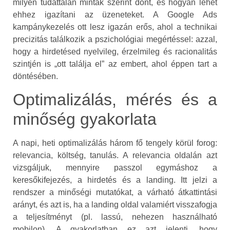
milyen tudattalan minták szerint dönt, és hogyan lehet
ehhez igazítani az üzeneteket. A Google Ads
kampánykezelés ott lesz igazán erős, ahol a technikai
precizitás találkozik a pszichológiai megértéssel: azzal,
hogy a hirdetésed nyelvileg, érzelmileg és racionalitás
szintjén is „ott találja el” az embert, ahol éppen tart a
döntésében.
Optimalizálás, mérés és a
minőség gyakorlata
A napi, heti optimalizálás három fő tengely körül forog:
relevancia, költség, tanulás. A relevancia oldalán azt
vizsgáljuk, mennyire passzol egymáshoz a
keresőkifejezés, a hirdetés és a landing. Itt jelzi a
rendszer a minőségi mutatókat, a várható átkattintási
arányt, és azt is, ha a landing oldal valamiért visszafogja
a teljesítményt (pl. lassú, nehezen használható
mobilon). A gyakorlatban ez azt jelenti, hogy