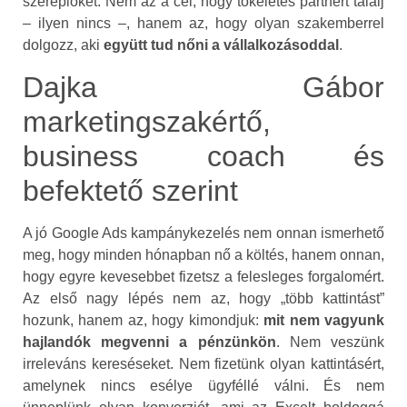
szereplőket. Nem az a cél, hogy tökéletes partnert találj
– ilyen nincs –, hanem az, hogy olyan szakemberrel
dolgozz, aki
együtt tud nőni a vállalkozásoddal
.
Dajka Gábor
marketingszakértő,
business coach és
befektető szerint
A jó Google Ads kampánykezelés nem onnan ismerhető
meg, hogy minden hónapban nő a költés, hanem onnan,
hogy egyre kevesebbet fizetsz a felesleges forgalomért.
Az első nagy lépés nem az, hogy „több kattintást”
hozunk, hanem az, hogy kimondjuk:
mit nem vagyunk
hajlandók megvenni a pénzünkön
. Nem veszünk
irreleváns kereséseket. Nem fizetünk olyan kattintásért,
amelynek nincs esélye ügyféllé válni. És nem