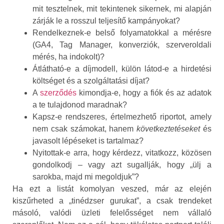
mit tesztelnek, mit tekintenek sikernek, mi alapján
zárják le a rosszul teljesítő kampányokat?
Rendelkeznek-e belső folyamatokkal a mérésre
(GA4, Tag Manager, konverziók, szerveroldali
mérés, ha indokolt)?
Átlátható-e a díjmodell, külön látod-e a hirdetési
költséget és a szolgáltatási díjat?
A
szerződés
kimondja-e, hogy a fiók és az adatok
a te tulajdonod maradnak?
Kapsz-e rendszeres, értelmezhető riportot, amely
nem csak számokat, hanem
következtetéseket
és
javasolt lépéseket is tartalmaz?
Nyitottak-e arra, hogy kérdezz, vitatkozz, közösen
gondolkodj – vagy azt sugallják, hogy „ülj a
sarokba, majd mi megoldjuk”?
Ha ezt a listát komolyan veszed, már az elején
kiszűrheted a „tinédzser gurukat”, a csak trendeket
másoló, valódi üzleti felelősséget nem vállaló