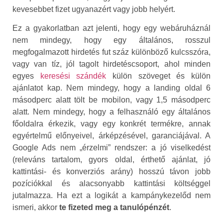
kevesebbet fizet ugyanazért vagy jobb helyért.
Ez a gyakorlatban azt jelenti, hogy egy webáruháznál
nem mindegy, hogy egy általános, rosszul
megfogalmazott hirdetés fut száz különböző kulcsszóra,
vagy van tíz, jól tagolt hirdetéscsoport, ahol minden
egyes
keresési szándék
külön szöveget és külön
ajánlatot kap. Nem mindegy, hogy a landing oldal 6
másodperc alatt tölt be mobilon, vagy 1,5 másodperc
alatt. Nem mindegy, hogy a felhasználó egy általános
főoldalra érkezik, vagy egy konkrét termékre, annak
egyértelmű előnyeivel, árképzésével, garanciájával. A
Google Ads nem „érzelmi” rendszer: a jó viselkedést
(releváns tartalom, gyors oldal, érthető ajánlat, jó
kattintási- és konverziós arány) hosszú távon jobb
pozíciókkal és alacsonyabb kattintási költséggel
jutalmazza. Ha ezt a logikát a kampánykezelőd nem
ismeri, akkor
te fizeted meg a tanulópénzét
.