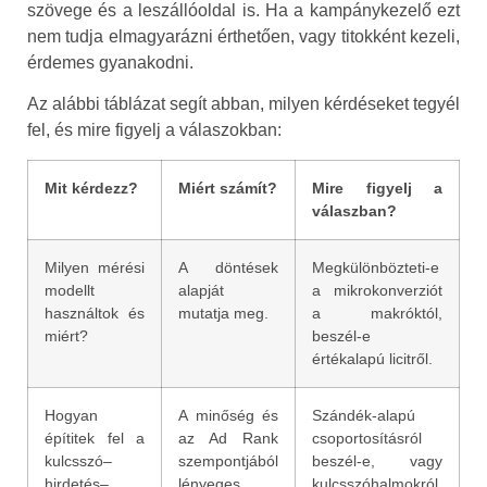
szövege és a leszállóoldal is. Ha a kampánykezelő ezt
nem tudja elmagyarázni érthetően, vagy titokként kezeli,
érdemes gyanakodni.
Az alábbi táblázat segít abban, milyen kérdéseket tegyél
fel, és mire figyelj a válaszokban:
Mit kérdezz?
Miért számít?
Mire figyelj a
válaszban?
Milyen mérési
A döntések
Megkülönbözteti-e
modellt
alapját
a mikrokonverziót
használtok és
mutatja meg.
a makróktól,
miért?
beszél-e
értékalapú licitről.
Hogyan
A minőség és
Szándék-alapú
építitek fel a
az Ad Rank
csoportosításról
kulcsszó–
szempontjából
beszél-e, vagy
hirdetés–
lényeges.
kulcsszóhalmokról.