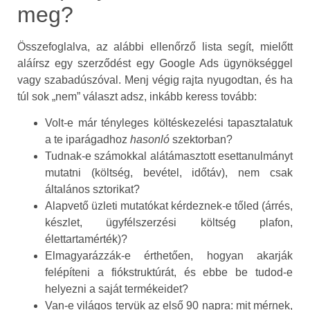
meg?
Összefoglalva, az alábbi ellenőrző lista segít, mielőtt
aláírsz egy szerződést egy Google Ads ügynökséggel
vagy szabadúszóval. Menj végig rajta nyugodtan, és ha
túl sok „nem” választ adsz, inkább keress tovább:
Volt-e már tényleges költéskezelési tapasztalatuk
a te iparágadhoz
hasonló
szektorban?
Tudnak-e számokkal alátámasztott esettanulmányt
mutatni (költség, bevétel, időtáv), nem csak
általános sztorikat?
Alapvető üzleti mutatókat kérdeznek-e tőled (árrés,
készlet, ügyfélszerzési költség plafon,
élettartamérték)?
Elmagyarázzák-e érthetően, hogyan akarják
felépíteni a fiókstruktúrát, és ebbe be tudod-e
helyezni a saját termékeidet?
Van-e világos tervük az első 90 napra: mit mérnek,