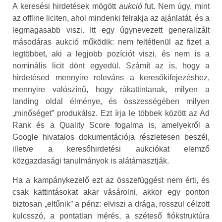
A keresési hirdetések mögött
aukció
fut. Nem úgy, mint
az offline liciten, ahol mindenki felrakja az ajánlatát, és a
legmagasabb viszi. Itt egy úgynevezett generalizált
másodáras aukció működik: nem feltétlenül az fizet a
legtöbbet, aki a legjobb pozíciót viszi, és nem is a
nominális licit dönt egyedül. Számít az is, hogy a
hirdetésed mennyire releváns a keresőkifejezéshez,
mennyire valószínű, hogy rákattintanak, milyen a
landing oldal élménye, és összességében milyen
„minőséget” produkálsz. Ezt írja le többek között az Ad
Rank és a Quality Score fogalma is, amelyekről a
Google hivatalos dokumentációja részletesen beszél,
illetve a keresőhirdetési aukciókat elemző
közgazdasági tanulmányok is alátámasztják.
Ha a kampánykezelő ezt az összefüggést nem érti, és
csak kattintásokat akar vásárolni, akkor egy ponton
biztosan „eltűnik” a pénz: elviszi a drága, rosszul célzott
kulcsszó, a pontatlan mérés, a széteső fiókstruktúra