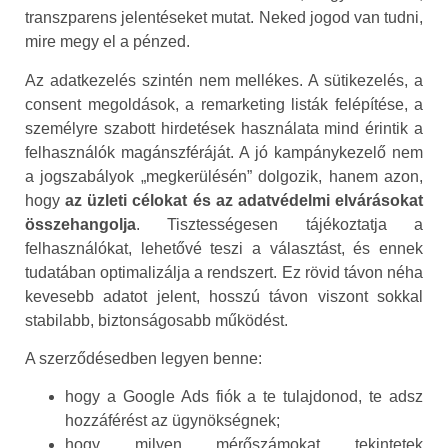
transzparens jelentéseket mutat. Neked jogod van tudni,
mire megy el a pénzed.
Az adatkezelés szintén nem mellékes. A sütikezelés, a
consent megoldások, a remarketing listák felépítése, a
személyre szabott hirdetések használata mind érintik a
felhasználók magánszféráját. A jó kampánykezelő nem
a jogszabályok „megkerülésén” dolgozik, hanem azon,
hogy
az üzleti célokat és az adatvédelmi elvárásokat
összehangolja
. Tisztességesen tájékoztatja a
felhasználókat, lehetővé teszi a választást, és ennek
tudatában optimalizálja a rendszert. Ez rövid távon néha
kevesebb adatot jelent, hosszú távon viszont sokkal
stabilabb, biztonságosabb működést.
A szerződésedben legyen benne:
hogy a Google Ads fiók a te tulajdonod, te adsz
hozzáférést az ügynökségnek;
hogy milyen mérőszámokat tekintetek