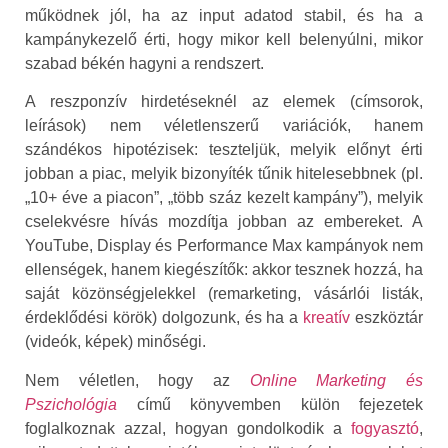
működnek jól, ha az input adatod stabil, és ha a
kampánykezelő érti, hogy mikor kell belenyúlni, mikor
szabad békén hagyni a rendszert.
A reszponzív hirdetéseknél az elemek (címsorok,
leírások) nem véletlenszerű variációk, hanem
szándékos hipotézisek: teszteljük, melyik előnyt érti
jobban a piac, melyik bizonyíték tűnik hitelesebbnek (pl.
„10+ éve a piacon”, „több száz kezelt kampány”), melyik
cselekvésre hívás mozdítja jobban az embereket. A
YouTube, Display és Performance Max kampányok nem
ellenségek, hanem kiegészítők: akkor tesznek hozzá, ha
saját közönségjelekkel (remarketing, vásárlói listák,
érdeklődési körök) dolgozunk, és ha a
kreatív
eszköztár
(videók, képek) minőségi.
Nem véletlen, hogy az
Online Marketing és
Pszichológia
című könyvemben külön fejezetek
foglalkoznak azzal, hogyan gondolkodik a
fogyasztó
,