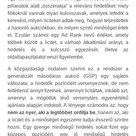
pillanatok alatt „összerakja” a releváns hirdetőket: mely
fiókoknál vannak olyan kulcsszavak, amelyek lefedik a
keresést, milyen liciteket adtak meg, hogyan teljesítettek
a hasonló aukciókban, és milyen szintű minőséget értek
el. Ezután számol egy Ad Rank nevű értéket, amely
többek között a licitet, a várható átkattintási arányt, a
hirdetés és a kulcsszó egyezését, illetve az
oldaltapasztalatot veszi figyelembe.
A közgazdasági irodalom szerint ez a rendszer a
generalizált másodáras aukció (GSP) egy sajátos
változata: a hirdetők pozícióért versenyeznek, de nem
feltétlenül annyit fizetnek, amennyit licitáltak, inkább azt,
amennyi a mögöttük lévő versenytárs egyenértékű
ajánlata alapján indokolt. A lényege számodra az, hogy
nem az nyer, aki a legtöbbet ordítja be
, hanem az, aki
a licitet és a minőséget egyszerre tudja ésszerű szintre
hozni. Egy gyenge minőségű hirdetés sokat fizet egy
közepes pozícióért, egy jó minőségű hirdetés