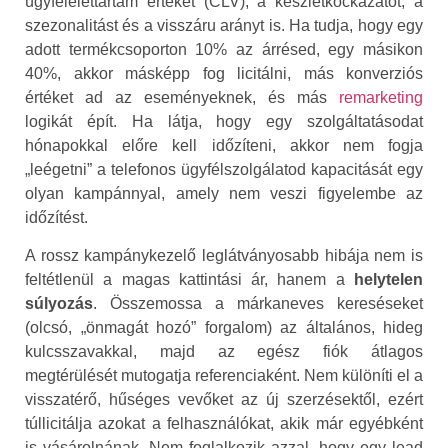
ügyfélélettartam értéket (CLV), a készletkockázatot, a
szezonalitást és a visszáru arányt is. Ha tudja, hogy egy
adott termékcsoporton 10% az árrésed, egy másikon
40%, akkor másképp fog licitálni, más konverziós
értéket ad az eseményeknek, és más
remarketing
logikát épít. Ha látja, hogy egy szolgáltatásodat
hónapokkal előre kell időzíteni, akkor nem fogja
„leégetni” a telefonos ügyfélszolgálatod kapacitását egy
olyan kampánnyal, amely nem veszi figyelembe az
időzítést.
A rossz kampánykezelő leglátványosabb hibája nem is
feltétlenül a magas kattintási ár, hanem a
helytelen
súlyozás
. Összemossa a márkaneves kereséseket
(olcsó, „önmagát hozó” forgalom) az általános, hideg
kulcsszavakkal, majd az egész fiók átlagos
megtérülését mutogatja referenciaként. Nem különíti el a
visszatérő, hűséges vevőket az új szerzésektől, ezért
túllicitálja azokat a felhasználókat, akik már egyébként
is vásárolnának. Nem foglalkozik azzal, hogy egy lead