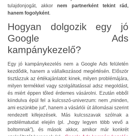
tulajdonjogát, akkor
nem partnerként tekint rád,
hanem fogolyként
.
Hogyan dolgozik egy jó
Google Ads
kampánykezelő?
Egy jó kampánykezelés nem a Google Ads felületén
kezdődik, hanem a vállalkozásod megértésén. Először
tisztázzuk az értékajánlatot: kinek, milyen problémájára,
milyen termékkel vagy szolgáltatással adsz megoldást,
és miért éppen tőled érdemes vásárolni. Ezután ebből
kiindulva épül fel a kulcsszó-univerzum: nem „minden,
ami eszünkbe jut”, hanem a vásárlói út állomásai szerint
rendezett kifejezések. Más kulcsszavak szólnak a
problématudat elején (pl. „hogy legyen több vevő a
boltomnak”), és mások akkor, amikor már konkrét