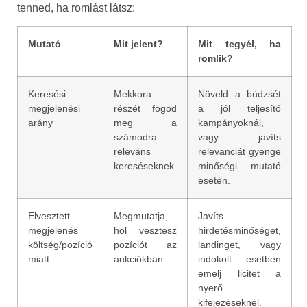
tenned, ha romlást látsz:
Mutató
Mit jelent?
Mit tegyél, ha
romlik?
Keresési
Mekkora
Növeld a büdzsét
megjelenési
részét fogod
a jól teljesítő
arány
meg a
kampányoknál,
számodra
vagy javíts
releváns
relevanciát gyenge
kereséseknek.
minőségi mutató
esetén.
Elvesztett
Megmutatja,
Javíts
megjelenés
hol vesztesz
hirdetésminőséget,
költség/pozíció
pozíciót az
landinget, vagy
miatt
aukciókban.
indokolt esetben
emelj licitet a
nyerő
kifejezéseknél.