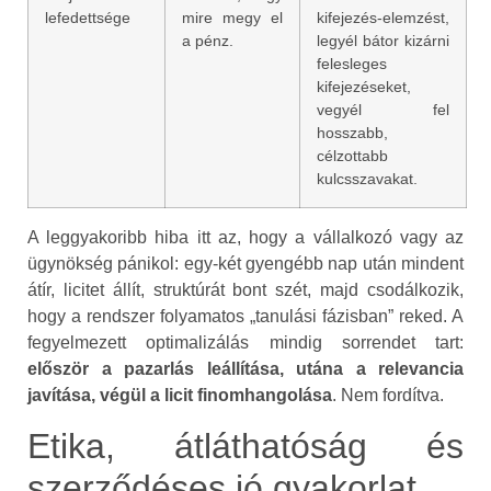
lefedettsége
mire megy el
kifejezés-elemzést,
a pénz.
legyél bátor kizárni
felesleges
kifejezéseket,
vegyél fel
hosszabb,
célzottabb
kulcsszavakat.
A leggyakoribb hiba itt az, hogy a vállalkozó vagy az
ügynökség pánikol: egy-két gyengébb nap után mindent
átír, licitet állít, struktúrát bont szét, majd csodálkozik,
hogy a rendszer folyamatos „tanulási fázisban” reked. A
fegyelmezett optimalizálás mindig sorrendet tart:
először a pazarlás leállítása, utána a relevancia
javítása, végül a licit finomhangolása
. Nem fordítva.
Etika, átláthatóság és
szerződéses jó gyakorlat