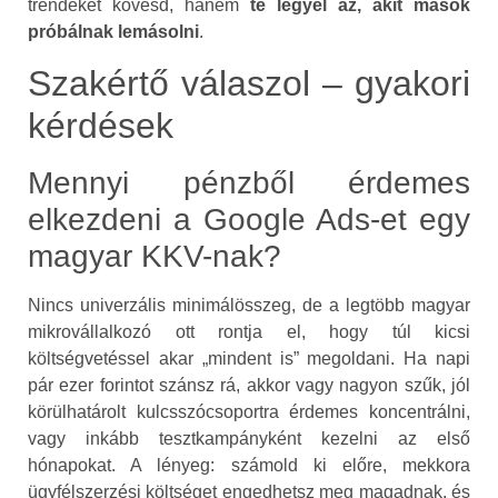
trendeket kövesd, hanem
te legyél az, akit mások
próbálnak lemásolni
.
Szakértő válaszol – gyakori
kérdések
Mennyi pénzből érdemes
elkezdeni a Google Ads-et egy
magyar KKV-nak?
Nincs univerzális minimálösszeg, de a legtöbb magyar
mikrovállalkozó ott rontja el, hogy túl kicsi
költségvetéssel akar „mindent is” megoldani. Ha napi
pár ezer forintot szánsz rá, akkor vagy nagyon szűk, jól
körülhatárolt kulcsszócsoportra érdemes koncentrálni,
vagy inkább tesztkampányként kezelni az első
hónapokat. A lényeg: számold ki előre, mekkora
ügyfélszerzési költséget engedhetsz meg magadnak, és