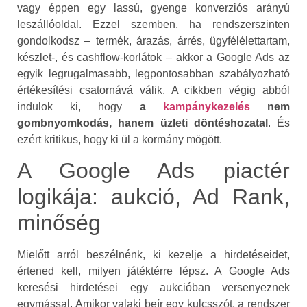
vagy éppen egy lassú, gyenge konverziós arányú
leszállóoldal. Ezzel szemben, ha rendszerszinten
gondolkodsz – termék, árazás, árrés, ügyfélélettartam,
készlet-, és cashflow-korlátok – akkor a Google Ads az
egyik legrugalmasabb, legpontosabban szabályozható
értékesítési csatornává válik. A cikkben végig abból
indulok ki, hogy
a
kampánykezelés
nem
gombnyomkodás, hanem üzleti döntéshozatal
. És
ezért kritikus, hogy ki ül a kormány mögött.
A Google Ads piactér
logikája: aukció, Ad Rank,
minőség
Mielőtt arról beszélnénk, ki kezelje a hirdetéseidet,
értened kell, milyen játéktérre lépsz. A Google Ads
keresési hirdetései egy aukcióban versenyeznek
egymással. Amikor valaki beír egy kulcsszót, a rendszer