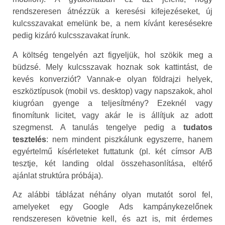
rendszeresen átnézzük a keresési kifejezéseket, új
kulcsszavakat emelünk be, a nem kívánt keresésekre
pedig kizáró kulcsszavakat írunk.
A költség tengelyén azt figyeljük, hol szökik meg a
büdzsé. Mely kulcsszavak hoznak sok kattintást, de
kevés konverziót? Vannak-e olyan földrajzi helyek,
eszköztípusok (mobil vs. desktop) vagy napszakok, ahol
kiugróan gyenge a teljesítmény? Ezeknél vagy
finomítunk licitet, vagy akár le is állítjuk az adott
szegmenst. A tanulás tengelye pedig a
tudatos
tesztelés
: nem mindent piszkálunk egyszerre, hanem
egyértelmű kísérleteket futtatunk (pl. két címsor A/B
tesztje, két landing oldal összehasonlítása, eltérő
ajánlat struktúra próbája).
Az alábbi táblázat néhány olyan mutatót sorol fel,
amelyeket egy Google Ads kampánykezelőnek
rendszeresen követnie kell, és azt is, mit érdemes