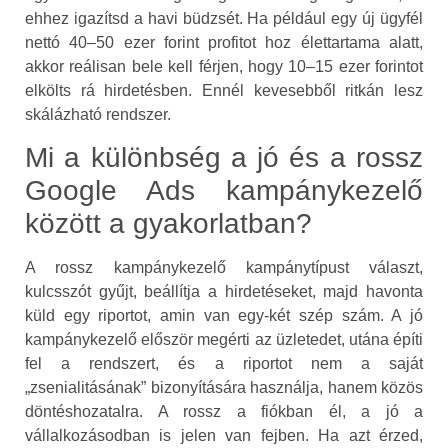
ehhez igazítsd a havi büdzsét. Ha például egy új ügyfél
nettó 40–50 ezer forint profitot hoz élettartama alatt,
akkor reálisan bele kell férjen, hogy 10–15 ezer forintot
elkölts rá hirdetésben. Ennél kevesebből ritkán lesz
skálázható rendszer.
Mi a különbség a jó és a rossz
Google Ads kampánykezelő
között a gyakorlatban?
A rossz kampánykezelő kampánytípust választ,
kulcsszót gyűjt, beállítja a hirdetéseket, majd havonta
küld egy riportot, amin van egy-két szép szám. A jó
kampánykezelő először megérti az üzletedet, utána építi
fel a rendszert, és a riportot nem a saját
„zsenialitásának” bizonyítására használja, hanem közös
döntéshozatalra. A rossz a fiókban él, a jó a
vállalkozásodban is jelen van fejben. Ha azt érzed,