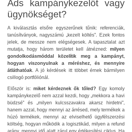
Ads kampánykezelőt vagy
ügynökséget?
A kiválasztás elsőre egyszerűnek tűnik: referenciák,
tanúsítványok, nagyszámú „kezelt költés”. Ezek fontos
jelek, de messze nem elégségesek. A tapasztalat azt
mutatja, hogy három területet kell átnézned:
milyen
gondolkodásmóddal közelítik meg a kampányt,
hogyan viszonyulnak a méréshez, és mennyire
átláthatóak
. A jó kérdések itt többet érnek bármilyen
csillogó portfóliónál.
Először is:
miket kérdeznek ők tőled?
Egy komoly
kampánykezelő nem azzal kezdi, hogy „mekkora a havi
büdzsé” és „milyen kulcsszavakra akarsz hirdetni”,
hanem azzal, hogy mennyi az árrésed, mely termékek a
húzó termékek, mennyi az elviselhető ügyfélszerzési
költség, hogyan működik a logisztikád, milyen a refund
arány, mennyi idő alatt zárul egy értékesítési ciklus. Ha