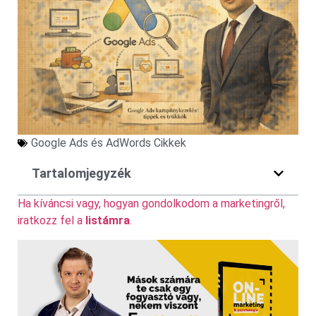
Google Ads és AdWords Cikkek
Tartalomjegyzék
Ha kíváncsi vagy, hogyan gondolkodom a marketingről,
iratkozz fel a
listámra
.