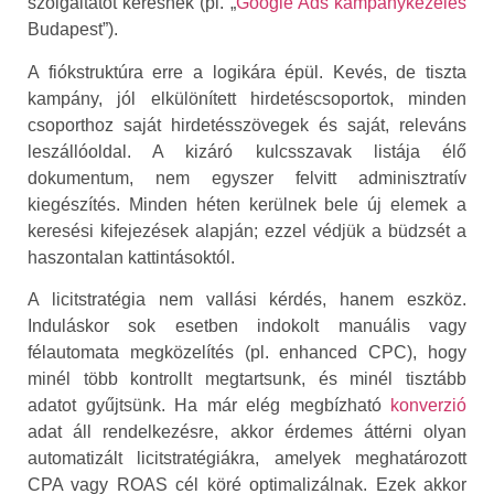
szolgáltatót keresnek (pl. „
Google Ads kampánykezelés
Budapest”).
A fiókstruktúra erre a logikára épül. Kevés, de tiszta
kampány, jól elkülönített hirdetéscsoportok, minden
csoporthoz saját hirdetésszövegek és saját, releváns
leszállóoldal. A kizáró kulcsszavak listája élő
dokumentum, nem egyszer felvitt adminisztratív
kiegészítés. Minden héten kerülnek bele új elemek a
keresési kifejezések alapján; ezzel védjük a büdzsét a
haszontalan kattintásoktól.
A licitstratégia nem vallási kérdés, hanem eszköz.
Induláskor sok esetben indokolt manuális vagy
félautomata megközelítés (pl. enhanced CPC), hogy
minél több kontrollt megtartsunk, és minél tisztább
adatot gyűjtsünk. Ha már elég megbízható
konverzió
adat áll rendelkezésre, akkor érdemes áttérni olyan
automatizált licitstratégiákra, amelyek meghatározott
CPA vagy ROAS cél köré optimalizálnak. Ezek akkor