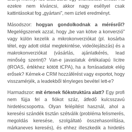
ezekre nem kíváncsi, akkor nagy eséllyel csak
kattintásokat fog „gyártani”, nem üzleti eredményt.
Másodszor:
hogyan gondolkodnak a mérésről?
Megelégszenek azzal, hogy „be van kötve a konverzió”
vagy külön kezelik a mikrokonverziókat (pl. kosárba
tétel, egy adott oldal megtekintése, videólejátszás) és a
makrokonverziókat (vásárlás, ajánlatkérés, lead
minőség szerint)? Van-e javaslatuk értékalapú licitre
(tROAS, értékhez kötött tCPA), ha a forrásadatok elég
erősek? Kérnek-e CRM hozzáférést vagy exportot, hogy
visszamérjék, a leadekből tényleges bevétel lett-e?
Harmadszor:
mit értenek fiókstruktúra alatt?
Egy profi
nem fújja fel a fiókot száz, átfedő kulcsszavú
hirdetéscsoportra. Olyan felépítést használ, ahol a
keresési szándék tisztán szétválik (probléma felismerés,
megoldás keresése, szolgáltató összehasonlítása,
márkaneves keresés), és ehhez illeszkedik a hirdetés