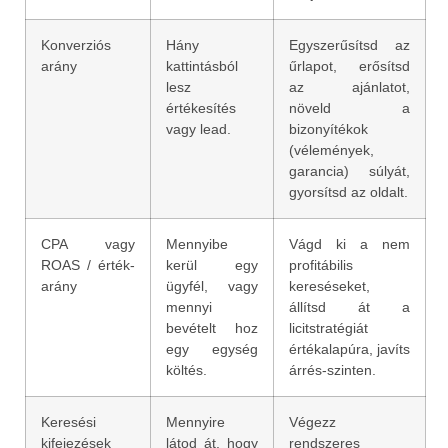
Konverziós
Hány
Egyszerűsítsd az
arány
kattintásból
űrlapot, erősítsd
lesz
az ajánlatot,
értékesítés
növeld a
vagy lead.
bizonyítékok
(vélemények,
garancia) súlyát,
gyorsítsd az oldalt.
CPA vagy
Mennyibe
Vágd ki a nem
ROAS / érték-
kerül egy
profitábilis
arány
ügyfél, vagy
kereséseket,
mennyi
állítsd át a
bevételt hoz
licitstratégiát
egy egység
értékalapúra, javíts
költés.
árrés-szinten.
Keresési
Mennyire
Végezz
kifejezések
látod át, hogy
rendszeres