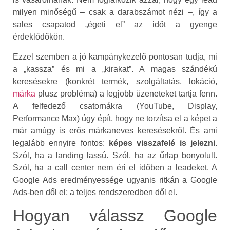
milyen minőségű – csak a darabszámot nézi –, így a
sales csapatod „égeti el” az időt a gyenge
érdeklődőkön.
Ezzel szemben a jó kampánykezelő pontosan tudja, mi
a „kassza” és mi a „kirakat”. A magas szándékú
keresésekre (konkrét termék, szolgáltatás, lokáció,
márka
plusz probléma) a legjobb üzeneteket tartja fenn.
A felfedező csatornákra (YouTube, Display,
Performance Max) úgy épít, hogy ne torzítsa el a képet a
már amúgy is erős márkaneves keresésekről. És ami
legalább ennyire fontos:
képes visszafelé is jelezni
.
Szól, ha a landing lassú. Szól, ha az űrlap bonyolult.
Szól, ha a call center nem éri el időben a leadeket. A
Google Ads eredményessége ugyanis ritkán a Google
Ads-ben dől el; a teljes rendszeredben dől el.
Hogyan válassz Google