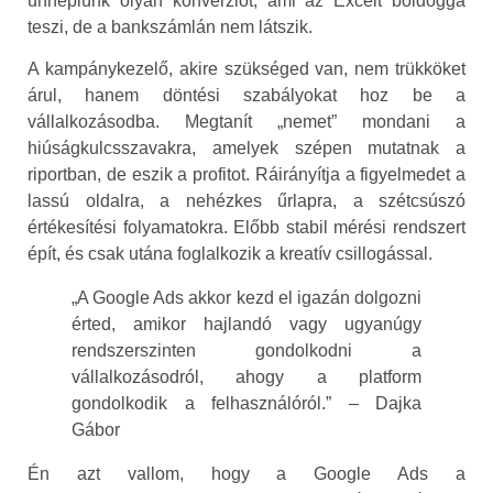
ünneplünk olyan konverziót, ami az Excelt boldoggá
teszi, de a bankszámlán nem látszik.
A kampánykezelő, akire szükséged van, nem trükköket
árul, hanem döntési szabályokat hoz be a
vállalkozásodba. Megtanít „nemet” mondani a
hiúságkulcsszavakra, amelyek szépen mutatnak a
riportban, de eszik a profitot. Ráirányítja a figyelmedet a
lassú oldalra, a nehézkes űrlapra, a szétcsúszó
értékesítési folyamatokra. Előbb stabil mérési rendszert
épít, és csak utána foglalkozik a kreatív csillogással.
„A Google Ads akkor kezd el igazán dolgozni
érted, amikor hajlandó vagy ugyanúgy
rendszerszinten gondolkodni a
vállalkozásodról, ahogy a platform
gondolkodik a felhasználóról.” – Dajka
Gábor
Én azt vallom, hogy a Google Ads a