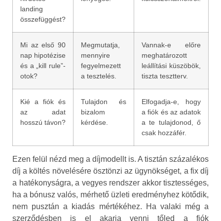
landing
összefüggést?
Mi az első 90
Megmutatja,
Vannak-e előre
nap hipotézise
mennyire
meghatározott
és a „kill rule”-
fegyelmezett
leállítási küszöbök,
otok?
a tesztelés.
tiszta tesztterv.
Kié a fiók és
Tulajdon és
Elfogadja-e, hogy
az adat
bizalom
a fiók és az adatok
hosszú távon?
kérdése.
a te tulajdonod, ő
csak hozzáfér.
Ezen felül nézd meg a díjmodellt is. A tisztán százalékos
díj a költés növelésére ösztönzi az ügynökséget, a fix díj
a hatékonyságra, a vegyes rendszer akkor tisztességes,
ha a bónusz valós, mérhető üzleti eredményhez kötődik,
nem pusztán a kiadás mértékéhez. Ha valaki még a
szerződésben is el akarja venni tőled a fiók