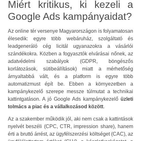
Miért kritikus, ki kezeli a
Google Ads kampányaidat?
Az online tér versenye Magyarországon is folyamatosan
élesedik: egyre több webáruház, szolgáltató és
leadgeneráló cég licitál ugyanazokra a vásárlói
szándékokra. Közben a fogyasztók elvárásai nőnek, az
adatvédelmi szabályok (GDPR, böngészős
korlátozások, sütibeállítások) miatt a mérhetőség
árnyaltabbá vált, és a platform is egyre több
automatizmust épít be. Ebben a környezetben a
kampánykezelő szerepe messze túlmutat a technikai
kattintgatáson. A jó Google Ads kampánykezelő
üzleti
tolmács a piac és a vállalkozásod között
.
Az a szakember működik jól, aki nem csak a kattintások
nyelvét beszéli (CPC, CTR, impression share), hanem
érti a bruttó árrést, az ügyfélszerzési költséget (CAC), az