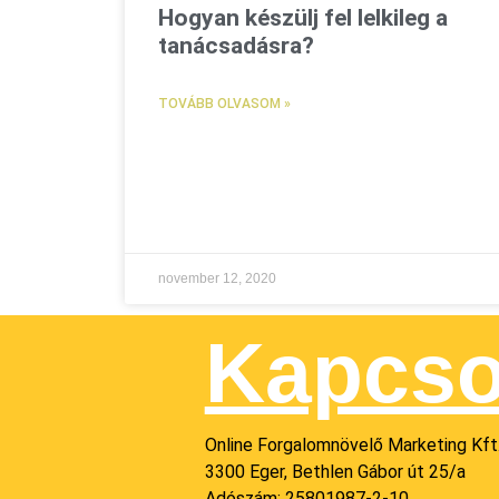
Hogyan készülj fel lelkileg a
tanácsadásra?
TOVÁBB OLVASOM »
november 12, 2020
Kapcso
Online Forgalomnövelő Marketing Kft
3300 Eger, Bethlen Gábor út 25/a
Adószám: 25801987-2-10