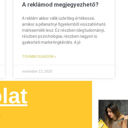
A reklámod megjegyezhető?
A reklám akkor válik üzletileg értékessé,
amikor a pillanatnyi figyelemből visszahívható
márkaemlék lesz. Ez részben idegtudományi,
részben pszichológiai, részben nagyon is
gyakorlati marketingkérdés. A jó
TOVÁBB OLVASOM »
november 12, 2020
lat
.