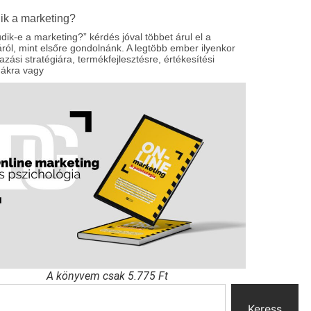
ik a marketing?
dik-e a marketing?” kérdés jóval többet árul el a
ól, mint elsőre gondolnánk. A legtöbb ember ilyenkor
zási stratégiára, termékfejlesztésre, értékesítési
nákra vagy
A könyvem csak 5.775 Ft
Keress