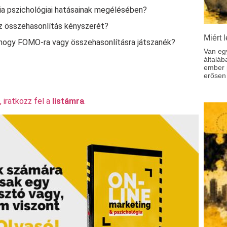
a pszichológiai hatásainak megélésében?
z összehasonlítás kényszerét?
Miért l
 hogy FOMO‑ra vagy összehasonlításra játszanék?
Van eg
általáb
ember p
erősen 
 iratkozz fel a
listámra
.