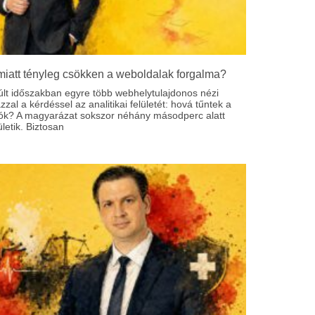
miatt tényleg csökken a weboldalak forgalma?
últ időszakban egyre több webhelytulajdonos nézi
zal a kérdéssel az analitikai felületét: hová tűntek a
tók? A magyarázat sokszor néhány másodperc alatt
etik. Biztosan