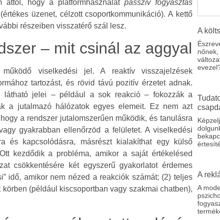
m attól, hogy a platformhasználat
passzív fogyasztás
(értékes üzenet, célzott csoportkommunikáció). A kettő
vábbi részeiben visszatérő szál lesz.
A költ
ndszer – mit csinál az aggyal
Észrev
nőnek,
változa
evezel
működő viselkedési jel. A reaktív visszajelzések
rmához tartozást, és rövid távú pozitív érzetet adnak.
 látható jelei – például a sok reakció – fokozzák a
Tudato
lják a jutalmazó hálózatok egyes elemeit. Ez nem azt
csapd
, hogy a rendszer jutalomszerűen működik, és tanulásra
Képzelj
dolgun
 vagy gyakrabban ellenőrzöd a felületet. A viselkedési
bekapc
ra és kapcsolódásra, másrészt kialakíthat egy külső
értesít
Ott kezdődik a probléma, amikor a saját értékelésed
ázat csökkentésére két egyszerű gyakorlatot érdemes
A rekl
ési” idő, amikor nem nézed a reakciók számát; (2) teljes
A mode
rt körben (például kiscsoportban vagy szakmai chatben),
pszicho
.
fogyas
terméke