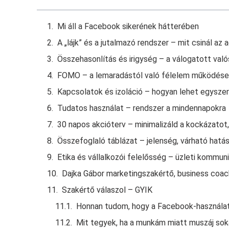
Mi áll a Facebook sikerének hátterében
A „lájk” és a jutalmazó rendszer – mit csinál az 
Összehasonlítás és irigység – a válogatott való
FOMO – a lemaradástól való félelem működése
Kapcsolatok és izoláció – hogyan lehet egyszer
Tudatos használat – rendszer a mindennapokra
30 napos akcióterv – minimalizáld a kockázatot
Összefoglaló táblázat – jelenség, várható hatás
Etika és vállalkozói felelősség – üzleti kommuni
Dajka Gábor marketingszakértő, business coac
Szakértő válaszol – GYIK
Honnan tudom, hogy a Facebook‑használa
Mit tegyek, ha a munkám miatt muszáj so