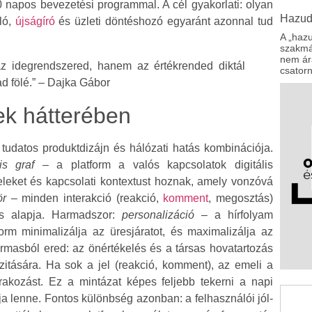
30 napos bevezetési programmal. A cél gyakorlati: olyan
Hazud
ló,
újságíró
és üzleti döntéshozó egyaránt azonnal tud
A „hazu
szakmár
nem ára
z idegrendszered, hanem az értékrended diktál
csator
d fölé.” – Dajka Gábor
ek hátterében
udatos produktdizájn és hálózati hatás kombinációja.
is graf
– a platform a valós kapcsolatok digitális
zjeleket és kapcsolati kontextust hoznak, amely vonzóvá
ör
– minden interakció (reakció,
komment
, megosztás)
ás alapja. Harmadszor:
personalizáció
– a hírfolyam
form minimalizálja az üresjáratot, és maximalizálja az
hármasból ered: az önértékelés és a társas hovatartozás
zitására. Ha sok a jel (reakció, komment), az emeli a
rakozást. Ez a mintázat képes feljebb tekerni a napi
ja lenne. Fontos különbség azonban: a felhasználói jól-