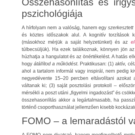
Összehasonlítás és irigy
pszichológiája
A hírfolyam nem a valóság, hanem egy
szerkesztett
és köztes időszakok alul. A kognitív torzítások 
(másokhoz mérjük a saját helyzetünket) és az
e
túlbecsüljük). Ha ezek találkoznak, könnyen jön a
húzhatja a hangulatot és az önértékelést. A hatás 
hogy
átállítod a működést
. Praktikusan: (1) aktív, c
ahol a tartalom informál vagy inspirál, nem pedig kiv
negyedévente 15–20 percben eltávolítani azokat 
váltanak ki; (3) saját posztolási protokoll – előszö
mérsékli a poszt utáni „figyelmi ingadozást” és csök
összehasonlítás akkor a legártalmasabb, ha passzív
történő csoporthasználat jellemzően kisebb kockázato
FOMO – a lemaradástól v
A FOMO nem divatszó, hanem megfigyelhető motivá