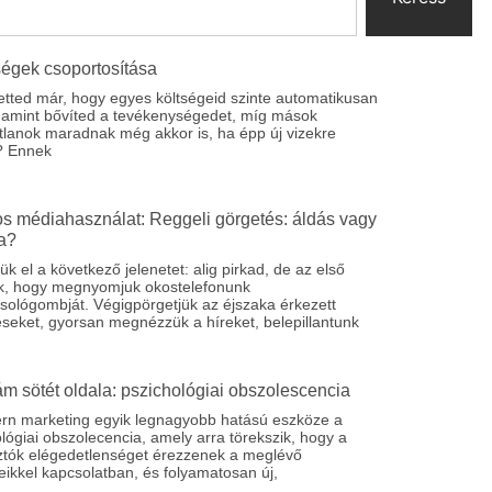
ségek csoportosítása
etted már, hogy egyes költségeid szinte automatikusan
 amint bővíted a tevékenységedet, míg mások
tlanok maradnak még akkor is, ha épp új vizekre
? Ennek
s médiahasználat: Reggeli görgetés: áldás vagy
a?
ük el a következő jelenetet: alig pirkad, de az első
k, hogy megnyomjuk okostelefonunk
sológombját. Végigpörgetjük az éjszaka érkezett
éseket, gyorsan megnézzük a híreket, belepillantunk
ám sötét oldala: pszichológiai obszolescencia
rn marketing egyik legnagyobb hatású eszköze a
lógiai obszolecencia, amely arra törekszik, hogy a
ztók elégedetlenséget érezzenek a meglévő
ikkel kapcsolatban, és folyamatosan új,