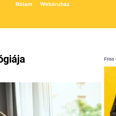
Rólam
Webáruház
ógiája
Friss