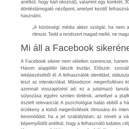
anélkül, hogy kárt okoznál), valamint egy konkrét, 
döntéstámogató nézőpont, amelyet kezdő felhaszná
használni.
„A közösségi média akkor szolgál, ha nem a
ritmust. Tedd a rendszert magad mellé, ne maga
Mi áll a Facebook sikerén
A Facebook sikere nem véletlen szerencse, hanem t
Három alappillér látszik tisztán. Először:
szociál
leképezéséből él. A felhasználók identitást, státus
teszi az interakciókat. Másodszor:
megerősítéses k
azonnali visszajelzést ad; ez a jutalmazó tanul
súlyozása egyéni szinten történik, amellyel a plat
észlelt relevanciát. A pszichológiai hatás ebből a 
érzékeny a külső megerősítések ritmusára és inten
bevonódást; ha a jel szabálytalan, az növeli a vá
képernyőidőt anélkül, hogy a felhasználó tudatos cél