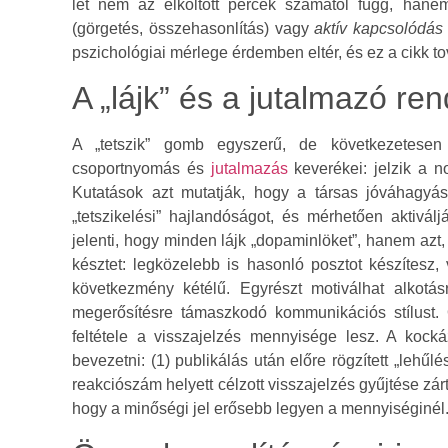
lét nem az elköltött percek számától függ, hane
(görgetés, összehasonlítás) vagy
aktív kapcsolódás
pszichológiai mérlege érdemben eltér, és ez a cikk to
A „lájk” és a jutalmazó re
A „tetszik” gomb egyszerű, de következetesen 
csoportnyomás és
jutalmazás
keverékei: jelzik a no
Kutatások azt mutatják, hogy a társas jóváhagyás
„tetszikelési” hajlandóságot, és mérhetően aktivá
jelenti, hogy minden lájk „dopaminlöket”, hanem azt
késztet: legközelebb is hasonló posztot készítesz,
következmény kétélű. Egyrészt motiválhat alkotás
megerősítésre támaszkodó kommunikációs stílust. 
feltétele a visszajelzés mennyisége lesz. A kock
bevezetni: (1) publikálás után előre rögzített „lehűl
reakciószám helyett célzott visszajelzés gyűjtése zá
hogy a minőségi jel erősebb legyen a mennyiséginél