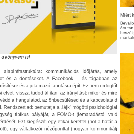
Miért 
Bevall
óta tan
beszél
márkák
g a könyvem is!
apinfrastruktúra: kommunikációs időjárás, amely
atot és a döntéseket. A Facebook – és tágabban az
sítésre és a jutalmazó tanulásra épít. Ez nem ördögtől
lvet, vissza tudod állítani az irányítást: mikor és mire
 védd a hangulatod, az önbecsülésed és a kapcsolataid
 Rendszert ad: bemutatja a „lájk” mögötti pszichológiai
gység tipikus pályáját, a FOMO-t (lemaradástól való
rdését. Ezt kiegészíti egy etikai kerettel (hol a határ a
ött), egy vállalkozói nézőponttal (hogyan kommunikálj