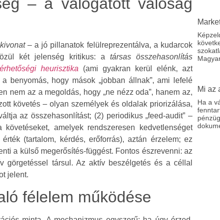
ség – a válogatott valóság
Market
Képzeld
követk
 kivonat
– a jó pillanatok felülreprezentálva, a kudarcok
szokat
közül két jelenség kritikus: a
társas összehasonlítás
Magyar
lérhetőségi heurisztika
(ami gyakran kerül elénk, azt
z a benyomás, hogy mások „jobban állnak”, ami lefelé
Mi az 
ellen nem az a megoldás, hogy „ne nézz oda”, hanem az,
Ha a v
élzott követés – olyan személyek és oldalak priorizálása,
fenntar
áltja az összehasonlítást; (2) periodikus „feed-audit” –
pénzügy
dokume
a követéseket, amelyek rendszeresen kedvetlenséget
r érték (tartalom, kérdés, erőforrás), aztán érzelem; ez
kenti a külső megerősítés-függést. Fontos észrevenni: az
 görgetéssel társul. Az aktív beszélgetés és a céllal
t jelent.
aló félelem működése
ciós minta. A mechanizmus egyszerű: ha úgy érzed,