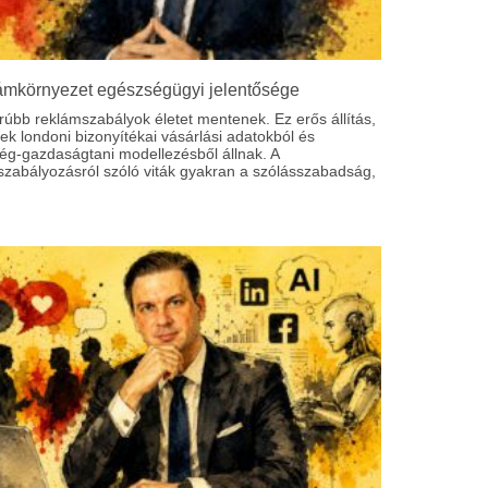
ámkörnyezet egészségügyi jelentősége
rúbb reklámszabályok életet mentenek. Ez erős állítás,
k londoni bizonyítékai vásárlási adatokból és
ég-gazdaságtani modellezésből állnak. A
szabályozásról szóló viták gyakran a szólásszabadság,