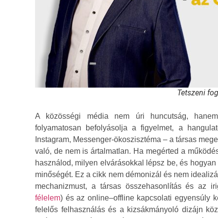
Tetszeni fo
A közösségi média nem úri huncutság, hanem al
folyamatosan befolyásolja a figyelmet, a hangul
Instagram, Messenger-ökoszisztéma – a társas megerő
való, de nem is ártalmatlan. Ha megérted a működési e
használod, milyen elvárásokkal lépsz be, és hogyan
minőségét. Ez a cikk nem démonizál és nem idealizál.
mechanizmust, a társas összehasonlítás és az iri
félelem
) és az online–offline kapcsolati egyensúly ké
felelős felhasználás és a kizsákmányoló dizájn köz