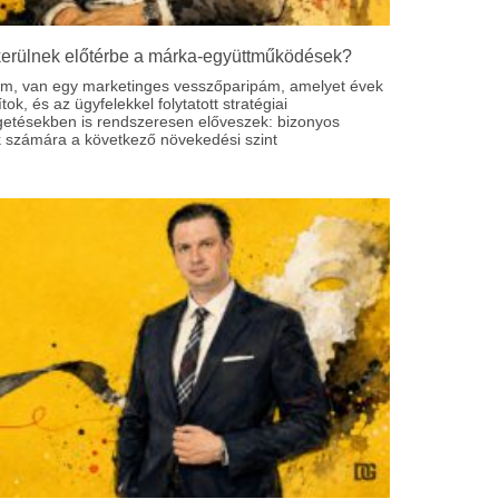
kerülnek előtérbe a márka-együttműködések?
om, van egy marketinges vesszőparipám, amelyet évek
ítok, és az ügyfelekkel folytatott stratégiai
getésekben is rendszeresen előveszek: bizonyos
 számára a következő növekedési szint