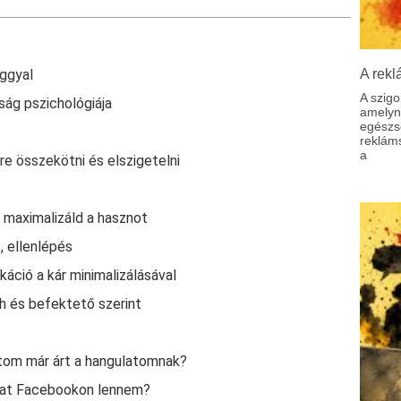
aggyal
A rekl
A szigo
ság pszichológiája
amelyne
egészs
reklám
a
re összekötni és elszigetelni
, maximalizáld a hasznot
, ellenlépés
káció a kár minimalizálásával
h és befektető szerint
tom már árt a hangulatomnak?
kat Facebookon lennem?