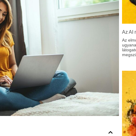
Az AI 
Az elm
ugyanaz
látoga
megszül