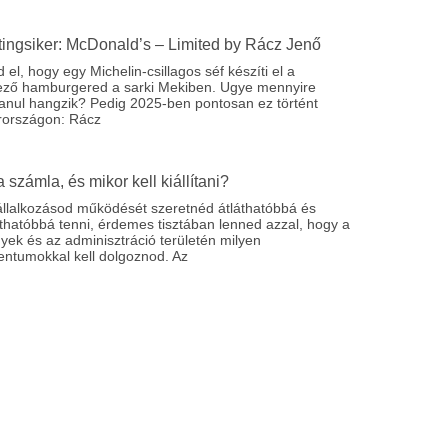
ingsiker: McDonald’s – Limited by Rácz Jenő
 el, hogy egy Michelin-csillagos séf készíti el a
ező hamburgered a sarki Mekiben. Ugye mennyire
lanul hangzik? Pedig 2025-ben pontosan ez történt
országon: Rácz
a számla, és mikor kell kiállítani?
állalkozásod működését szeretnéd átláthatóbbá és
thatóbbá tenni, érdemes tisztában lenned azzal, hogy a
ek és az adminisztráció területén milyen
ntumokkal kell dolgoznod. Az