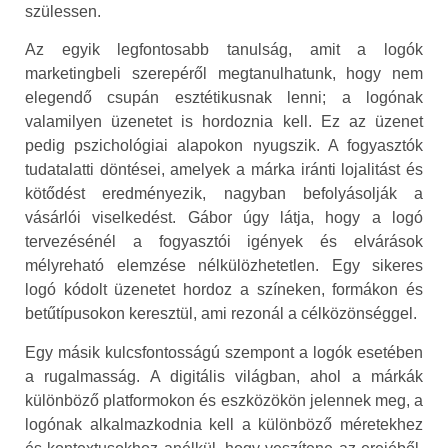
szülessen.
Az egyik legfontosabb tanulság, amit a logók
marketingbeli szerepéről megtanulhatunk, hogy nem
elegendő csupán esztétikusnak lenni; a logónak
valamilyen üzenetet is hordoznia kell. Ez az üzenet
pedig pszichológiai alapokon nyugszik. A fogyasztók
tudatalatti döntései, amelyek a márka iránti lojalitást és
kötődést eredményezik, nagyban befolyásolják a
vásárlói viselkedést. Gábor úgy látja, hogy a logó
tervezésénél a fogyasztói igények és elvárások
mélyreható elemzése nélkülözhetetlen. Egy sikeres
logó kódolt üzenetet hordoz a színeken, formákon és
betűtípusokon keresztül, ami rezonál a célközönséggel.
Egy másik kulcsfontosságú szempont a logók esetében
a rugalmasság. A digitális világban, ahol a márkák
különböző platformokon és eszközökön jelennek meg, a
logónak alkalmazkodnia kell a különböző méretekhez