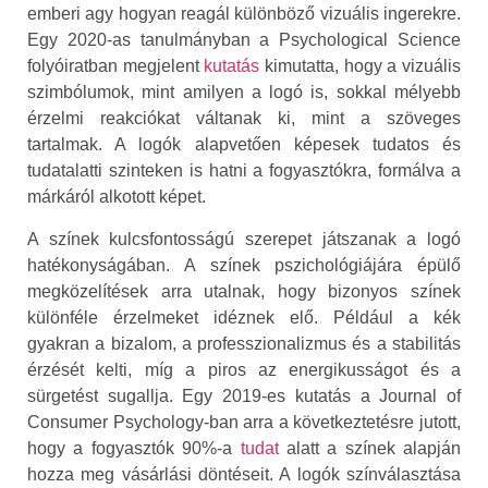
emberi agy hogyan reagál különböző vizuális ingerekre.
Egy 2020-as tanulmányban a Psychological Science
folyóiratban megjelent
kutatás
kimutatta, hogy a vizuális
szimbólumok, mint amilyen a logó is, sokkal mélyebb
érzelmi reakciókat váltanak ki, mint a szöveges
tartalmak. A logók alapvetően képesek tudatos és
tudatalatti szinteken is hatni a fogyasztókra, formálva a
márkáról alkotott képet.
A színek kulcsfontosságú szerepet játszanak a logó
hatékonyságában. A színek pszichológiájára épülő
megközelítések arra utalnak, hogy bizonyos színek
különféle érzelmeket idéznek elő. Például a kék
gyakran a bizalom, a professzionalizmus és a stabilitás
érzését kelti, míg a piros az energikusságot és a
sürgetést sugallja. Egy 2019-es kutatás a Journal of
Consumer Psychology-ban arra a következtetésre jutott,
hogy a fogyasztók 90%-a
tudat
alatt a színek alapján
hozza meg vásárlási döntéseit. A logók színválasztása