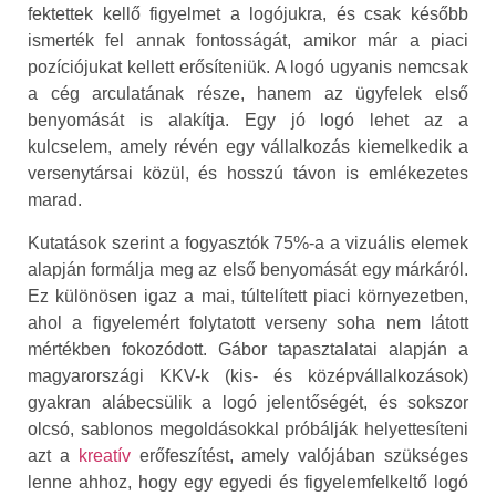
fektettek kellő figyelmet a logójukra, és csak később
ismerték fel annak fontosságát, amikor már a piaci
pozíciójukat kellett erősíteniük. A logó ugyanis nemcsak
a cég arculatának része, hanem az ügyfelek első
benyomását is alakítja. Egy jó logó lehet az a
kulcselem, amely révén egy vállalkozás kiemelkedik a
versenytársai közül, és hosszú távon is emlékezetes
marad.
Kutatások szerint a fogyasztók 75%-a a vizuális elemek
alapján formálja meg az első benyomását egy márkáról.
Ez különösen igaz a mai, túltelített piaci környezetben,
ahol a figyelemért folytatott verseny soha nem látott
mértékben fokozódott. Gábor tapasztalatai alapján a
magyarországi KKV-k (kis- és középvállalkozások)
gyakran alábecsülik a logó jelentőségét, és sokszor
olcsó, sablonos megoldásokkal próbálják helyettesíteni
azt a
kreatív
erőfeszítést, amely valójában szükséges
lenne ahhoz, hogy egy egyedi és figyelemfelkeltő logó