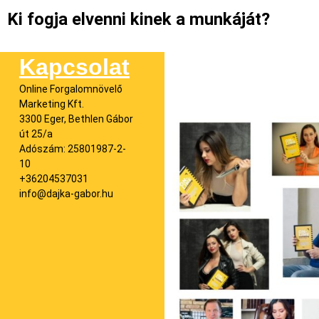
Ki fogja elvenni kinek a munkáját?
Kapcsolat
Online Forgalomnövelő
Marketing Kft.
3300 Eger, Bethlen Gábor
út 25/a
Adószám: 25801987-2-
10
+36204537031
info@dajka-gabor.hu