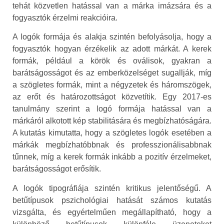
tehát közvetlen hatással van a márka imázsára és a
fogyasztók érzelmi reakcióira.
A logók formája és alakja szintén befolyásolja, hogy a
fogyasztók hogyan érzékelik az adott márkát. A kerek
formák, például a körök és oválisok, gyakran a
barátságosságot és az emberközelséget sugallják, míg
a szögletes formák, mint a négyzetek és háromszögek,
az erőt és határozottságot közvetítik. Egy 2017-es
tanulmány szerint a logó formája hatással van a
márkáról alkotott kép stabilitására és megbízhatóságára.
A kutatás kimutatta, hogy a szögletes logók esetében a
márkák megbízhatóbbnak és professzionálisabbnak
tűnnek, míg a kerek formák inkább a pozitív érzelmeket,
barátságosságot erősítik.
A logók tipográfiája szintén kritikus jelentőségű. A
betűtípusok pszichológiai hatását számos kutatás
vizsgálta, és egyértelműen megállapítható, hogy a