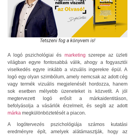
Tetszeni fog a könyvem is!
A logó pszichológiai és
marketing
szerepe az üzleti
világban egyre fontosabbá válik, ahogy a fogyasztói
viselkedés egyre inkább a vizuális ingerekre épül. A
logó egy olyan szimbólum, amely nemcsak az adott cég
vagy termék vizuális megjelenését hordozza, hanem
sok esetben mélyebb üzeneteket is közvetít. A jól
megtervezett logó erősít a márkaidentitáson,
befolyásolja a vásárlók érzelmeit, és segíti az adott
márka
megkülönböztetését a piacon.
A logótervezés pszichológiája számos kutatási
eredményre épít, amelyek alátámasztják, hogy az