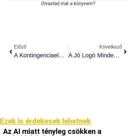
Olvastad már a könyvem?
Előző
Következő
A Kontingenciaelmélet: Nincs Univerzális Vezetői Stílus
A Jó Logó Mindenhol Jól Mutat
Ezek is érdekesek lehetnek
Az AI miatt tényleg csökken a