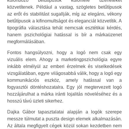
különböző betűtípusok különféle üzeneteket
közvetítenek. Például a vastag, szögletes betűtípusok
az erőt és stabilitást sugallják, míg az elegáns, vékony
betűtípusok a kifinomultságot és eleganciát közvetítik. A
tipográfia választása tehát nemcsak esztétikai kérdés,
hanem pszichológiai hatással is bír a márkaüzenet
megformálásában.
Fontos hangsúlyozni, hogy a logó nem csak egy
vizuális elem. Ahogy a marketingpszichológia egyre
inkább elmélyül az emberi érzelmek és viselkedések
vizsgálatában, egyre világosabbá válik, hogy a logó egy
kommunikációs eszköz, amely hatással van a
fogyasztói döntéshozatalra. Egy jól megtervezett logó
hozzájárulhat a márka iránti lojalitás növeléséhez és a
hosszú távú üzleti sikerhez.
Dajka Gábor tapasztalatai alapján a logók szerepe
messze túlmutat a puszta design elemek alkalmazásán.
Az általa megfigyelt cégek közül sokan kezdetben nem