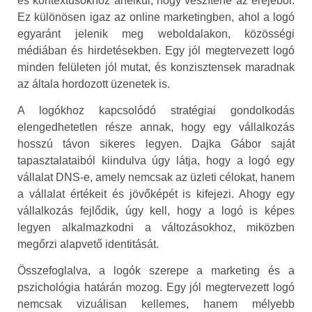
és kontextusokhoz anélkül, hogy veszítene az erejéből.
Ez különösen igaz az online marketingben, ahol a logó
egyaránt jelenik meg weboldalakon, közösségi
médiában és hirdetésekben. Egy jól megtervezett logó
minden felületen jól mutat, és konzisztensek maradnak
az általa hordozott üzenetek is.
A logókhoz kapcsolódó stratégiai gondolkodás
elengedhetetlen része annak, hogy egy vállalkozás
hosszú távon sikeres legyen. Dajka Gábor saját
tapasztalataiból kiindulva úgy látja, hogy a logó egy
vállalat DNS-e, amely nemcsak az üzleti célokat, hanem
a vállalat értékeit és jövőképét is kifejezi. Ahogy egy
vállalkozás fejlődik, úgy kell, hogy a logó is képes
legyen alkalmazkodni a változásokhoz, miközben
megőrzi alapvető identitását.
Összefoglalva, a logók szerepe a marketing és a
pszichológia határán mozog. Egy jól megtervezett logó
nemcsak vizuálisan kellemes, hanem mélyebb