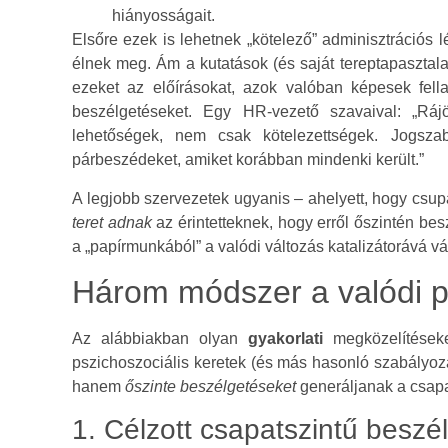
hiányosságait.
Elsőre ezek is lehetnek „kötelező” adminisztrációs
élnek meg. Ám a kutatások (és saját tereptapasztala
ezeket az előírásokat, azok valóban képesek fellaz
beszélgetéseket. Egy HR-vezető szavaival: „Rájö
lehetőségek, nem csak kötelezettségek. Jogszab
párbeszédeket, amiket korábban mindenki került.”
A legjobb szervezetek ugyanis – ahelyett, hogy csup
teret adnak
az érintetteknek, hogy erről őszintén be
a „papírmunkából” a valódi változás katalizátorává vál
Három módszer a valódi p
Az alábbiakban olyan
gyakorlati
megközelítések
pszichoszociális keretek (és más hasonló szabályozá
hanem
őszinte beszélgetéseket
generáljanak a csap
1. Célzott csapatszintű besz