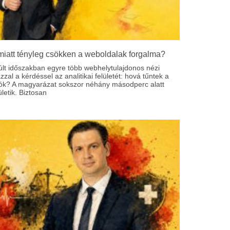
miatt tényleg csökken a weboldalak forgalma?
últ időszakban egyre több webhelytulajdonos nézi
zal a kérdéssel az analitikai felületét: hová tűntek a
tók? A magyarázat sokszor néhány másodperc alatt
etik. Biztosan