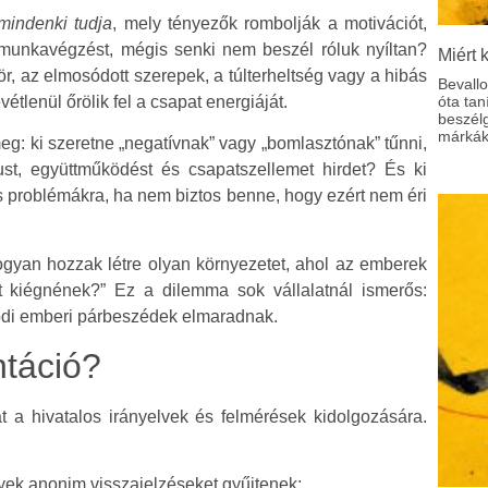
mindenki tudja
, mely tényezők rombolják a motivációt,
 munkavégzést, mégis senki nem beszél róluk nyíltan?
Miért 
r, az elmosódott szerepek, a túlterheltség vagy a hibás
Bevall
tlenül őrölik fel a csapat energiáját.
óta tan
beszél
márkák
g: ki szeretne „negatívnak” vagy „bomlasztónak” tűnni,
ust, együttműködést és csapatszellemet hirdet? És ki
lós problémákra, ha nem biztos benne, hogy ezért nem éri
Hogyan hozzak létre olyan környezetet, ahol az emberek
t kiégnének?” Ez a dilemma sok vállalatnál ismerős:
lódi emberi párbeszédek elmaradnak.
táció?
t a hivatalos irányelvek és felmérések kidolgozására.
ek anonim visszajelzéseket gyűjtenek;