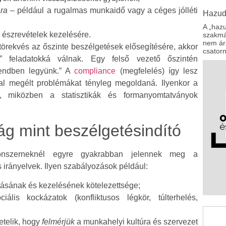
ra
– például a rugalmas munkaidő vagy a céges jólléti
Hazud
A „hazu
 észrevételek kezelésére.
szakmár
nem ára
törekvés az őszinte beszélgetések elősegítésére, akkor
csator
” feladatokká válnak. Egy felső vezető őszintén
rendben legyünk.” A
compliance
(megfelelés) így lesz
al megélt problémákat tényleg megoldaná. Ilyenkor a
, miközben a statisztikák és formanyomtatványok
ág mint beszélgetésindító
konszerneknél egyre gyakrabban jelennek meg a
s irányelvek. Ilyen szabályozások például:
ításának és kezelésének kötelezettsége;
ális kockázatok (konfliktusos légkör, túlterhelés,
telik, hogy
felmérjük
a munkahelyi kultúra és szervezet