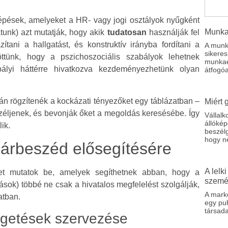
 lépések, amelyeket a HR- vagy jogi osztályok nyűgként
Munka
tunk) azt mutatják, hogy akik
tudatosan
használják fel
ítani a hallgatást, és konstruktív irányba fordítani a
A munk
sikere
ttünk, hogy a pszichoszociális szabályok lehetnek
munkae
ályi háttérre hivatkozva kezdeményezhetünk olyan
átfogó
án rögzítenék a kockázati tényezőket egy táblázatban –
Miért 
széljenek, és bevonják őket a megoldás keresésébe. Így
Vállal
állókép
ik.
beszélg
hogy n
árbeszéd elősegítésére
A lelk
et mutatok be, amelyek segíthetnek abban, hogy a
szemé
sok) többé ne csak a hivatalos megfelelést szolgálják,
A marke
atban.
egy pu
társada
élgetések szervezése