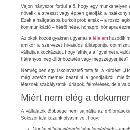
Vajon hányszor fordul elő, hogy egy munkahelyen
növelik a stresszt vagy éppen gátolják a hatékony
Ezek a hallgatásba burkolt problémák – a rossz légkö
kommunikáció – hétről hétre, hónapról hónapra észrevé
Az okok között gyakran ugyanaz a
félelem
húzódik me
amikor a szervezet hivatalos álláspontja optimizm
vállalja a kockázatot, hogy felhívja a figyelmet a va
hátrányos megkülönböztetés vagy megszégyenítés?
Nemrégiben egy iskolavezető tette fel a kérdést: „
még
azelőtt
mernek beszélni a gondjaikról, mielőt
léteznek szabályzatok, űrlapok, felmérések, de a va
Miért nem elég a dokumen
A vállalatok többsége nem sajnálja az erőforrásoka
Sokszor találkozunk olyasmivel, hogy:
Munkavállalói elégedettségi felmérések
– amely