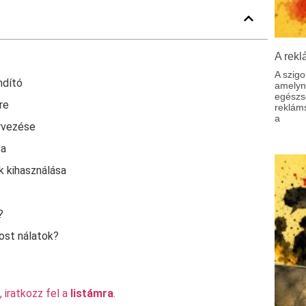
A rekl
A szigo
ndító
amelyne
egészs
re
reklám
a
rvezése
sa
k kihasználása
?
ost nálatok?
 iratkozz fel a
listámra
.