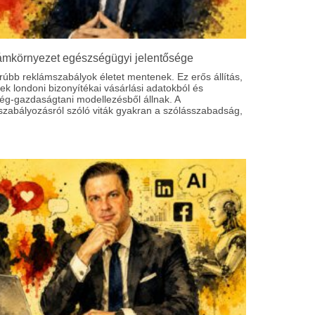
ámkörnyezet egészségügyi jelentősége
rúbb reklámszabályok életet mentenek. Ez erős állítás,
k londoni bizonyítékai vásárlási adatokból és
ég-gazdaságtani modellezésből állnak. A
szabályozásról szóló viták gyakran a szólásszabadság,