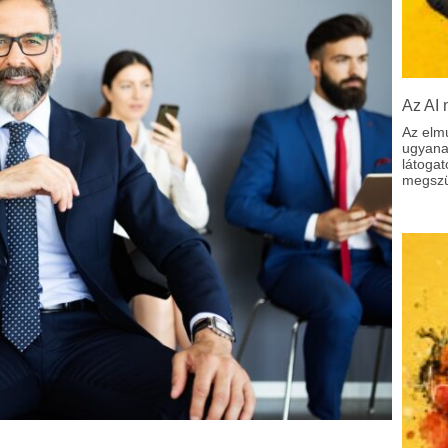
Az AI 
Az elm
ugyanaz
látoga
megszül