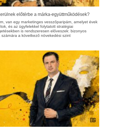
kerülnek előtérbe a márka-együttműködések?
om, van egy marketinges vesszőparipám, amelyet évek
ítok, és az ügyfelekkel folytatott stratégiai
getésekben is rendszeresen előveszek: bizonyos
 számára a következő növekedési szint