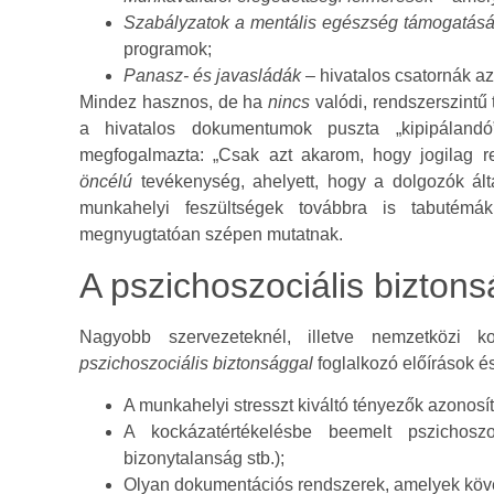
Szabályzatok a mentális egészség támogatásá
programok;
Panasz- és javasládák
– hivatalos csatornák az
Mindez hasznos, de ha
nincs
valódi, rendszerszintű 
a hivatalos dokumentumok puszta „kipipálandó
megfogalmazta: „Csak azt akarom, hogy jogilag 
öncélú
tevékenység, ahelyett, hogy a dolgozók ált
munkahelyi feszültségek továbbra is tabutémák
megnyugtatóan szépen mutatnak.
A pszichoszociális biztons
Nagyobb szervezeteknél, illetve nemzetközi 
pszichoszociális biztonsággal
foglalkozó előírások é
A munkahelyi stresszt kiváltó tényezők azonos
A kockázatértékelésbe beemelt pszichoszoci
bizonytalanság stb.);
Olyan dokumentációs rendszerek, amelyek köve