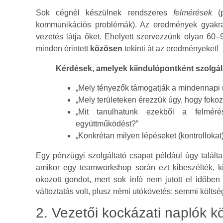
Sok cégnél készülnek rendszeres
felmérések
(p
kommunikációs problémák). Az eredmények gyakra
vezetés látja őket. Ehelyett szervezzünk olyan 60
minden érintett
közösen
tekinti át az eredményeket!
Kérdések, amelyek kiindulópontként szolgál
„Mely tényezők támogatják a mindennapi 
„Mely területeken érezzük úgy, hogy foko
„Mit tanulhatunk ezekből a felmér
együttműködést?”
„Konkrétan milyen lépéseket (kontrollokat
Egy pénzügyi szolgáltató csapat például úgy talál
amikor egy teamworkshop során ezt kibeszélték, ki
okozott gondot, mert sok infó nem jutott el időb
változtatás volt, plusz némi utókövetés: semmi költs
2. Vezetői kockázati naplók k