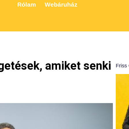
Rólam
Webáruház
getések, amiket senki
Friss