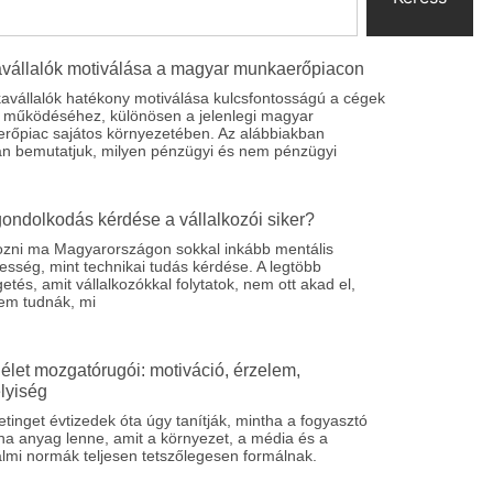
vállalók motiválása a magyar munkaerőpiacon
avállalók hatékony motiválása kulcsfontosságú a cégek
s működéséhez, különösen a jelenlegi magyar
rőpiac sajátos környezetében. Az alábbiakban
an bemutatjuk, milyen pénzügyi és nem pénzügyi
gondolkodás kérdése a vállalkozói siker?
kozni ma Magyarországon sokkal inkább mentális
esség, mint technikai tudás kérdése. A legtöbb
etés, amit vállalkozókkal folytatok, nem ott akad el,
em tudnák, mi
i élet mozgatórugói: motiváció, érzelem,
lyiség
tinget évtizedek óta úgy tanítják, mintha a fogyasztó
ha anyag lenne, amit a környezet, a média és a
lmi normák teljesen tetszőlegesen formálnak.