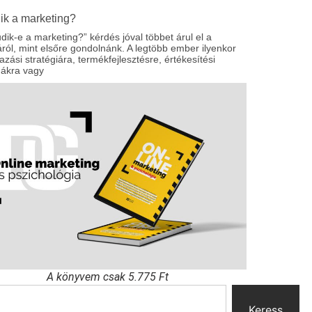
ik a marketing?
dik-e a marketing?” kérdés jóval többet árul el a
ól, mint elsőre gondolnánk. A legtöbb ember ilyenkor
zási stratégiára, termékfejlesztésre, értékesítési
nákra vagy
A könyvem csak 5.775 Ft
Keress