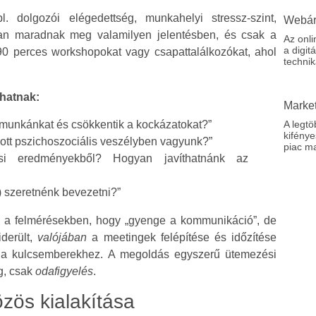
l. dolgozói elégedettség, munkahelyi stressz-szint,
Webáru
n maradnak meg valamilyen jelentésben, és csak a
Az onli
a digi
–90 perces workshopokat vagy csapattalálkozókat, ahol
technik
hatnak:
Market
A legtö
munkánkat és csökkentik a kockázatokat?”
kifénye
zott pszichoszociális veszélyben vagyunk?”
piac ma
ési eredményekből? Hogyan javíthatnánk az
) szeretnénk bevezetni?”
ta a felmérésekben, hogy „gyenge a kommunikáció”, de
derült,
valójában
a meetingek felépítése és időzítése
en a kulcsemberekhez. A megoldás egyszerű ütemezési
ég, csak
odafigyelés
.
özös kialakítása