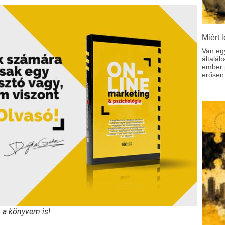
Miért l
Van eg
általáb
ember p
erősen 
g a könyvem is!