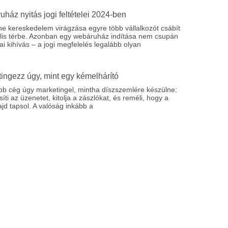
ház nyitás jogi feltételei 2024-ben
ne kereskedelem virágzása egyre több vállalkozót csábít
tális térbe. Azonban egy webáruház indítása nem csupán
ai kihívás – a jogi megfelelés legalább olyan
ingezz úgy, mint egy kémelhárító
bb cég úgy marketingel, mintha díszszemlére készülne:
síti az üzenetet, kitolja a zászlókat, és reméli, hogy a
jd tapsol. A valóság inkább a