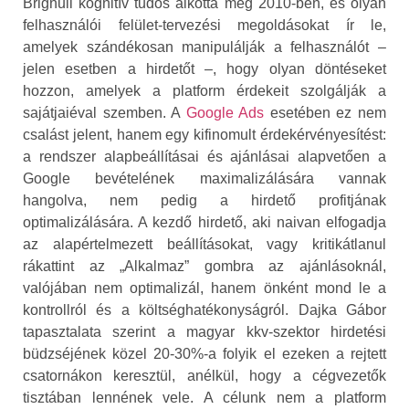
Brignull kognitív tudós alkotta meg 2010-ben, és olyan
felhasználói felület-tervezési megoldásokat ír le,
amelyek szándékosan manipulálják a felhasználót –
jelen esetben a hirdetőt –, hogy olyan döntéseket
hozzon, amelyek a platform érdekeit szolgálják a
sajátjaiéval szemben. A
Google Ads
esetében ez nem
csalást jelent, hanem egy kifinomult érdekérvényesítést:
a rendszer alapbeállításai és ajánlásai alapvetően a
Google bevételének maximalizálására vannak
hangolva, nem pedig a hirdető profitjának
optimalizálására. A kezdő hirdető, aki naivan elfogadja
az alapértelmezett beállításokat, vagy kritikátlanul
rákattint az „Alkalmaz” gombra az ajánlásoknál,
valójában nem optimalizál, hanem önként mond le a
kontrollról és a költséghatékonyságról. Dajka Gábor
tapasztalata szerint a magyar kkv-szektor hirdetési
büdzséjének közel 20-30%-a folyik el ezeken a rejtett
csatornákon keresztül, anélkül, hogy a cégvezetők
tisztában lennének vele. A célunk nem a platform