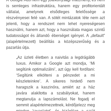
is semleges infrastruktúra, hanem egy profitorientált
vállalat, amelynek elsődleges felelőssége a
részvényesei felé van. A sötét mintázatok léte nem azt
jelenti, hogy a rendszert nem lehet nyereségesen
használni, hanem azt, hogy a használata magas szintű
tudatosságot és állandó éberséget igényel. A „default”
(alapértelmezett) beállítás a középszerűség és a
pazarlás útja.
„Az üzleti életben a naivitás a legdrágább
luxus. Amikor a Google azt mondja, ‘Mi
segítünk optimalizálni’, azt úgy kell fordítani:
‘Segítünk elkölteni a pénzedet a mi
készleteinkre’. A sikeres hirdető nem
haragszik a kaszinóra, amiért az a ház
javára alakította a szabályokat, hanem
megtanulja a lapszámolást. Ne fogadj el
semmit alapértelmezettnek, kérdőjelezz meg
minden ‘javaslatot’, és kizárólag a saját