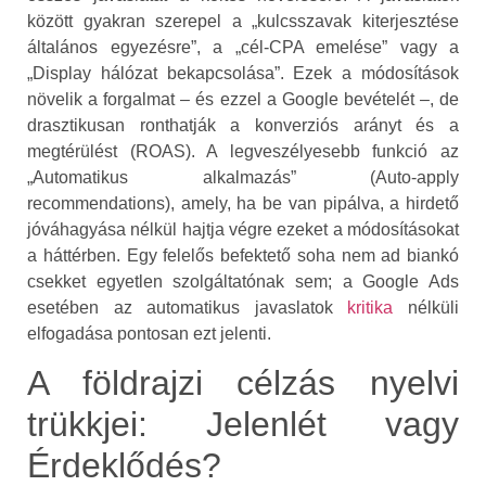
között gyakran szerepel a „kulcsszavak kiterjesztése
általános egyezésre”, a „cél-CPA emelése” vagy a
„Display hálózat bekapcsolása”. Ezek a módosítások
növelik a forgalmat – és ezzel a Google bevételét –, de
drasztikusan ronthatják a konverziós arányt és a
megtérülést (ROAS). A legveszélyesebb funkció az
„Automatikus alkalmazás” (Auto-apply
recommendations), amely, ha be van pipálva, a hirdető
jóváhagyása nélkül hajtja végre ezeket a módosításokat
a háttérben. Egy felelős befektető soha nem ad biankó
csekket egyetlen szolgáltatónak sem; a Google Ads
esetében az automatikus javaslatok
kritika
nélküli
elfogadása pontosan ezt jelenti.
A földrajzi célzás nyelvi
trükkjei: Jelenlét vagy
Érdeklődés?