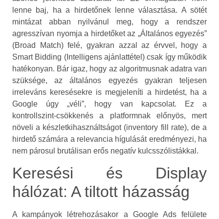
lenne baj, ha a hirdetőnek lenne választása. A sötét
mintázat abban nyilvánul meg, hogy a rendszer
agresszívan nyomja a hirdetőket az „Általános egyezés”
(Broad Match) felé, gyakran azzal az érvvel, hogy a
Smart Bidding (Intelligens ajánlattétel) csak így működik
hatékonyan. Bár igaz, hogy az algoritmusnak adatra van
szüksége, az általános egyezés gyakran teljesen
irreleváns keresésekre is megjeleníti a hirdetést, ha a
Google úgy „véli”, hogy van kapcsolat. Ez a
kontrollszint-csökkenés a platformnak előnyös, mert
növeli a készletkihasználtságot (inventory fill rate), de a
hirdető számára a relevancia hígulását eredményezi, ha
nem párosul brutálisan erős negatív kulcsszólistákkal.
Keresési és Display
hálózat: A tiltott házasság
A kampányok létrehozásakor a Google Ads felülete