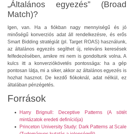
„Általános egyezés” (Broad
Match)?
Igen, van. Ha a fiókban nagy mennyiségű és jó
minőségű konverziós adat áll rendelkezésre, és erős
Smart Bidding stratégiát (pl. Target ROAS) használunk,
az általános egyezés segíthet új, releváns keresések
felfedezésében, amikre mi nem is gondoltunk volna. A
kulcs itt a konverziókövetés pontossága: ha a gép
pontosan látja, mi a siker, akkor az általános egyezés is
hozhat hasznot. De kezdő fiókoknál, adat nélkül, ez
általában pénzégetés.
Források
Harry Brignull: Deceptive Patterns (A sötét
mintázatok eredeti definíciója)
Princeton University Study: Dark Patterns at Scale
(Tudományos kutatás a jelenségről)