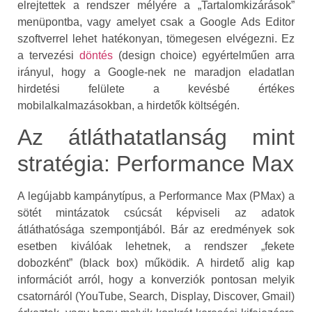
elrejtettek a rendszer mélyére a „Tartalomkizárások”
menüpontba, vagy amelyet csak a Google Ads Editor
szoftverrel lehet hatékonyan, tömegesen elvégezni. Ez
a tervezési
döntés
(design choice) egyértelműen arra
irányul, hogy a Google-nek ne maradjon eladatlan
hirdetési felülete a kevésbé értékes
mobilalkalmazásokban, a hirdetők költségén.
Az átláthatatlanság mint
stratégia: Performance Max
A legújabb kampánytípus, a Performance Max (PMax) a
sötét mintázatok csúcsát képviseli az adatok
átláthatósága szempontjából. Bár az eredmények sok
esetben kiválóak lehetnek, a rendszer „fekete
dobozként” (black box) működik. A hirdető alig kap
információt arról, hogy a konverziók pontosan melyik
csatornáról (YouTube, Search, Display, Discover, Gmail)