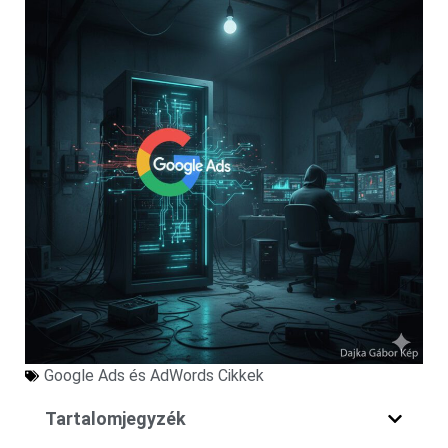
Google Ads és AdWords Cikkek
Tartalomjegyzék