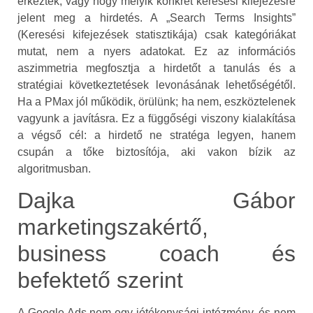
érkeztek, vagy hogy melyik konkrét keresési kifejezésre
jelent meg a hirdetés. A „Search Terms Insights”
(Keresési kifejezések statisztikája) csak kategóriákat
mutat, nem a nyers adatokat. Ez az információs
aszimmetria megfosztja a hirdetőt a tanulás és a
stratégiai következtetések levonásának lehetőségétől.
Ha a PMax jól működik, örülünk; ha nem, eszköztelenek
vagyunk a javításra. Ez a függőségi viszony kialakítása
a végső cél: a hirdető ne stratéga legyen, hanem
csupán a tőke biztosítója, aki vakon bízik az
algoritmusban.
Dajka Gábor
marketingszakértő,
business coach és
befektető szerint
A Google Ads nem egy jótékonysági intézmény, és nem