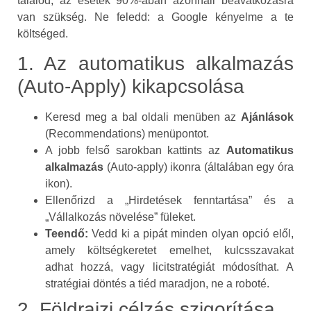
találod, az esetek 90%-ában azonnali beavatkozásra
van szükség. Ne feledd: a Google kényelme a te
költséged.
1. Az automatikus alkalmazás
(Auto-Apply) kikapcsolása
Keresd meg a bal oldali menüben az
Ajánlások
(Recommendations) menüpontot.
A jobb felső sarokban kattints az
Automatikus
alkalmazás
(Auto-apply) ikonra (általában egy óra
ikon).
Ellenőrizd a „Hirdetések fenntartása” és a
„Vállalkozás növelése” füleket.
Teendő:
Vedd ki a pipát minden olyan opció elől,
amely költségkeretet emelhet, kulcsszavakat
adhat hozzá, vagy licitstratégiát módosíthat. A
stratégiai döntés a tiéd maradjon, ne a roboté.
2. Földrajzi célzás szigorítása