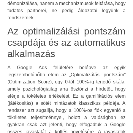
démonizálása, hanem a mechanizmusok feltárása, hogy
tudatos partnerei, ne pedig áldozatai legyünk a
rendszernek.
Az optimalizálási pontszám
csapdája és az automatikus
alkalmazás
A Google Ads felületére belépve az egyik
legszembetűnőbb elem az „Optimalizálási pontszám”
(Optimization Score), egy 0-tól 100%-ig terjedő skála,
amely pszichológiailag arra ösztönzi a hirdetőt, hogy
elérje a tökéletes értékelést. Ez a gamifikációs elem
(játékosítás) a sötét mintázatok klasszikus példája. A
rendszer azt sugallja, hogy a 100%-os fiók egyenlő a
tökéletes teljesítménnyel, holott a valóságban ez
gyakran csak azt jelenti, hogy elfogadtuk a Google
összes javaslatát a költés növelésére. A javaslatok