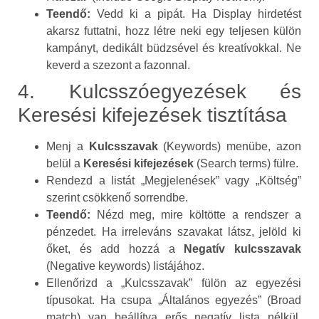
Teendő:
Vedd ki a pipát. Ha Display hirdetést
akarsz futtatni, hozz létre neki egy teljesen külön
kampányt, dedikált büdzsével és kreatívokkal. Ne
keverd a szezont a fazonnal.
4. Kulcsszóegyezések és
Keresési kifejezések tisztítása
Menj a
Kulcsszavak
(Keywords) menübe, azon
belül a
Keresési kifejezések
(Search terms) fülre.
Rendezd a listát „Megjelenések” vagy „Költség”
szerint csökkenő sorrendbe.
Teendő:
Nézd meg, mire költötte a rendszer a
pénzedet. Ha irreleváns szavakat látsz, jelöld ki
őket, és add hozzá a
Negatív kulcsszavak
(Negative keywords) listájához.
Ellenőrizd a „Kulcsszavak” fülön az egyezési
típusokat. Ha csupa „Általános egyezés” (Broad
match) van beállítva erős negatív lista nélkül,