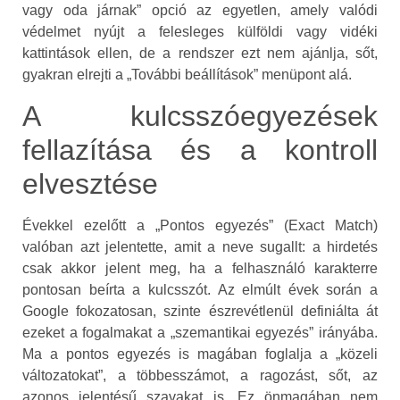
vagy oda járnak” opció az egyetlen, amely valódi
védelmet nyújt a felesleges külföldi vagy vidéki
kattintások ellen, de a rendszer ezt nem ajánlja, sőt,
gyakran elrejti a „További beállítások” menüpont alá.
A kulcsszóegyezések
fellazítása és a kontroll
elvesztése
Évekkel ezelőtt a „Pontos egyezés” (Exact Match)
valóban azt jelentette, amit a neve sugallt: a hirdetés
csak akkor jelent meg, ha a felhasználó karakterre
pontosan beírta a kulcsszót. Az elmúlt évek során a
Google fokozatosan, szinte észrevétlenül definiálta át
ezeket a fogalmakat a „szemantikai egyezés” irányába.
Ma a pontos egyezés is magában foglalja a „közeli
változatokat”, a többesszámot, a ragozást, sőt, az
azonos jelentésű szavakat is. Ez önmagában nem