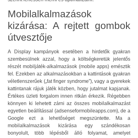
Mobilalkalmazások
kizárása: A rejtett gombok
útvesztője
A Display kampányok esetében a hirdetők gyakran
szembesülnek azzal, hogy a költségkeretük jelentős
részét mobiljáték-alkalmazások (mobile apps) emésztik
fel. Ezekben az alkalmazásokban a kattintások gyakran
véletlenszerűek („fat finger syndrome”), vagy a gyerekek
kattintanak rájuk játék közben, hogy jutalmat kapjanak.
Értékes üzleti forgalom innen ritkán érkezik. Régebben
könnyen ki lehetett zárni az összes mobilalkalmazást
egyetlen beállítással (adsenseformobileapps.com), de a
Google ezt a lehetőséget megszüntette. Ma a
mobilalkalmazások kizárása egy szándékosan
bonyolult, több lépésből álló folyamat, amelyet