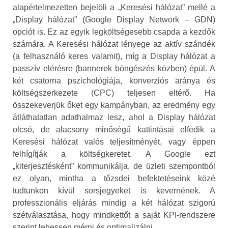
alapértelmezetten bejelöli a „Keresési hálózat” mellé a
„Display hálózat” (Google Display Network – GDN)
opciót is. Ez az egyik legköltségesebb csapda a kezdők
számára. A Keresési hálózat lényege az aktív szándék
(a felhasználó keres valamit), míg a Display hálózat a
passzív elérésre (bannerek böngészés közben) épül. A
két csatorna pszichológiája, konverziós aránya és
költségszerkezete (CPC) teljesen eltérő. Ha
összekeverjük őket egy kampányban, az eredmény egy
átláthatatlan adathalmaz lesz, ahol a Display hálózat
olcsó, de alacsony minőségű kattintásai elfedik a
Keresési hálózat valós teljesítményét, vagy éppen
felhígítják a költségkeretet. A Google ezt
„kiterjesztésként” kommunikálja, de üzleti szempontból
ez olyan, mintha a tőzsdei befektetéseink közé
tudtunkon kívül sorsjegyeket is kevernének. A
professzionális eljárás mindig a két hálózat szigorú
szétválasztása, hogy mindkettőt a saját KPI-rendszere
szerint lehessen mérni és optimalizálni.