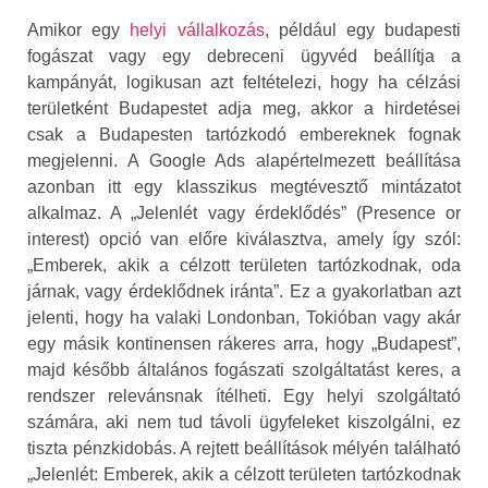
Amikor egy
helyi vállalkozás
, például egy budapesti
fogászat vagy egy debreceni ügyvéd beállítja a
kampányát, logikusan azt feltételezi, hogy ha célzási
területként Budapestet adja meg, akkor a hirdetései
csak a Budapesten tartózkodó embereknek fognak
megjelenni. A Google Ads alapértelmezett beállítása
azonban itt egy klasszikus megtévesztő mintázatot
alkalmaz. A „Jelenlét vagy érdeklődés” (Presence or
interest) opció van előre kiválasztva, amely így szól:
„Emberek, akik a célzott területen tartózkodnak, oda
járnak, vagy érdeklődnek iránta”. Ez a gyakorlatban azt
jelenti, hogy ha valaki Londonban, Tokióban vagy akár
egy másik kontinensen rákeres arra, hogy „Budapest”,
majd később általános fogászati szolgáltatást keres, a
rendszer relevánsnak ítélheti. Egy helyi szolgáltató
számára, aki nem tud távoli ügyfeleket kiszolgálni, ez
tiszta pénzkidobás. A rejtett beállítások mélyén található
„Jelenlét: Emberek, akik a célzott területen tartózkodnak