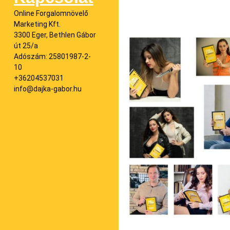
Online Forgalomnövelő
Marketing Kft.
3300 Eger, Bethlen Gábor
út 25/a
Adószám: 25801987-2-
10
+36204537031
info@dajka-gabor.hu