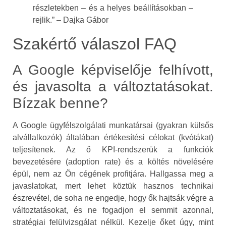
részletekben – és a helyes beállításokban –
rejlik.” – Dajka Gábor
Szakértő válaszol FAQ
A Google képviselője felhívott,
és javasolta a változtatásokat.
Bízzak benne?
A Google ügyfélszolgálati munkatársai (gyakran külsős
alvállalkozók) általában értékesítési célokat (kvótákat)
teljesítenek. Az ő KPI-rendszerük a funkciók
bevezetésére (adoption rate) és a költés növelésére
épül, nem az Ön cégének profitjára. Hallgassa meg a
javaslatokat, mert lehet köztük hasznos technikai
észrevétel, de soha ne engedje, hogy ők hajtsák végre a
változtatásokat, és ne fogadjon el semmit azonnal,
stratégiai felülvizsgálat nélkül. Kezelje őket úgy, mint