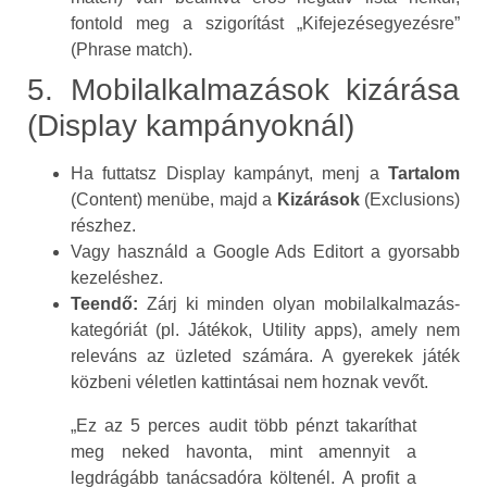
fontold meg a szigorítást „Kifejezésegyezésre”
(Phrase match).
5. Mobilalkalmazások kizárása
(Display kampányoknál)
Ha futtatsz Display kampányt, menj a
Tartalom
(Content) menübe, majd a
Kizárások
(Exclusions)
részhez.
Vagy használd a Google Ads Editort a gyorsabb
kezeléshez.
Teendő:
Zárj ki minden olyan mobilalkalmazás-
kategóriát (pl. Játékok, Utility apps), amely nem
releváns az üzleted számára. A gyerekek játék
közbeni véletlen kattintásai nem hoznak vevőt.
„Ez az 5 perces audit több pénzt takaríthat
meg neked havonta, mint amennyit a
legdrágább tanácsadóra költenél. A profit a