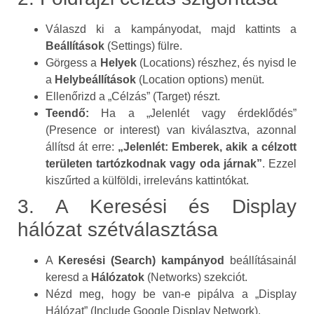
Válaszd ki a kampányodat, majd kattints a
Beállítások
(Settings) fülre.
Görgess a
Helyek
(Locations) részhez, és nyisd le
a
Helybeállítások
(Location options) menüt.
Ellenőrizd a „Célzás” (Target) részt.
Teendő:
Ha a „Jelenlét vagy érdeklődés”
(Presence or interest) van kiválasztva, azonnal
állítsd át erre:
„Jelenlét: Emberek, akik a célzott
területen tartózkodnak vagy oda járnak”
. Ezzel
kiszűrted a külföldi, irreleváns kattintókat.
3. A Keresési és Display
hálózat szétválasztása
A
Keresési (Search) kampányod
beállításainál
keresd a
Hálózatok
(Networks) szekciót.
Nézd meg, hogy be van-e pipálva a „Display
Hálózat” (Include Google Display Network).