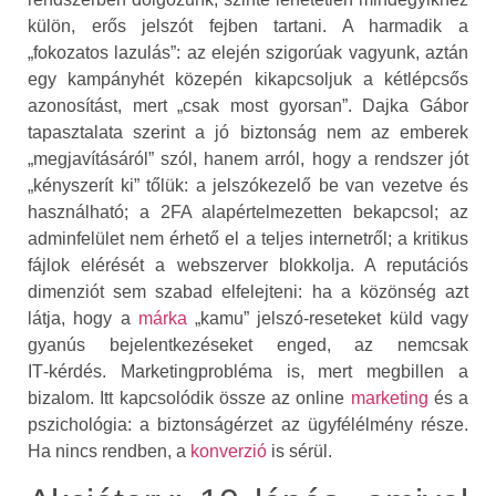
külön, erős jelszót fejben tartani. A harmadik a
„fokozatos lazulás”: az elején szigorúak vagyunk, aztán
egy kampányhét közepén kikapcsoljuk a kétlépcsős
azonosítást, mert „csak most gyorsan”. Dajka Gábor
tapasztalata szerint a jó biztonság nem az emberek
„megjavításáról” szól, hanem arról, hogy a rendszer jót
„kényszerít ki” tőlük: a jelszókezelő be van vezetve és
használható; a 2FA alapértelmezetten bekapcsol; az
adminfelület nem érhető el a teljes internetről; a kritikus
fájlok elérését a webszerver blokkolja. A reputációs
dimenziót sem szabad elfelejteni: ha a közönség azt
látja, hogy a
márka
„kamu” jelszó‑reseteket küld vagy
gyanús bejelentkezéseket enged, az nemcsak
IT‑kérdés. Marketingprobléma is, mert megbillen a
bizalom. Itt kapcsolódik össze az online
marketing
és a
pszichológia: a biztonságérzet az ügyfélélmény része.
Ha nincs rendben, a
konverzió
is sérül.