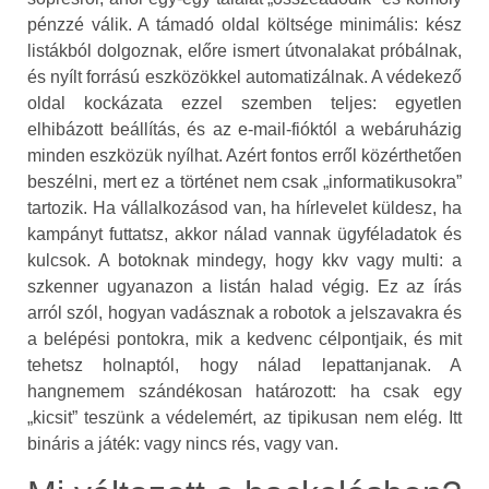
pénzzé válik. A támadó oldal költsége minimális: kész
listákból dolgoznak, előre ismert útvonalakat próbálnak,
és nyílt forrású eszközökkel automatizálnak. A védekező
oldal kockázata ezzel szemben teljes: egyetlen
elhibázott beállítás, és az e‑mail‑fióktól a webáruházig
minden eszközük nyílhat. Azért fontos erről közérthetően
beszélni, mert ez a történet nem csak „informatikusokra”
tartozik. Ha vállalkozásod van, ha hírlevelet küldesz, ha
kampányt futtatsz, akkor nálad vannak ügyféladatok és
kulcsok. A botoknak mindegy, hogy kkv vagy multi: a
szkenner ugyanazon a listán halad végig. Ez az írás
arról szól, hogyan vadásznak a robotok a jelszavakra és
a belépési pontokra, mik a kedvenc célpontjaik, és mit
tehetsz holnaptól, hogy nálad lepattanjanak. A
hangnemem szándékosan határozott: ha csak egy
„kicsit” teszünk a védelemért, az tipikusan nem elég. Itt
bináris a játék: vagy nincs rés, vagy van.