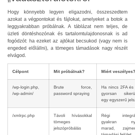
Hogy könnyebb legyen eligazodni, összeszedtem
azokat a végpontokat és fájlokat, amelyeket a botok a
leggyakrabban próbálnak. A táblázat nem teljes, de
üzleti döntéshozónak és tartalomtulajdonosnak is ad
fogódzót: ha ezeket az ajtókat becsukod (vagy nem is
engeded előlállni), a tömeges támadások nagy részét
elvágod.
Célpont
Mit próbálnak?
Miért veszélyes
/wp-login.php,
Brute force,
Ha nincs 2FA és 
/wp-admin/
password spraying
gyorsan sikerü
egy egyszerű jels
/xmlrpc.php
Távoli hívásokkal
Régi integrác
tömeges
gyakran nyi
jelszópróbálás
marad, zajmen
támadási felület