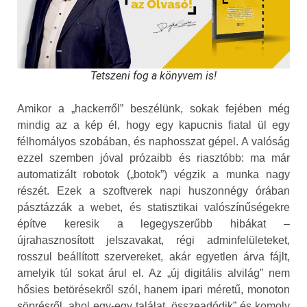
Tetszeni fog a könyvem is!
Amikor a „hackerről” beszélünk, sokak fejében még
mindig az a kép él, hogy egy kapucnis fiatal ül egy
félhomályos szobában, és naphosszat gépel. A valóság
ezzel szemben jóval prózaibb és riasztóbb: ma már
automatizált robotok („botok”) végzik a munka nagy
részét. Ezek a szoftverek napi huszonnégy órában
pásztázzák a webet, és statisztikai valószínűségekre
építve keresik a legegyszerűbb hibákat –
újrahasznosított jelszavakat, régi adminfelületeket,
rosszul beállított szervereket, akár egyetlen árva fájlt,
amelyik túl sokat árul el. Az „új digitális alvilág” nem
hősies betörésekről szól, hanem ipari méretű, monoton
söprésről, ahol egy-egy találat „összeadódik” és komoly