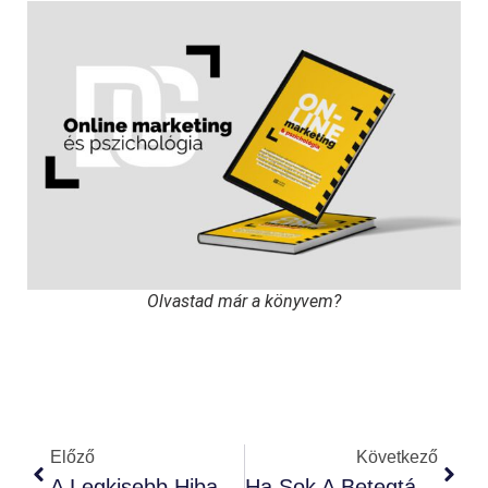
Olvastad már a könyvem?
Előző
Következő
A Legkisebb Hiba Is Milliókba Kerülhet: Hogyan Lopják El Egyetlen Fájlból A Vállalkozás Titkait
Ha Sok A Betegtáppénzes A Vállalkozásodban, Akkor Lehet Nem Jó A Munkahelyi Környezet