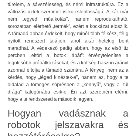
türelem, a sávszélesség, és némi infrastruktúra. Ez a
változás üzleti szemmel is kulcsfontosságú. A kár már
nem „egyedi műalkotás”, hanem reprodukálható,
sorozatban elérhető „termék”, ezért a kockázat eloszlik.
A támadó abban érdekelt, hogy minél több félkész, félig
nyitott rendszert találjon, ahol akár hetekig bent
maradhat. A védekező pedig abban, hogy az első tíz
percben „eltöri a botok lábát”: érvénytelenítse a
legolcsóbb próbálkozásokat, és a költség‑haszon arányt
azonnal eltolja a támadó számára. A lényeg: nem az a
kérdés, hogy „téged kinéztek‑e”, hanem az, hogy a te
oldalad a tömeges söprésben a „könnyű”, vagy a „túl
drága” kategóriába esik‑e. Én azt szeretném elérni,
hogy a te rendszered a második legyen.
Hogyan vadásznak a
robotok jelszavakra és