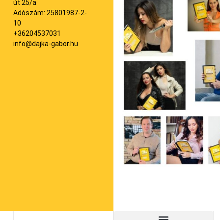
út 25/a
Adószám: 25801987-2-
10
+36204537031
info@dajka-gabor.hu