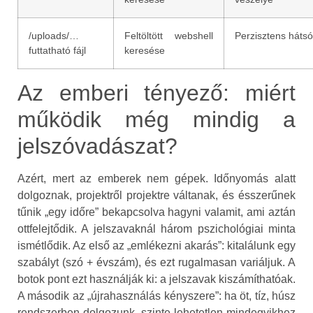
/uploads/…
Feltöltött webshell
Perzisztens hátsó
futtatható fájl
keresése
Az emberi tényező: miért
működik még mindig a
jelszóvadászat?
Azért, mert az emberek nem gépek. Időnyomás alatt
dolgoznak, projektről projektre váltanak, és ésszerűnek
tűnik „egy időre” bekapcsolva hagyni valamit, ami aztán
ottfelejtődik. A jelszavaknál három pszichológiai minta
ismétlődik. Az első az „emlékezni akarás”: kitalálunk egy
szabályt (szó + évszám), és ezt rugalmasan variáljuk. A
botok pont ezt használják ki: a jelszavak kiszámíthatóak.
A második az „újrahasználás kényszere”: ha öt, tíz, húsz
rendszerben dolgozunk, szinte lehetetlen mindegyikhez