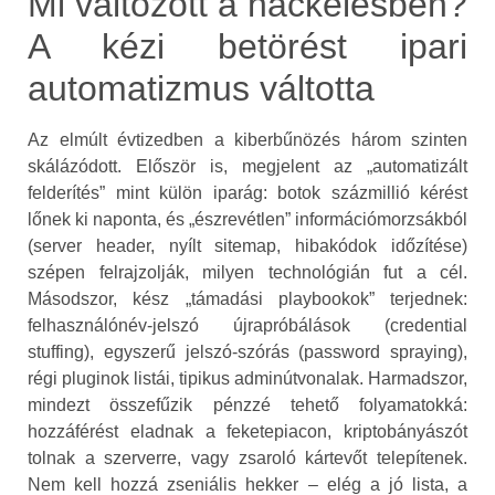
Mi változott a hackelésben?
A kézi betörést ipari
automatizmus váltotta
Az elmúlt évtizedben a kiberbűnözés három szinten
skálázódott. Először is, megjelent az „automatizált
felderítés” mint külön iparág: botok százmillió kérést
lőnek ki naponta, és „észrevétlen” információmorzsákból
(server header, nyílt sitemap, hibakódok időzítése)
szépen felrajzolják, milyen technológián fut a cél.
Másodszor, kész „támadási playbookok” terjednek:
felhasználónév‑jelszó újrapróbálások (credential
stuffing), egyszerű jelszó‑szórás (password spraying),
régi pluginok listái, tipikus adminútvonalak. Harmadszor,
mindezt összefűzik pénzzé tehető folyamatokká:
hozzáférést eladnak a feketepiacon, kriptobányászót
tolnak a szerverre, vagy zsaroló kártevőt telepítenek.
Nem kell hozzá zseniális hekker – elég a jó lista, a