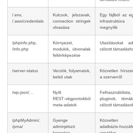
/.env,
Kulcsok, jelszavak,
Egy fájlból az e
/.aws/credentials
connection stringek
infrastruktúra
olvasása
megnyílik
/phpinfo.php,
Környezet,
Utasításokat a
/info.php
modulok, útvonalak
célzott támadásh
feltérképezése
/server-status
Verziók, folyamatok,
Közvetlen hírsze
belső utak
a szerverről
/wp-json/…
Nyílt
Felhasználólista,
REST‑végpontokból
pluginok, témá
meta‑adatok
célzott támadáso
/phpMyAdmin/,
Gyenge
Közvetlen
/pma/
adminjelszó
adatbázis‑hozzáf
keresése
veszélye