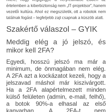
értelemben a kiberbiztonság nem „IT‑projektsor”, hanem
vezetői kultúra. Ahol ez megszületik, ott a robotok nem
találnak fogást – legfeljebb zajt csapnak a küszöb alatt.
Szakértő válaszol – GYIK
Meddig elég a jó jelszó, és
mikor kell 2FA?
Egyedi, hosszú jelszó ma már a
minimum, de önmagában nem elég.
A 2FA azt a kockázatot kezeli, hogy a
jelszavad máshol már kiszivárgott.
Ha a 2FA alapértelmezett minden
külső felületen (admin, e‑mail, felhő),
a botok 90%-a elhasal az első
kanyarban. A 2FA‑t nem