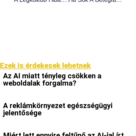
Ezek is érdekesek lehetnek
Az AI miatt tényleg csökken a
weboldalak forgalma?
A reklámkörnyezet egészségügyi
jelentősége
Miért lett ennyire feltűnő az AI-jal írt