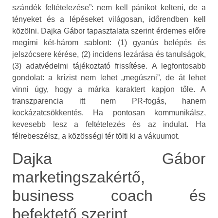
szándék feltételezése”: nem kell pánikot kelteni, de a
tényeket és a lépéseket világosan, időrendben kell
közölni. Dajka Gábor tapasztalata szerint érdemes előre
megírni két‑három sablont: (1) gyanús belépés és
jelszócsere kérése, (2) incidens lezárása és tanulságok,
(3) adatvédelmi tájékoztató frissítése. A legfontosabb
gondolat: a krízist nem lehet „megúszni”, de át lehet
vinni úgy, hogy a márka karaktert kapjon tőle. A
transzparencia itt nem PR‑fogás, hanem
kockázatcsökkentés. Ha pontosan kommunikálsz,
kevesebb lesz a feltételezés és az indulat. Ha
félrebeszélsz, a közösségi tér tölti ki a vákuumot.
Dajka Gábor
marketingszakértő,
business coach és
befektető szerint