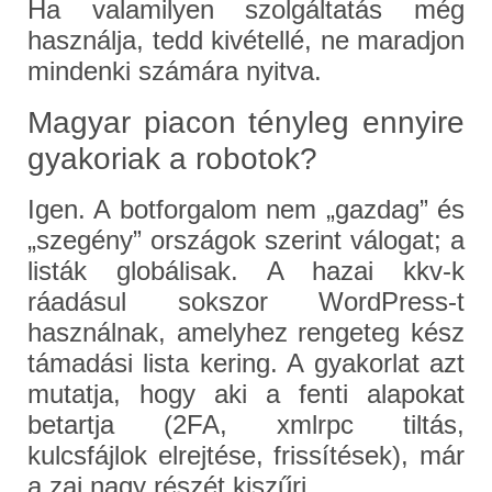
Ha valamilyen szolgáltatás még
használja, tedd kivétellé, ne maradjon
mindenki számára nyitva.
Magyar piacon tényleg ennyire
gyakoriak a robotok?
Igen. A botforgalom nem „gazdag” és
„szegény” országok szerint válogat; a
listák globálisak. A hazai kkv‑k
ráadásul sokszor WordPress‑t
használnak, amelyhez rengeteg kész
támadási lista kering. A gyakorlat azt
mutatja, hogy aki a fenti alapokat
betartja (2FA, xmlrpc tiltás,
kulcsfájlok elrejtése, frissítések), már
a zaj nagy részét kiszűri.