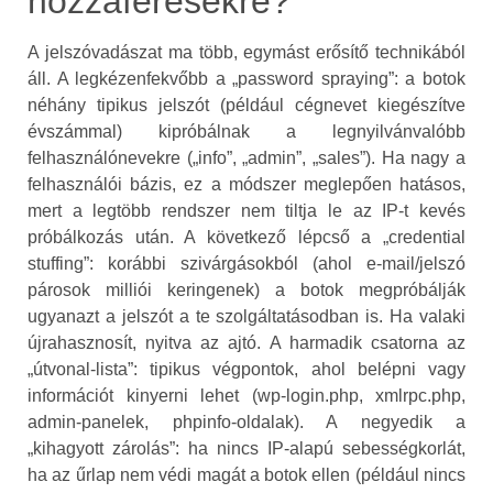
hozzáférésekre?
A jelszóvadászat ma több, egymást erősítő technikából
áll. A legkézenfekvőbb a „password spraying”: a botok
néhány tipikus jelszót (például cégnevet kiegészítve
évszámmal) kipróbálnak a legnyilvánvalóbb
felhasználónevekre („info”, „admin”, „sales”). Ha nagy a
felhasználói bázis, ez a módszer meglepően hatásos,
mert a legtöbb rendszer nem tiltja le az IP‑t kevés
próbálkozás után. A következő lépcső a „credential
stuffing”: korábbi szivárgásokból (ahol e‑mail/jelszó
párosok milliói keringenek) a botok megpróbálják
ugyanazt a jelszót a te szolgáltatásodban is. Ha valaki
újrahasznosít, nyitva az ajtó. A harmadik csatorna az
„útvonal‑lista”: tipikus végpontok, ahol belépni vagy
információt kinyerni lehet (wp-login.php, xmlrpc.php,
admin‑panelek, phpinfo‑oldalak). A negyedik a
„kihagyott zárolás”: ha nincs IP‑alapú sebességkorlát,
ha az űrlap nem védi magát a botok ellen (például nincs