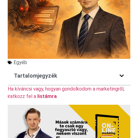
Egyéb
Tartalomjegyzék
Ha kíváncsi vagy, hogyan gondolkodom a marketingről,
iratkozz fel a
listámra
.