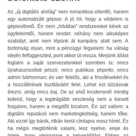
Az „új digitális alvilág” nem romantikus ellenfél, hanem
egy automatizált gépsor. A jó hír, hogy a védelem is
gépiesíthető. Én nem „hibátlan” rendszereket kérek az
ügyfeleimtől, hanem rendet: néhány nem alkuképes
szabályt, amit nem lépünk át kampány alatt sem. A
biztonság olyan, mint a pénzügyi fegyelem: ha válság
idején felfüggeszted, pont akkor üt vissza. Merjünk állást
foglalni a saját szervezetünkkel szemben is:
nincs
újrahasznosított jelszó;
nincs
publikus phpinfo;
nincs
admin bárhonnan; és
van
felelős, aki a frissítésekért és
a hozzáférések tisztításáért felel. Lehet ezt túlzásnak
érezni, amíg nincs baj. De az első incidensnél mindig
kiderül, hogy a legdrágább veszteség nem a kiesett
forgalom, hanem a megdőlt bizalom. Én azt vallom: a
digitális reputáció nem marketingköltség, hanem tőke.
Aki ezzel így bánik, ritkán kerül címlapra rossz hírrel. És
ha mégis megtörténik valami, lesz nyelve, ereje és
hitele, hogy végigvigye a helyreállítást. Ebben az