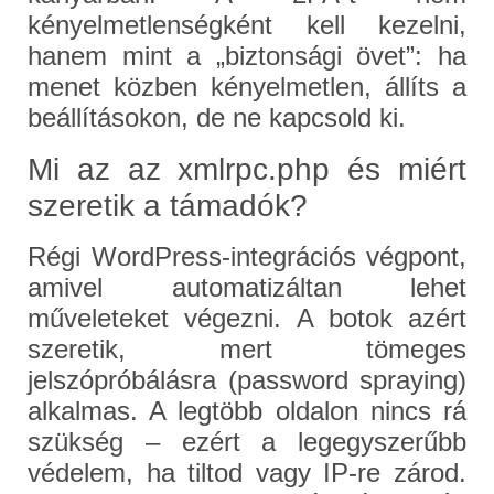
kényelmetlenségként kell kezelni,
hanem mint a „biztonsági övet”: ha
menet közben kényelmetlen, állíts a
beállításokon, de ne kapcsold ki.
Mi az az xmlrpc.php és miért
szeretik a támadók?
Régi WordPress‑integrációs végpont,
amivel automatizáltan lehet
műveleteket végezni. A botok azért
szeretik, mert tömeges
jelszópróbálásra (password spraying)
alkalmas. A legtöbb oldalon nincs rá
szükség – ezért a legegyszerűbb
védelem, ha tiltod vagy IP‑re zárod.