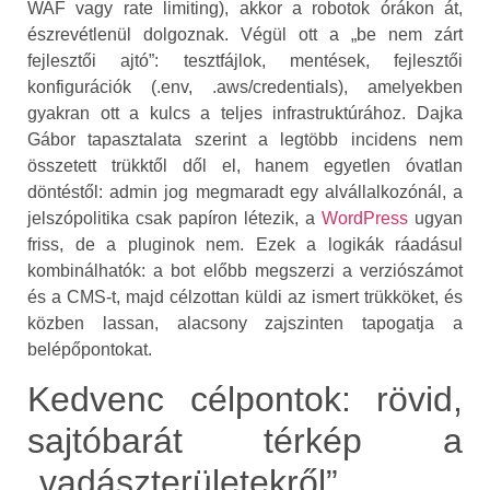
WAF vagy rate limiting), akkor a robotok órákon át,
észrevétlenül dolgoznak. Végül ott a „be nem zárt
fejlesztői ajtó”: tesztfájlok, mentések, fejlesztői
konfigurációk (.env, .aws/credentials), amelyekben
gyakran ott a kulcs a teljes infrastruktúrához. Dajka
Gábor tapasztalata szerint a legtöbb incidens nem
összetett trükktől dől el, hanem egyetlen óvatlan
döntéstől: admin jog megmaradt egy alvállalkozónál, a
jelszópolitika csak papíron létezik, a
WordPress
ugyan
friss, de a pluginok nem. Ezek a logikák ráadásul
kombinálhatók: a bot előbb megszerzi a verziószámot
és a CMS‑t, majd célzottan küldi az ismert trükköket, és
közben lassan, alacsony zajszinten tapogatja a
belépőpontokat.
Kedvenc célpontok: rövid,
sajtóbarát térkép a
„vadászterületekről”