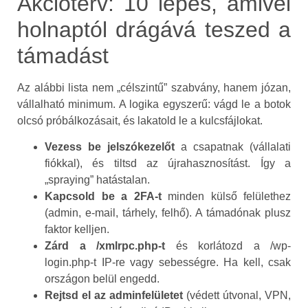
Akcióterv: 10 lépés, amivel
holnaptól drágává teszed a
támadást
Az alábbi lista nem „célszintű” szabvány, hanem józan,
vállalható minimum. A logika egyszerű: vágd le a botok
olcsó próbálkozásait, és lakatold le a kulcsfájlokat.
Vezess be jelszókezelőt
a csapatnak (vállalati
fiókkal), és tiltsd az újrahasznosítást. Így a
„spraying” hatástalan.
Kapcsold be a 2FA‑t
minden külső felülethez
(admin, e‑mail, tárhely, felhő). A támadónak plusz
faktor kelljen.
Zárd a /xmlrpc.php‑t
és korlátozd a /wp-
login.php-t IP‑re vagy sebességre. Ha kell, csak
országon belül engedd.
Rejtsd el az adminfelületet
(védett útvonal, VPN,