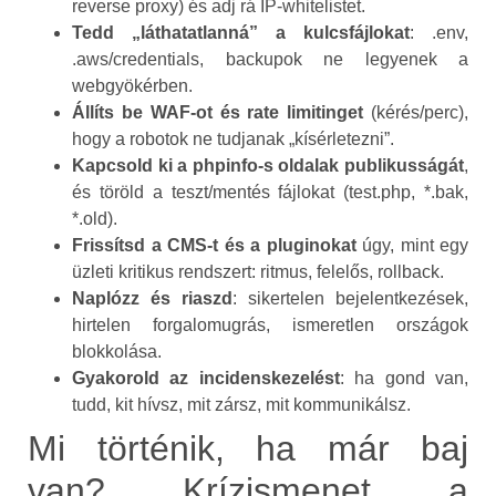
reverse proxy) és adj rá IP‑whitelistet.
Tedd „láthatatlanná” a kulcsfájlokat
: .env,
.aws/credentials, backupok ne legyenek a
webgyökérben.
Állíts be WAF‑ot és rate limitinget
(kérés/perc),
hogy a robotok ne tudjanak „kísérletezni”.
Kapcsold ki a phpinfo‑s oldalak publikusságát
,
és töröld a teszt/mentés fájlokat (test.php, *.bak,
*.old).
Frissítsd a CMS‑t és a pluginokat
úgy, mint egy
üzleti kritikus rendszert: ritmus, felelős, rollback.
Naplózz és riaszd
: sikertelen bejelentkezések,
hirtelen forgalomugrás, ismeretlen országok
blokkolása.
Gyakorold az incidenskezelést
: ha gond van,
tudd, kit hívsz, mit zársz, mit kommunikálsz.
Mi történik, ha már baj
van? Krízismenet a