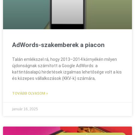
AdWords-szakemberek a piacon
Talán emlékszel rá, hogy 2013–2014 környékén milyen
újdonságnak számított a Google AdWords: a
kattintásalapú hirdetések izgalmas lehetősége volt a kis
és közepes vállalkozások (KKV-k) számára,
TOVÁBB OLVASOM »
január 16, 2025