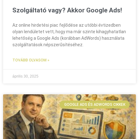
Szolgáltató vagy? Akkor Google Ads!
Az online hirdetési piac fejlődése az utóbbi évtizedben
olyan lendületet vett, hogy ma már szinte kihagyhatatlan
lehetőség a Google Ads (korábban AdWords) használata
szolgáltatások népszerűsítéséhez.
TOVÁBB OLVASOM »
április 30, 2025
GOOGLE ADS ÉS ADWORDS CIKKEK