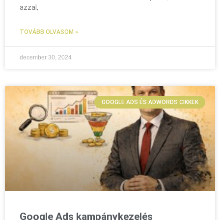
azzal,
TOVÁBB OLVASOM »
december 30, 2024
GOOGLE ADS ÉS ADWORDS CIKKEK
Google Ads kampánykezelés