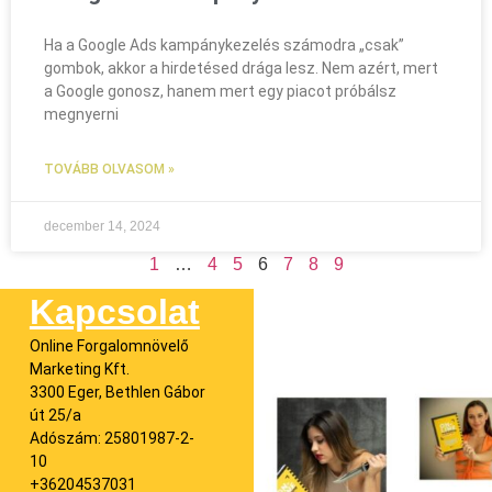
Ha a Google Ads kampánykezelés számodra „csak”
gombok, akkor a hirdetésed drága lesz. Nem azért, mert
a Google gonosz, hanem mert egy piacot próbálsz
megnyerni
TOVÁBB OLVASOM »
december 14, 2024
1
…
4
5
6
7
8
9
Kapcsolat
Online Forgalomnövelő
Marketing Kft.
3300 Eger, Bethlen Gábor
út 25/a
Adószám: 25801987-2-
10
+36204537031