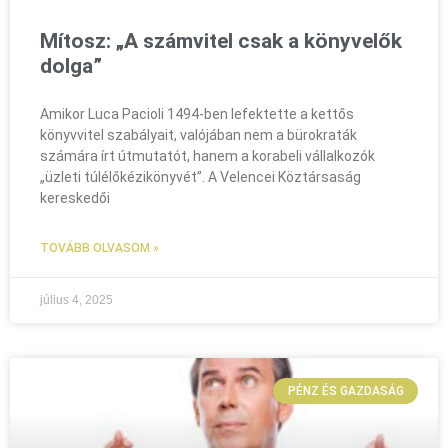
Mítosz: „A számvitel csak a könyvelők
dolga”
Amikor Luca Pacioli 1494‑ben lefektette a kettős
könyvvitel szabályait, valójában nem a bürokraták
számára írt útmutatót, hanem a korabeli vállalkozók
„üzleti túlélő­kézikönyvét”. A Velencei Köztársaság
kereskedői
TOVÁBB OLVASOM »
július 4, 2025
PÉNZ ÉS GAZDASÁG