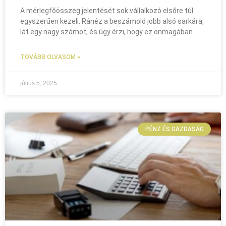
A mérlegfőösszeg jelentését sok vállalkozó elsőre túl
egyszerűen kezeli. Ránéz a beszámoló jobb alsó sarkára,
lát egy nagy számot, és úgy érzi, hogy ez önmagában
TOVÁBB OLVASOM »
július 5, 2025
PÉNZ ÉS GAZDASÁG