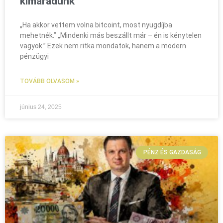
kimaradunk
„Ha akkor vettem volna bitcoint, most nyugdíjba
mehetnék.” „Mindenki más beszállt már – én is kénytelen
vagyok.” Ezek nem ritka mondatok, hanem a modern
pénzügyi
TOVÁBB OLVASOM »
június 24, 2025
PÉNZ ÉS GAZDASÁG