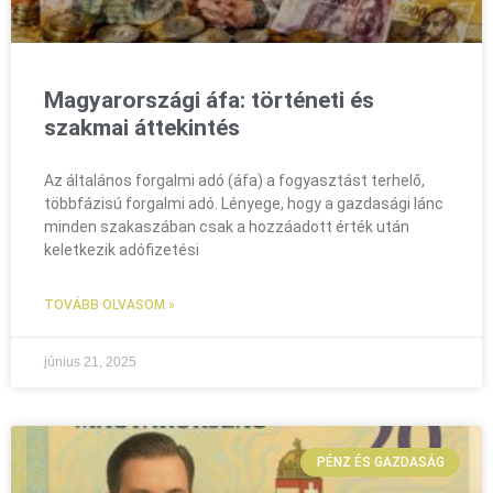
Magyarországi áfa: történeti és
szakmai áttekintés
Az általános forgalmi adó (áfa) a fogyasztást terhelő,
többfázisú forgalmi adó. Lényege, hogy a gazdasági lánc
minden szakaszában csak a hozzáadott érték után
keletkezik adófizetési
TOVÁBB OLVASOM »
június 21, 2025
PÉNZ ÉS GAZDASÁG