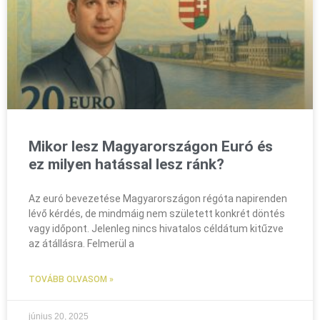
Mikor lesz Magyarországon Euró és
ez milyen hatással lesz ránk?
Az euró bevezetése Magyarországon régóta napirenden
lévő kérdés, de mindmáig nem született konkrét döntés
vagy időpont. Jelenleg nincs hivatalos céldátum kitűzve
az átállásra. Felmerül a
TOVÁBB OLVASOM »
június 20, 2025