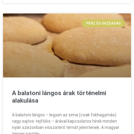
PÉNZ ÉS GAZDASÁG
A balatoni lángos árak történelmi
alakulása
A balatoni lángos – legyen az sima (csak fokhagymás)
vagy sajtos-tejfölös – árával kapcsolatos hírek minden
nyári szezonban visszatérő témát jelentenek. A magyar
tenger partján