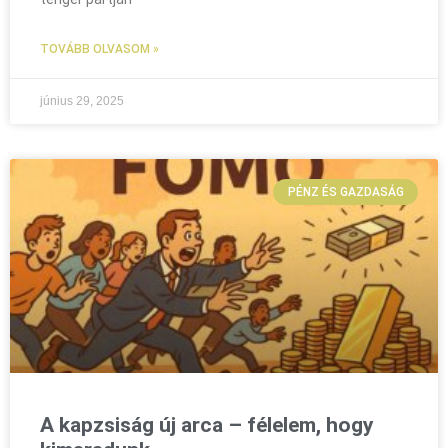
TOVÁBB OLVASOM »
június 29, 2025
PÉNZ ÉS GAZDASÁG
A kapzsiság új arca – félelem, hogy