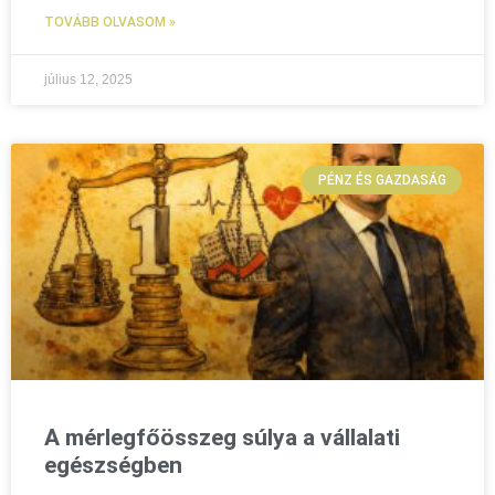
TOVÁBB OLVASOM »
július 12, 2025
PÉNZ ÉS GAZDASÁG
A mérlegfőösszeg súlya a vállalati
egészségben