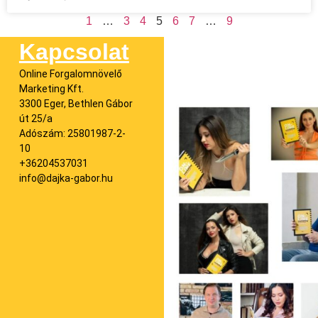
1
…
3
4
5
6
7
…
9
Kapcsolat
Online Forgalomnövelő
Marketing Kft.
3300 Eger, Bethlen Gábor
út 25/a
Adószám: 25801987-2-
10
+36204537031
info@dajka-gabor.hu