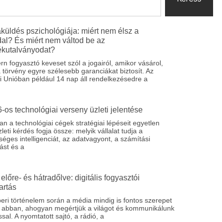
küldés pszichológiája: miért nem élsz a
al? És miért nem váltod be az
ékutalványodat?
n fogyasztó keveset szól a jogairól, amikor vásárol,
 törvény egyre szélesebb garanciákat biztosít. Az
i Unióban például 14 nap áll rendelkezésedre a
-os technológiai verseny üzleti jelentése
n a technológiai cégek stratégiai lépéseit egyetlen
leti kérdés fogja össze: melyik vállalat tudja a
éges intelligenciát, az adatvagyont, a számítási
ást és a
előre- és hátradőlve: digitális fogyasztói
artás
ri történelem során a média mindig is fontos szerepet
tt abban, ahogyan megértjük a világot és kommunikálunk
al. A nyomtatott sajtó, a rádió, a