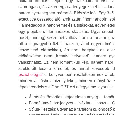
nulláról indulás helyett egy használható első v
szorongása, és az energia a lényegre mehet: a tart
három nyereségben mérhető. Először: idő. Egy 3–5 o
executive összefoglaló, amit aztán finomhangolni so
Ha megadod a hangnemet és a tiltásokat, egyenletes
egy projekten. Harmadszor: skálázás. Ugyanabból a
poszt, landing) készülhet változat, ami a tartalomga
ott a legnagyobb üzleti haszon, ahol egyértelmű 
tesztelhető elemekkel), és ahol beépített az ell
előkészítést; nem „kreatív helyetted”, hanem gy
választhatsz. Ez nem romantikus kép, hanem napi ru
strukturált lesz a kimenet, és annál kevesebb i
pszichológia
” c. könyvemben részletesen írok arró
minden állításhoz bizonyítékot, minden előnyhöz
lépést rendelsz; a ChatGPT ezt a fegyelmet gyorsítja 
Átírás és tömörítés: terjedelmes anyag → tömör,
Formátumváltás: jegyzet → vázlat → poszt → 
Stílus‑illesztés: ugyanaz a tartalom különböző