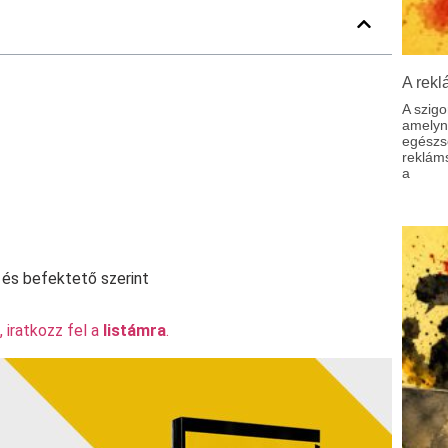
A rekl
A szigo
amelyne
egészs
reklám
a
 és befektető szerint
 iratkozz fel a
listámra
.