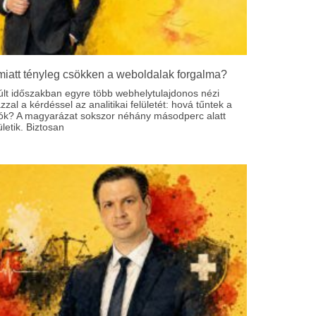
miatt tényleg csökken a weboldalak forgalma?
últ időszakban egyre több webhelytulajdonos nézi
zal a kérdéssel az analitikai felületét: hová tűntek a
tók? A magyarázat sokszor néhány másodperc alatt
etik. Biztosan