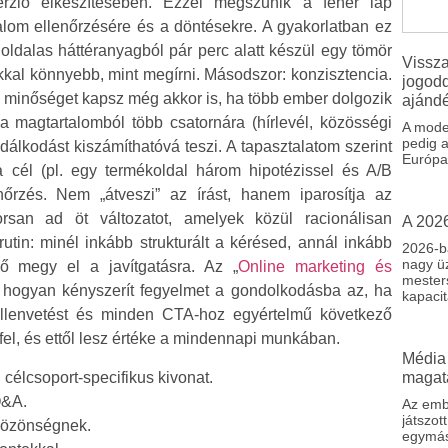
erzió elkészítésében. Ezzel megszűnik a fehér lap
alom ellenőrzésére és a döntésekre. A gyakorlatban ez
ldalas háttéranyagból pár perc alatt készül egy tömör
Vissza
kkal könnyebb, mint megírni. Másodszor: konzisztencia.
jogodd
 minőséget kapsz még akkor is, ha több ember dolgozik
ajánd
 magtartalomból több csatornára (hírlevél, közösségi
A moder
pedig a
zdálkodást kiszámíthatóvá teszi. A tapasztalatom szerint
Európa
a cél (pl. egy termékoldal három hipotézissel és A/B
enőrzés. Nem „átveszi” az írást, hanem iparosítja az
orsan ad öt változatot, amelyek közül racionálisan
A 2026
tin: minél inkább strukturált a kérésed, annál inkább
2026-ba
nagy üz
dő megy el a javítgatásra. Az „
Online marketing és
mesters
l, hogyan kényszerít fegyelmet a gondolkodásba az, ha
kapacit
 ellenvetést és minden CTA‑hoz egyértelmű következő
fel, és ettől lesz értéke a mindennapi munkában.
Média 
magat
 célcsoport‑specifikus kivonat.
Q&A.
Az embe
játszo
 közönségnek.
egymáss