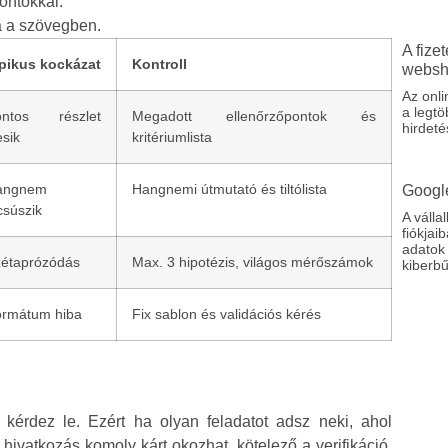
pontokkal.
sa a szövegben.
A fize
pikus kockázat
Kontroll
websho
Az onli
a legtö
ontos részlet
Megadott ellenőrzőpontok és
hirdeté
esik
kritériumlista
angnem
Hangnemi útmutató és tiltólista
Google
csúszik
A váll
fiókjai
adatok 
étaprózódás
Max. 3 hipotézis, világos mérőszámok
kiberbű
rmátum hiba
Fix sablon és validációs kérés
kérdez le. Ezért ha olyan feladatot adsz neki, ahol
 hivatkozás komoly kárt okozhat, kötelező a verifikáció.