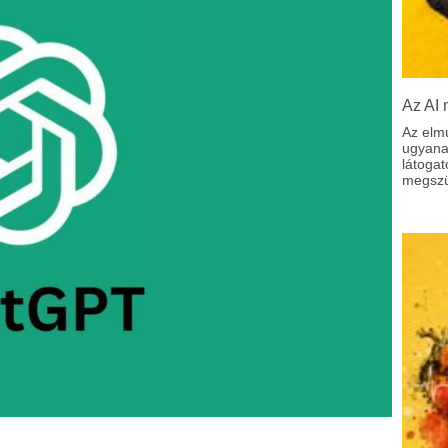
Az AI 
Az elm
ugyanaz
látoga
megszül