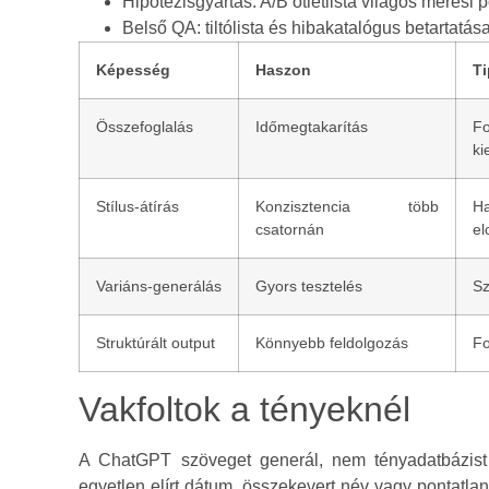
Hipotézisgyártás: A/B ötletlista világos mérési 
Belső QA: tiltólista és hibakatalógus betartatá
Képesség
Haszon
Ti
Összefoglalás
Időmegtakarítás
F
ki
Stílus‑átírás
Konzisztencia több
H
csatornán
el
Variáns‑generálás
Gyors tesztelés
Sz
Struktúrált output
Könnyebb feldolgozás
Fo
Vakfoltok a tényeknél
A ChatGPT szöveget generál, nem tényadatbázist 
egyetlen elírt dátum, összekevert név vagy pontatlan