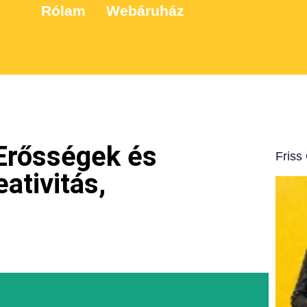
Rólam
Webáruház
Erősségek és
Friss
eativitás,