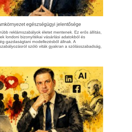
ámkörnyezet egészségügyi jelentősége
rúbb reklámszabályok életet mentenek. Ez erős állítás,
k londoni bizonyítékai vásárlási adatokból és
ég-gazdaságtani modellezésből állnak. A
szabályozásról szóló viták gyakran a szólásszabadság,