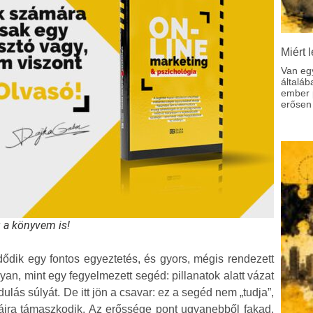
Miért l
Van eg
általáb
ember p
erősen 
g a könyvem is!
dődik egy fontos egyeztetés, és gyors, mégis rendezett
an, mint egy fegyelmezett segéd: pillanatok alatt vázat
ulás súlyát. De itt jön a csavar: ez a segéd nem „tudja”,
táira támaszkodik. Az erőssége pont ugyanebből fakad,