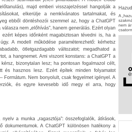
(előtanulás), majd emberi visszajelzéssel hangolják a
Hazud
tásokat, elkerülje a nemkívánatos tartalmakat, és
A „hazu
szakmár
nyeg ebből döntéshozói szemmel az, hogy a ChatGPT
nem ára
 válasza nem „előhívás”, hanem generálás. Ezért olyan
csator
, és ezért képes időnként magabiztosan tévedni is, ha a
 úgy. A modell működése paraméterezhető: kérhetsz
zabadabb, ötletgazdagabb változatot; megadhatod a
portot, a hangnemet. Ami viszont konstans: a ChatGPT a
érsz, bizonytalan lesz; ha pontosan fogalmazol célt,
ett és hasznos lesz. Ezért építek minden folyamatot
t – Formátum. Nem bonyolult, csak fegyelmet igényel. A
erziók, és egyre kevesebb idő megy el arra, hogy
nyelv a munka „ragasztója”: összefoglalók, átírások,
belső dokumentumok. A ChatGPT különösen hatékony a