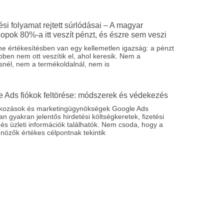
tési folyamat rejtett súrlódásai – A magyar
pok 80%-a itt veszít pénzt, és észre sem veszi
ne értékesítésben van egy kellemetlen igazság: a pénzt
bben nem ott veszítik el, ahol keresik. Nem a
snél, nem a termékoldalnál, nem is
 Ads fiókok feltörése: módszerek és védekezés
alkozások és marketingügynökségek Google Ads
ban gyakran jelentős hirdetési költségkeretek, fizetési
és üzleti információk találhatók. Nem csoda, hogy a
nözők értékes célpontnak tekintik