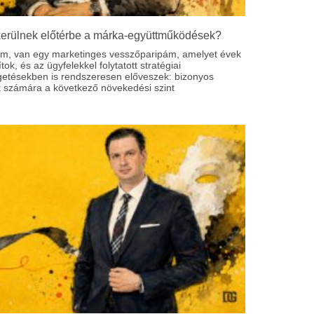
kerülnek előtérbe a márka-együttműködések?
om, van egy marketinges vesszőparipám, amelyet évek
ítok, és az ügyfelekkel folytatott stratégiai
getésekben is rendszeresen előveszek: bizonyos
 számára a következő növekedési szint