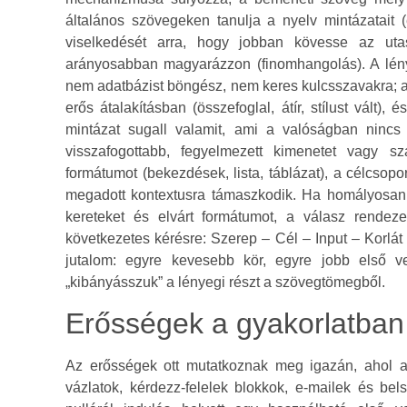
általános szövegeken tanulja a nyelv mintázatait 
viselkedését arra, hogy jobban kövesse az utasí
arányosabban magyarázzon (finomhangolás). A lé
nem adatbázist böngész, nem keres kulcsszavakra; a
erős átalakításban (összefoglal, átír, stílust vált)
mintázat sugall valamit, ami a valóságban nincs
visszafogottabb, fegyelmezett kimenetet vagy s
formátumot (bekezdések, lista, táblázat), a célcso
megadott kontextusra támaszkodik. Ha homályosan k
kereteket és elvárt formátumot, a válasz rendez
következetes kérésre: Szerep – Cél – Input – Korlá
jutalom: egyre kevesebb kör, egyre jobb első v
„kibányásszuk” a lényegi részt a szövegtömegből.
Erősségek a gyakorlatban
Az erősségek ott mutatkoznak meg igazán, ahol a 
vázlatok, kérdezz-felelek blokkok, e‑mailek és 