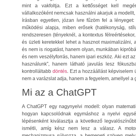
mint a vakfoltja. Ezt a kettősséget kell megé
vállalkozóként nemcsak használni akarjuk a modellt
írásban egyetlen, józan ívre fűzöm fel a lényege
működési alapja, miben erősek (hatékonyság, stíl
rendszeresen (tényeknél, a kontextus félreértésekor, t
és üzleti keretekkel lehet a hasznot maximalizálni,
és nem is riogatást, hanem olyan, munkában kiprób
és nem veszélyforrás, hanem ipari eszköz. Aki ezt az
használunk”, hanem látható javulás lesz fókuszb
kontrolláltabb
döntés
. Ezt a hozzáállást képviselem 
nem a varázslat adja, hanem a fegyelem, amellyel a 
Mi az a ChatGPT
A ChatGPT egy nagynyelvi modell: olyan matematik
hogyan kapcsolódnak egymáshoz a nyelvi egység
lépésenként kiválasztja a következő legvalószínűbb
ismétli, amíg kész nem lesz a válasz. A motorj
mechanizmusa súlyozza, a bemeneti szöveg mely r