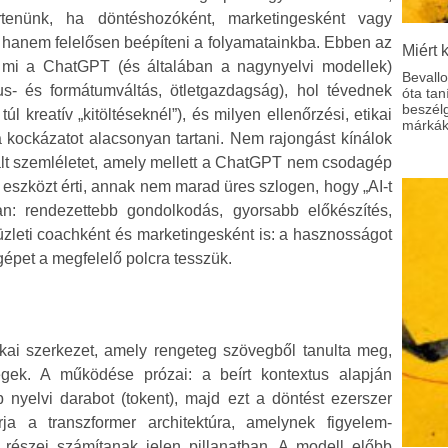
rtenünk, ha döntéshozóként, marketingesként vagy
, hanem felelősen beépíteni a folyamatainkba. Ebben az
Miért 
t: mi a ChatGPT (és általában a nagynyelvi modellek)
Bevall
us- és formátumváltás, ötletgazdagság), hol tévednek
óta tan
beszél
úl kreatív „kitöltéseknél”), és milyen ellenőrzési, etikai
márkák
 a kockázatot alacsonyan tartani. Nem rajongást kínálok
ált szemléletet, amely mellett a ChatGPT nem csodagép
 eszközt érti, annak nem marad üres szlogen, hogy „AI‑t
an: rendezettebb gondolkodás, gyorsabb előkészítés,
üzleti coachként és marketingesként is: a hasznosságot
gépet a megfelelő polcra tesszük.
ai szerkezet, amely rengeteg szövegből tanulta meg,
ek. A működése prózai: a beírt kontextus alapján
 nyelvi darabot (tokent), majd ezt a döntést ezerszer
a a transzformer architektúra, amelynek figyelem-
észei számítanak jelen pillanatban. A modell előbb