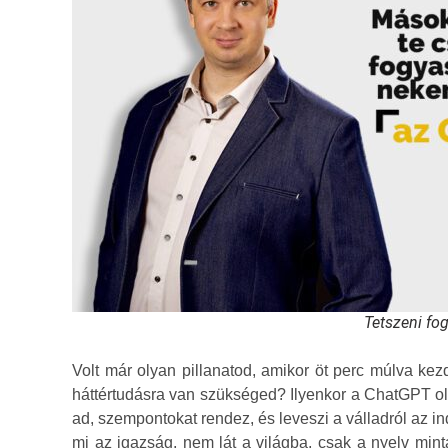
Tetszeni fo
Volt már olyan pillanatod, amikor öt perc múlva kez
háttértudásra van szükséged? Ilyenkor a ChatGPT oly
ad, szempontokat rendez, és leveszi a válladról az ind
mi az igazság, nem lát a világba, csak a nyelv min