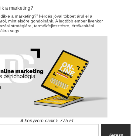
ik a marketing?
dik-e a marketing?” kérdés jóval többet árul el a
ól, mint elsőre gondolnánk. A legtöbb ember ilyenkor
zási stratégiára, termékfejlesztésre, értékesítési
nákra vagy
A könyvem csak 5.775 Ft
Keress