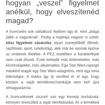
hogyan „veszel” figyelmet
anélkül, hogy elveszítenéd
magad?
A licencelés sok vállalkozó fejében úgy él, mint „drága
játék a nagyoknak”. Pedig a logikája nagyon is üzleti:
kész figyelmet vásárolsz
olyan szereplőktől (filmek,
rajzfilmek, sport, celebvilág), akik már be vannak épülve
az emberek életébe. A PEZ esetében a karakterfejek
nem csak díszek. Ezek belépők más történetekbe, más
közönségekbe, más alkalmakba. Egy Star Wars-rajongó
másként reagál egy Star Wars-adagolóra, mint egy sima
édességre. A márka így új vevőket ér el úgy, hogy
közben a saját termékmechanikáját nem kell újra
elmagyaráznia.
A licencelésnek viszont van egy komoly kockázata:
könnyen elveszíted a saját identitásodat, és a terméked