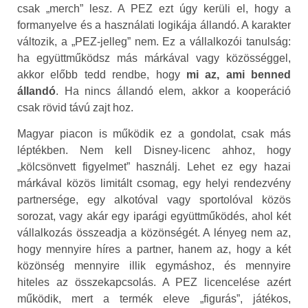
csak „merch” lesz. A PEZ ezt úgy kerüli el, hogy a
formanyelve és a használati logikája állandó. A karakter
változik, a „PEZ-jelleg” nem. Ez a vállalkozói tanulság:
ha együttműködsz más márkával vagy közösséggel,
akkor előbb tedd rendbe, hogy
mi az, ami benned
állandó
. Ha nincs állandó elem, akkor a kooperáció
csak rövid távú zajt hoz.
Magyar piacon is működik ez a gondolat, csak más
léptékben. Nem kell Disney-licenc ahhoz, hogy
„kölcsönvett figyelmet” használj. Lehet ez egy hazai
márkával közös limitált csomag, egy helyi rendezvény
partnersége, egy alkotóval vagy sportolóval közös
sorozat, vagy akár egy iparági együttműködés, ahol két
vállalkozás összeadja a közönségét. A lényeg nem az,
hogy mennyire híres a partner, hanem az, hogy a két
közönség mennyire illik egymáshoz, és mennyire
hiteles az összekapcsolás. A PEZ licencelése azért
működik, mert a termék eleve „figurás”, játékos,