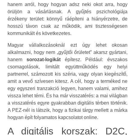
hanem arról, hogy hogyan adsz neki okot arra, hogy
örüljön a vásárlásnak. A gyűjtés pszichológiája
érzékeny terület: könnyű ráépíteni a hiányérzetre, de
hosszú távon csak az működik, ami tisztességesen
kommunikált és következetes.
Magyar vállalkozásoknál ezt úgy lehet okosan
alkalmazni, hogy nem „gyűjtői őrületet” akarsz gyártani,
hanem
sorozat-logikát
építesz. Például: évszakos
csomagolások, limitált együttműködés egy helyi
partnerrel, számozott kis széria, vagy olyan kiegészítő,
amit a vevő szívesen kitesz. A cél, hogy a terméked ne
egy egyszeri tranzakció legyen, hanem valami, amihez
vissza lehet térni. És ha már visszatérés: a mai világban
a visszatérés egyre gyakrabban digitális térben történik.
A PEZ-nél is látszik, hogy a fizikai tárgy mellett a márka
hogyan épít folyamatos kapcsolatot online.
A digitális korszak: D2C,