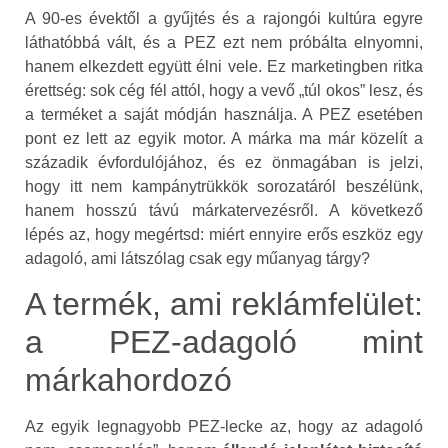
A 90-es évektől a gyűjtés és a rajongói kultúra egyre
láthatóbbá vált, és a PEZ ezt nem próbálta elnyomni,
hanem elkezdett együtt élni vele. Ez marketingben ritka
érettség: sok cég fél attól, hogy a vevő „túl okos” lesz, és
a terméket a saját módján használja. A PEZ esetében
pont ez lett az egyik motor. A márka ma már közelít a
századik évfordulójához, és ez önmagában is jelzi,
hogy itt nem kampánytrükkök sorozatáról beszélünk,
hanem hosszú távú márkatervezésről. A következő
lépés az, hogy megértsd: miért ennyire erős eszköz egy
adagoló, ami látszólag csak egy műanyag tárgy?
A termék, ami reklámfelület:
a PEZ-adagoló mint
márkahordozó
Az egyik legnagyobb PEZ-lecke az, hogy az adagoló