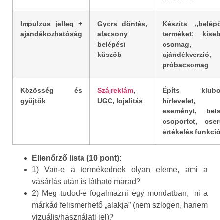
Impulzus jelleg +
Gyors döntés,
Készíts „belép
ajándékozhatóság
alacsony
terméket: kise
belépési
csomag,
küszöb
ajándékverzió,
próbacsomag
Közösség és
Szájreklám
,
Építs klubo
gyűjtők
UGC, lojalitás
hírlevelet,
eseményt, bel
csoportot, cser
értékelés funkció
Ellenőrző lista (10 pont):
1) Van-e a termékednek olyan eleme, ami a
vásárlás után is látható marad?
2) Meg tudod-e fogalmazni egy mondatban, mi a
márkád felismerhető „alakja” (nem szlogen, hanem
vizuális/használati jel)?