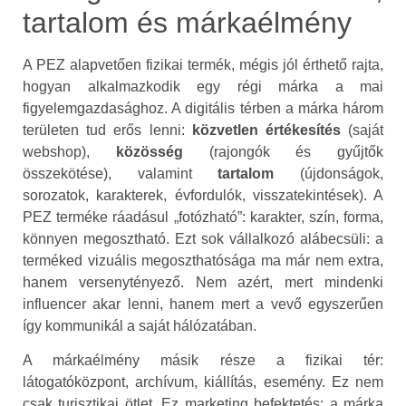
tartalom és márkaélmény
A PEZ alapvetően fizikai termék, mégis jól érthető rajta,
hogyan alkalmazkodik egy régi márka a mai
figyelemgazdasághoz. A digitális térben a márka három
területen tud erős lenni:
közvetlen értékesítés
(saját
webshop),
közösség
(rajongók és gyűjtők
összekötése), valamint
tartalom
(újdonságok,
sorozatok, karakterek, évfordulók, visszatekintések). A
PEZ terméke ráadásul „fotózható”: karakter, szín, forma,
könnyen megosztható. Ezt sok vállalkozó alábecsüli: a
terméked vizuális megoszthatósága ma már nem extra,
hanem versenytényező. Nem azért, mert mindenki
influencer akar lenni, hanem mert a vevő egyszerűen
így kommunikál a saját hálózatában.
A márkaélmény másik része a fizikai tér:
látogatóközpont, archívum, kiállítás, esemény. Ez nem
csak turisztikai ötlet. Ez marketing befektetés: a márka