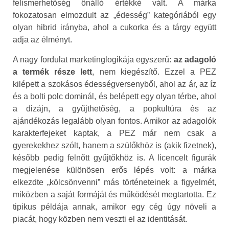
felismerhetőség önálló értékké vált. A márka
fokozatosan elmozdult az „édesség” kategóriából egy
olyan hibrid irányba, ahol a cukorka és a tárgy együtt
adja az élményt.
A nagy fordulat marketinglogikája egyszerű:
az adagoló
a termék része lett
, nem kiegészítő. Ezzel a PEZ
kilépett a szokásos édességversenyből, ahol az ár, az íz
és a bolti polc dominál, és belépett egy olyan térbe, ahol
a dizájn, a gyűjthetőség, a popkultúra és az
ajándékozás legalább olyan fontos. Amikor az adagolók
karakterfejeket kaptak, a PEZ már nem csak a
gyerekekhez szólt, hanem a szülőkhöz is (akik fizetnek),
később pedig felnőtt gyűjtőkhöz is. A licencelt figurák
megjelenése különösen erős lépés volt: a márka
elkezdte „kölcsönvenni” más történeteinek a figyelmét,
miközben a saját formáját és működését megtartotta. Ez
tipikus példája annak, amikor egy cég úgy növeli a
piacát, hogy közben nem veszti el az identitását.