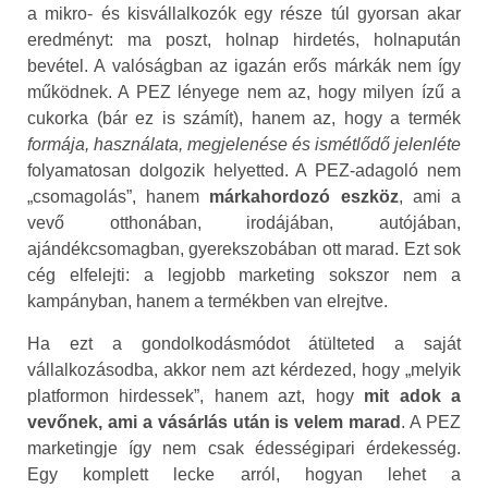
a mikro- és kisvállalkozók egy része túl gyorsan akar
eredményt: ma poszt, holnap hirdetés, holnapután
bevétel. A valóságban az igazán erős márkák nem így
működnek. A PEZ lényege nem az, hogy milyen ízű a
cukorka (bár ez is számít), hanem az, hogy a termék
formája, használata, megjelenése és ismétlődő jelenléte
folyamatosan dolgozik helyetted. A PEZ-adagoló nem
„csomagolás”, hanem
márkahordozó eszköz
, ami a
vevő otthonában, irodájában, autójában,
ajándékcsomagban, gyerekszobában ott marad. Ezt sok
cég elfelejti: a legjobb marketing sokszor nem a
kampányban, hanem a termékben van elrejtve.
Ha ezt a gondolkodásmódot átülteted a saját
vállalkozásodba, akkor nem azt kérdezed, hogy „melyik
platformon hirdessek”, hanem azt, hogy
mit adok a
vevőnek, ami a vásárlás után is velem marad
. A PEZ
marketingje így nem csak édességipari érdekesség.
Egy komplett lecke arról, hogyan lehet a