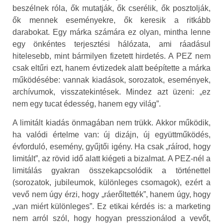
beszélnek róla, ők mutatják, ők cserélik, ők posztolják,
ők mennek eseményekre, ők keresik a ritkább
darabokat. Egy márka számára ez olyan, mintha lenne
egy önkéntes terjesztési hálózata, ami ráadásul
hitelesebb, mint bármilyen fizetett hirdetés. A PEZ nem
csak eltűri ezt, hanem évtizedek alatt beépítette a márka
működésébe: vannak kiadások, sorozatok, események,
archívumok, visszatekintések. Mindez azt üzeni: „ez
nem egy tucat édesség, hanem egy világ”.
A limitált kiadás önmagában nem trükk. Akkor működik,
ha valódi értelme van: új dizájn, új együttműködés,
évforduló, esemény, gyűjtői igény. Ha csak „ráírod, hogy
limitált”, az rövid idő alatt kiégeti a bizalmat. A PEZ-nél a
limitálás gyakran összekapcsolódik a történettel
(sorozatok, jubileumok, különleges csomagok), ezért a
vevő nem úgy érzi, hogy „ráerőltették”, hanem úgy, hogy
„van miért különleges”. Ez etikai kérdés is: a marketing
nem arról szól, hogy hogyan presszionálod a vevőt,