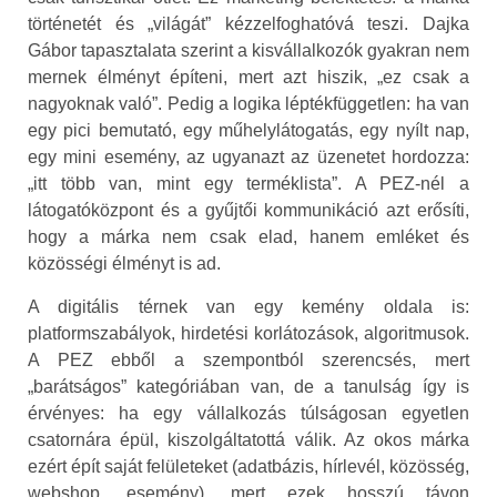
történetét és „világát” kézzelfoghatóvá teszi. Dajka
Gábor tapasztalata szerint a kisvállalkozók gyakran nem
mernek élményt építeni, mert azt hiszik, „ez csak a
nagyoknak való”. Pedig a logika léptékfüggetlen: ha van
egy pici bemutató, egy műhelylátogatás, egy nyílt nap,
egy mini esemény, az ugyanazt az üzenetet hordozza:
„itt több van, mint egy terméklista”. A PEZ-nél a
látogatóközpont és a gyűjtői kommunikáció azt erősíti,
hogy a márka nem csak elad, hanem emléket és
közösségi élményt is ad.
A digitális térnek van egy kemény oldala is:
platformszabályok, hirdetési korlátozások, algoritmusok.
A PEZ ebből a szempontból szerencsés, mert
„barátságos” kategóriában van, de a tanulság így is
érvényes: ha egy vállalkozás túlságosan egyetlen
csatornára épül, kiszolgáltatottá válik. Az okos márka
ezért épít saját felületeket (adatbázis, hírlevél, közösség,
webshop, esemény), mert ezek hosszú távon