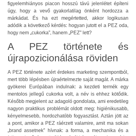
figyelemhiányos piacon hosszú távú jelenlétet építeni
úgy, hogy a vevő gyakorlatilag önként hordozza a
márkádat. És ha ezt megértetted, akkor logikusan
adódik a következő kérdés: hogyan jutott el a PEZ oda,
hogy nem „cukorka”, hanem „PEZ” lett?
A PEZ története és
újrapozicionálása röviden
A PEZ története azért érdekes marketing szempontból,
mert több lépésben újraértelmezte saját magát. A márka
gyökerei Európában indulnak: a kezdeti termék egy
mentolos jellegű cukorka volt, a név is ehhez kötődik.
Később megjelent az adagoló gondolata, ami eredetileg
nagyon praktikus problémát oldott meg: higiénikusabb,
kényelmesebb, hordozhatóbb fogyasztást. Aztán jött az
a pont, amikor a PEZ ráérzett valamire, amit ma sokan
„brand assetnek” hívnak: a forma, a mechanika és a