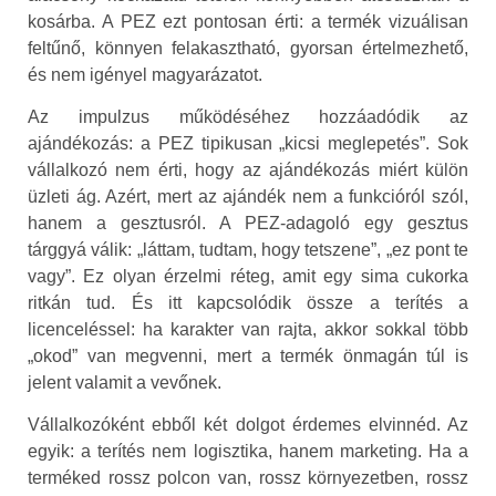
kosárba. A PEZ ezt pontosan érti: a termék vizuálisan
feltűnő, könnyen felakasztható, gyorsan értelmezhető,
és nem igényel magyarázatot.
Az impulzus működéséhez hozzáadódik az
ajándékozás: a PEZ tipikusan „kicsi meglepetés”. Sok
vállalkozó nem érti, hogy az ajándékozás miért külön
üzleti ág. Azért, mert az ajándék nem a funkcióról szól,
hanem a gesztusról. A PEZ-adagoló egy gesztus
tárggyá válik: „láttam, tudtam, hogy tetszene”, „ez pont te
vagy”. Ez olyan érzelmi réteg, amit egy sima cukorka
ritkán tud. És itt kapcsolódik össze a terítés a
licenceléssel: ha karakter van rajta, akkor sokkal több
„okod” van megvenni, mert a termék önmagán túl is
jelent valamit a vevőnek.
Vállalkozóként ebből két dolgot érdemes elvinnéd. Az
egyik: a terítés nem logisztika, hanem marketing. Ha a
terméked rossz polcon van, rossz környezetben, rossz