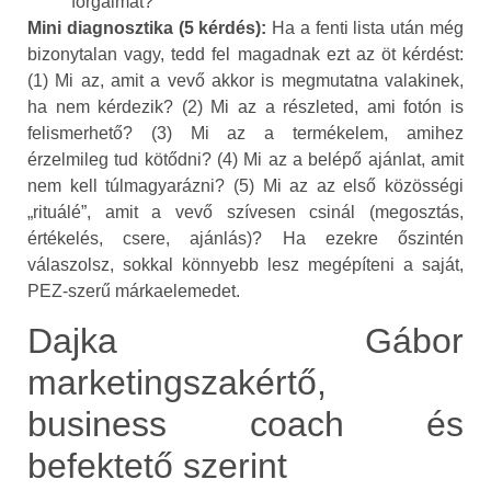
forgalmat?
Mini diagnosztika (5 kérdés):
Ha a fenti lista után még
bizonytalan vagy, tedd fel magadnak ezt az öt kérdést:
(1) Mi az, amit a vevő akkor is megmutatna valakinek,
ha nem kérdezik? (2) Mi az a részleted, ami fotón is
felismerhető? (3) Mi az a termékelem, amihez
érzelmileg tud kötődni? (4) Mi az a belépő ajánlat, amit
nem kell túlmagyarázni? (5) Mi az az első közösségi
„rituálé”, amit a vevő szívesen csinál (megosztás,
értékelés, csere, ajánlás)? Ha ezekre őszintén
válaszolsz, sokkal könnyebb lesz megépíteni a saját,
PEZ-szerű márkaelemedet.
Dajka Gábor
marketingszakértő,
business coach és
befektető szerint