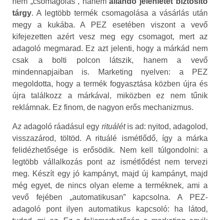
nem „csomagolás”, hanem
állandó jelenlétet biztosító
tárgy
. A legtöbb termék csomagolása a vásárlás után
megy a kukába. A PEZ esetében viszont a vevő
kifejezetten azért vesz meg egy csomagot, mert az
adagoló megmarad. Ez azt jelenti, hogy a márkád nem
csak a bolti polcon látszik, hanem a vevő
mindennapjaiban is. Marketing nyelven: a PEZ
megoldotta, hogy a termék fogyasztása közben újra és
újra találkozz a márkával, miközben ez nem tűnik
reklámnak. Ez finom, de nagyon erős mechanizmus.
Az adagoló ráadásul egy
rituálét
is ad: nyitod, adagolod,
visszazárod, töltöd. A rituálé ismétlődő, így a márka
felidézhetősége is erősödik. Nem kell túlgondolni: a
legtöbb vállalkozás pont az ismétlődést nem tervezi
meg. Készít egy jó kampányt, majd új kampányt, majd
még egyet, de nincs olyan eleme a terméknek, ami a
vevő fejében „automatikusan” kapcsolna. A PEZ-
adagoló pont ilyen automatikus kapcsoló: ha látod,