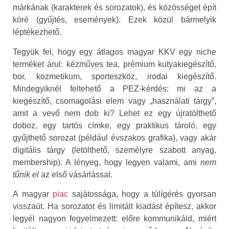
márkának (karakterek és sorozatok), és közösséget épít
köré (gyűjtés, események). Ezek közül bármelyik
léptékezhető.
Tegyük fel, hogy egy átlagos magyar KKV egy niche
terméket árul: kézműves tea, prémium kutyakiegészítő,
bor, kozmetikum, sporteszköz, irodai kiegészítő.
Mindegyiknél feltehető a PEZ-kérdés: mi az a
kiegészítő, csomagolási elem vagy „használati tárgy”,
amit a vevő nem dob ki? Lehet ez egy újratölthető
doboz, egy tartós címke, egy praktikus tároló, egy
gyűjthető sorozat (például évszakos grafika), vagy akár
digitális tárgy (letölthető, személyre szabott anyag,
membership). A lényeg, hogy legyen valami, ami
nem
tűnik el
az első vásárlással.
A magyar
piac
sajátossága, hogy a túlígérés gyorsan
visszaüt. Ha sorozatot és limitált kiadást építesz, akkor
legyél nagyon fegyelmezett: előre kommunikáld, miért