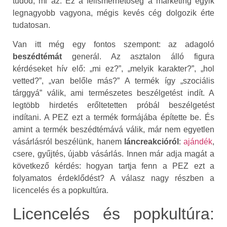
tudod, mi az. Ez a felismerhetőség a marketing egyik
legnagyobb vagyona, mégis kevés cég dolgozik érte
tudatosan.
Van itt még egy fontos szempont: az adagoló
beszédtémát
generál. Az asztalon álló figura
kérdéseket hív elő: „mi ez?”, „melyik karakter?”, „hol
vetted?”, „van belőle más?” A termék így „szociális
tárggyá” válik, ami természetes beszélgetést indít. A
legtöbb hirdetés erőltetetten próbál beszélgetést
indítani. A PEZ ezt a termék formájába építette be. És
amint a termék beszédtémává válik, már nem egyetlen
vásárlásról beszélünk, hanem
láncreakcióról
:
ajándék
,
csere, gyűjtés, újabb vásárlás. Innen már adja magát a
következő kérdés: hogyan tartja fenn a PEZ ezt a
folyamatos érdeklődést? A válasz nagy részben a
licencelés és a popkultúra.
Licencelés és popkultúra: