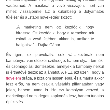
vadásznod. A másiknál a vevő visszajön, mert van
mihez visszajönnie. Ez a különbség a „folyamatos
túlélés” és a „stabil növekedés” között.
„A marketing nem ott kezdődik, hogy
hirdetsz. Ott kezdődik, hogy a terméked mit
csinál a vevő fejében akkor is, amikor te
hallgatsz.” – Dajka Gábor
És igen, ez provokatív: sok vállalkozónak nem
kampányra van először szüksége, hanem olyan termék-
és csomagolási döntésekre, amelyek a kampány nélkül
is érthetővé teszik az ajánlatot. A PEZ azt üzeni, hogy a
figyelem
drága, a bizalom lassan épül, és a márka akkor
lesz erős, ha nem csak a vásárlás pillanatában vagy
jelen, hanem utána is. Ha ezt komolyan veszed, a
marketinged nem ideges kapkodás lesz, hanem tudatos
építkezés.