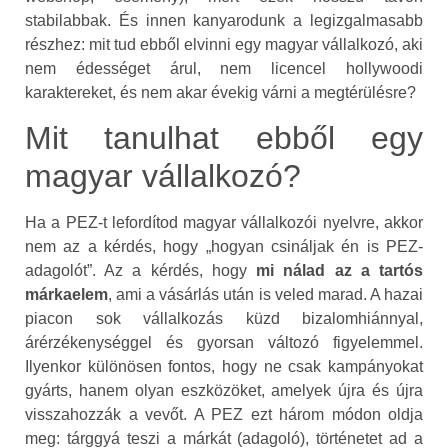
stabilabbak. És innen kanyarodunk a legizgalmasabb
részhez: mit tud ebből elvinni egy magyar vállalkozó, aki
nem édességet árul, nem licencel hollywoodi
karaktereket, és nem akar évekig várni a megtérülésre?
Mit tanulhat ebből egy
magyar vállalkozó?
Ha a PEZ-t lefordítod magyar vállalkozói nyelvre, akkor
nem az a kérdés, hogy „hogyan csináljak én is PEZ-
adagolót”. Az a kérdés, hogy
mi nálad az a tartós
márkaelem
, ami a vásárlás után is veled marad. A hazai
piacon sok vállalkozás küzd bizalomhiánnyal,
árérzékenységgel és gyorsan változó figyelemmel.
Ilyenkor különösen fontos, hogy ne csak kampányokat
gyárts, hanem olyan eszközöket, amelyek újra és újra
visszahozzák a vevőt. A PEZ ezt három módon oldja
meg: tárggyá teszi a márkát (adagoló), történetet ad a