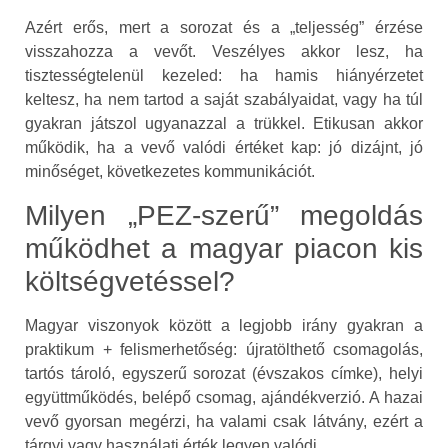
Azért erős, mert a sorozat és a „teljesség” érzése
visszahozza a vevőt. Veszélyes akkor lesz, ha
tisztességtelenül kezeled: ha hamis hiányérzetet
keltesz, ha nem tartod a saját szabályaidat, vagy ha túl
gyakran játszol ugyanazzal a trükkel. Etikusan akkor
működik, ha a vevő valódi értéket kap: jó dizájnt, jó
minőséget, következetes kommunikációt.
Milyen „PEZ-szerű” megoldás
működhet a magyar piacon kis
költségvetéssel?
Magyar viszonyok között a legjobb irány gyakran a
praktikum + felismerhetőség: újratölthető csomagolás,
tartós tároló, egyszerű sorozat (évszakos címke), helyi
együttműködés, belépő csomag, ajándékverzió. A hazai
vevő gyorsan megérzi, ha valami csak látvány, ezért a
tárgyi vagy használati érték legyen valódi.