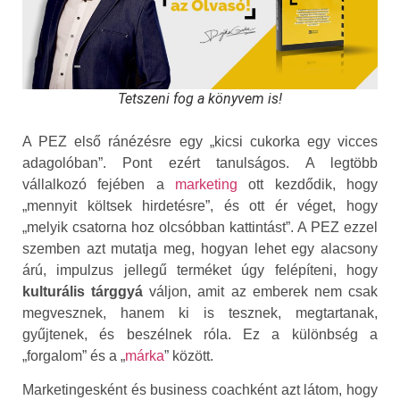
Tetszeni fog a könyvem is!
A PEZ első ránézésre egy „kicsi cukorka egy vicces
adagolóban”. Pont ezért tanulságos. A legtöbb
vállalkozó fejében a
marketing
ott kezdődik, hogy
„mennyit költsek hirdetésre”, és ott ér véget, hogy
„melyik csatorna hoz olcsóbban kattintást”. A PEZ ezzel
szemben azt mutatja meg, hogyan lehet egy alacsony
árú, impulzus jellegű terméket úgy felépíteni, hogy
kulturális tárggyá
váljon, amit az emberek nem csak
megvesznek, hanem ki is tesznek, megtartanak,
gyűjtenek, és beszélnek róla. Ez a különbség a
„forgalom” és a „
márka
” között.
Marketingesként és business coachként azt látom, hogy