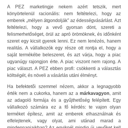
A PEZ marketingje nekem azért tetszik, mert
könyörtelenül racionális: nem feltételezi, hogy az
emberek „mélyen átgondolják” az édességvásárlást. Azt
feltételezi, hogy a vevő gyorsan dönt, szereti a
felismerhetőséget, örül az apró örömöknek, és időnként
szeret egy kicsit gyerek lenni. Ez nem lenézés, hanem
realitás. A vállalkozók egy része ott rontja el, hogy a
saját termékébe beleszeret, és azt várja, hogy a piac
ugyanúgy rajongjon érte. A piac viszont nem rajong. A
piac választ. A PEZ ebben profi: csökkenti a választás
költségét, és növeli a vásárlás utáni élményt.
Ha befektetői szemmel nézem, akkor a legnagyobb
érték nem a cukorka, hanem az a
márkavagyon
, amit
az adagoló formája és a gyűjthetőség felépített. Egy
vállalkozó számára ez a fő kérdés: te vajon olyan
terméket építesz, amit az emberek elhasználnak és
elfelejtenek, vagy olyat, ami utánad marad a
mindennapjaikban? Az egyiknél mindig új vevőket kell