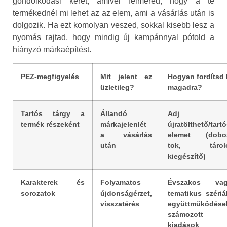
gondolkodási keret, amivel felméred, hogy a te
termékednél mi lehet az az elem, ami a vásárlás után is
dolgozik. Ha ezt komolyan veszed, sokkal kisebb lesz a
nyomás rajtad, hogy mindig új kampánnyal pótold a
hiányzó márkaépítést.
PEZ-megfigyelés
Mit jelent ez
Hogyan fordítsd 
üzletileg?
magadra?
Tartós tárgy a
Állandó
Adj
termék részeként
márkajelenlét
újratölthető/tart
a vásárlás
elemet (dobo
után
tok, tároló
kiegészítő)
Karakterek és
Folyamatos
Évszakos va
sorozatok
újdonságérzet,
tematikus szériá
visszatérés
együttműködése
számozott
kiadások