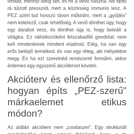
limitált, mennyi ideig tart, és mi a vevő haszna. Ne építs
rá túlzott pressziót, mert a közönség immunis lesz. A
PEZ azért tud hosszú távon működni, mert a „gyűjtés”
nem kötelező, csak lehetőség. A vevő dönthet úgy, hogy
egy darabot vesz, és dönthet úgy is, hogy beleáll a
világba. Ez vállalkozóként felszabadító gondolat: nem
kell mindenkinek mindent eladnod. Elég, ha van egy
erős belépő terméked, és van egy réteg, aki mélyebbre
megy. És ha ezt szeretnéd rendszerré formálni, akkor
érdemes egy egyszerű akciótervet követni.
Akcióterv és ellenőrző lista:
hogyan építs „PEZ-szerű”
márkaelemet etikus
módon?
Az alábbi akcióterv nem „csodaszer”. Egy strukturált