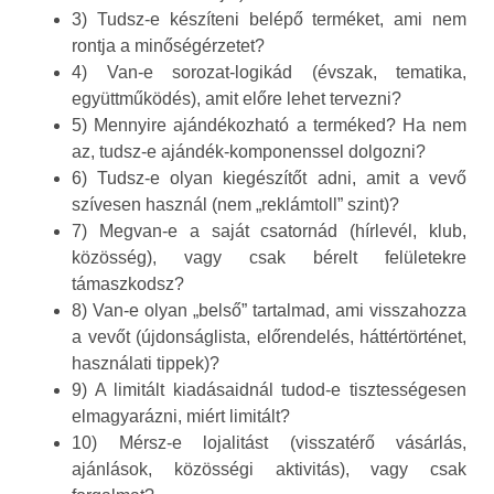
3) Tudsz-e készíteni belépő terméket, ami nem
rontja a minőségérzetet?
4) Van-e sorozat-logikád (évszak, tematika,
együttműködés), amit előre lehet tervezni?
5) Mennyire ajándékozható a terméked? Ha nem
az, tudsz-e ajándék-komponenssel dolgozni?
6) Tudsz-e olyan kiegészítőt adni, amit a vevő
szívesen használ (nem „reklámtoll” szint)?
7) Megvan-e a saját csatornád (hírlevél, klub,
közösség), vagy csak bérelt felületekre
támaszkodsz?
8) Van-e olyan „belső” tartalmad, ami visszahozza
a vevőt (újdonságlista, előrendelés, háttértörténet,
használati tippek)?
9) A limitált kiadásaidnál tudod-e tisztességesen
elmagyarázni, miért limitált?
10) Mérsz-e lojalitást (visszatérő vásárlás,
ajánlások, közösségi aktivitás), vagy csak