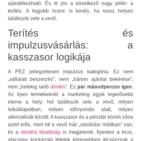
ajándékozható. És itt jön a következő nagy pillér: a
terítés. A legjobb licenc is kevés, ha rossz helyen
találkozik vele a vevő.
Terítés és
impulzusvásárlás: a
kasszasor logikája
A PEZ jellegzetesen impulzus kategória. Ez nem
„vállalati beszerzés”, nem „három ajánlat bekérése”,
nem „hetekig tartó
döntés
”. Ez
pár másodperces igen
.
Az ilyen termékeknél a marketing egyik legerősebb
eleme a hely: hol találkozik vele a vevő, milyen
lelkiállapotban, milyen időnyomás alatt, milyen
alternatívák között. A kasszasor és a pénztár közeli zóna
azért erős, mert ott a vevő már „vásárlási módban” van,
és a
döntési fáradtság
is megjelenik. Ilyenkor a kicsi,
alacsony kockázatú tételek könnyebben átcsúsznak a