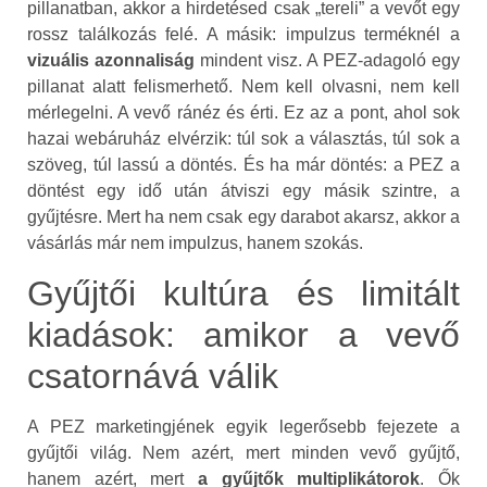
pillanatban, akkor a hirdetésed csak „tereli” a vevőt egy
rossz találkozás felé. A másik: impulzus terméknél a
vizuális azonnaliság
mindent visz. A PEZ-adagoló egy
pillanat alatt felismerhető. Nem kell olvasni, nem kell
mérlegelni. A vevő ránéz és érti. Ez az a pont, ahol sok
hazai webáruház elvérzik: túl sok a választás, túl sok a
szöveg, túl lassú a döntés. És ha már döntés: a PEZ a
döntést egy idő után átviszi egy másik szintre, a
gyűjtésre. Mert ha nem csak egy darabot akarsz, akkor a
vásárlás már nem impulzus, hanem szokás.
Gyűjtői kultúra és limitált
kiadások: amikor a vevő
csatornává válik
A PEZ marketingjének egyik legerősebb fejezete a
gyűjtői világ. Nem azért, mert minden vevő gyűjtő,
hanem azért, mert
a gyűjtők multiplikátorok
. Ők