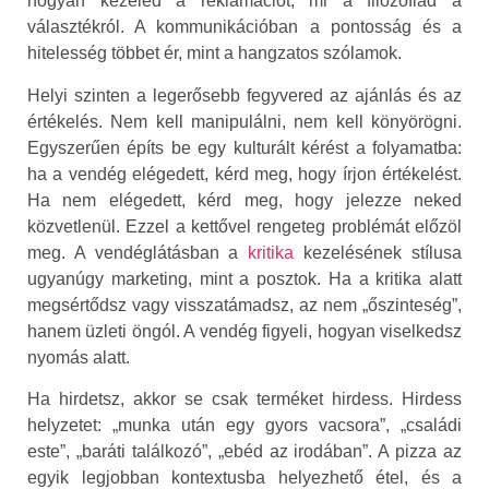
hogyan kezeled a reklamációt, mi a filozófiád a
választékról. A kommunikációban a pontosság és a
hitelesség többet ér, mint a hangzatos szólamok.
Helyi szinten a legerősebb fegyvered az ajánlás és az
értékelés. Nem kell manipulálni, nem kell könyörögni.
Egyszerűen építs be egy kulturált kérést a folyamatba:
ha a vendég elégedett, kérd meg, hogy írjon értékelést.
Ha nem elégedett, kérd meg, hogy jelezze neked
közvetlenül. Ezzel a kettővel rengeteg problémát előzöl
meg. A vendéglátásban a
kritika
kezelésének stílusa
ugyanúgy marketing, mint a posztok. Ha a kritika alatt
megsértődsz vagy visszatámadsz, az nem „őszinteség”,
hanem üzleti öngól. A vendég figyeli, hogyan viselkedsz
nyomás alatt.
Ha hirdetsz, akkor se csak terméket hirdess. Hirdess
helyzetet: „munka után egy gyors vacsora”, „családi
este”, „baráti találkozó”, „ebéd az irodában”. A pizza az
egyik legjobban kontextusba helyezhető étel, és a