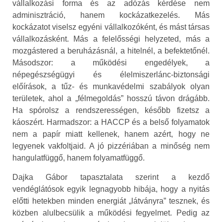
vállalkozási forma és az adózás kérdése nem
adminisztráció, hanem kockázatkezelés. Más
kockázatot viselsz egyéni vállalkozóként, és mást társas
vállalkozásként. Más a felelősségi helyzeted, más a
mozgástered a beruházásnál, a hitelnél, a befektetőnél.
Másodszor: a működési engedélyek, a
népegészségügyi és élelmiszerlánc-biztonsági
előírások, a tűz- és munkavédelmi szabályok olyan
területek, ahol a „félmegoldás” hosszú távon drágább.
Ha spórolsz a rendszerességen, később fizetsz a
káoszért. Harmadszor: a HACCP és a belső folyamatok
nem a papír miatt kellenek, hanem azért, hogy ne
legyenek vakfoltjaid. A jó pizzériában a minőség nem
hangulatfüggő, hanem folyamatfüggő.
Dajka Gábor tapasztalata szerint a kezdő
vendéglátósok egyik legnagyobb hibája, hogy a nyitás
előtti hetekben minden energiát „látványra” tesznek, és
közben alulbecsülik a működési fegyelmet. Pedig az