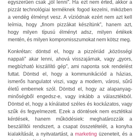
egyszerűen csak „jól lenni”. Ha ezt nem érted, akkor a
pizzát technológiai terméknek fogod kezelni, miközben
a vendég élményt vesz. A víziódnak ezért nem azt kell
leírnia, hogy „finom pizzákat készítünk”, hanem azt,
hogy milyen típusú élményt adsz, milyen értékek
mentén, és milyen kompromisszumokat nem kötsz meg.
Konkrétan: döntsd el, hogy a pizzériád „közösségi
nappali” akar lenni, ahová visszajárnak, vagy „gyors,
megbízható kiszállító gép”, ami naponta sok rendelést
futtat. Döntsd el, hogy a kommunikációd a házias,
ismerős hangulatot viszi, vagy a modern, városi, sűrű
életű embernek szól. Döntsd el, hogy az alapanyag-
minőségből engedsz-e, vagy inkább a választékból.
Döntsd el, hogy a kínálatod széles és kockázatos, vagy
szűk és fegyelmezett. Ezek a döntések nem esztétikai
kérdések, hanem működésiek: meghatározzák a
beszállítói rendszert, a csapat összetételét, a konyha
kialakítását, a nyitvatartást, a
marketing
üzeneteit, és a