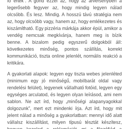
fő érték”. A gond ezzel az, hogy az árversenyben a
legerősebb fegyver az, hogy mindig legyen nálad
olcsóbb. És lesz. Mindig. A hosszú távú stratégia nem
az, hogy olcsóbb vagy, hanem az, hogy emlékezetes és
kiszámítható. Egy pizzéria márkája akkor épül, amikor a
vendég nemcsak megkívánja, hanem meg is bízik
benne. A bizalom pedig egyszerű dolgokból áll:
következetes minőség, pontos szállítás, korrekt
kommunikáció, tiszta online jelenlét, normális reakció a
kritikára.
A gyakorlati alapok: legyen egy tiszta webes jelenléted
(minimum egy jó minőségű, mobilbarát oldal vagy
rendelési felület), legyenek vállalható fotóid, legyen egy
egységes arculatod, és legyen olyan leírásod, ami nem
sablon. Ne azt írd, hogy „minőségi alapanyagokkal
dolgozunk”, mert ezt mindenki írja. Azt írd, hogy mit
jelent nálad a minőség a gyakorlatban: mennyi idő alatt
vállalsz kiszállítást, milyen típusú tésztát készítesz,