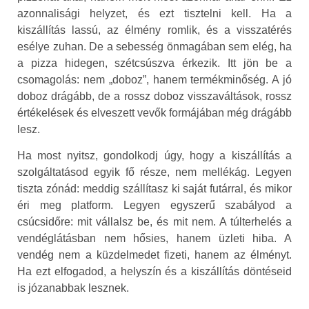
azonnalisági helyzet, és ezt tisztelni kell. Ha a
kiszállítás lassú, az élmény romlik, és a visszatérés
esélye zuhan. De a sebesség önmagában sem elég, ha
a pizza hidegen, szétcsúszva érkezik. Itt jön be a
csomagolás: nem „doboz”, hanem termékminőség. A jó
doboz drágább, de a rossz doboz visszaváltások, rossz
értékelések és elveszett vevők formájában még drágább
lesz.
Ha most nyitsz, gondolkodj úgy, hogy a kiszállítás a
szolgáltatásod egyik fő része, nem mellékág. Legyen
tiszta zónád: meddig szállítasz ki saját futárral, és mikor
éri meg platform. Legyen egyszerű szabályod a
csúcsidőre: mit vállalsz be, és mit nem. A túlterhelés a
vendéglátásban nem hősies, hanem üzleti hiba. A
vendég nem a küzdelmedet fizeti, hanem az élményt.
Ha ezt elfogadod, a helyszín és a kiszállítás döntéseid
is józanabbak lesznek.