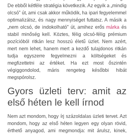
De ebből kétféle stratégia következik. Az egyik a „mindig
olcsó” út, ami csak akkor működik, ha ipari fegyelemmel
optimalizálsz, és nagy mennyiséget futtatsz. A másik a
„nem olcsó, de indokolható” út, amihez erős
márka
és
stabil minőség kell. Köztes, félig olcsó-félig prémium
pozícióból ritkán lesz hosszú életű üzlet. Nem azért,
mert nem lehet, hanem mert a kezdő tulajdonos ritkán
tudja egyszerre fegyelmezni a költségeket és
megfizettetni az értéket. Ha ezt most őszintén
végiggondolod, máris rengeteg későbbi hibát
megspórolsz.
Gyors üzleti terv: amit az
első héten le kell írnod
Nem azt mondom, hogy írj százoldalas üzleti tervet. Azt
mondom, hogy az első héten legyen egy olyan rövid,
érthető anyagod, ami megmondja: mit árulsz, kinek,