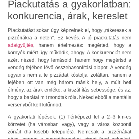
Piackutatás a gyakorlatban:
konkurencia, árak, kereslet
Piackutatást sokan úgy képzelnek el, hogy „rákeresek a
pizzériákra a neten”. Ez kevés. A jó piackutatás nem
adatgyűjtés
, hanem értelmezés: megérted, hogy a
környék miért úgy működik, ahogy. A konkurenciát nem
azért nézed, hogy lemásold, hanem hogy megértsd a
vendég fejében lévő összehasonlítási alapot. A vendég
ugyanis nem a te pizzádat kóstolja izoláltan, hanem a
fejében ott van még három másik hely, a múlt heti
élmény, az árak emléke, a kiszállítás sebessége, és az,
hogy a barátai mit mondtak róla. Neked ebből a mentális
versenyből kell kitűnnöd.
A gyakorlati lépések: (1) Térképezd fel a 2–3 km-es
körzetet (ha városban vagy), vagy a város központi
zónáit (ha kisebb település). Nemcsak a pizzériákat