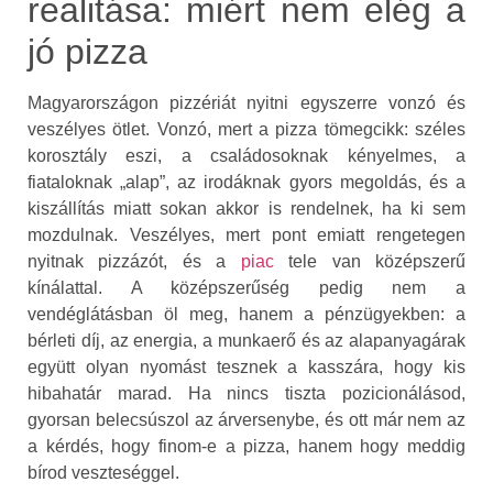
realitása: miért nem elég a
jó pizza
Magyarországon pizzériát nyitni egyszerre vonzó és
veszélyes ötlet. Vonzó, mert a pizza tömegcikk: széles
korosztály eszi, a családosoknak kényelmes, a
fiataloknak „alap”, az irodáknak gyors megoldás, és a
kiszállítás miatt sokan akkor is rendelnek, ha ki sem
mozdulnak. Veszélyes, mert pont emiatt rengetegen
nyitnak pizzázót, és a
piac
tele van középszerű
kínálattal. A középszerűség pedig nem a
vendéglátásban öl meg, hanem a pénzügyekben: a
bérleti díj, az energia, a munkaerő és az alapanyagárak
együtt olyan nyomást tesznek a kasszára, hogy kis
hibahatár marad. Ha nincs tiszta pozicionálásod,
gyorsan belecsúszol az árversenybe, és ott már nem az
a kérdés, hogy finom-e a pizza, hanem hogy meddig
bírod veszteséggel.