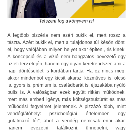
Tetszeni fog a könyvem is!
A legtöbb pizzéria nem azért bukik el, mert rossz a
tészta. Azért bukik el, mert a tulajdonos túl későn dönti
el, hogy valójában milyen helyet akar építeni, és kinek.
A koncepció és a vízió nem hangzatos bevezető egy
üzleti terv elején, hanem egy olyan keretrendszer, ami a
napi döntéseidet is kordában tartja. Ha ez nincs meg,
akkor mindenből egy kicsit akarsz: kézműves is, olcsó
is, gyors is, prémium is, családbarát is, éjszakába nyúló
bulis is. A valóságban ezek együtt ritkán működnek,
mert más emberi igényt, más költségstruktúrát és más
működési fegyelmet jelentenek. A pizzázó több, mint
vendéglátóhely: pszichológiai értelemben egy
„jutalmazó tér”, ahol a vendég nemcsak enni akar,
hanem levezetni, találkozni, ünnepelni, vagy