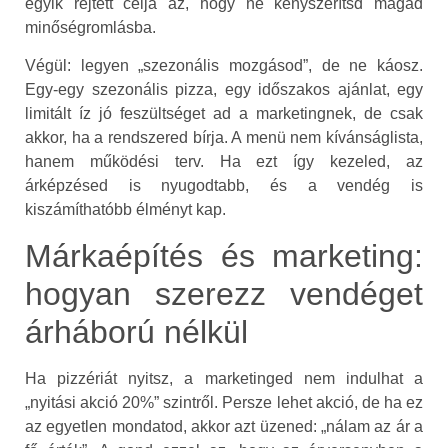
egyik rejtett célja az, hogy ne kényszerítsd magad
minőségromlásba.
Végül: legyen „szezonális mozgásod”, de ne káosz.
Egy-egy szezonális pizza, egy időszakos ajánlat, egy
limitált íz jó feszültséget ad a marketingnek, de csak
akkor, ha a rendszered bírja. A menü nem kívánságlista,
hanem működési terv. Ha ezt így kezeled, az
árképzésed is nyugodtabb, és a vendég is
kiszámíthatóbb élményt kap.
Márkaépítés és marketing:
hogyan szerezz vendéget
árháború nélkül
Ha pizzériát nyitsz, a marketinged nem indulhat a
„nyitási akció 20%” szintről. Persze lehet akció, de ha ez
az egyetlen mondatod, akkor azt üzened: „nálam az ár a