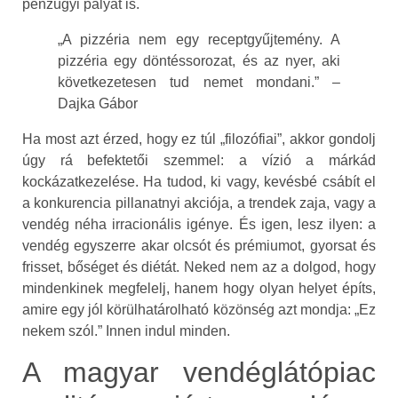
pénzügyi pályát is.
„A pizzéria nem egy receptgyűjtemény. A
pizzéria egy döntéssorozat, és az nyer, aki
következetesen tud nemet mondani.” –
Dajka Gábor
Ha most azt érzed, hogy ez túl „filozófiai”, akkor gondolj
úgy rá befektetői szemmel: a vízió a márkád
kockázatkezelése. Ha tudod, ki vagy, kevésbé csábít el
a konkurencia pillanatnyi akciója, a trendek zaja, vagy a
vendég néha irracionális igénye. És igen, lesz ilyen: a
vendég egyszerre akar olcsót és prémiumot, gyorsat és
frisset, bőséget és diétát. Neked nem az a dolgod, hogy
mindenkinek megfelelj, hanem hogy olyan helyet építs,
amire egy jól körülhatárolható közönség azt mondja: „Ez
nekem szól.” Innen indul minden.
A magyar vendéglátópiac