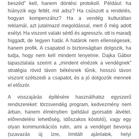
beszéd” kell, hanem döntési protokoll. Például: ha
hiányzik egy feltét, mit adsz? Ha csúszott a rendelés,
hogyan kompenzálsz? Ha a vendég kulturáltan
reklamál, azt jutalmazd megoldással, mert ő még adott
esélyt. Ha viszont valaki sértő és agresszív, ott is maradj
higgadt, de legyen határ. A határok nem ellenségesek,
hanem profik. A csapatod is biztonságban dolgozik, ha
tudja, hogy nem kell mindent lenyelnie. Dajka Gábor
tapasztalata szerint a „mindent elnézek a vendégnek”
stratégia rövid távon békésnek tűnik, hosszú távon
viszont szétszedi a csapatot, és a jó dolgozók mennek
el először.
A visszajárás építésére használhatsz egyszerű
rendszereket: törzsvendég program, kedvezmény nem
árban, hanem élményben (például gyorsabb átvétel,
előrendelési lehetőség, időszakos kóstoló), vagy egy
olyan kommunikációs rutin, ami a vendéget bevonja
(szavazás új ízre, limitált ajánlatok, helyi