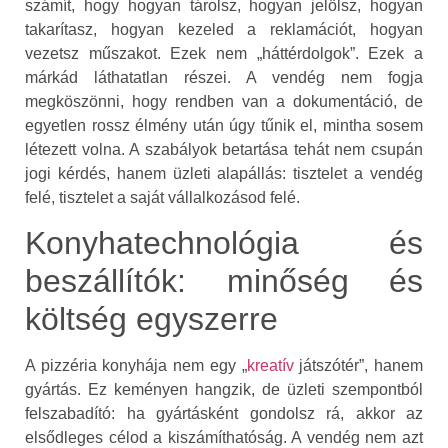
számít, hogy hogyan tárolsz, hogyan jelölsz, hogyan
takarítasz, hogyan kezeled a reklamációt, hogyan
vezetsz műszakot. Ezek nem „háttérdolgok”. Ezek a
márkád láthatatlan részei. A vendég nem fogja
megköszönni, hogy rendben van a dokumentáció, de
egyetlen rossz élmény után úgy tűnik el, mintha sosem
létezett volna. A szabályok betartása tehát nem csupán
jogi kérdés, hanem üzleti alapállás: tisztelet a vendég
felé, tisztelet a saját vállalkozásod felé.
Konyhatechnológia és
beszállítók: minőség és
költség egyszerre
A pizzéria konyhája nem egy „
kreatív
játszótér”, hanem
gyártás. Ez keményen hangzik, de üzleti szempontból
felszabadító: ha gyártásként gondolsz rá, akkor az
elsődleges célod a kiszámíthatóság. A vendég nem azt