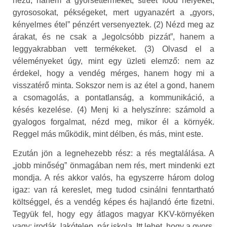
nézd, hanem a gyorséttermeket, street food helyeket,
gyrososokat, pékségeket, mert ugyanazért a „gyors,
kényelmes étel” pénzért versenyeztek. (2) Nézd meg az
árakat, és ne csak a „legolcsóbb pizzát”, hanem a
leggyakrabban vett termékeket. (3) Olvasd el a
véleményeket úgy, mint egy üzleti elemző: nem az
érdekel, hogy a vendég mérges, hanem hogy mi a
visszatérő minta. Sokszor nem is az étel a gond, hanem
a csomagolás, a pontatlanság, a kommunikáció, a
késés kezelése. (4) Menj ki a helyszínre: számold a
gyalogos forgalmat, nézd meg, mikor él a környék.
Reggel más működik, mint délben, és más, mint este.
Ezután jön a legnehezebb rész: a rés megtalálása. A
„jobb minőség” önmagában nem rés, mert mindenki ezt
mondja. A rés akkor valós, ha egyszerre három dolog
igaz: van rá kereslet, meg tudod csinálni fenntartható
költséggel, és a vendég képes és hajlandó érte fizetni.
Tegyük fel, hogy egy átlagos magyar KKV-környéken
vagy: irodák, lakótelep, pár iskola. Itt lehet, hogy a gyors,