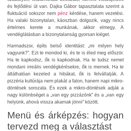
és fejlődési út van. Dajka Gábor tapasztalata szerint a
fluktuáció sokszor nem
pénz
kérdése, hanem vezetési.
Ha valaki bizonytalan, káoszban dolgozik, vagy nincs
értelmes kerete a munkának, akkor elmegy. A
vendéglátásban a bizonytalanság gyorsan kiéget.
Harmadszor, építs belső identitást: „mi milyen hely
vagyunk?”. Ezt te mondod ki, és te is éled meg először.
Ha te kapkodsz, ők is kapkodnak. Ha te tudsz nemet
mondani irreális vendégkérésekre, ők is mernek. Ha te
átláthatóan kezeled a hibákat, ők is felvállalják. A
pizzéria kultúrája nem plakát a falon, hanem napi mikro-
döntések sorozata. És ezek a mikro-döntések adják a
nagy különbséget a „van egy pizzázónk” és a „van egy
helyünk, ahová vissza akarnak jönni” között.
Menü és árképzés: hogyan
tervezd meg a választást