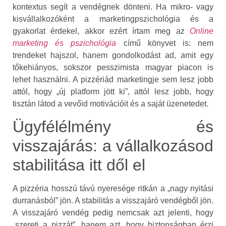
kontextus segít a vendégnek dönteni. Ha mikro- vagy
kisvállalkozóként a marketingpszichológia és a
gyakorlat érdekel, akkor ezért írtam meg az
Online
marketing és pszichológia
című könyvet is: nem
trendeket hajszol, hanem gondolkodást ad, amit egy
tőkehiányos, sokszor pesszimista magyar piacon is
lehet használni. A pizzériád marketingje sem lesz jobb
attól, hogy „új platform jött ki”, attól lesz jobb, hogy
tisztán látod a vevőid motivációit és a saját üzenetedet.
Ügyfélélmény és
visszajárás: a vállalkozásod
stabilitása itt dől el
A pizzéria hosszú távú nyeresége ritkán a „nagy nyitási
durranásból” jön. A stabilitás a visszajáró vendégből jön.
A visszajáró vendég pedig nemcsak azt jelenti, hogy
„szereti a pizzát”, hanem azt, hogy biztonságban érzi