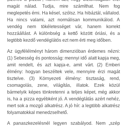
magát nálad. Tudja, mire számíthat. Nem fog
meglepetés érni. Ha késel, szólsz. Ha hibáztál, vállalod.
Ha nincs valami, azt normálisan kommunikálod. A
vendég nem tökéletességet vár, hanem korrekt
hozzáállást. A különbség a kettő között óriási, és a
legtöbb kezdő vendéglátós ezt nem érti meg időben.
Az ügyfélélményt három dimenzióban érdemes nézni:
(1) Sebesség és pontosság: mennyi idő alatt kapja meg,
amit rendelt, és azt kapja-e, amit várt. (2) Emberi
élmény: hogyan beszéltek vele, mennyire érzi magát
tisztelve. (3) Környezeti élmény: tisztaság, rend,
csomagolás, zene, világítás, illatok. Ezek közül
bármelyik képes tönkretenni a teljes képet, még akkor
is, ha a pizza egyébként jó. A vendéglátás azért nehéz,
mert sok a mozgó alkatrész. A jó hír: a legtöbb alkatrész
folyamatokkal menedzselhető.
A panaszkezelésnél legyen szabályod. Nem „szép