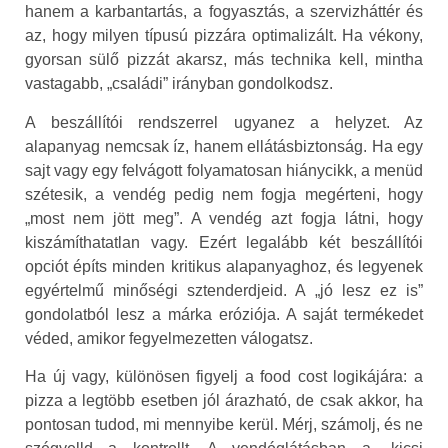
hanem a karbantartás, a fogyasztás, a szervizháttér és
az, hogy milyen típusú pizzára optimalizált. Ha vékony,
gyorsan sülő pizzát akarsz, más technika kell, mintha
vastagabb, „családi” irányban gondolkodsz.
A beszállítói rendszerrel ugyanez a helyzet. Az
alapanyag nemcsak íz, hanem ellátásbiztonság. Ha egy
sajt vagy egy felvágott folyamatosan hiánycikk, a menüd
szétesik, a vendég pedig nem fogja megérteni, hogy
„most nem jött meg”. A vendég azt fogja látni, hogy
kiszámíthatatlan vagy. Ezért legalább két beszállítói
opciót építs minden kritikus alapanyaghoz, és legyenek
egyértelmű minőségi sztenderdjeid. A „jó lesz ez is”
gondolatból lesz a márka eróziója. A saját termékedet
véded, amikor fegyelmezetten válogatsz.
Ha új vagy, különösen figyelj a food cost logikájára: a
pizza a legtöbb esetben jól árazható, de csak akkor, ha
pontosan tudod, mi mennyibe kerül. Mérj, számolj, és ne