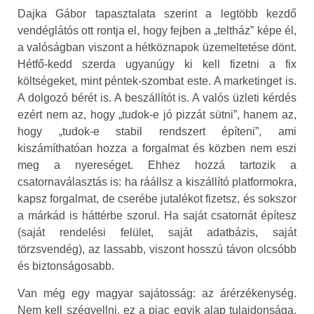
Dajka Gábor tapasztalata szerint a legtöbb kezdő
vendéglátós ott rontja el, hogy fejben a „teltház” képe él,
a valóságban viszont a hétköznapok üzemeltetése dönt.
Hétfő-kedd szerda ugyanúgy ki kell fizetni a fix
költségeket, mint péntek-szombat este. A marketinget is.
A dolgozó bérét is. A beszállítót is. A valós üzleti kérdés
ezért nem az, hogy „tudok-e jó pizzát sütni”, hanem az,
hogy „tudok-e stabil rendszert építeni”, ami
kiszámíthatóan hozza a forgalmat és közben nem eszi
meg a nyereséget. Ehhez hozzá tartozik a
csatornaválasztás is: ha ráállsz a kiszállító platformokra,
kapsz forgalmat, de cserébe jutalékot fizetsz, és sokszor
a márkád is háttérbe szorul. Ha saját csatornát építesz
(saját rendelési felület, saját adatbázis, saját
törzsvendég), az lassabb, viszont hosszú távon olcsóbb
és biztonságosabb.
Van még egy magyar sajátosság: az árérzékenység.
Nem kell szégyellni, ez a piac egyik alap tulajdonsága.