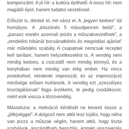
kompenzálni. A jó hír: a kultúra építhető. A rossz hír: nem
magától épül, hanem tudatos vezetéssel.
Először is, döntsd el, mit vársz el. A „legyen kedves” túl
homályos. A „köszönés 5 másodpercen belül”, a
„panasz esetén azonnali jelzés a műszakvezetőnek”, a
„rendelési hibánál bocsánatkérés és megoldási ajánlat”
már működési szabály. A csapatnak nemcsak receptet
kell tanítani, hanem helyzetkezelést is. A vendég nem
mindig kedves, a csúcsidő nem mindig könnyű, és a
konyhában nem mindig van elég ember. Ha nincs
protokollod, mindenki improvizál, és az improvizáció
minősége erősen hullámzik. A vendég ezt „szeszélyes
kiszolgálásnak” fogja érzékelni, te pedig csodálkozol,
miért esik vissza a törzsvendég.
Másodszor, a motiváció kérdését ne keverd össze a
„jófejséggel”. A dolgozó nem attól lesz lojális, hogy néha
van pizza a műszak végén, hanem attól, hogy tiszta
szabályok, kiszámítható beosztás, korrekt visszajelzés