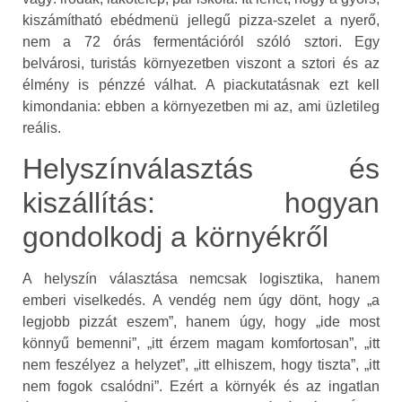
kiszámítható ebédmenü jellegű pizza-szelet a nyerő,
nem a 72 órás fermentációról szóló sztori. Egy
belvárosi, turistás környezetben viszont a sztori és az
élmény is pénzzé válhat. A piackutatásnak ezt kell
kimondania: ebben a környezetben mi az, ami üzletileg
reális.
Helyszínválasztás és
kiszállítás: hogyan
gondolkodj a környékről
A helyszín választása nemcsak logisztika, hanem
emberi viselkedés. A vendég nem úgy dönt, hogy „a
legjobb pizzát eszem”, hanem úgy, hogy „ide most
könnyű bemenni”, „itt érzem magam komfortosan”, „itt
nem feszélyez a helyzet”, „itt elhiszem, hogy tiszta”, „itt
nem fogok csalódni”. Ezért a környék és az ingatlan