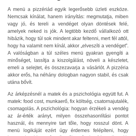
A menü a pizzériád egyik legerősebb üzleti eszköze.
Nemcsak kínálat, hanem irányítás: megmutatja, miben
vagy jó, és tereli a vendéget olyan döntések felé,
amelyek neked is jók. A legtöbb kezdő vállalkozó ott
hibázik, hogy túl sok mindent akar feltenni, mert fél attól,
hogy ha valamit nem kínál, akkor „elveszíti a vendéget”.
A valóságban a túl széles menü gyakran gyengíti a
minőséget, lassítja a kiszolgálást, növeli a készletet,
emeli a selejtet, és összezavarja a vásárlót. A pizzéria
akkor erős, ha néhány dologban nagyon stabil, és csak
utána bővít.
Az árképzésnél a matek és a pszichológia együtt fut. A
matek: food cost, munkaerő, fix költség, csatornajutalék,
csomagolás. A pszichológia: hogyan érzékeli a vendég
az ár-érték arányt, milyen összehasonlítási pontot
használ, és mennyire tart tőle, hogy rosszul dönt. A
menü logikáját ezért úgy érdemes felépíteni, hogy