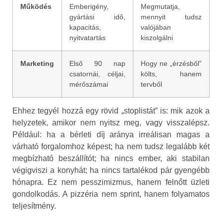
Működés
Emberigény,
Megmutatja,
gyártási idő,
mennyit tudsz
kapacitás,
valójában
nyitvatartás
kiszolgálni
Marketing
Első 90 nap
Hogy ne „érzésből”
csatornái, céljai,
költs, hanem
mérőszámai
tervből
Ehhez tegyél hozzá egy rövid „stoplistát” is: mik azok a
helyzetek, amikor nem nyitsz meg, vagy visszalépsz.
Például: ha a bérleti díj aránya irreálisan magas a
várható forgalomhoz képest; ha nem tudsz legalább két
megbízható beszállítót; ha nincs ember, aki stabilan
végigviszi a konyhát; ha nincs tartalékod pár gyengébb
hónapra. Ez nem pesszimizmus, hanem felnőtt üzleti
gondolkodás. A pizzéria nem sprint, hanem folyamatos
teljesítmény.