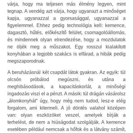
várja, hogy ma teljesen más élmény legyen, mint
tegnap. A vendég azt várja, hogy ugyanazt a minőséget
kapja, ugyanazzal a gyorsasággal, ugyanazzal a
figyelemmel. Ehhez pedig technológia kell: kemence,
dagasztó, hűtés, előkészítő felület, csomagolóállomás,
és mindennek olyan elrendezése, hogy a mozdulatok
ne öljék meg a műszakot. Egy rosszul kialakított
konyhában a legjobb szakács is elfárad, a hibák pedig
megszaporodnak.
A beruházásnál két csapdát látok gyakran. Az egyik: túl
olcsón próbálod megúszni, és utána a
meghibásodások, a kapacitáskorlát, a minőségi
ingadozás viszi el a pénzt. A másik: túl drágán vásárolsz
„álomkonyhát” úgy, hogy még nem tudod, lesz-e elég
forgalom, ami kitermeli. A jó döntés valahol középen
van: olyan eszközöket veszel, amelyek bírják a
terhelést, de nem a hiúságodat szolgálják. A kemence
esetében például nemcsak a hőfok és a látvány számít,