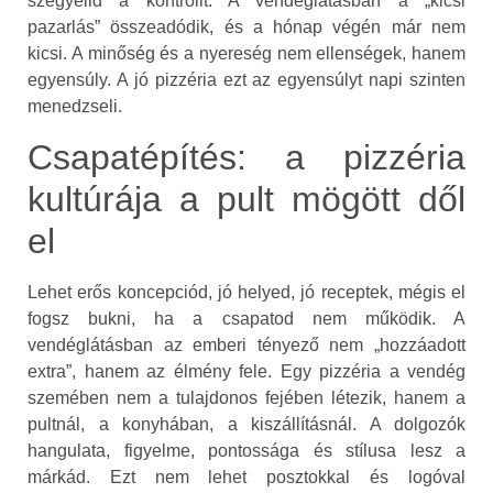
szégyelld a kontrollt. A vendéglátásban a „kicsi
pazarlás” összeadódik, és a hónap végén már nem
kicsi. A minőség és a nyereség nem ellenségek, hanem
egyensúly. A jó pizzéria ezt az egyensúlyt napi szinten
menedzseli.
Csapatépítés: a pizzéria
kultúrája a pult mögött dől
el
Lehet erős koncepciód, jó helyed, jó receptek, mégis el
fogsz bukni, ha a csapatod nem működik. A
vendéglátásban az emberi tényező nem „hozzáadott
extra”, hanem az élmény fele. Egy pizzéria a vendég
szemében nem a tulajdonos fejében létezik, hanem a
pultnál, a konyhában, a kiszállításnál. A dolgozók
hangulata, figyelme, pontossága és stílusa lesz a
márkád. Ezt nem lehet posztokkal és logóval