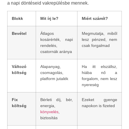
a napi döntéseid vakrepülésbe mennek.
Blokk
Mit írj le?
Miért számít?
Bevétel
Átlagos
Megmutatja, miből
kosárérték, napi
lesz pénzed, nem
rendelés,
csak forgalmad
csatornák aránya
Változó
Alapanyag,
Ha itt elszállsz,
költség
csomagolás,
hiába nő a
platform jutalék
forgalom, nem lesz
nyereség
Fix
Bérleti díj, bér,
Ezeket gyenge
költség
energia,
napokon is fizeted
könyvelés
,
biztosítás