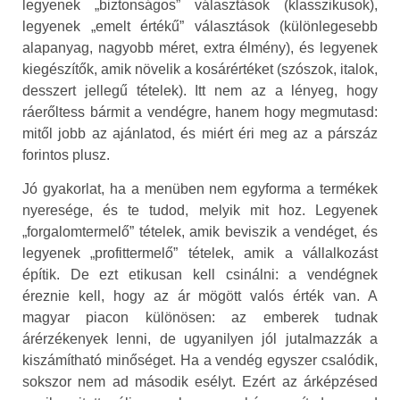
legyenek „biztonságos” választások (klasszikusok),
legyenek „emelt értékű” választások (különlegesebb
alapanyag, nagyobb méret, extra élmény), és legyenek
kiegészítők, amik növelik a kosárértéket (szószok, italok,
desszert jellegű tételek). Itt nem az a lényeg, hogy
ráerőltess bármit a vendégre, hanem hogy megmutasd:
mitől jobb az ajánlatod, és miért éri meg az a párszáz
forintos plusz.
Jó gyakorlat, ha a menüben nem egyforma a termékek
nyeresége, és te tudod, melyik mit hoz. Legyenek
„forgalomtermelő” tételek, amik beviszik a vendéget, és
legyenek „profittermelő” tételek, amik a vállalkozást
építik. De ezt etikusan kell csinálni: a vendégnek
éreznie kell, hogy az ár mögött valós érték van. A
magyar piacon különösen: az emberek tudnak
árérzékenyek lenni, de ugyanilyen jól jutalmazzák a
kiszámítható minőséget. Ha a vendég egyszer csalódik,
sokszor nem ad második esélyt. Ezért az árképzésed