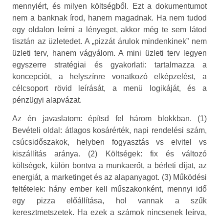
mennyiért, és milyen költségből. Ezt a dokumentumot
nem a banknak írod, hanem magadnak. Ha nem tudod
egy oldalon leírni a lényeget, akkor még te sem látod
tisztán az üzletedet. A „pizzát árulok mindenkinek” nem
üzleti terv, hanem vágyálom. A mini üzleti terv legyen
egyszerre stratégiai és gyakorlati: tartalmazza a
koncepciót, a helyszínre vonatkozó elképzelést, a
célcsoport rövid leírását, a menü logikáját, és a
pénzügyi alapvázat.
Az én javaslatom: építsd fel három blokkban. (1)
Bevételi oldal: átlagos kosárérték, napi rendelési szám,
csúcsidőszakok, helyben fogyasztás vs elvitel vs
kiszállítás aránya. (2) Költségek: fix és változó
költségek, külön bontva a munkaerőt, a bérleti díjat, az
energiát, a marketinget és az alapanyagot. (3) Működési
feltételek: hány ember kell műszakonként, mennyi idő
egy pizza előállítása, hol vannak a szűk
keresztmetszetek. Ha ezek a számok nincsenek leírva,