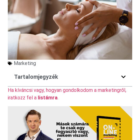
Marketing
Tartalomjegyzék
Ha kíváncsi vagy, hogyan gondolkodom a marketingről,
iratkozz fel a
listámra
.