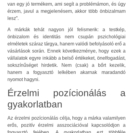
van egy jó termékem, ami segít a problémámon, és úgy
érzem, javul a megjelenésem, akkor több önbizalmam
lesz”.
A márkák tehát nagyon jól felismerik: a testkép,
önbizalom és identitás nem csupán pszichológiai
elméletek száraz tárgya, hanem valódi befolyásoló erő a
vásárlások során. Ennek következménye, hogy ezek a
vállalatok egyre inkább a belső értékeket, önelfogadást,
sokszínűséget hirdetik. Nem (csak) a bőrt kezelik,
hanem a fogyasztó lelkében akarnak maradandó
nyomot hagyni.
Érzelmi pozícionálás a
gyakorlatban
Az érzelmi pozícionálás célja, hogy a márka valamilyen
erős, pozitív érzelmi asszociációval kapcsolódjon a
fogyasztó fejében. A gyakorlatban ezt többféle