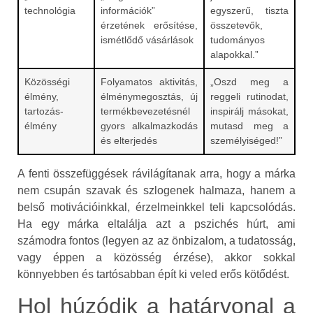
technológia
információk”
egyszerű, tiszta
érzetének erősítése,
összetevők,
ismétlődő vásárlások
tudományos
alapokkal.”
Közösségi
Folyamatos aktivitás,
„Oszd meg a
élmény,
élménymegosztás, új
reggeli rutinodat,
tartozás-
termékbevezetésnél
inspirálj másokat,
élmény
gyors alkalmazkodás
mutasd meg a
és elterjedés
személyiséged!”
A fenti összefüggések rávilágítanak arra, hogy a márka
nem csupán szavak és szlogenek halmaza, hanem a
belső motivációinkkal, érzelmeinkkel teli kapcsolódás.
Ha egy márka eltalálja azt a pszichés húrt, ami
számodra fontos (legyen az az önbizalom, a tudatosság,
vagy éppen a közösség érzése), akkor sokkal
könnyebben és tartósabban épít ki veled erős kötődést.
Hol húzódik a határvonal a