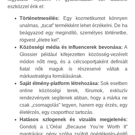
eszközzel érik el:
Történetmesélés:
Egy kozmetikumot könnyen
unalmas, „tucat” termékként lehet érzékelni. De ha
beágyazod egy megindító, személyes történetbe,
rögvest „életre kel”.
Közösségi média és influencerek bevonása:
A
Glossier például kifejezetten közösség-vezérelt
módon nőtt meg, és a célcsoportjaként definiált
fiatal nők maguk is részeseivé váltak a
márkastratégia formálásának.
Saját élmény-platform létrehozása:
Sok esetben
online közösségi terek, fórumok, exkluzív
rendezvények segítenek abban, hogy a márka ne
csak „csomagolás” legyen, hanem egy érzés, egy
életérzés, egy csoporthoz tartozás.
Hatásos szlogenek és vizuális megjelenés:
Gondolj a L’Oréal „Because You’re Worth It”
mantrájára: négy szóba zsúfolt önértékelés-építő