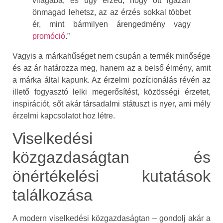
világába, és úgy érzed, hogy ott igazán
önmagad lehetsz, az az érzés sokkal többet
ér, mint bármilyen árengedmény vagy
promóció
.”
Vagyis a márkahűséget nem csupán a termék minősége
és az ár határozza meg, hanem az a belső élmény, amit
a márka által kapunk. Az érzelmi pozícionálás révén az
illető fogyasztó lelki megerősítést, közösségi érzetet,
inspirációt, sőt akár társadalmi státuszt is nyer, ami mély
érzelmi kapcsolatot hoz létre.
Viselkedési
közgazdaságtan és
önértékelési kutatások
találkozása
A modern viselkedési közgazdaságtan – gondolj akár a