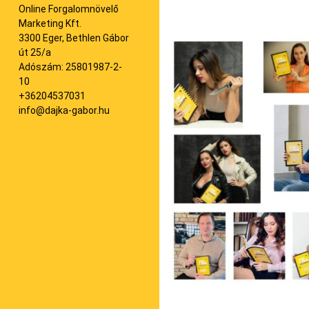
Online Forgalomnövelő
Marketing Kft.
3300 Eger, Bethlen Gábor
út 25/a
Adószám: 25801987-2-
10
+36204537031
info@dajka-gabor.hu