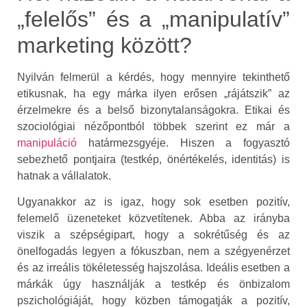
„felelős” és a „manipulatív”
marketing között?
Nyilván felmerül a kérdés, hogy mennyire tekinthető
etikusnak, ha egy márka ilyen erősen „rájátszik” az
érzelmekre és a belső bizonytalanságokra. Etikai és
szociológiai nézőpontból többek szerint ez már a
manipuláció
határmezsgyéje. Hiszen a fogyasztó
sebezhető pontjaira (testkép, önértékelés, identitás) is
hatnak a vállalatok.
Ugyanakkor az is igaz, hogy sok esetben pozitív,
felemelő üzeneteket közvetítenek. Abba az irányba
viszik a szépségipart, hogy a sokrétűség és az
önelfogadás legyen a fókuszban, nem a szégyenérzet
és az irreális tökéletesség hajszolása. Ideális esetben a
márkák úgy használják a testkép és önbizalom
pszichológiáját, hogy közben támogatják a pozitív,