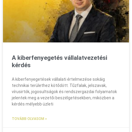
A kiberfenyegetés vállalatvezetési
kérdés
A kiberfenyegetések vállalati értelmezése sokáig
technikai területhez kötődött. Tűzfalak, jelszavak,
vírusirtók, jogosultságok és rendszergazdai folyamatok
jelentek meg a vezetői beszélgetésekben, miközben a
kérdés mélyebb üzleti
TOVÁBB OLVASOM »