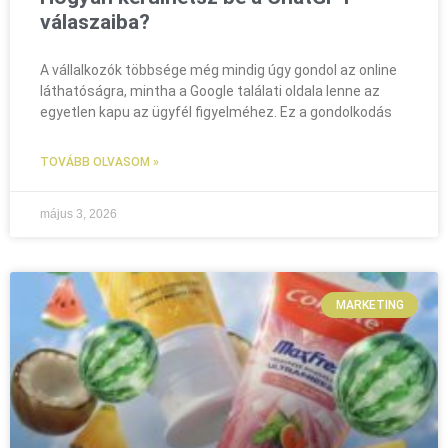
válaszaiba?
A vállalkozók többsége még mindig úgy gondol az online
láthatóságra, mintha a Google találati oldala lenne az
egyetlen kapu az ügyfél figyelméhez. Ez a gondolkodás
TOVÁBB OLVASOM »
május 3, 2026
MARKETING