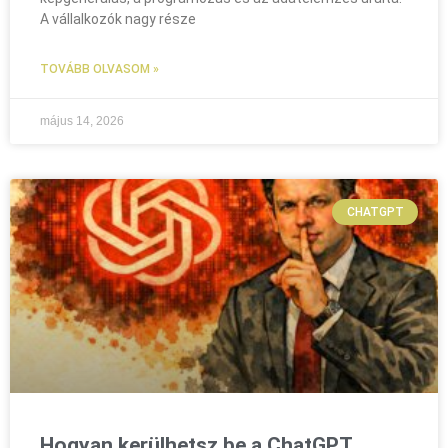
A vállalkozók nagy része
TOVÁBB OLVASOM »
május 14, 2026
CHATGPT
Hogyan kerülhetsz be a ChatGPT