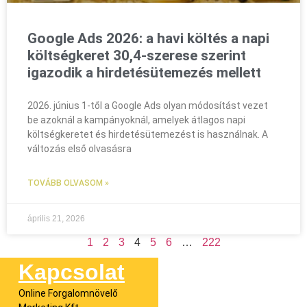
Google Ads 2026: a havi költés a napi
költségkeret 30,4-szerese szerint
igazodik a hirdetésütemezés mellett
2026. június 1-től a Google Ads olyan módosítást vezet
be azoknál a kampányoknál, amelyek átlagos napi
költségkeretet és hirdetésütemezést is használnak. A
változás első olvasásra
TOVÁBB OLVASOM »
április 21, 2026
1
2
3
4
5
6
…
222
Kapcsolat
Online Forgalomnövelő