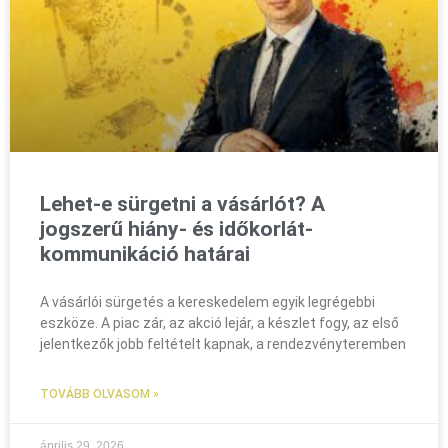
Lehet-e sürgetni a vásárlót? A
jogszerű hiány- és időkorlát-
kommunikáció határai
A vásárlói sürgetés a kereskedelem egyik legrégebbi
eszköze. A piac zár, az akció lejár, a készlet fogy, az első
jelentkezők jobb feltételt kapnak, a rendezvényteremben
TOVÁBB OLVASOM »
április 29, 2026