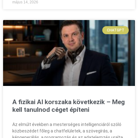
május 14, 2026
CHATGPT
A fizikai AI korszaka következik – Meg
kell tanulnod céget építeni
Az elmúlt években a mesterséges intelligenciáról szóló
közbeszédet főleg a chatfelületek, a szövegírás, a
képgenerálás, a programozás és az adatelemzés uralta.