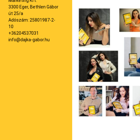
Marketing Kft.
3300 Eger, Bethlen Gábor
út 25/a
Adószám: 25801987-2-
10
+36204537031
info@dajka-gabor.hu