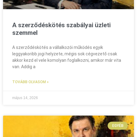
A szerződéskötés szabályai üzleti
szemmel
A szerződéskötés a vállalkozói működés egyik
leggyakoribb jogi helyzete, mégis sok cégvezető csak
akkor kezd el vele komolyan foglalkozni, amikor már vita
van. Addig a
TOVÁBB OLVASOM »
május 14, 2026
EGYÉB