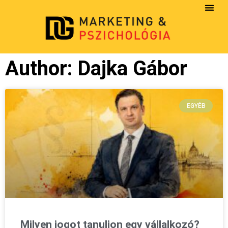
Author:
Dajka Gábor
EGYÉB
Milyen jogot tanuljon egy vállalkozó?