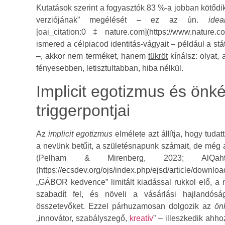
Kutatások szerint a fogyasztók 83 %-a jobban kötőd
verziójának” megélését – ez az ún.
idea
[oai_citation:0‡nature.com](https://www.nature.
ismered a célpiacod identitás-vágyait – például a st
–, akkor nem terméket, hanem
tükröt
kínálsz: olyat,
fényesebben, letisztultabban, hiba nélkül.
Implicit egotizmus és önké
triggerpontjai
Az
implicit egotizmus
elmélete azt állítja, hogy tud
a nevünk betűit, a születésnapunk számait, de még a
(Pelham & Mirenberg, 2023; AlQahta
(https://ecsdev.org/ojs/index.php/ejsd/article/
„GÁBOR kedvence” limitált kiadással rukkol elő, 
szabadít fel, és növeli a vásárlási hajlandós
összetevőket. Ezzel párhuzamosan dolgozik az
ön
„innovátor, szabályszegő,
kreatív
” – illeszkedik ahh