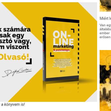
Miért l
Van eg
általáb
ember p
erősen 
g a könyvem is!