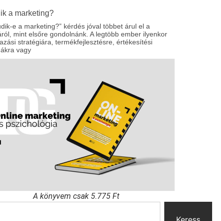
ik a marketing?
dik-e a marketing?” kérdés jóval többet árul el a
ól, mint elsőre gondolnánk. A legtöbb ember ilyenkor
zási stratégiára, termékfejlesztésre, értékesítési
nákra vagy
A könyvem csak 5.775 Ft
Keress