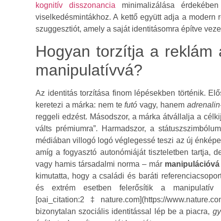
kognitív disszonancia
minimalizálása érdekében 
viselkedésmintákhoz. A kettő együtt adja a modern 
szuggesztiót, amely a saját identitásomra építve veze
Hogyan torzítja a reklám a
manipulatívvá?
Az identitás torzítása finom lépésekben történik. Elő
keretezi a márka: nem te
futó
vagy, hanem
adrenalin
reggeli edzést. Másodszor, a márka átvállalja a célkij
válts prémiumra”. Harmadszor, a státuszszimbólu
médiában villogó logó véglegessé teszi az új énképet,
amíg a fogyasztó autonómiáját tiszteletben tartja, d
vagy hamis társadalmi norma – már
manipulációvá
kimutatta, hogy a családi és baráti referenciacsopo
és extrém esetben felerősítik a manipulatív
[oai_citation:2‡nature.com](https://www.nature.
bizonytalan szociális identitással lép be a piacra,
gy