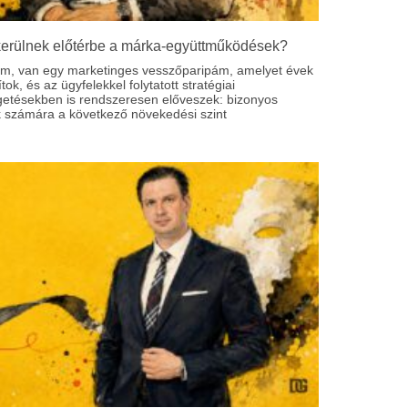
kerülnek előtérbe a márka-együttműködések?
om, van egy marketinges vesszőparipám, amelyet évek
ítok, és az ügyfelekkel folytatott stratégiai
getésekben is rendszeresen előveszek: bizonyos
 számára a következő növekedési szint