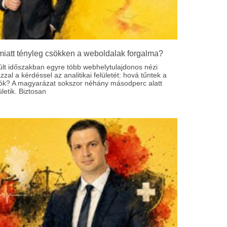
miatt tényleg csökken a weboldalak forgalma?
últ időszakban egyre több webhelytulajdonos nézi
zal a kérdéssel az analitikai felületét: hová tűntek a
tók? A magyarázat sokszor néhány másodperc alatt
etik. Biztosan