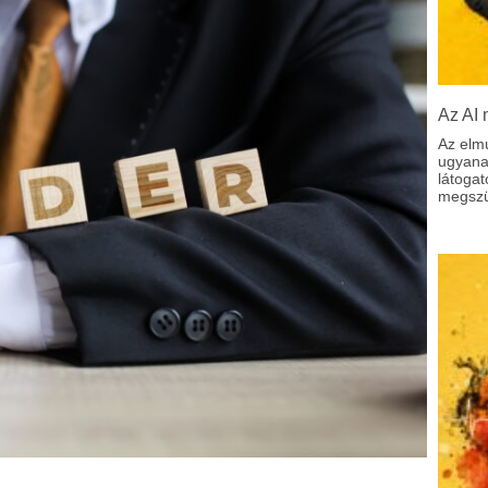
Az AI 
Az elm
ugyanaz
látoga
megszül