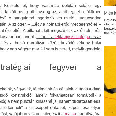
k
: Képzeld el, hogy vasárnap délután sétálsz egy
id között pedig ott kavarog az, amit reggel a tükörben
Miért 
et”
. A hangulatod ingadozik, és mielőtt tudatosodna
Bevall
tján. A szlogen – „Légy a holnapi erőd megteremtője!” –
óta tan
beszél
t észleltél. A pillanat alatt megszületik az érzelmi rést
márkák
a kosaradban landol.
Itt indul a
reklámpszichológia
és az
te és a belső narratívád között húzódó vékony határ
, hogy nap végére már fel sem ismered, melyik gondolat
ratégiai fegyver a
rtékeink, vágyaink, félelmeink és céljaink világos tudata.
ggő konstrukció, amely folyamatosan formálódik a
hológia nem pusztán kihasználja, hanem
tudatosan edzi
beszkenneli” a célcsoport önképét, képes lesz olyan
tást, valójában viszont kiterjeszti a
márka
narratívájára.