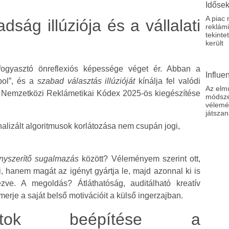
Idősek
A piac
dság illúziója és a vállalati
reklámi
tekinte
került
fogyasztó önreflexiós képessége véget ér. Abban a
Influe
abol”, és a
szabad választás illúzióját
kínálja fel valódi
Az elmú
. A Nemzetközi Reklámetikai Kódex 2025-ös kiegészítése
módszer
vélemé
játsza
nalizált algoritmusok korlátozása nem csupán jogi,
nyszerítő sugalmazás
között? Véleményem szerint ott,
, hanem magát az igényt gyártja le, majd azonnal ki is
ve. A megoldás? Átláthatóság, auditálható kreatív
merje a saját belső motivációit a külső ingerzajban.
rlatok beépítése a