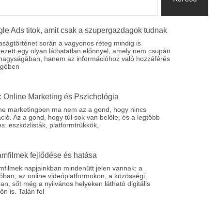
le Ads titok, amit csak a szupergazdagok tudnak
aságtörténet során a vagyonos réteg mindig is
ezett egy olyan láthatatlan előnnyel, amely nem csupán
 nagyságában, hanem az információhoz való hozzáférés
égében
 Online Marketing és Pszichológia
ine marketingben ma nem az a gond, hogy nincs
ció. Az a gond, hogy túl sok van belőle, és a legtöbb
es: eszközlisták, platformtrükkök,
ámfilmek fejlődése és hatása
mfilmek napjainkban mindenütt jelen vannak: a
ióban, az online videóplatformokon, a közösségi
n, sőt még a nyilvános helyeken látható digitális
ön is. Talán fel