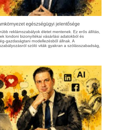
ámkörnyezet egészségügyi jelentősége
rúbb reklámszabályok életet mentenek. Ez erős állítás,
k londoni bizonyítékai vásárlási adatokból és
ég-gazdaságtani modellezésből állnak. A
szabályozásról szóló viták gyakran a szólásszabadság,