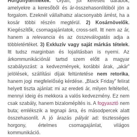
Horgonytermékek.
Olyan, jól keresett darabok,
amelyekre a keresőből és ár-összehasonlítóból jön a
forgalom. Ezeknél vállalhatsz alacsonyabb árrést, ha a
kosár többi részén megtérül.
2) Kosárnövelők.
Kiegészítők, csomagajánlatok, cross‑sell. Itt nem az ár,
hanem a
relevancia
és az
összeválogatás
adja a
többletértéket.
3) Exkluzív vagy saját márkás tételek.
Itt tudsz marginban és lojalitásban is nyerni. Az
árkommunikációnál tartsd szem előtt a magyar
szabályozást: a kedvezmények, korábbi árak, „akár”
jelölések, szállítási díjak feltüntetése
nem retorika
,
hanem jogi megfelelőség kérdése. „Black Friday” felirat
helyett tiszta ajánlat: mi az eredeti ár, milyen feltétellel,
mennyi ideig és mekkora a valós kedvezmény. Ez nem
csak szabály, hanem bizalomépítés is. A
fogyasztó
nem
buta; emlékszik a tegnapi árra, és másodpercek alatt
összehasonlít. A jó árazás
pályát
ad: tisztességes
horgony, értelmes csomagajánlat, világos
kommunikáció.