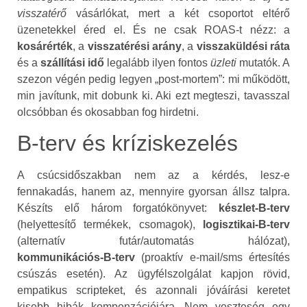
visszatérő
vásárlókat, mert a két csoportot eltérő
üzenetekkel éred el. És ne csak ROAS‑t nézz: a
kosárérték
, a
visszatérési arány
, a
visszaküldési ráta
és a
szállítási idő
legalább ilyen fontos
üzleti
mutatók. A
szezon végén pedig legyen „post‑mortem”: mi működött,
min javítunk, mit dobunk ki. Aki ezt megteszi, tavasszal
olcsóbban és okosabban fog hirdetni.
B‑terv és kríziskezelés
A csúcsidőszakban nem az a kérdés, lesz‑e
fennakadás, hanem az, mennyire gyorsan állsz talpra.
Készíts elő három forgatókönyvet:
készlet‑B‑terv
(helyettesítő termékek, csomagok),
logisztikai‑B‑terv
(alternatív futár/automatás hálózat),
kommunikációs‑B‑terv
(proaktív e‑mail/sms értesítés
csúszás esetén). Az ügyfélszolgálat kapjon rövid,
empatikus scripteket, és azonnali jóváírási keretet
kisebb hibák kompenzációjára. Nem veszteség egy