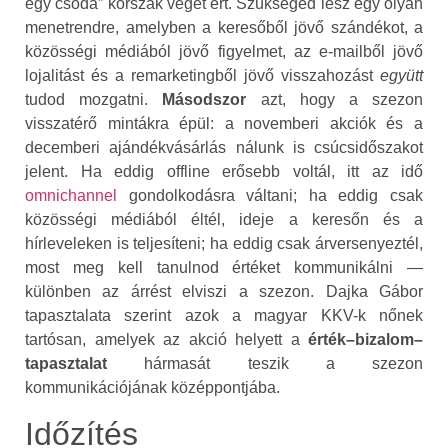
egy csoda” korszak véget ért. Szükséged lesz egy olyan
menetrendre, amelyben a keresőből jövő szándékot, a
közösségi médiából jövő figyelmet, az e-mailből jövő
lojalitást és a remarketingből jövő visszahozást
együtt
tudod mozgatni.
Másodszor
azt, hogy a szezon
visszatérő mintákra épül: a novemberi akciók és a
decemberi ajándékvásárlás nálunk is csúcsidőszakot
jelent. Ha eddig offline erősebb voltál, itt az idő
omnichannel
gondolkodásra váltani; ha eddig csak
közösségi médiából éltél, ideje a keresőn és a
hírleveleken is teljesíteni; ha eddig csak árversenyeztél,
most meg kell tanulnod értéket kommunikálni —
különben az árrést elviszi a szezon. Dajka Gábor
tapasztalata szerint azok a magyar KKV-k nőnek
tartósan, amelyek az akció helyett a
érték–bizalom–
tapasztalat
hármasát teszik a szezon
kommunikációjának középpontjába.
Időzítés