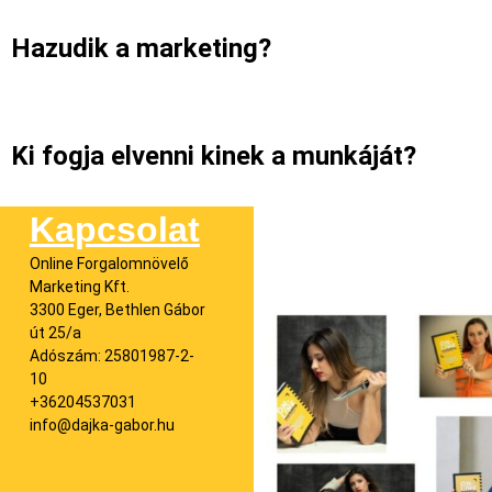
Hazudik a marketing?
Ki fogja elvenni kinek a munkáját?
Kapcsolat
Online Forgalomnövelő
Marketing Kft.
3300 Eger, Bethlen Gábor
út 25/a
Adószám: 25801987-2-
10
+36204537031
info@dajka-gabor.hu