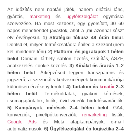
Az időzítés nem naptári játék, hanem ellátási lánc,
gyártás,
marketing
és
ügyfélszolgálat
egymásra
szervezése. Ha most kezdesz, egy gyorsított, 30–60
napos menetrendet javaslok, ahol a „mi azonnal kész”
elv érvényesül.
1) Stratégiai fókusz 48 órán belül.
Döntsd el, milyen termékcsaládra építed a szezont (nem
kell mindenre lőni).
2) Platform- és jogi alapok 1 héten
belül.
Domain, tárhely, sablon, fizetés, szállítás, ÁSZF,
adatkezelés, cookie-kezelés.
3) Kínálat és árazás 1–2
héten belül.
Árképzésed legyen transzparens és
jogszerű; a szezonális kedvezmények kommunikációja
különösen érzékeny terület.
4) Tartalom és
kreatív
2–3
héten belül.
Termékoldalak, gyakori kérdések,
csomagajánlatok, fotók, rövid videók, hirdetésvariációk.
5) Kampányok, mérések 2–4 héten belül.
GA4,
konverziók, pixel/pótkonverziók,
remarketing
listák;
Google Ads
és Meta alapkampányok, e‑mail
automatizmusok.
6) Ügyfélszolgálat és logisztika 2–4