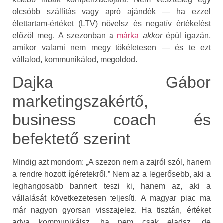
olcsóbb szállítás vagy apró ajándék — ha ezzel
élettartam‑értéket (LTV) növelsz és negatív értékelést
előzöl meg. A szezonban a
márka
akkor
épül igazán,
amikor valami nem megy tökéletesen — és te ezt
vállalod, kommunikálod, megoldod.
Dajka Gábor
marketingszakértő,
business coach és
befektető szerint
Mindig azt mondom: „A szezon nem a zajról szól, hanem
a rendre hozott ígéretekről.” Nem az a legerősebb, aki a
leghangosabb bannert teszi ki, hanem az, aki a
vállalását következetesen teljesíti. A magyar piac ma
már nagyon gyorsan visszajelez. Ha tisztán, értéket
adva kommunikálsz, ha nem csak eladsz, de