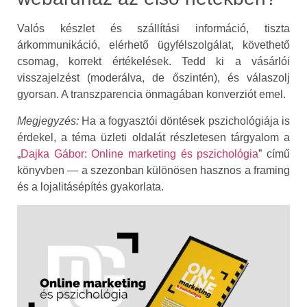
Valós készlet és szállítási információ, tiszta
árkommunikáció, elérhető ügyfélszolgálat, követhető
csomag, korrekt értékelések. Tedd ki a vásárlói
visszajelzést (moderálva, de őszintén), és válaszolj
gyorsan. A transzparencia önmagában konverziót emel.
Megjegyzés:
Ha a fogyasztói döntések pszichológiája is
érdekel, a téma üzleti oldalát részletesen tárgyalom a
„
Dajka Gábor: Online marketing és pszichológia
” című
könyvben — a szezonban különösen hasznos a framing
és a lojalitásépítés gyakorlata.