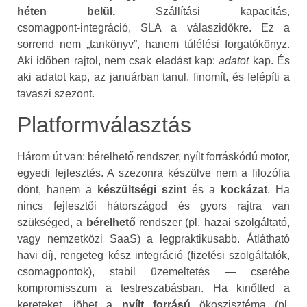
héten belül.
Szállítási kapacitás,
csomagpont‑integráció, SLA a válaszidőkre. Ez a
sorrend nem „tankönyv”, hanem túlélési forgatókönyz.
Aki időben rajtol, nem csak eladást kap:
adatot
kap. És
aki adatot kap, az januárban tanul, finomít, és felépíti a
tavaszi szezont.
Platformválasztás
Három út van: bérelhető rendszer, nyílt forráskódú motor,
egyedi fejlesztés. A szezonra készülve nem a filozófia
dönt, hanem a
készültségi szint
és a
kockázat
. Ha
nincs fejlesztői hátországod és gyors rajtra van
szükséged, a
bérelhető
rendszer (pl. hazai szolgáltató,
vagy nemzetközi SaaS) a legpraktikusabb. Átlátható
havi díj, rengeteg kész integráció (fizetési szolgáltatók,
csomagpontok), stabil üzemeltetés — cserébe
kompromisszum a testreszabásban. Ha kinőtted a
kereteket, jöhet a
nyílt forrású
ökoszisztéma (pl.