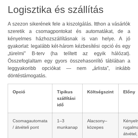
Logisztika és szállítás
A szezon sikerének fele a kiszolgálás. Itthon a vásárlók
szeretik a csomagpontokat és automatákat, de a
kényelmes házhozszállításnak is van helye. A jó
gyakorlat: legalább két‑három kézbesítési opció és egy
„türelmi” B‑terv (ha telített az egyik hálózat).
Összefoglaltam egy gyors összehasonlító táblában a
leggyakoribb opciókat — nem „árlista”, inkább
döntéstámogatás.
Opció
Tipikus
Költségszint
Előny
szállítási
idő
Csomagautomata
1–3
Alacsony–
Kényel
/ átvételi pont
munkanap
közepes
rugalm
átvétel,