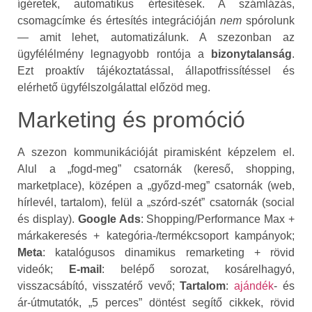
ígéretek, automatikus értesítések. A számlázás,
csomagcímke és értesítés integrációján
nem
spórolunk
— amit lehet, automatizálunk. A szezonban az
ügyfélélmény legnagyobb rontója a
bizonytalanság
.
Ezt proaktív tájékoztatással, állapotfrissítéssel és
elérhető ügyfélszolgálattal előzöd meg.
Marketing és promóció
A szezon kommunikációját piramisként képzelem el.
Alul a „fogd‑meg” csatornák (kereső, shopping,
marketplace), középen a „győzd‑meg” csatornák (web,
hírlevél, tartalom), felül a „szórd‑szét” csatornák (social
és display).
Google Ads
: Shopping/Performance Max +
márkakeresés + kategória‑/termékcsoport kampányok;
Meta
: katalógusos dinamikus remarketing + rövid
videók;
E‑mail
: belépő sorozat, kosárelhagyó,
visszacsábító, visszatérő vevő;
Tartalom
:
ajándék
‑ és
ár‑útmutatók, „5 perces” döntést segítő cikkek, rövid