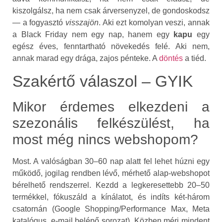
kiszolgálsz, ha nem csak árversenyzel, de gondoskodsz
— a fogyasztó
visszajön
. Aki ezt komolyan veszi, annak
a Black Friday nem egy nap, hanem egy
kapu
egy
egész éves, fenntartható növekedés felé. Aki nem,
annak marad egy drága, zajos pénteke. A
döntés
a tiéd.
Szakértő válaszol – GYIK
Mikor érdemes elkezdeni a
szezonális felkészülést, ha
most még nincs webshopom?
Most. A valóságban 30–60 nap alatt fel lehet húzni egy
működő, jogilag rendben lévő, mérhető alap‑webshopot
bérelhető rendszerrel. Kezdd a legkeresettebb 20–50
termékkel, fókuszáld a kínálatot, és indíts két‑három
csatornán (Google Shopping/Performance Max, Meta
katalógus, e‑mail belépő sorozat). Közben mérj mindent