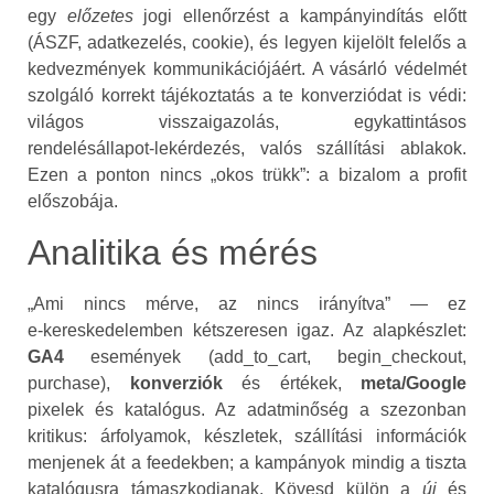
egy
előzetes
jogi ellenőrzést a kampányindítás előtt
(ÁSZF, adatkezelés, cookie), és legyen kijelölt felelős a
kedvezmények kommunikációjáért. A vásárló védelmét
szolgáló korrekt tájékoztatás a te konverziódat is védi:
világos visszaigazolás, egykattintásos
rendelésállapot‑lekérdezés, valós szállítási ablakok.
Ezen a ponton nincs „okos trükk”: a bizalom a profit
előszobája.
Analitika és mérés
„Ami nincs mérve, az nincs irányítva” — ez
e‑kereskedelemben kétszeresen igaz. Az alapkészlet:
GA4
események (add_to_cart, begin_checkout,
purchase),
konverziók
és értékek,
meta/Google
pixelek és katalógus. Az adatminőség a szezonban
kritikus: árfolyamok, készletek, szállítási információk
menjenek át a feedekben; a kampányok mindig a tiszta
katalógusra támaszkodjanak. Kövesd külön a
új
és