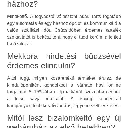
házhoz?
Mindkettő. A fogyasztó választani akar. Tarts legalább
egy automatás és egy házhoz opciót, és kommunikáld a
valós szállítási időt. Csúcsidőben érdemes tartalék
szolgáltatót is bekészíteni, hogy el tudd kerülni a telített
hálózatokat.
Mekkora hirdetési büdzsével
érdemes elindulni?
Attól függ, milyen kosárértékű terméket árulsz, de
kiindulópontként gondolkodj a várható havi online
forgalmad 8–15%-ában. Új márkánál, szezonban ennek
a felső sávja reálisabb. A lényeg: koncentrált
kampányok, több kreatívvariáns, fegyelmezett tesztelés.
Mitől lesz bizalomkeltő egy új
webáruház az első hetekben?