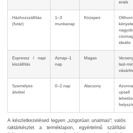
érték
Házhozszállítás
1–3
Közepes
Otthoni
(futár)
munkanap
kényel
nagyob
csomag
ideális
Expressz / napi
Aznap–1
Magas
Versen
kiszállítás
nap
last‑mi
vásárl
Személyes
0–2 nap
Alacsony
Azonnal
átvétel
upsell
lehető
helyszí
A készletkezelésed legyen „szigorúan unalmas”: valós
raktárkészlet a terméklapon, egyértelmű szállítási