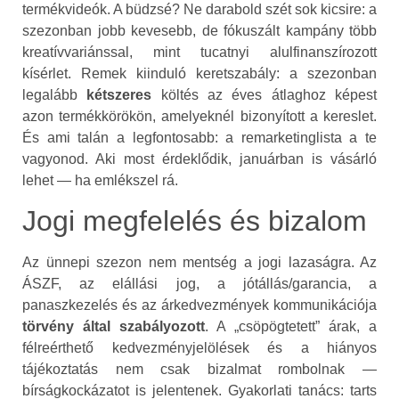
termékvideók. A büdzsé? Ne darabold szét sok kicsire: a
szezonban jobb kevesebb, de fókuszált kampány több
kreatívvariánssal, mint tucatnyi alulfinanszírozott
kísérlet. Remek kiinduló keretszabály: a szezonban
legalább
kétszeres
költés az éves átlaghoz képest
azon termékkörökön, amelyeknél bizonyított a kereslet.
És ami talán a legfontosabb: a remarketinglista a te
vagyonod. Aki most érdeklődik, januárban is vásárló
lehet — ha emlékszel rá.
Jogi megfelelés és bizalom
Az ünnepi szezon nem mentség a jogi lazaságra. Az
ÁSZF, az elállási jog, a jótállás/garancia, a
panaszkezelés és az árkedvezmények kommunikációja
törvény által szabályozott
. A „csöpögtetett” árak, a
félreérthető kedvezményjelölések és a hiányos
tájékoztatás nem csak bizalmat rombolnak —
bírságkockázatot is jelentenek. Gyakorlati tanács: tarts