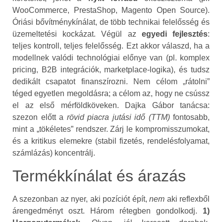
WooCommerce, PrestaShop, Magento Open Source).
Óriási bővítménykínálat, de több technikai felelősség és
üzemeltetési kockázat. Végül az
egyedi fejlesztés
:
teljes kontroll, teljes felelősség. Ezt akkor válaszd, ha a
modellnek valódi technológiai előnye van (pl. komplex
pricing, B2B integrációk, marketplace‑logika), és tudsz
dedikált csapatot finanszírozni. Nem célom „rátolni”
téged egyetlen megoldásra; a célom az, hogy ne csússz
el az első mérföldköveken. Dajka Gábor tanácsa:
szezon előtt a
rövid piacra jutási idő (TTM)
fontosabb,
mint a „tökéletes” rendszer. Zárj le kompromisszumokat,
és a kritikus elemekre (stabil fizetés, rendelésfolyamat,
számlázás) koncentrálj.
Termékkínálat és árazás
A szezonban az nyer, aki pozíciót épít,
nem
aki reflexből
árengedményt oszt. Három rétegben gondolkodj.
1)