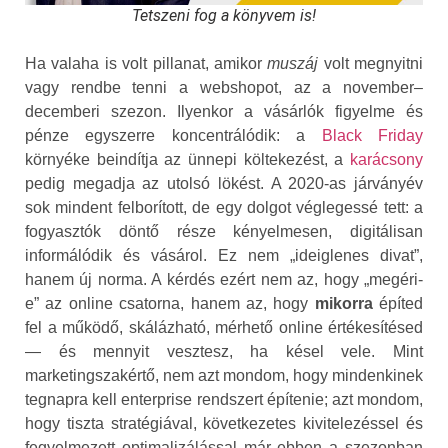
Tetszeni fog a könyvem is!
Ha valaha is volt pillanat, amikor
muszáj
volt megnyitni
vagy rendbe tenni a webshopot, az a november–
decemberi szezon. Ilyenkor a vásárlók figyelme és
pénze egyszerre koncentrálódik: a
Black Friday
környéke beindítja az ünnepi költekezést, a
karácsony
pedig megadja az utolsó lökést. A 2020-as járványév
sok mindent felborított, de egy dolgot véglegessé tett: a
fogyasztók döntő része kényelmesen, digitálisan
informálódik és vásárol. Ez nem „ideiglenes divat”,
hanem új norma. A kérdés ezért nem az, hogy „megéri-
e” az online csatorna, hanem az, hogy
mikorra
építed
fel a működő, skálázható, mérhető online értékesítésed
— és mennyit vesztesz, ha késel vele. Mint
marketingszakértő, nem azt mondom, hogy mindenkinek
tegnapra kell enterprise rendszert építenie; azt mondom,
hogy tiszta stratégiával, következetes kivitelezéssel és
fegyelmezett optimalizálással
már ebben a szezonban