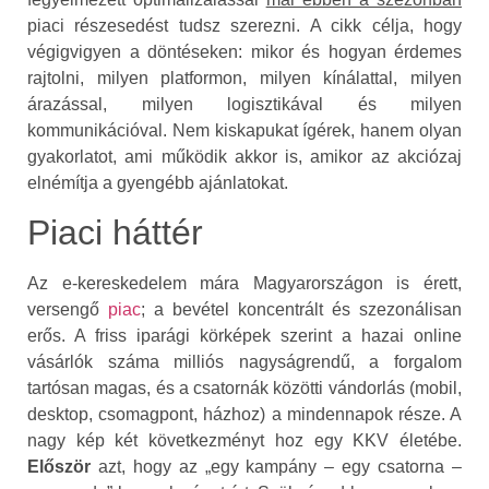
piaci részesedést tudsz szerezni. A cikk célja, hogy
végigvigyen a döntéseken: mikor és hogyan érdemes
rajtolni, milyen platformon, milyen kínálattal, milyen
árazással, milyen logisztikával és milyen
kommunikációval. Nem kiskapukat ígérek, hanem olyan
gyakorlatot, ami működik akkor is, amikor az akciózaj
elnémítja a gyengébb ajánlatokat.
Piaci háttér
Az e‑kereskedelem mára Magyarországon is érett,
versengő
piac
; a bevétel koncentrált és szezonálisan
erős. A friss iparági körképek szerint a hazai online
vásárlók száma milliós nagyságrendű, a forgalom
tartósan magas, és a csatornák közötti vándorlás (mobil,
desktop, csomagpont, házhoz) a mindennapok része. A
nagy kép két következményt hoz egy KKV életébe.
Először
azt, hogy az „egy kampány – egy csatorna –