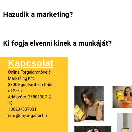
Hazudik a marketing?
Ki fogja elvenni kinek a munkáját?
Kapcsolat
Online Forgalomnövelő
Marketing Kft.
3300 Eger, Bethlen Gábor
út 25/a
Adószám: 25801987-2-
10
+36204537031
info@dajka-gabor.hu