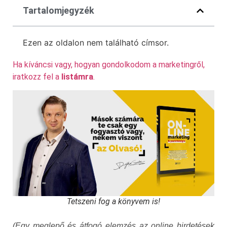
Tartalomjegyzék
Ezen az oldalon nem található címsor.
Ha kíváncsi vagy, hogyan gondolkodom a marketingről,
iratkozz fel a
listámra
.
Tetszeni fog a könyvem is!
(Egy meglepő és átfogó elemzés az online hirdetések