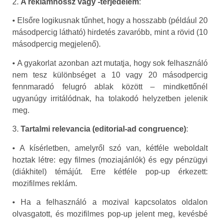
2.
A reklámhossz vagy -terjedelem
:
• Elsőre logikusnak tűnhet, hogy a hosszabb (például 20
másodpercig látható) hirdetés zavaróbb, mint a rövid (10
másodpercig megjelenő).
• A gyakorlat azonban azt mutatja, hogy sok felhasználó
nem tesz különbséget a 10 vagy 20 másodpercig
fennmaradó felugró ablak között – mindkettőnél
ugyanúgy irritálódnak, ha tolakodó helyzetben jelenik
meg.
3.
Tartalmi relevancia (editorial-ad congruence)
:
• A kísérletben, amelyről szó van, kétféle weboldalt
hoztak létre: egy filmes (moziajánlók) és egy pénzügyi
(diákhitel) témájút. Erre kétféle pop-up érkezett:
mozifilmes reklám.
• Ha a felhasználó a mozival kapcsolatos oldalon
olvasgatott, és mozifilmes pop-up jelent meg, kevésbé