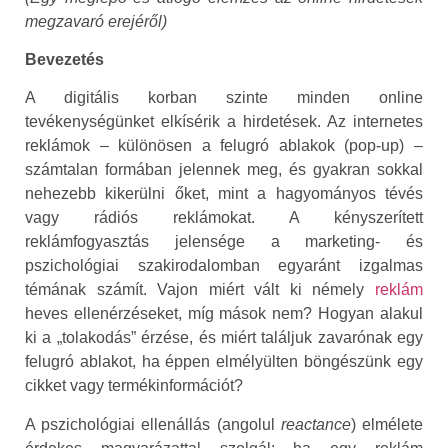
megzavaró erejéről)
Bevezetés
A digitális korban szinte minden online
tevékenységünket elkísérik a hirdetések. Az internetes
reklámok – különösen a felugró ablakok (pop-up) –
számtalan formában jelennek meg, és gyakran sokkal
nehezebb kikerülni őket, mint a hagyományos tévés
vagy rádiós reklámokat. A kényszerített
reklámfogyasztás jelensége a marketing- és
pszichológiai szakirodalomban egyaránt izgalmas
témának számít. Vajon miért vált ki némely
reklám
heves ellenérzéseket, míg mások nem? Hogyan alakul
ki a „tolakodás” érzése, és miért találjuk zavarónak egy
felugró ablakot, ha éppen elmélyülten böngészünk egy
cikket vagy termékinformációt?
A pszichológiai ellenállás (angolul
reactance
) elmélete