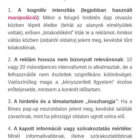
1.
A kognitív intenzitás (legjobban használt
manipuláció
)
: Mikor a felugró hirdetés épp olvasás
közben lépett életbe (tehát az alanyok elmélyültek
voltak), erősen „tolakodóként” írták le a reklámot. Amikor
váltás közben (oldalról oldalra) jelent meg, kevésbé tűnt
tolakodónak.
2.
A reklám hossza nem bizonyult relevánsnak
: 10
vagy 20 másodperces intervallumot is alkalmaztak, de a
felhasználók nem észleltek szignifikáns különbséget.
Valószínűleg maga a „kényszerített figyelem” érzése
erőteljesebb, mintsem a konkrét időtartam.
3.
A hirdetés és a tématartalom „összhangja”
: Ha a
filmes pop-up mozioldalon jelent meg, kevésbé találták
zavarónak, mint ha pénzügyi oldalon ugrott volna elő.
4.
A kapott információ vagy szórakoztatás mértéke
:
Minél informatívabbnak, illetve szórakoztatóbbnak