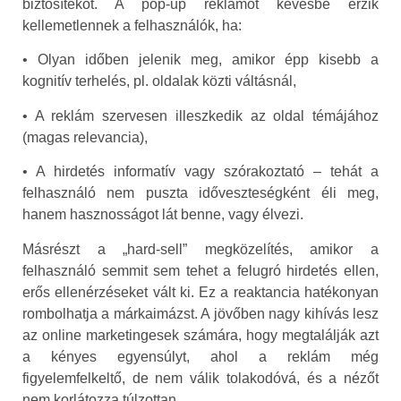
biztosítékot. A pop-up reklámot kevésbé érzik
kellemetlennek a felhasználók, ha:
• Olyan időben jelenik meg, amikor épp kisebb a
kognitív terhelés, pl. oldalak közti váltásnál,
• A reklám szervesen illeszkedik az oldal témájához
(magas relevancia),
• A hirdetés informatív vagy szórakoztató – tehát a
felhasználó nem puszta időveszteségként éli meg,
hanem hasznosságot lát benne, vagy élvezi.
Másrészt a „hard-sell” megközelítés, amikor a
felhasználó semmit sem tehet a felugró hirdetés ellen,
erős ellenérzéseket vált ki. Ez a reaktancia hatékonyan
rombolhatja a márkaimázst. A jövőben nagy kihívás lesz
az online marketingesek számára, hogy megtalálják azt
a kényes egyensúlyt, ahol a reklám még
figyelemfelkeltő, de nem válik tolakodóvá, és a nézőt
nem korlátozza túlzottan.