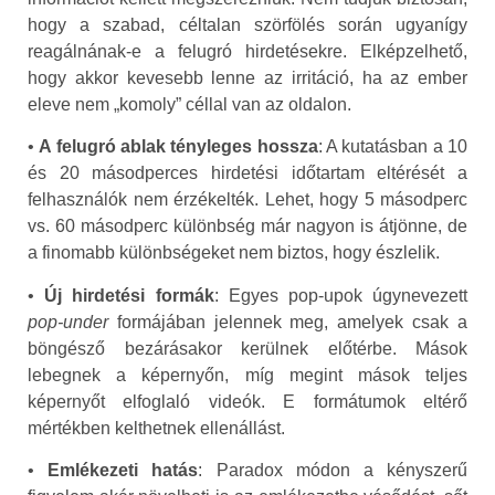
hogy a szabad, céltalan szörfölés során ugyanígy
reagálnának-e a felugró hirdetésekre. Elképzelhető,
hogy akkor kevesebb lenne az irritáció, ha az ember
eleve nem „komoly” céllal van az oldalon.
•
A felugró ablak tényleges hossza
: A kutatásban a 10
és 20 másodperces hirdetési időtartam eltérését a
felhasználók nem érzékelték. Lehet, hogy 5 másodperc
vs. 60 másodperc különbség már nagyon is átjönne, de
a finomabb különbségeket nem biztos, hogy észlelik.
•
Új hirdetési formák
: Egyes pop-upok úgynevezett
pop-under
formájában jelennek meg, amelyek csak a
böngésző bezárásakor kerülnek előtérbe. Mások
lebegnek a képernyőn, míg megint mások teljes
képernyőt elfoglaló videók. E formátumok eltérő
mértékben kelthetnek ellenállást.
•
Emlékezeti hatás
: Paradox módon a kényszerű