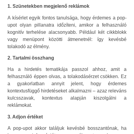
1. Szünetekben megjelenő reklámok
A kísérlet egyik fontos tanulsága, hogy érdemes a pop-
upot olyan pillanatra időzíteni, amikor a felhasználó
kognitív terhelése alacsonyabb. Például két cikkblokk
vagy menüpont közötti átmenetnél: így kevésbé
tolakodó az élmény.
2. Tartalmi összhang
Ha a hirdetés tematikája passzol ahhoz, amit a
felhasználó éppen olvas, a tolakodásérzet csökken. Ez
a gyakorlatban annyit jelent, hogy érdemes
kontextusfüggő hirdetéseket alkalmazni – azaz releváns
kulcsszavak, kontextus alapján kiszolgálni a
reklámokat.
3. Adjon értéket
A pop-upot akkor találjuk kevésbé bosszantónak, ha