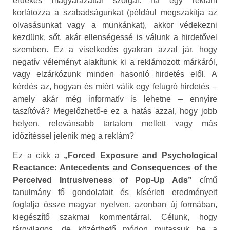
érdekes magyarázattal szolgál: ha egy reklám
korlátozza a szabadságunkat (például megszakítja az
olvasásunkat vagy a munkánkat), akkor védekezni
kezdünk, sőt, akár ellenségessé is válunk a hirdetővel
szemben. Ez a viselkedés gyakran azzal jár, hogy
negatív véleményt alakítunk ki a reklámozott márkáról,
vagy elzárkózunk minden hasonló hirdetés elől. A
kérdés az, hogyan és miért válik egy felugró hirdetés –
amely akár még informatív is lehetne – ennyire
taszítóvá? Megelőzhető-e ez a hatás azzal, hogy jobb
helyen, relevánsabb tartalom mellett vagy más
időzítéssel jelenik meg a reklám?
Ez a cikk a
„Forced Exposure and Psychological
Reactance: Antecedents and Consequences of the
Perceived Intrusiveness of Pop-Up Ads”
című
tanulmány fő gondolatait és kísérleti eredményeit
foglalja össze magyar nyelven, azonban új formában,
kiegészítő szakmai kommentárral. Célunk, hogy
tárgyilagos, de közérthető módon mutassuk be a