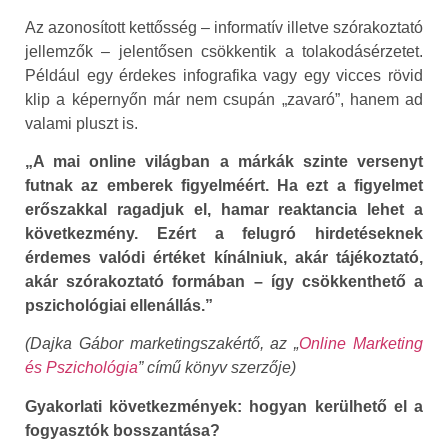
Az azonosított kettősség – informatív illetve szórakoztató
jellemzők – jelentősen csökkentik a tolakodásérzetet.
Például egy érdekes infografika vagy egy vicces rövid
klip a képernyőn már nem csupán „zavaró”, hanem ad
valami pluszt is.
„A mai online világban a márkák szinte versenyt
futnak az emberek figyelméért. Ha ezt a figyelmet
erőszakkal ragadjuk el, hamar reaktancia lehet a
következmény. Ezért a felugró hirdetéseknek
érdemes valódi értéket kínálniuk, akár tájékoztató,
akár szórakoztató formában – így csökkenthető a
pszichológiai ellenállás.”
(Dajka Gábor marketingszakértő, az „
Online Marketing
és Pszichológia
” című könyv szerzője)
Gyakorlati következmények: hogyan kerülhető el a
fogyasztók bosszantása?