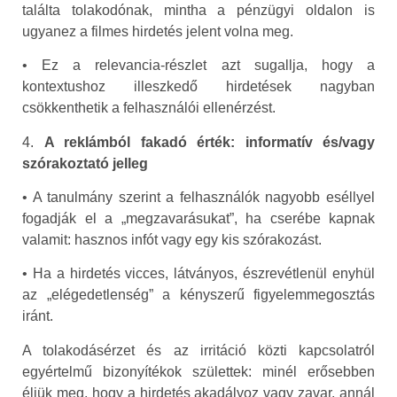
találta tolakodónak, mintha a pénzügyi oldalon is
ugyanez a filmes hirdetés jelent volna meg.
• Ez a relevancia-részlet azt sugallja, hogy a
kontextushoz illeszkedő hirdetések nagyban
csökkenthetik a felhasználói ellenérzést.
4.
A reklámból fakadó érték: informatív és/vagy
szórakoztató jelleg
• A tanulmány szerint a felhasználók nagyobb eséllyel
fogadják el a „megzavarásukat”, ha cserébe kapnak
valamit: hasznos infót vagy egy kis szórakozást.
• Ha a hirdetés vicces, látványos, észrevétlenül enyhül
az „elégedetlenség” a kényszerű figyelemmegosztás
iránt.
A tolakodásérzet és az irritáció közti kapcsolatról
egyértelmű bizonyítékok születtek: minél erősebben
éljük meg, hogy a hirdetés akadályoz vagy zavar, annál