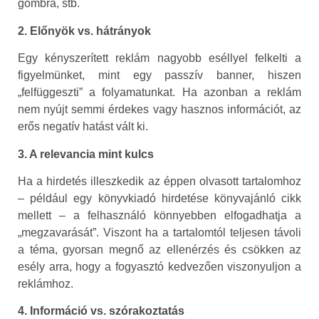
gombra, stb.
2. Előnyök vs. hátrányok
Egy kényszerített reklám nagyobb eséllyel felkelti a
figyelmünket, mint egy passzív banner, hiszen
„felfüggeszti” a folyamatunkat. Ha azonban a reklám
nem nyújt semmi érdekes vagy hasznos információt, az
erős negatív hatást vált ki.
3. A relevancia mint kulcs
Ha a hirdetés illeszkedik az éppen olvasott tartalomhoz
– például egy könyvkiadó hirdetése könyvajánló cikk
mellett – a felhasználó könnyebben elfogadhatja a
„megzavarását”. Viszont ha a tartalomtól teljesen távoli
a téma, gyorsan megnő az ellenérzés és csökken az
esély arra, hogy a fogyasztó kedvezően viszonyuljon a
reklámhoz.
4. Információ vs. szórakoztatás