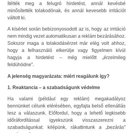
ítélték meg a felugró hirdetést, annál kevésbé
minősítették tolakodónak, és annál kevesebb irritációt
váltott ki.
A kísérlet során bebizonyosodott az is, hogy az irritáció
nem mindig vezet automatikusan a reklám bezárásához.
Sokszor maga a tolakodásérzet már elég volt ahhoz,
hogy a felhasználó elkerülje vagy figyelmen kívül
hagyja a hirdetést – még mielőtt „érzelmileg
feldühödne”.
A jelenség magyarázata: miért reagálunk így?
1. Reaktancia – a szabadságunk védelme
Ha valami (például egy reklám) megakadályoz
bennünket célunk elérésében, egyfajta belső ellenállás
lesz a válaszunk. Előfordul, hogy a lehető legkisebb
időráfordítással igyekszünk visszaszerezni a
szabadságunkat: kilépünk, rákattintunk a „bezárás”