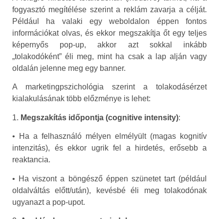
fogyasztó megítélése szerint a reklám zavarja a célját.
Például ha valaki egy weboldalon éppen fontos
információkat olvas, és ekkor megszakítja őt egy teljes
képernyős pop-up, akkor azt sokkal inkább
„tolakodóként” éli meg, mint ha csak a lap alján vagy
oldalán jelenne meg egy banner.
A marketingpszichológia szerint a tolakodásérzet
kialakulásának több előzménye is lehet:
1.
Megszakítás időpontja (cognitive intensity)
:
• Ha a felhasználó mélyen elmélyült (magas kognitív
intenzitás), és ekkor ugrik fel a hirdetés, erősebb a
reaktancia.
• Ha viszont a böngésző éppen szünetet tart (például
oldalváltás előtt/után), kevésbé éli meg tolakodónak
ugyanazt a pop-upot.