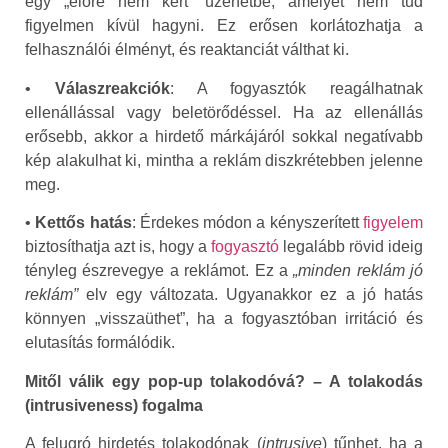
egy „előre nem kért” üzenetbe, amelyet nem tud
figyelmen kívül hagyni. Ez erősen korlátozhatja a
felhasználói élményt, és reaktanciát válthat ki.
•
Válaszreakciók
: A fogyasztók reagálhatnak
ellenállással vagy beletörődéssel. Ha az ellenállás
erősebb, akkor a hirdető márkájáról sokkal negatívabb
kép alakulhat ki, mintha a reklám diszkrétebben jelenne
meg.
•
Kettős hatás
: Érdekes módon a kényszerített
figyelem
biztosíthatja azt is, hogy a
fogyasztó
legalább rövid ideig
tényleg észrevegye a reklámot. Ez a
„minden reklám jó
reklám”
elv egy változata. Ugyanakkor ez a jó hatás
könnyen „visszaüthet”, ha a fogyasztóban irritáció és
elutasítás formálódik.
Mitől válik egy pop-up tolakodóvá? – A tolakodás
(intrusiveness) fogalma
A felugró hirdetés tolakodónak (
intrusive
) tűnhet, ha a