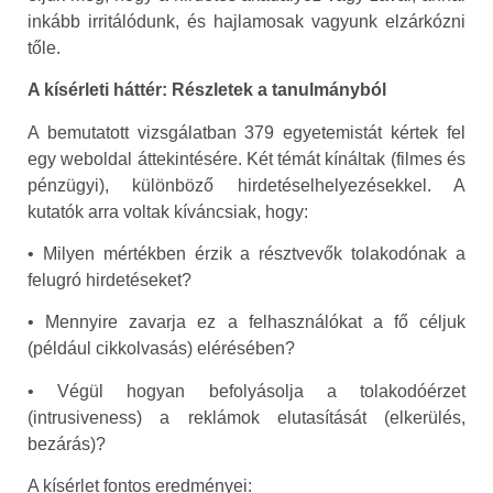
inkább irritálódunk, és hajlamosak vagyunk elzárkózni
tőle.
A kísérleti háttér: Részletek a tanulmányból
A bemutatott vizsgálatban 379 egyetemistát kértek fel
egy weboldal áttekintésére. Két témát kínáltak (filmes és
pénzügyi), különböző hirdetéselhelyezésekkel. A
kutatók arra voltak kíváncsiak, hogy:
• Milyen mértékben érzik a résztvevők tolakodónak a
felugró hirdetéseket?
• Mennyire zavarja ez a felhasználókat a fő céljuk
(például cikkolvasás) elérésében?
• Végül hogyan befolyásolja a tolakodóérzet
(intrusiveness) a reklámok elutasítását (elkerülés,
bezárás)?
A kísérlet fontos eredményei: