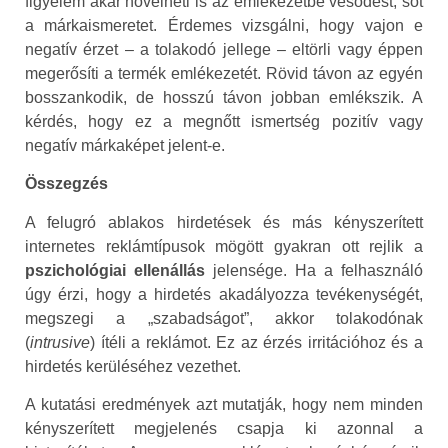
figyelem akár növelheti is az emlékezetbe vésődést, sőt
a márkaismeretet. Érdemes vizsgálni, hogy vajon e
negatív érzet – a tolakodó jellege – eltörli vagy éppen
megerősíti a termék emlékezetét. Rövid távon az egyén
bosszankodik, de hosszú távon jobban emlékszik. A
kérdés, hogy ez a megnőtt ismertség pozitív vagy
negatív márkaképet jelent-e.
Összegzés
A felugró ablakos hirdetések és más kényszerített
internetes reklámtípusok mögött gyakran ott rejlik a
pszichológiai ellenállás
jelensége. Ha a felhasználó
úgy érzi, hogy a hirdetés akadályozza tevékenységét,
megszegi a „szabadságot”, akkor tolakodónak
(
intrusive
) ítéli a reklámot. Ez az érzés irritációhoz és a
hirdetés kerüléséhez vezethet.
A kutatási eredmények azt mutatják, hogy nem minden
kényszerített megjelenés csapja ki azonnal a