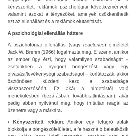
kényszerített reklámok pszichológiai következményeit,
valamint azokat a tényezőket, amelyek csökkenthetik
ezt az ellenállást és a reklámok elutasítását.
A pszichológiai ellenállás háttere
A pszichológiai ellenállás (vagy
reactance
) elméletét
Jack W. Brehm (1966) fogalmazta meg. E szerint amikor
az ember úgy érzi, hogy valamilyen szabadságát –
esetünkben a nyugodt böngészést vagy egy
olvasási/tevékenységi szabadságot – korlátozzák, akkor
ösztönösen küzdeni kezd a szabadsága
visszaszerzéséért. Ez akár a hirdetéstől való
menekülésben (bezárásban, továbbkattintásban), akár
pedig abban nyilvánul meg, hogy irritáltan reagál az
üzenetre vagy a márkára.
•
Kényszerített reklám
: Amikor egy felugró ablak
blokkolja a böngészőfelületet, a felhasználó beleütközik