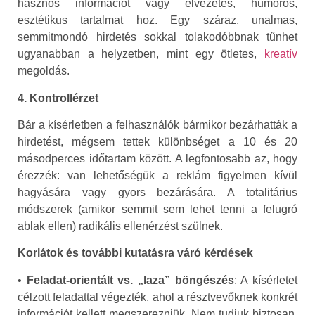
hasznos információt vagy élvezetes, humoros,
esztétikus tartalmat hoz. Egy száraz, unalmas,
semmitmondó hirdetés sokkal tolakodóbbnak tűnhet
ugyanabban a helyzetben, mint egy ötletes,
kreatív
megoldás.
4. Kontrollérzet
Bár a kísérletben a felhasználók bármikor bezárhatták a
hirdetést, mégsem tettek különbséget a 10 és 20
másodperces időtartam között. A legfontosabb az, hogy
érezzék: van lehetőségük a reklám figyelmen kívül
hagyására vagy gyors bezárására. A totalitárius
módszerek (amikor semmit sem lehet tenni a felugró
ablak ellen) radikális ellenérzést szülnek.
Korlátok és további kutatásra váró kérdések
•
Feladat-orientált vs. „laza” böngészés
: A kísérletet
célzott feladattal végezték, ahol a résztvevőknek konkrét
információt kellett megszerezniük. Nem tudjuk biztosan,