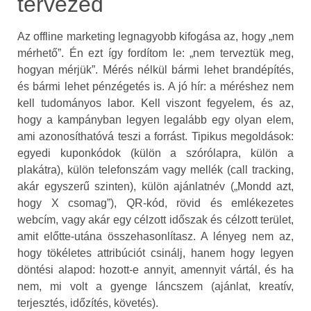
tervezed
Az offline marketing legnagyobb kifogása az, hogy „nem
mérhető”. Én ezt így fordítom le: „nem terveztük meg,
hogyan mérjük”. Mérés nélkül bármi lehet brandépítés,
és bármi lehet pénzégetés is. A jó hír: a méréshez nem
kell tudományos labor. Kell viszont fegyelem, és az,
hogy a kampányban legyen legalább egy olyan elem,
ami azonosíthatóvá teszi a forrást. Tipikus megoldások:
egyedi kuponkódok (külön a szórólapra, külön a
plakátra), külön telefonszám vagy mellék (call tracking,
akár egyszerű szinten), külön ajánlatnév („Mondd azt,
hogy X csomag”), QR-kód, rövid és emlékezetes
webcím, vagy akár egy célzott időszak és célzott terület,
amit előtte-utána összehasonlítasz. A lényeg nem az,
hogy tökéletes attribúciót csinálj, hanem hogy legyen
döntési alapod: hozott-e annyit, amennyit vártál, és ha
nem, mi volt a gyenge láncszem (ajánlat, kreatív,
terjesztés, időzítés, követés).