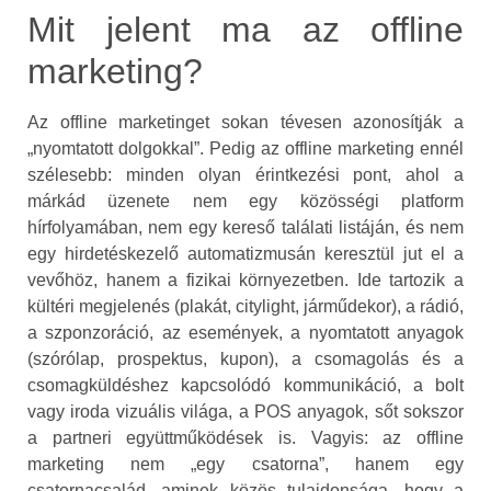
Mit jelent ma az offline
marketing?
Az offline marketinget sokan tévesen azonosítják a
„nyomtatott dolgokkal”. Pedig az offline marketing ennél
szélesebb: minden olyan érintkezési pont, ahol a
márkád üzenete nem egy közösségi platform
hírfolyamában, nem egy kereső találati listáján, és nem
egy hirdetéskezelő automatizmusán keresztül jut el a
vevőhöz, hanem a fizikai környezetben. Ide tartozik a
kültéri megjelenés (plakát, citylight, járműdekor), a rádió,
a szponzoráció, az események, a nyomtatott anyagok
(szórólap, prospektus, kupon), a csomagolás és a
csomagküldéshez kapcsolódó kommunikáció, a bolt
vagy iroda vizuális világa, a POS anyagok, sőt sokszor
a partneri együttműködések is. Vagyis: az offline
marketing nem „egy csatorna”, hanem egy
csatornacsalád, aminek közös tulajdonsága, hogy a