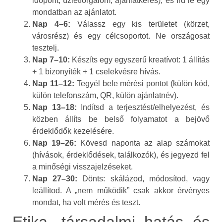
időpont, üzletforgalom, ajánlatkérés), és írd le egy
mondatban az ajánlatot.
Nap 4–6:
Válassz egy kis területet (körzet,
városrész) és egy célcsoportot. Ne országosat
tesztelj.
Nap 7–10:
Készíts egy egyszerű kreatívot: 1 állítás
+ 1 bizonyíték + 1 cselekvésre hívás.
Nap 11–12:
Tegyél bele mérési pontot (külön kód,
külön telefonszám, QR, külön ajánlatnév).
Nap 13–18:
Indítsd a terjesztést/elhelyezést, és
közben állíts be belső folyamatot a bejövő
érdeklődők kezelésére.
Nap 19–26:
Kövesd naponta az alap számokat
(hívások, érdeklődések, találkozók), és jegyezd fel
a minőségi visszajelzéseket.
Nap 27–30:
Dönts: skálázod, módosítod, vagy
leállítod. A „nem működik” csak akkor érvényes
mondat, ha volt mérés és teszt.
Etika, társadalmi hatás és