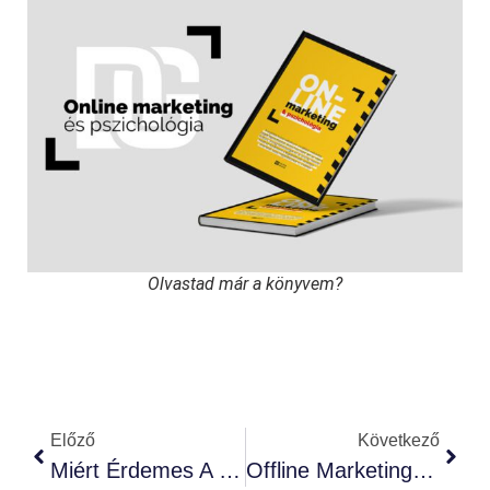
Olvastad már a könyvem?
Előző
Következő
Miért Érdemes A Fogkrém Történetén Keresztül Marketinget Tanulni?
Offline Marketing 2026-Ban: Mikor Éri Meg, És Mikor Pénzkidobás?