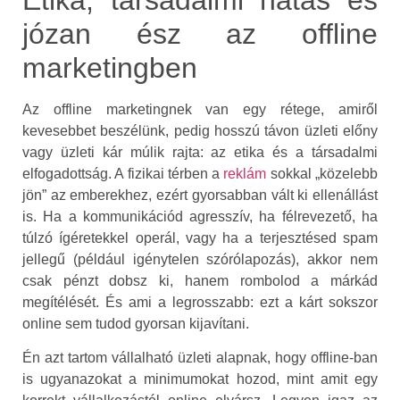
józan ész az offline
marketingben
Az offline marketingnek van egy rétege, amiről
kevesebbet beszélünk, pedig hosszú távon üzleti előny
vagy üzleti kár múlik rajta: az etika és a társadalmi
elfogadottság. A fizikai térben a
reklám
sokkal „közelebb
jön” az emberekhez, ezért gyorsabban vált ki ellenállást
is. Ha a kommunikációd agresszív, ha félrevezető, ha
túlzó ígéretekkel operál, vagy ha a terjesztésed spam
jellegű (például igénytelen szórólapozás), akkor nem
csak pénzt dobsz ki, hanem rombolod a márkád
megítélését. És ami a legrosszabb: ezt a kárt sokszor
online sem tudod gyorsan kijavítani.
Én azt tartom vállalható üzleti alapnak, hogy offline-ban
is ugyanazokat a minimumokat hozod, mint amit egy