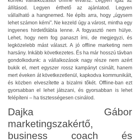
korrekt vállalkozástól online elvársz. Legyen igaz az
állításod. Legyen érthető az ajánlatod. Legyen
vállalható a hangnemed. Ne építs arra, hogy „úgysem
lehet számon kérni”. Ne kezeld úgy a várost, mintha egy
ingyenes hirdetőtábla lenne. A fogyasztó nem hülye.
Lehet, hogy nem fog panaszt írni, de megjegyzi, és
legközelebb mást választ. A jó offline marketing nem
harsány. Inkább következetes. És ha már hosszú távban
gondolkodunk: a vállalkozások nagy része nem azért
bukik el, mert egyszer rossz kampányt csinált, hanem
mert éveken át következetlenül, kapkodva kommunikált,
és közben elveszítette a bizalmi tőkét. Offline-ban ezt
gyorsabban el lehet játszani, és gyorsabban is lehet
felépíteni – ha tisztességesen csinálod.
Dajka Gábor
marketingszakértő,
business coach és