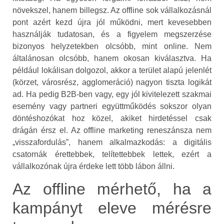
növekszel, hanem billegsz. Az offline sok vállalkozásnál
pont azért kezd újra jól működni, mert kevesebben
használják tudatosan, és a figyelem megszerzése
bizonyos helyzetekben olcsóbb, mint online. Nem
általánosan olcsóbb, hanem okosan kiválasztva. Ha
például lokálisan dolgozol, akkor a terület alapú jelenlét
(körzet, városrész, agglomeráció) nagyon tiszta logikát
ad. Ha pedig B2B-ben vagy, egy jól kivitelezett szakmai
esemény vagy partneri együttműködés sokszor olyan
döntéshozókat hoz közel, akiket hirdetéssel csak
drágán érsz el. Az offline marketing reneszánsza nem
„visszafordulás”, hanem alkalmazkodás: a digitális
csatornák érettebbek, telítettebbek lettek, ezért a
vállalkozónak újra érdeke lett több lábon állni.
Az offline mérhető, ha a
kampányt eleve mérésre