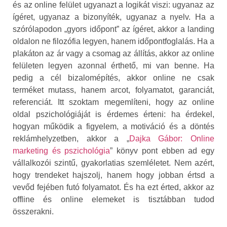
és az online felület ugyanazt a logikát viszi: ugyanaz az
ígéret, ugyanaz a bizonyíték, ugyanaz a nyelv. Ha a
szórólapodon „gyors időpont” az ígéret, akkor a landing
oldalon ne filozófia legyen, hanem időpontfoglalás. Ha a
plakáton az ár vagy a csomag az állítás, akkor az online
felületen legyen azonnal érthető, mi van benne. Ha
pedig a cél bizalomépítés, akkor online ne csak
terméket mutass, hanem arcot, folyamatot, garanciát,
referenciát. Itt szoktam megemlíteni, hogy az online
oldal pszichológiáját is érdemes érteni: ha érdekel,
hogyan működik a figyelem, a motiváció és a döntés
reklámhelyzetben, akkor a „
Dajka Gábor: Online
marketing és pszichológia
” könyv pont ebben ad egy
vállalkozói szintű, gyakorlatias szemléletet. Nem azért,
hogy trendeket hajszolj, hanem hogy jobban értsd a
vevőd fejében futó folyamatot. És ha ezt érted, akkor az
offline és online elemeket is tisztábban tudod
összerakni.