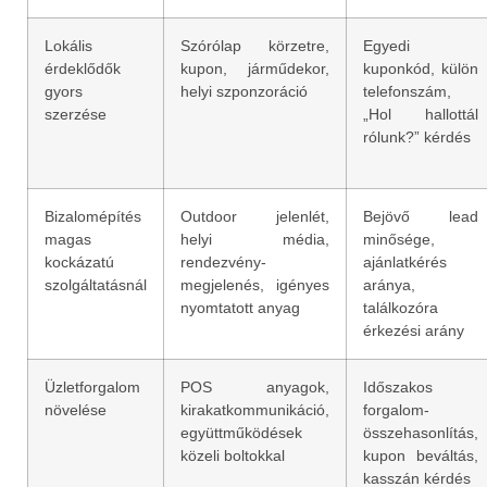
Lokális
Szórólap körzetre,
Egyedi
érdeklődők
kupon, járműdekor,
kuponkód, külön
gyors
helyi szponzoráció
telefonszám,
szerzése
„Hol hallottál
rólunk?” kérdés
Bizalomépítés
Outdoor jelenlét,
Bejövő lead
magas
helyi média,
minősége,
kockázatú
rendezvény-
ajánlatkérés
szolgáltatásnál
megjelenés, igényes
aránya,
nyomtatott anyag
találkozóra
érkezési arány
Üzletforgalom
POS anyagok,
Időszakos
növelése
kirakatkommunikáció,
forgalom-
együttműködések
összehasonlítás,
közeli boltokkal
kupon beváltás,
kasszán kérdés