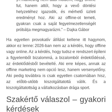
fut, hanem attól, hogy a vevő döntési
helyzetéhez igazodik, és mérhető üzleti
eredményt hoz. Aki az offline-ot temeti,
gyakran csak a saját fegyelmezetlenségét
próbálja megmagyarázni.” – Dajka Gábor
Ha egyetlen provokatív állítást kellene itt hagynom,
akkor ez lenne: 2026-ban nem az a kérdés, hogy offline
vagy online. Az a kérdés, hogy tudsz-e rendszert építeni
a figyelemből bizalommá, a bizalomból érdeklődéssé,
az érdeklődésből bevétellé. Aki erre képes, annak az
offline marketing nem opció lesz, hanem versenyelőny.
Aki pedig továbbra is csak egyetlen csatornában hisz,
az előbb-utóbb kiszolgáltatottá válik. És a
kiszolgáltatottság a vállalkozásban drága sport.
Szakértő válaszol – gyakori
kérdések