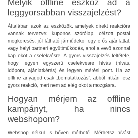
Melyik offline eszköz ad a
leggyorsabban visszajelzést?
Általában azok az eszközök, amelyek direkt reakcióra
vannak tervezve: kuponos szórólap, célzott postai
megkeresés, jól látható járműdekor egy erős ajánlattal,
vagy helyi partneri együttműködés, ahol a vevő azonnal
kap okot a cselekvésre. A gyors visszajelzés feltétele,
hogy legyen egyszerű cselekvésre hívás (hívás,
időpont, ajánlatkérés) és legyen mérési pont. Ha az
offline anyagod csak „bemutatkozás”, abból ritkán lesz
gyors reakció, mert nem ad elég okot a mozgásra.
Hogyan mérjem az offline
kampányt, ha nincs
webshopom?
Webshop nélkül is bőven mérhető. Mérhetsz hívást