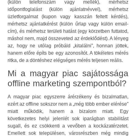
(külön telefonszám vagy mellék), mérhetsz
időpontfoglalást (külön ajánlatnévvel), mérhetsz
üzletforgalmat (kupon vagy kasszán feltett kérdés),
mérhetsz ajánlatkérést (külön űrlap vagy külön email-
cím), és mérhetsz területi hatást (egy körzetben futtatod,
máshol nem, majd összeveted az érdeklődést). A lényeg
az, hogy ne utólag próbáld „kitalálni”, honnan jöttek,
hanem előre építs be egy azonosítót. A tökéletes mérés
ritka, de a döntéshez elégséges mérés teljesen reális.
Mi a magyar piac sajátossága
offline marketing szempontból?
A magyar piac egyszerre árérzékeny és bizalmatlan,
ezért az offline sokszor nem a „még több ember elérése”
miatt működik, hanem a bizalom miatt. Egy
következetes helyi jelenlét sok iparágban stabilitást
sugall, és ez csökkenti a vevőben a kockázatérzetet.
Emellett sok településen, városrészben még mindig