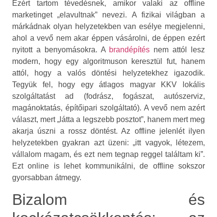
Ezért tartom tévedésnek, amikor valaki az offline
marketinget „elavultnak” nevezi. A fizikai világban a
márkádnak olyan helyzetekben van esélye megjelenni,
ahol a vevő nem akar éppen vásárolni, de éppen ezért
nyitott a benyomásokra. A
brandépítés
nem attól lesz
modern, hogy egy algoritmuson keresztül fut, hanem
attól, hogy a valós döntési helyzetekhez igazodik.
Tegyük fel, hogy egy átlagos magyar KKV lokális
szolgáltatást ad (fodrász, fogászat, autószerviz,
magánoktatás, építőipari szolgáltató). A vevő nem azért
választ, mert „látta a legszebb posztot”, hanem mert meg
akarja úszni a rossz döntést. Az offline jelenlét ilyen
helyzetekben gyakran azt üzeni: „itt vagyok, létezem,
vállalom magam, és ezt nem tegnap reggel találtam ki”.
Ezt online is lehet kommunikálni, de offline sokszor
gyorsabban átmegy.
Bizalom és