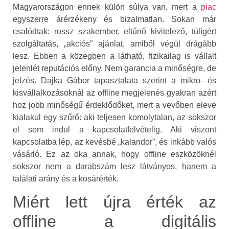
Magyarországon ennek külön súlya van, mert a
piac
egyszerre árérzékeny és bizalmatlan. Sokan már
csalódtak: rossz szakember, eltűnő kivitelező, túlígért
szolgáltatás, „akciós” ajánlat, amiből végül drágább
lesz. Ebben a közegben a látható, fizikailag is vállalt
jelenlét reputációs előny. Nem garancia a minőségre, de
jelzés. Dajka Gábor tapasztalata szerint a mikro- és
kisvállalkozásoknál az offline megjelenés gyakran azért
hoz jobb minőségű érdeklődőket, mert a vevőben eleve
kialakul egy szűrő: aki teljesen komolytalan, az sokszor
el sem indul a kapcsolatfelvételig. Aki viszont
kapcsolatba lép, az kevésbé „kalandor”, és inkább valós
vásárló. Ez az oka annak, hogy offline eszközöknél
sokszor nem a darabszám lesz látványos, hanem a
találati arány és a kosárérték.
Miért lett újra érték az
offline a digitális