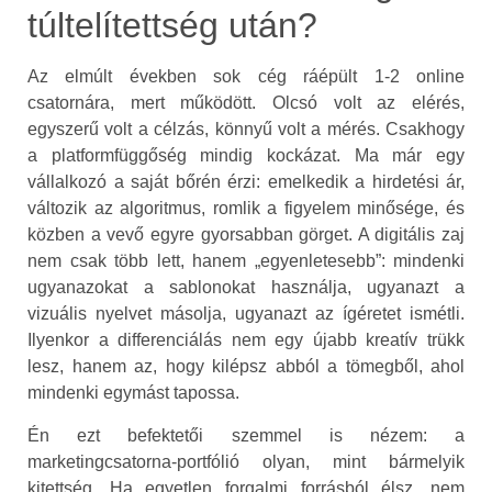
túltelítettség után?
Az elmúlt években sok cég ráépült 1-2 online
csatornára, mert működött. Olcsó volt az elérés,
egyszerű volt a célzás, könnyű volt a mérés. Csakhogy
a platformfüggőség mindig kockázat. Ma már egy
vállalkozó a saját bőrén érzi: emelkedik a hirdetési ár,
változik az algoritmus, romlik a figyelem minősége, és
közben a vevő egyre gyorsabban görget. A digitális zaj
nem csak több lett, hanem „egyenletesebb”: mindenki
ugyanazokat a sablonokat használja, ugyanazt a
vizuális nyelvet másolja, ugyanazt az ígéretet ismétli.
Ilyenkor a differenciálás nem egy újabb kreatív trükk
lesz, hanem az, hogy kilépsz abból a tömegből, ahol
mindenki egymást tapossa.
Én ezt befektetői szemmel is nézem: a
marketingcsatorna-portfólió olyan, mint bármelyik
kitettség. Ha egyetlen forgalmi forrásból élsz, nem