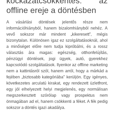
kockázatcsökkentés: az
offline ereje a döntésben
A vásárlási döntések jelentős része nem
információhiányból, hanem bizalomhiányból nehéz. A
vevő sokszor már mindent „kikeresett”, mégis
bizonytalan. Különösen igaz ez szolgáltatásoknál, ahol
a minőséget előre nem tudja kipróbálni, és a rossz
választás ára magas: egészség, otthonfelújítás,
pénzügyi döntések, jogi ügyek, autó, gyerekhez
kapcsolódó szolgáltatások. Ilyenkor az offline marketing
nem a kattintásról szól, hanem arról, hogy a márkád a
fejében „biztosabb kategóriába” kerüljön. Egy igényes,
következetes arculatú kirakat, egy rendezett üzletfront,
egy jól elhelyezett helyi megjelenés, egy normálisan
megszerkesztett szórólap vagy prospektus nem
önmagában ad el, hanem csökkenti a féket. A fék pedig
sokszor a döntés igazi akadálya.