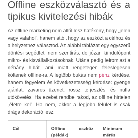
Offline eszközválasztó és a
tipikus kivitelezési hibák
Az offline marketing nem attól lesz hatékony, hogy „jelen
vagy valahol”, hanem attól, hogy az eszközt a célhoz és
a helyzethez választod. Az alábbi táblázat egy egyszerű
döntési segédlet: nem szentírás, de józan kiindulópont
mikro- és kisvállalkozásoknak. Utána pedig leírom azt a
néhány hibát, ami miatt rengetegen feleslegesen
költenek offline-ra. A legtöbb bukás nem
pénz
kérdése,
hanem fegyelem és következetesség kérdése: gyenge
ajánlat, zavaros üzenet, rossz terjesztés, és nulla
utókövetés. Ha ezeket rendbe rakod, az offline hirtelen
„életre kel”. Ha nem, akkor a legjobb felület is csak
drága dekoráció lesz.
Cél
Offline eszköz
Minimum
(példák)
mérés