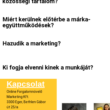
közösségi tartalom?
Miért kerülnek előtérbe a márka-
együttműködések?
Hazudik a marketing?
Ki fogja elvenni kinek a munkáját?
Kapcsolat
Online Forgalomnövelő
Marketing Kft.
3300 Eger, Bethlen Gábor
út 25/a