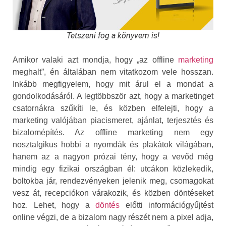
Tetszeni fog a könyvem is!
Amikor valaki azt mondja, hogy „az offline
marketing
meghalt”, én általában nem vitatkozom vele hosszan.
Inkább megfigyelem, hogy mit árul el a mondat a
gondolkodásáról. A legtöbbször azt, hogy a marketinget
csatornákra szűkíti le, és közben elfelejti, hogy a
marketing valójában piacismeret, ajánlat, terjesztés és
bizalomépítés. Az offline marketing nem egy
nosztalgikus hobbi a nyomdák és plakátok világában,
hanem az a nagyon prózai tény, hogy a vevőd még
mindig egy fizikai országban él: utcákon közlekedik,
boltokba jár, rendezvényeken jelenik meg, csomagokat
vesz át, recepciókon várakozik, és közben döntéseket
hoz. Lehet, hogy a
döntés
előtti információgyűjtést
online végzi, de a bizalom nagy részét nem a pixel adja,