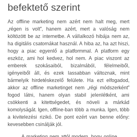
befektető szerint
Az offline marketing nem azért nem halt meg, mert
„régen is volt”, hanem azért, mert a valóság nem
költözött be az internetbe. A vállalkozó hibája nem az,
ha digitális csatornákat használ. A hiba az, ha azt hiszi,
hogy a piac egyenlő a platformmal. A platform egy
eszköz, ami hol kedvez, hol nem. A piac viszont az
emberek szokásaiból, bizalmából, félelmeiből,
igényeiből áll, és ezek lassabban változnak, mint
bármelyik hirdetéskezelő felülete. Ha ezt elfogadod,
akkor az offline marketinget nem „régi módszerként”
fogod látni, hanem olyan stabil jelenlétként, ami
csökkenti a kitettségedet, és növeli a márkád
komolyságát. Igen, offline-ban több a munka. Igen, több
a kivitelezési rizikó. De pont ezért van benne előny:
kevesebben csinálják jól.
„A marketing nem attól modern, hogy online