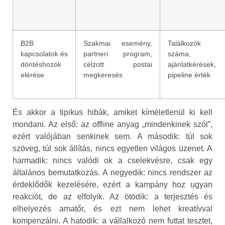
B2B
Szakmai esemény,
Találkozók
kapcsolatok és
partneri program,
száma,
döntéshozók
célzott postai
ajánlatkérések,
elérése
megkeresés
pipeline érték
És akkor a tipikus hibák, amiket kíméletlenül ki kell
mondani. Az első: az offline anyag „mindenkinek szól”,
ezért valójában senkinek sem. A második: túl sok
szöveg, túl sok állítás, nincs egyetlen világos üzenet. A
harmadik: nincs valódi ok a cselekvésre, csak egy
általános bemutatkozás. A negyedik: nincs rendszer az
érdeklődők kezelésére, ezért a kampány hoz ugyan
reakciót, de az elfolyik. Az ötödik: a terjesztés és
elhelyezés amatőr, és ezt nem lehet kreatívval
kompenzálni. A hatodik: a vállalkozó nem futtat tesztet,