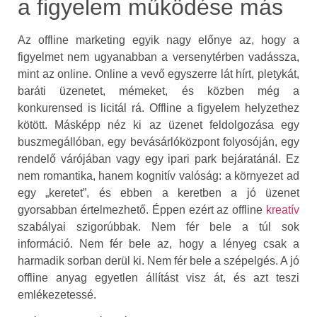
a figyelem működése más
Az offline marketing egyik nagy előnye az, hogy a
figyelmet nem ugyanabban a versenytérben vadássza,
mint az online. Online a vevő egyszerre lát hírt, pletykát,
baráti üzenetet, mémeket, és közben még a
konkurensed is licitál rá. Offline a figyelem helyzethez
kötött. Másképp néz ki az üzenet feldolgozása egy
buszmegállóban, egy bevásárlóközpont folyosóján, egy
rendelő várójában vagy egy ipari park bejáratánál. Ez
nem romantika, hanem kognitív valóság: a környezet ad
egy „keretet”, és ebben a keretben a jó üzenet
gyorsabban értelmezhető. Éppen ezért az offline
kreatív
szabályai szigorúbbak. Nem fér bele a túl sok
információ. Nem fér bele az, hogy a lényeg csak a
harmadik sorban derül ki. Nem fér bele a szépelgés. A jó
offline anyag egyetlen állítást visz át, és azt teszi
emlékezetessé.