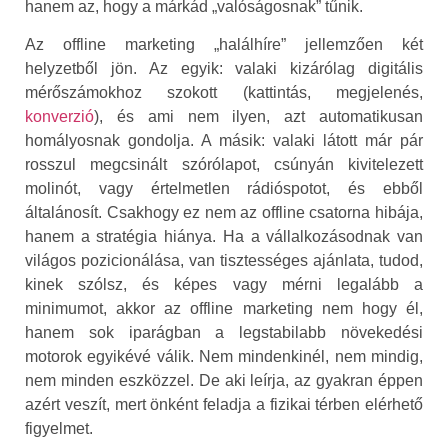
hanem az, hogy a márkád „valóságosnak” tűnik.
Az offline marketing „halálhíre” jellemzően két
helyzetből jön. Az egyik: valaki kizárólag digitális
mérőszámokhoz szokott (kattintás, megjelenés,
konverzió
), és ami nem ilyen, azt automatikusan
homályosnak gondolja. A másik: valaki látott már pár
rosszul megcsinált szórólapot, csúnyán kivitelezett
molinót, vagy értelmetlen rádióspotot, és ebből
általánosít. Csakhogy ez nem az offline csatorna hibája,
hanem a stratégia hiánya. Ha a vállalkozásodnak van
világos pozicionálása, van tisztességes ajánlata, tudod,
kinek szólsz, és képes vagy mérni legalább a
minimumot, akkor az offline marketing nem hogy él,
hanem sok iparágban a legstabilabb növekedési
motorok egyikévé válik. Nem mindenkinél, nem mindig,
nem minden eszközzel. De aki leírja, az gyakran éppen
azért veszít, mert önként feladja a fizikai térben elérhető
figyelmet.