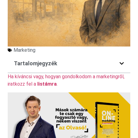
Marketing
Tartalomjegyzék
Ha kíváncsi vagy, hogyan gondolkodom a marketingről,
iratkozz fel a
listámra
.