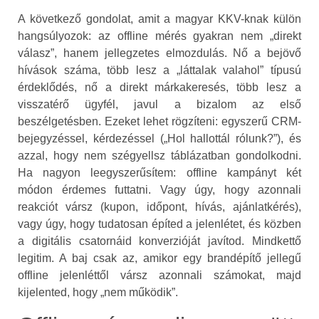
A következő gondolat, amit a magyar KKV-knak külön
hangsúlyozok: az offline mérés gyakran nem „direkt
válasz”, hanem jellegzetes elmozdulás. Nő a bejövő
hívások száma, több lesz a „láttalak valahol” típusú
érdeklődés, nő a direkt márkakeresés, több lesz a
visszatérő ügyfél, javul a bizalom az első
beszélgetésben. Ezeket lehet rögzíteni: egyszerű CRM-
bejegyzéssel, kérdezéssel („Hol hallottál rólunk?”), és
azzal, hogy nem szégyellsz táblázatban gondolkodni.
Ha nagyon leegyszerűsítem: offline kampányt két
módon érdemes futtatni. Vagy úgy, hogy azonnali
reakciót vársz (kupon, időpont, hívás, ajánlatkérés),
vagy úgy, hogy tudatosan építed a jelenlétet, és közben
a digitális csatornáid konverzióját javítod. Mindkettő
legitim. A baj csak az, amikor egy brandépítő jellegű
offline jelenléttől vársz azonnali számokat, majd
kijelented, hogy „nem működik”.