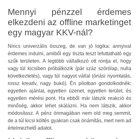
Mennyi pénzzel érdemes
elkezdeni az offline marketinget
egy magyar KKV-nál?
Nincs univerzális összeg, de van jó logika: annyival
érdemes indulni, amiből egy tiszta teszt lefuttatható egy
szűk területen. A legtöbb vállalkozó ott rontja el, hogy
vagy túl kicsiben próbálkozik (pár száz szórólap, nulla
következtetés), vagy túl nagyot vállal (óriási nyomtatás,
rossz kreatív, nagy bukó). Én pilotban gondolkodnék:
egyetlen ajánlat, egyetlen üzenet, egyetlen terület, és
egyetlen mérési pont. Ha ebből már látszik reakció és
minőség, akkor lehet skálázni. Ha nem látszik, akkor
módosítasz. A pénz önmagában nem old meg semmit,
de a túl kicsi költés gyakran csak önámítás, mert nem ad
értelmezhető adatot.