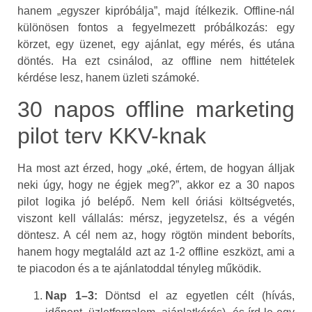
hanem „egyszer kipróbálja”, majd ítélkezik. Offline-nál
különösen fontos a fegyelmezett próbálkozás: egy
körzet, egy üzenet, egy ajánlat, egy mérés, és utána
döntés. Ha ezt csinálod, az offline nem hittételek
kérdése lesz, hanem üzleti számoké.
30 napos offline marketing
pilot terv KKV-knak
Ha most azt érzed, hogy „oké, értem, de hogyan álljak
neki úgy, hogy ne égjek meg?”, akkor ez a 30 napos
pilot logika jó belépő. Nem kell óriási költségvetés,
viszont kell vállalás: mérsz, jegyzetelsz, és a végén
döntesz. A cél nem az, hogy rögtön mindent beboríts,
hanem hogy megtaláld azt az 1-2 offline eszközt, ami a
te piacodon és a te ajánlatoddal tényleg működik.
Nap 1–3:
Döntsd el az egyetlen célt (hívás,