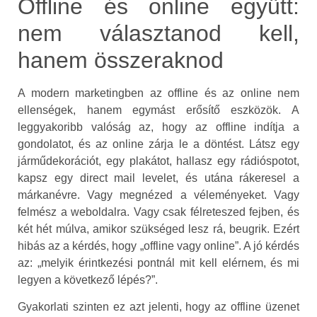
Offline és online együtt:
nem választanod kell,
hanem összeraknod
A modern marketingben az offline és az online nem
ellenségek, hanem egymást erősítő eszközök. A
leggyakoribb valóság az, hogy az offline indítja a
gondolatot, és az online zárja le a döntést. Látsz egy
járműdekorációt, egy plakátot, hallasz egy rádióspotot,
kapsz egy direct mail levelet, és utána rákeresel a
márkanévre. Vagy megnézed a véleményeket. Vagy
felmész a weboldalra. Vagy csak félreteszed fejben, és
két hét múlva, amikor szükséged lesz rá, beugrik. Ezért
hibás az a kérdés, hogy „offline vagy online”. A jó kérdés
az: „melyik érintkezési pontnál mit kell elérnem, és mi
legyen a következő lépés?”.
Gyakorlati szinten ez azt jelenti, hogy az offline üzenet