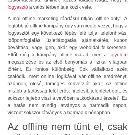
fogyasztó
a valós térben találkozik vele.
A mai offline marketing ráadásul ritkán „offline-only”. A
legtöbb jó offline kampány úgy van megtervezve, hogy a
fogyasztót egy következő lépés felé tolja: telefonhívás,
időpontfoglalás, üzletlátogatás, ajánlatkérés, kupon
beváltása, vagy igen, akár egy weboldal felkeresése.
Ettől még a kampány offline marad, mert a
figyelem
megszerzése és az első benyomás a fizikai világban
történt. Ez fontos különbség. Sok vállalkozó azért
csalódik, mert online logikával vár offline eredményt:
azonnali, olcsó, tömeges konverziót akar. Az offline
inkább a tartósság felől erős: hitelesít, jelenlétet épít, és
sokszor lejjebb viszi a vevőben a „kockázati érzetet”. Ez
a hatás nem mindig látványos a harmadik napon,
viszont sokszor látványos a harmadik hónapban.
Az offline nem tűnt el, csak