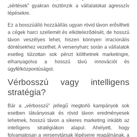
„sértések” gyakran ösztönzik a vállalatokat agresszív
lépésekre.
Ez a bosszúálló hozzáállás ugyan rövid távon erősítheti
a cégek harci szellemét és elköteleződését, de hosszú
távon veszélyes lehet, hiszen könnyen irracionális
döntésekhez vezethet. A versenyharc során a vállalatok
esetleg túlzottan sok pénzt költhetnek marketingre,
elhanyagolva a hosszú távú innovációt és
ügyfélközpontúságot.
Vérbosszú vagy intelligens
stratégia?
Bár a „vérbosszú” jellegű megtorló kampányok sok
esetben látványosak és rövid távon eredményesek
lehetnek, hosszú távon a sikeres marketing inkább az
intelligens stratégiákon alapul. Ahelyett, hogy
folyamatosan a versenytársak lépéseire reagálnának, a