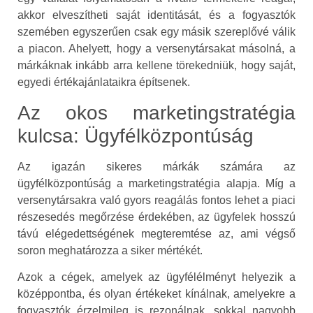
akkor elveszítheti saját identitását, és a fogyasztók
szemében egyszerűen csak egy másik szereplővé válik
a piacon. Ahelyett, hogy a versenytársakat másolná, a
márkáknak inkább arra kellene törekedniük, hogy saját,
egyedi értékajánlataikra építsenek.
Az okos marketingstratégia
kulcsa: Ügyfélközpontúság
Az igazán sikeres márkák számára az
ügyfélközpontúság a marketingstratégia alapja. Míg a
versenytársakra való gyors reagálás fontos lehet a piaci
részesedés megőrzése érdekében, az ügyfelek hosszú
távú elégedettségének megteremtése az, ami végső
soron meghatározza a siker mértékét.
Azok a cégek, amelyek az ügyfélélményt helyezik a
középpontba, és olyan értékeket kínálnak, amelyekre a
fogyasztók érzelmileg is rezonálnak, sokkal nagyobb