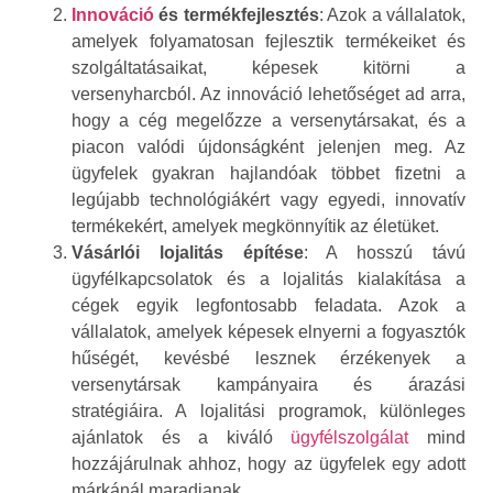
Innováció
és termékfejlesztés
: Azok a vállalatok,
amelyek folyamatosan fejlesztik termékeiket és
szolgáltatásaikat, képesek kitörni a
versenyharcból. Az innováció lehetőséget ad arra,
hogy a cég megelőzze a versenytársakat, és a
piacon valódi újdonságként jelenjen meg. Az
ügyfelek gyakran hajlandóak többet fizetni a
legújabb technológiákért vagy egyedi, innovatív
termékekért, amelyek megkönnyítik az életüket.
Vásárlói lojalitás építése
: A hosszú távú
ügyfélkapcsolatok és a lojalitás kialakítása a
cégek egyik legfontosabb feladata. Azok a
vállalatok, amelyek képesek elnyerni a fogyasztók
hűségét, kevésbé lesznek érzékenyek a
versenytársak kampányaira és árazási
stratégiáira. A lojalitási programok, különleges
ajánlatok és a kiváló
ügyfélszolgálat
mind
hozzájárulnak ahhoz, hogy az ügyfelek egy adott
márkánál maradjanak.