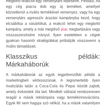
megtorló reakciót egy versenytárs lépéseire. Például, ha
egy cég piacra dob egy új terméket, amellyel
közvetlenül a rivális termékével versenyez, vagy ha egy
versenytárs agresszív árazási kampányba kezd, hogy
elcsábítsa a vásárlókat, a reakció lehet egy megtorló
kampány, amely a már meglévő
piac
megtartására vagy
visszaszerzésére irányul. Ilyen esetekben a cégek
gyakran hasonló stratégiákkal próbálják visszaverni a
rivális támadásait.
Klasszikus példák:
Márkaháborúk
A márkaháborúk az egyik legjellemzőbb példái a
marketingbeli vérbosszúnak. A legismertebb ilyen
rivalizálás talán a Coca-Cola és Pepsi között zajlott,
amely évtizedek óta tart. Mindkét vállalat rendszeresen
reagál a másik reklámjaira vagy termékinnovációira.
Egyik fél sem hagyja szó nélkül, ha a másik valamilyen