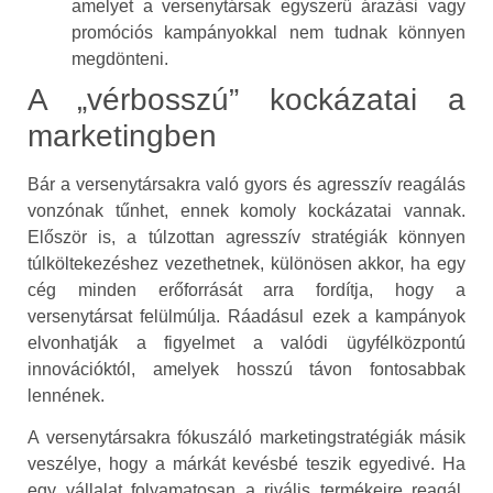
amelyet a versenytársak egyszerű árazási vagy
promóciós kampányokkal nem tudnak könnyen
megdönteni.
A „vérbosszú” kockázatai a
marketingben
Bár a versenytársakra való gyors és agresszív reagálás
vonzónak tűnhet, ennek komoly kockázatai vannak.
Először is, a túlzottan agresszív stratégiák könnyen
túlköltekezéshez vezethetnek, különösen akkor, ha egy
cég minden erőforrását arra fordítja, hogy a
versenytársat felülmúlja. Ráadásul ezek a kampányok
elvonhatják a figyelmet a valódi ügyfélközpontú
innovációktól, amelyek hosszú távon fontosabbak
lennének.
A versenytársakra fókuszáló marketingstratégiák másik
veszélye, hogy a márkát kevésbé teszik egyedivé. Ha
egy vállalat folyamatosan a rivális termékeire reagál,