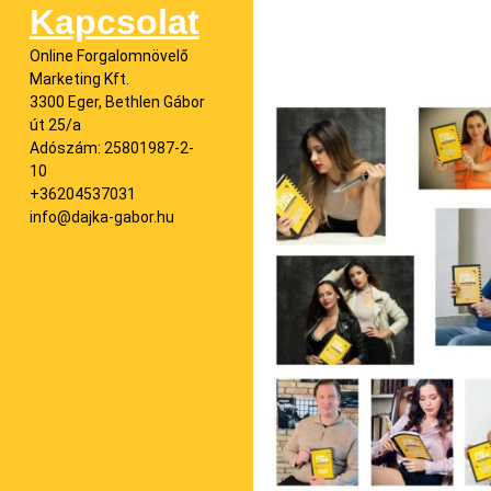
Kapcsolat
Online Forgalomnövelő
Marketing Kft.
3300 Eger, Bethlen Gábor
út 25/a
Adószám: 25801987-2-
10
+36204537031
info@dajka-gabor.hu