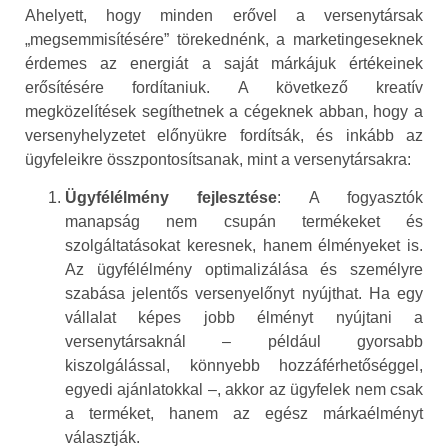
Ahelyett, hogy minden erővel a versenytársak
„megsemmisítésére” törekednénk, a marketingeseknek
érdemes az energiát a saját márkájuk értékeinek
erősítésére fordítaniuk. A következő kreatív
megközelítések segíthetnek a cégeknek abban, hogy a
versenyhelyzetet előnyükre fordítsák, és inkább az
ügyfeleikre összpontosítsanak, mint a versenytársakra:
Ügyfélélmény fejlesztése
: A fogyasztók
manapság nem csupán termékeket és
szolgáltatásokat keresnek, hanem élményeket is.
Az ügyfélélmény optimalizálása és személyre
szabása jelentős versenyelőnyt nyújthat. Ha egy
vállalat képes jobb élményt nyújtani a
versenytársaknál – például gyorsabb
kiszolgálással, könnyebb hozzáférhetőséggel,
egyedi ajánlatokkal –, akkor az ügyfelek nem csak
a terméket, hanem az egész márkaélményt
választják.