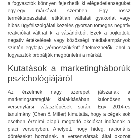
a fogyasztók könnyen fejezhetik ki elégedetlenségüket
egy-egy márkával szemben. Egy rossz
terméktapasztalat, etikátlan vállalati gyakorlat vagy
hibás ügyfélszolgálati kezelés gyorsan tömeges negatív
reakciókat válthat ki a vásárlókból. Ezek a bojkottok,
negatív értékelések vagy közösségi médiakampányok
szintén egyfajta „vérbosszúként” értelmezhetők, ahol a
fogyasztók próbálják megbüntetni a márkát.
Kutatások a marketingháborúk
pszichológiájáról
Az érzelmek nagy szerepet játszanak a
marketingstratégiák kialakításában, különösen a
versenytársi válaszlépések során. Egy 2014-es
tanulmány (Chen & Miller) kimutatta, hogy a cégek sok
esetben érzelmi alapú megtorló akciókat indítanak a
piaci versenyben. Ahelyett, hogy hideg, racionális
döntéseket hoznának, a versenytársak által okozott