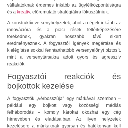
vállalatoknak érdemes inkább az ügyfélközpontúságra
és a
kreatív
, előremutató stratégiákra fókuszálniuk.
A konstruktív versenyhelyzetek, ahol a cégek inkább az
innovációra és a piaci rések feltérképezésére
törekednek, gyakran hosszabb távú sikert
eredményeznek. A fogyasztói igények megértése és
kielégítése sokkal fenntarthatóbb versenyelőnyt biztosít,
mint a versenytársakra adott gyors és agresszív
reakciók.
Fogyasztói reakciók és
bojkottok kezelése
A fogyasztók „vérbosszúja” egy márkával szemben –
például egy bojkott vagy közösségi médiás
felháborodás – komoly károkat okozhat egy cég
hírnevében és eladásaiban. Az ilyen helyzetek
kezelésére a márkáknak gyorsan és hatékonyan kell