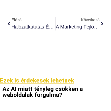
Előző
Következő
Hálózatkutatás És Marketing: Kapcsolatok Megértése
A Marketing Fejlődése És Alapvető Összefüggései
Ezek is érdekesek lehetnek
Az AI miatt tényleg csökken a
weboldalak forgalma?