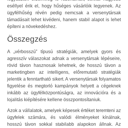
eséllyel érik el, hogy hűséges vásárlóik legyenek. Az
ügyfélhűség révén pedig nemcsak a versenytársak
támadásait lehet kivédeni, hanem stabil alapot is lehet
építeni a növekedéshez.
Összegzés
A „vérbosszú” típusú stratégiák, amelyek gyors és
agresszív válaszokat adnak a versenytársak lépéseire,
rövid távon hasznosak lehetnek, de hosszú távon a
marketingben az intelligens, előremutató stratégiák
jelentik a fenntartható sikert. A versenytársak folyamatos
figyelése és megtorló kampányok helyett a cégeknek
inkább az ügyfélközpontúságra, az innovációra és a
lojalitás kiépítésére kellene összpontosítaniuk.
Azok a vállalatok, amelyek képesek értéket teremteni az
ügyfelek számára, és valódi élményeket kínálnak,
hosszú távon sokkal stabilabb alapokon állnak. Az