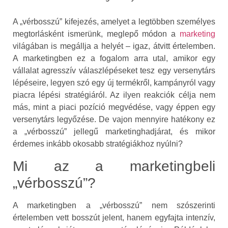
A „vérbosszú” kifejezés, amelyet a legtöbben személyes
megtorlásként ismerünk, meglepő módon a
marketing
világában is megállja a helyét – igaz, átvitt értelemben.
A marketingben ez a fogalom arra utal, amikor egy
vállalat agresszív válaszlépéseket tesz egy versenytárs
lépéseire, legyen szó egy új termékről, kampányról vagy
piacra lépési stratégiáról. Az ilyen reakciók célja nem
más, mint a piaci pozíció megvédése, vagy éppen egy
versenytárs legyőzése. De vajon mennyire hatékony ez
a „vérbosszú” jellegű marketinghadjárat, és mikor
érdemes inkább okosabb stratégiákhoz nyúlni?
Mi az a marketingbeli
„vérbosszú”?
A marketingben a „vérbosszú” nem szószerinti
értelemben vett bosszút jelent, hanem egyfajta intenzív,