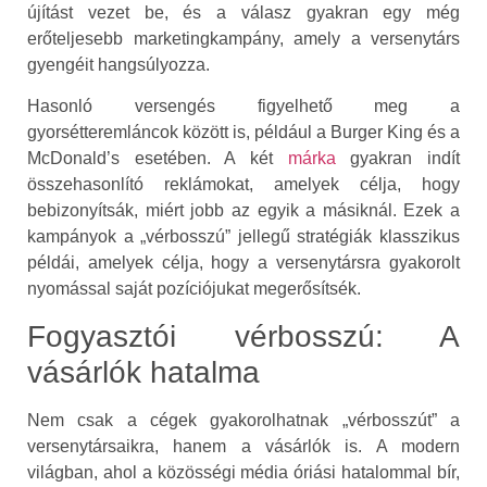
újítást vezet be, és a válasz gyakran egy még
erőteljesebb marketingkampány, amely a versenytárs
gyengéit hangsúlyozza.
Hasonló versengés figyelhető meg a
gyorsétteremláncok között is, például a Burger King és a
McDonald’s esetében. A két
márka
gyakran indít
összehasonlító reklámokat, amelyek célja, hogy
bebizonyítsák, miért jobb az egyik a másiknál. Ezek a
kampányok a „vérbosszú” jellegű stratégiák klasszikus
példái, amelyek célja, hogy a versenytársra gyakorolt
nyomással saját pozíciójukat megerősítsék.
Fogyasztói vérbosszú: A
vásárlók hatalma
Nem csak a cégek gyakorolhatnak „vérbosszút” a
versenytársaikra, hanem a vásárlók is. A modern
világban, ahol a közösségi média óriási hatalommal bír,