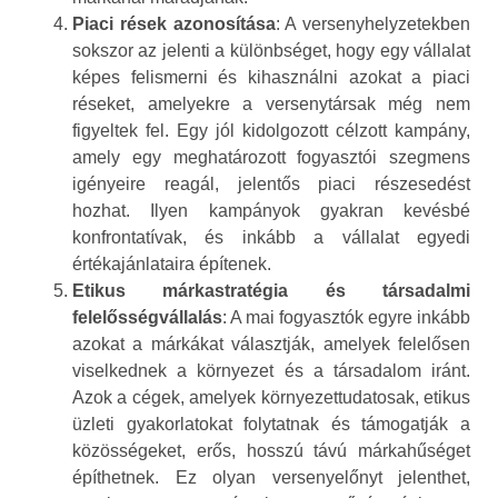
Piaci rések azonosítása
: A versenyhelyzetekben
sokszor az jelenti a különbséget, hogy egy vállalat
képes felismerni és kihasználni azokat a piaci
réseket, amelyekre a versenytársak még nem
figyeltek fel. Egy jól kidolgozott célzott kampány,
amely egy meghatározott fogyasztói szegmens
igényeire reagál, jelentős piaci részesedést
hozhat. Ilyen kampányok gyakran kevésbé
konfrontatívak, és inkább a vállalat egyedi
értékajánlataira építenek.
Etikus márkastratégia és társadalmi
felelősségvállalás
: A mai fogyasztók egyre inkább
azokat a márkákat választják, amelyek felelősen
viselkednek a környezet és a társadalom iránt.
Azok a cégek, amelyek környezettudatosak, etikus
üzleti gyakorlatokat folytatnak és támogatják a
közösségeket, erős, hosszú távú márkahűséget
építhetnek. Ez olyan versenyelőnyt jelenthet,