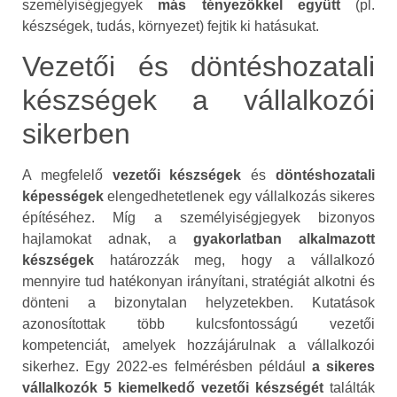
személyiségjegyek
más tényezőkkel együtt
(pl.
készségek, tudás, környezet) fejtik ki hatásukat.
Vezetői és döntéshozatali
készségek a vállalkozói
sikerben
A megfelelő
vezetői készségek
és
döntéshozatali
képességek
elengedhetetlenek egy vállalkozás sikeres
építéséhez. Míg a személyiségjegyek bizonyos
hajlamokat adnak, a
gyakorlatban alkalmazott
készségek
határozzák meg, hogy a vállalkozó
mennyire tud hatékonyan irányítani, stratégiát alkotni és
dönteni a bizonytalan helyzetekben. Kutatások
azonosítottak több kulcsfontosságú vezetői
kompetenciát, amelyek hozzájárulnak a vállalkozói
sikerhez. Egy 2022-es felmérésben például
a sikeres
vállalkozók 5 kiemelkedő vezetői készségét
találták