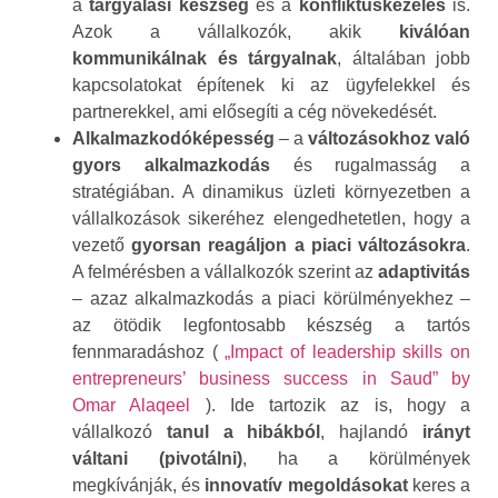
a
tárgyalási készség
és a
konfliktuskezelés
is.
Azok a vállalkozók, akik
kiválóan
kommunikálnak és tárgyalnak
, általában jobb
kapcsolatokat építenek ki az ügyfelekkel és
partnerekkel, ami elősegíti a cég növekedését.
Alkalmazkodóképesség
– a
változásokhoz való
gyors alkalmazkodás
és rugalmasság a
stratégiában. A dinamikus üzleti környezetben a
vállalkozások sikeréhez elengedhetetlen, hogy a
vezető
gyorsan reagáljon a piaci változásokra
.
A felmérésben a vállalkozók szerint az
adaptivitás
– azaz alkalmazkodás a piaci körülményekhez –
az ötödik legfontosabb készség a tartós
fennmaradáshoz (
„Impact of leadership skills on
entrepreneurs’ business success in Saud” by
Omar Alaqeel
). Ide tartozik az is, hogy a
vállalkozó
tanul a hibákból
, hajlandó
irányt
váltani (pivotálni)
, ha a körülmények
megkívánják, és
innovatív megoldásokat
keres a