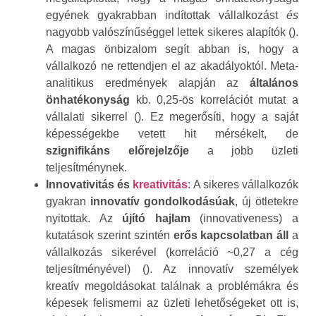
egyének gyakrabban indítottak vállalkozást
és
nagyobb valószínűséggel lettek sikeres alapítók ().
A magas önbizalom segít abban is, hogy a
vállalkozó ne rettendjen el az akadályoktól. Meta-
analitikus eredmények alapján az
általános
önhatékonyság
kb. 0,25-ös korrelációt mutat a
vállalati sikerrel (). Ez megerősíti, hogy a saját
képességekbe vetett hit mérsékelt, de
szignifikáns előrejelzője
a jobb üzleti
teljesítménynek.
Innovativitás és
kreativitás
: A sikeres vállalkozók
gyakran
innovatív gondolkodásúak
, új ötletekre
nyitottak. Az
újító hajlam
(innovativeness) a
kutatások szerint szintén
erős kapcsolatban áll
a
vállalkozás sikerével (korreláció ~0,27 a cég
teljesítményével) (). Az innovatív személyek
kreatív megoldásokat találnak a problémákra és
képesek felismerni az üzleti lehetőségeket ott is,