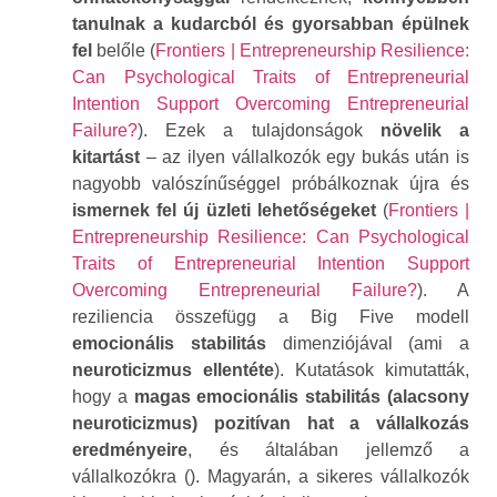
tanulnak a kudarcból és gyorsabban épülnek
fel
belőle (
Frontiers | Entrepreneurship Resilience:
Can Psychological Traits of Entrepreneurial
Intention Support Overcoming Entrepreneurial
Failure?
). Ezek a tulajdonságok
növelik a
kitartást
– az ilyen vállalkozók egy bukás után is
nagyobb valószínűséggel próbálkoznak újra és
ismernek fel új üzleti lehetőségeket
(
Frontiers |
Entrepreneurship Resilience: Can Psychological
Traits of Entrepreneurial Intention Support
Overcoming Entrepreneurial Failure?
). A
reziliencia összefügg a Big Five modell
emocionális stabilitás
dimenziójával (ami a
neuroticizmus ellentéte
). Kutatások kimutatták,
hogy a
magas emocionális stabilitás (alacsony
neuroticizmus)
pozitívan hat a vállalkozás
eredményeire
, és általában jellemző a
vállalkozókra (). Magyarán, a sikeres vállalkozók