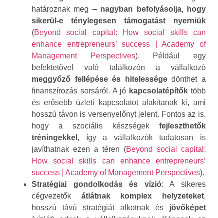
határoznak meg –
nagyban befolyásolja, hogy
sikerül-e ténylegesen támogatást nyerniük
(
Beyond social capital: How social skills can
enhance entrepreneurs’ success | Academy of
Management Perspectives
). Például egy
befektetővel való találkozón a vállalkozó
meggyőző fellépése és hitelessége
dönthet a
finanszírozás sorsáról. A jó
kapcsolatépítők
több
és erősebb üzleti kapcsolatot alakítanak ki, ami
hosszú távon is versenyelőnyt jelent. Fontos az is,
hogy a szociális készségek
fejleszthetők
tréningekkel
, így a vállalkozók tudatosan is
javíthatnak ezen a téren (
Beyond social capital:
How social skills can enhance entrepreneurs’
success | Academy of Management Perspectives
).
Stratégiai gondolkodás és vízió
: A sikeres
cégvezetők
átlátnak komplex helyzeteket
,
hosszú távú stratégiát alkotnak és
jövőképet