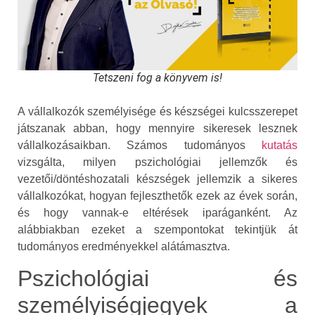
Tetszeni fog a könyvem is!
A vállalkozók személyisége és készségei kulcsszerepet
játszanak abban, hogy mennyire sikeresek lesznek
vállalkozásaikban. Számos tudományos
kutatás
vizsgálta, milyen pszichológiai jellemzők és
vezetői/döntéshozatali készségek jellemzik a sikeres
vállalkozókat, hogyan fejleszthetők ezek az évek során,
és hogy vannak-e eltérések iparáganként. Az
alábbiakban ezeket a szempontokat tekintjük át
tudományos eredményekkel alátámasztva.
Pszichológiai és
személyiségjegyek a