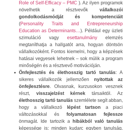
Role of Self-Efficacy – PMC
). Az ilyen programok
növelhetik a résztvevők
vállalkozói
gondolkodásmódját és kompetenciáit
(
Personality Traits and Entrepreneurship
Education as Determinants…
). Például egy üzleti
szimuláció vagy
esettanulmány
elemzés
megtaníthatja a hallgatót arra, hogyan döntsön
vállalkozóként. Fontos kiemelni, hogy a képzések
hatásai vegyesek lehetnek – sok múlik a program
minőségén és a résztvevő motivációján.
Önfejlesztés és élethosszig tartó tanulás
: A
sikeres vállalkozók jellemzően
nyitottak az
önfejlesztésre
. Olvasnak, kurzusokon vesznek
részt,
visszajelzést kérnek
társaiktól. Az
élethosszig tartó tanulás
szemlélete segít abban,
hogy a vállalkozó
lépést tartson
a piaci
változásokkal és
folyamatosan fejlessze
önmagát. Ide tartozik a
hibákból való tanulás
képessége is: minden kudarc egyben tanulság.