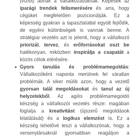
(víziót) adnak a vállalkozásuknak. Képesek az
iparági trendek felismerésére
és arra, hogy
cégüket megfelelően pozicionálják. Ez a
képesség gyakran a tapasztalattal együtt fejlődik,
de egyéni különbségek is vannak benne. A
stratégiai vezetés azt is jelenti, hogy a vállalkozó
priorizál
,
tervez
, és
erőforrásokat oszt be
hatékonyan, miközben
inspirálja a csapatát
a
közös célok elérésére.
Gyors tanulás és problémamegoldás
:
Vállalkozóként naponta merülnek fel váratlan
problémák. A siker múlik azon, hogy a vezető
gyorsan talál megoldásokat
és
tanul az új
helyzetekből
. Az agilis problémamegoldó
készség a vállalkozói vezetés része: magában
foglalja a
kreativitást
(újszerű megoldások
kitalálását) és a
logikus elemzést
is. Ez a
készség lehetővé teszi a vállalkozónak, hogy a
versenytársaknál gyorsabban reagáljon a