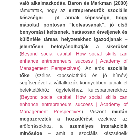
való alkalmazkodás
.
Baron és Markman (2000)
rámutattak, hogy az
entrepreneurök szociális
készségei
– pl.
annak képessége, hogy
másokat pontosan “leolvassanak”, jó első
benyomást keltsenek, hatásosan érveljenek és
különféle társas helyzetekhez igazodjanak
–
jelentősen befolyásolhatják a sikerüket
(
Beyond social capital: How social skills can
enhance entrepreneurs’ success | Academy of
Management Perspectives
). Az erős
szociális
tőke
(széles kapcsolatháló és jó hírnév)
segítségével a vállalkozók könnyebben jutnak el
befektetőkhöz, ügyfelekhez, kulcspartnerekhez
(
Beyond social capital: How social skills can
enhance entrepreneurs’ success | Academy of
Management Perspectives
). Viszont
miután
megszerezték a hozzáférést
ezekhez az
erőforrásokhoz, a
személyes interakcióik
minősége
– amit a szociális készségeik