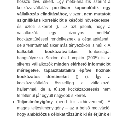
hosszú távú sikert. Egy meta-analízis szerint a
kockázatvállalás
pozitívan kapcsolódik egy
vállalkozás elindításához
, viszont
nem mutatott
szignifikáns korrelációt
a későbbi növekedéssel
és üzleti sikerrel (). Ez azt jelenti, hogy a
vállalkozók egy bizonyos mértékű
kockázattűréssel rendelkeznek a cégalapításnál,
de a fenntartható siker más tényezőkön is múlik. A
kalkulált kockázatvállalás
fontosságát
hangsúlyozza Sexton és Lumpkin (2005) is: a
sikeres vállalkozók
minden elérhető információt
mérlegelve, tapasztalataikra építve hoznak
kockázatos döntéseket
() (). Így a
kockázatvállalás összefügg a vállalkozói
hajlammal, de a túlzott kockázatkeresés nem
feltétlenül jár együtt nagyobb sikerrel.
Teljesítményigény
(need for achievement): A
magas teljesítményigény – az a belső motiváció,
hogy
ambiciózus célokat tűzzünk ki és érjünk el