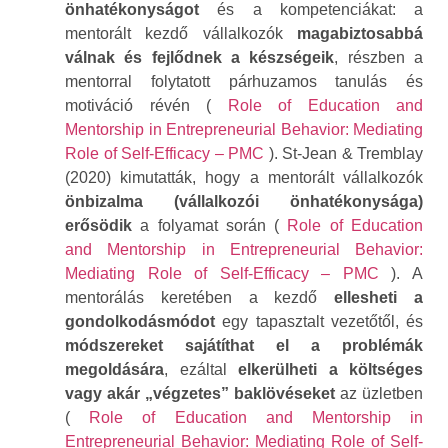
önhatékonyságot
és a kompetenciákat: a
mentorált kezdő vállalkozók
magabiztosabbá
válnak és fejlődnek a készségeik
, részben a
mentorral folytatott párhuzamos tanulás és
motiváció révén (
Role of Education and
Mentorship in Entrepreneurial Behavior: Mediating
Role of Self-Efficacy – PMC
). St-Jean & Tremblay
(2020) kimutatták, hogy a mentorált vállalkozók
önbizalma (vállalkozói önhatékonysága)
erősödik
a folyamat során (
Role of Education
and Mentorship in Entrepreneurial Behavior:
Mediating Role of Self-Efficacy – PMC
). A
mentorálás keretében a kezdő
ellesheti a
gondolkodásmódot
egy tapasztalt vezetőtől, és
módszereket sajátíthat el a problémák
megoldására
, ezáltal
elkerülheti a költséges
vagy akár „végzetes” baklövéseket
az üzletben
(
Role of Education and Mentorship in
Entrepreneurial Behavior: Mediating Role of Self-