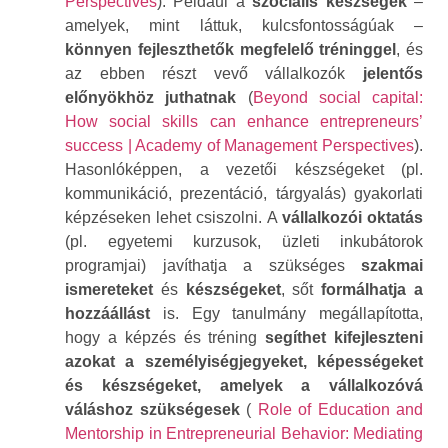
Perspectives
). Például a
szociális készségek
–
amelyek, mint láttuk, kulcsfontosságúak –
könnyen fejleszthetők megfelelő tréninggel
, és
az ebben részt vevő vállalkozók
jelentős
előnyökhöz juthatnak
(
Beyond social capital:
How social skills can enhance entrepreneurs’
success | Academy of Management Perspectives
).
Hasonlóképpen, a vezetői készségeket (pl.
kommunikáció, prezentáció, tárgyalás) gyakorlati
képzéseken lehet csiszolni. A
vállalkozói oktatás
(pl. egyetemi kurzusok, üzleti inkubátorok
programjai) javíthatja a szükséges
szakmai
ismereteket
és
készségeket
, sőt
formálhatja a
hozzáállást
is. Egy tanulmány megállapította,
hogy a képzés és tréning
segíthet kifejleszteni
azokat a személyiségjegyeket, képességeket
és készségeket, amelyek a vállalkozóvá
váláshoz szükségesek
(
Role of Education and
Mentorship in Entrepreneurial Behavior: Mediating