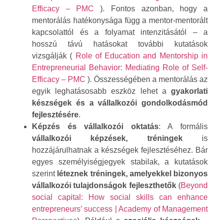
Efficacy – PMC
). Fontos azonban, hogy a
mentorálás hatékonysága függ a mentor-mentorált
kapcsolattól és a folyamat intenzitásától – a
hosszú távú hatásokat további kutatások
vizsgálják (
Role of Education and Mentorship in
Entrepreneurial Behavior: Mediating Role of Self-
Efficacy – PMC
). Összességében a mentorálás az
egyik leghatásosabb eszköz lehet a
gyakorlati
készségek és a vállalkozói gondolkodásmód
fejlesztésére
.
Képzés és vállalkozói oktatás
: A formális
vállalkozói képzések, tréningek
is
hozzájárulhatnak a készségek fejlesztéséhez. Bár
egyes személyiségjegyek stabilak, a kutatások
szerint
léteznek tréningek, amelyekkel bizonyos
vállalkozói tulajdonságok fejleszthetők
(
Beyond
social capital: How social skills can enhance
entrepreneurs’ success | Academy of Management