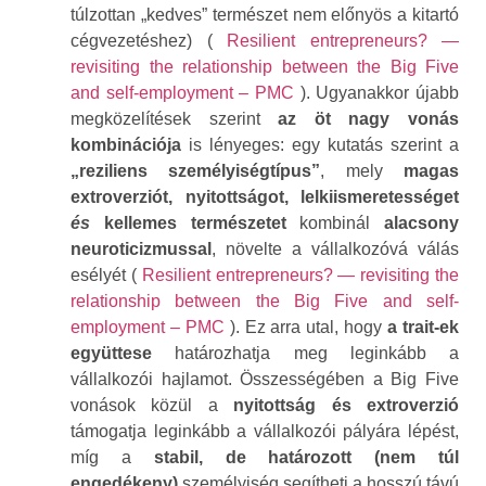
túlzottan „kedves” természet nem előnyös a kitartó
cégvezetéshez) (
Resilient entrepreneurs? —
revisiting the relationship between the Big Five
and self-employment – PMC
). Ugyanakkor újabb
megközelítések szerint
az öt nagy vonás
kombinációja
is lényeges: egy kutatás szerint a
„reziliens személyiségtípus”
, mely
magas
extroverziót, nyitottságot, lelkiismeretességet
és
kellemes természetet
kombinál
alacsony
neuroticizmussal
, növelte a vállalkozóvá válás
esélyét (
Resilient entrepreneurs? — revisiting the
relationship between the Big Five and self-
employment – PMC
). Ez arra utal, hogy
a trait-ek
együttese
határozhatja meg leginkább a
vállalkozói hajlamot. Összességében a Big Five
vonások közül a
nyitottság és extroverzió
támogatja leginkább a vállalkozói pályára lépést,
míg a
stabil, de határozott (nem túl
engedékeny)
személyiség segítheti a hosszú távú