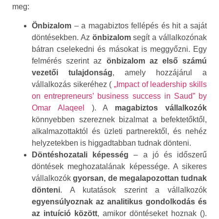
meg:
Önbizalom
– a magabiztos fellépés és hit a saját
döntésekben. Az
önbizalom
segít a vállalkozónak
bátran cselekedni és másokat is meggyőzni. Egy
felmérés szerint az
önbizalom az első számú
vezetői tulajdonság
, amely hozzájárul a
vállalkozás sikeréhez (
„Impact of leadership skills
on entrepreneurs’ business success in Saud” by
Omar Alaqeel
). A
magabiztos vállalkozók
könnyebben szereznek bizalmat a befektetőktől,
alkalmazottaktól és üzleti partnerektől, és nehéz
helyzetekben is higgadtabban tudnak dönteni.
Döntéshozatali képesség
– a jó és időszerű
döntések meghozatalának képessége. A sikeres
vállalkozók
gyorsan, de megalapozottan tudnak
dönteni
. A kutatások szerint a vállalkozók
egyensúlyoznak az analitikus gondolkodás és
az intuíció között
, amikor döntéseket hoznak ().