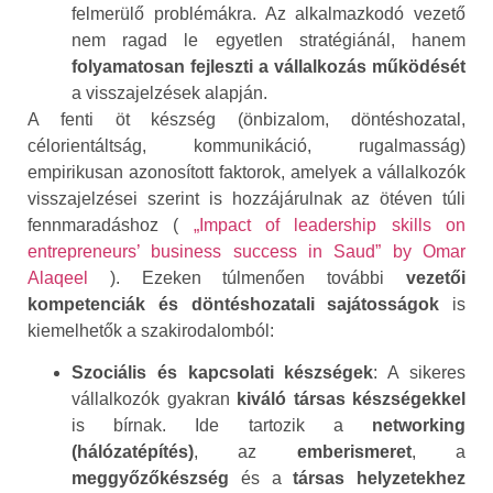
felmerülő problémákra. Az alkalmazkodó vezető
nem ragad le egyetlen stratégiánál, hanem
folyamatosan fejleszti a vállalkozás működését
a visszajelzések alapján.
A fenti öt készség (önbizalom, döntéshozatal,
célorientáltság, kommunikáció, rugalmasság)
empirikusan azonosított faktorok, amelyek a vállalkozók
visszajelzései szerint is hozzájárulnak az ötéven túli
fennmaradáshoz (
„Impact of leadership skills on
entrepreneurs’ business success in Saud” by Omar
Alaqeel
). Ezeken túlmenően további
vezetői
kompetenciák és döntéshozatali sajátosságok
is
kiemelhetők a szakirodalomból:
Szociális és kapcsolati készségek
: A sikeres
vállalkozók gyakran
kiváló társas készségekkel
is bírnak. Ide tartozik a
networking
(hálózatépítés)
, az
emberismeret
, a
meggyőzőkészség
és a
társas helyzetekhez