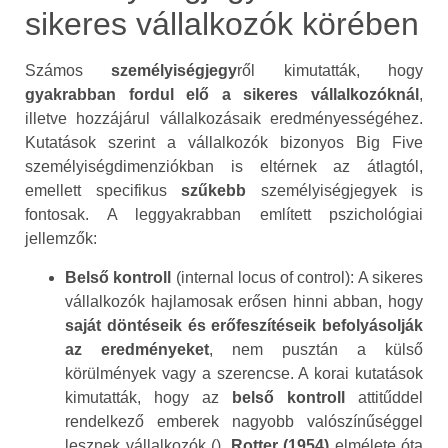
sikeres vállalkozók körében
Számos
személyiségjegy
ről kimutatták, hogy
gyakrabban fordul elő a sikeres vállalkozóknál
,
illetve hozzájárul vállalkozásaik eredményességéhez.
Kutatások szerint a vállalkozók bizonyos Big Five
személyiségdimenziókban is eltérnek az átlagtól,
emellett specifikus
szűkebb
személyiségjegyek is
fontosak. A leggyakrabban említett pszichológiai
jellemzők:
Belső kontroll
(internal locus of control): A sikeres
vállalkozók hajlamosak erősen hinni abban, hogy
saját döntéseik és erőfeszítéseik befolyásolják
az eredményeket
, nem pusztán a külső
körülmények vagy a szerencse. A korai kutatások
kimutatták, hogy az
belső kontroll
attitűddel
rendelkező emberek nagyobb valószínűséggel
lesznek vállalkozók ().
Rotter (1954)
elmélete óta