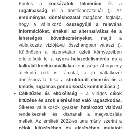
Fontos a
kockázatok felmérése
és a
rugalmasság
is a döntéshozatalnál (). Az
eredményes döntéshozatal
magában foglalja,
hogy a vállalkozó
összegyűjti a releváns
információkat, értékeli az alternatívákat és a
lehetséges következményeket
, majd a
vállalkozás víziójával összhangban választ ().
Különösen a bizonytalan üzleti környezetben
értékelődik fel a
gyors helyzetfelismerés és a
kalkulált kockázatvállalás
képessége. Ahogy egy
áttekintő cikk is rámutat, a jó vállalkozói
döntéshozatal titka a
strukturált elemzés és a
kreatív, rugalmas gondolkodás kombinálása
().
Célkitűzés és eltökéltség
– a világos
célok
kitűzése és azok eléréséhez való ragaszkodás
.
Sikeres vállalkozók gyakran
határozott vízióval
rendelkeznek, és kitartanak a megvalósítás
mellett. Az említett 2022-es tanulmány szerint a
célok kitűzésében és elérésében mutatott