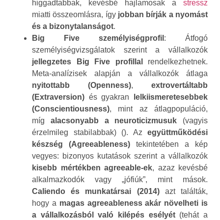
higgadtabbak, kevésbé hajlamosak a
stressz
miatti összeomlásra, így
jobban bírják a nyomást
és a bizonytalanságot
.
Big Five személyiségprofil
: Átfogó
személyiségvizsgálatok szerint a vállalkozók
jellegzetes Big Five profillal
rendelkezhetnek.
Meta-analízisek alapján a vállalkozók átlaga
nyitottabb (Openness)
,
extrovertáltabb
(Extraversion)
és gyakran
lelkiismeretesebbek
(Conscientiousness)
, mint az átlagpopuláció,
míg
alacsonyabb a neuroticizmusuk
(vagyis
érzelmileg stabilabbak) (). Az
együttműködési
készség (Agreeableness)
tekintetében a kép
vegyes: bizonyos kutatások szerint a vállalkozók
kisebb mértékben agreeable-ek
, azaz kevésbé
alkalmazkodók vagy „jófiúk”, mint mások.
Caliendo és munkatársai (2014)
azt találták,
hogy a
magas agreeableness akár növelheti is
a vállalkozásból való kilépés esélyét
(tehát a