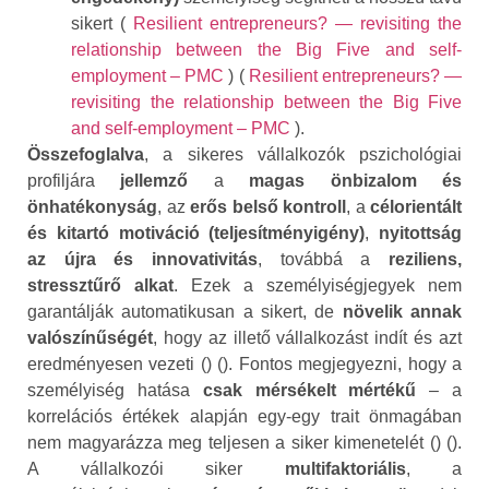
sikert (
Resilient entrepreneurs? — revisiting the
relationship between the Big Five and self-
employment – PMC
) (
Resilient entrepreneurs? —
revisiting the relationship between the Big Five
and self-employment – PMC
).
Összefoglalva
, a sikeres vállalkozók pszichológiai
profiljára
jellemző
a
magas önbizalom és
önhatékonyság
, az
erős belső kontroll
, a
célorientált
és kitartó motiváció (teljesítményigény)
,
nyitottság
az újra és innovativitás
, továbbá a
reziliens,
stressztűrő alkat
. Ezek a személyiségjegyek nem
garantálják automatikusan a sikert, de
növelik annak
valószínűségét
, hogy az illető vállalkozást indít és azt
eredményesen vezeti () (). Fontos megjegyezni, hogy a
személyiség hatása
csak mérsékelt mértékű
– a
korrelációs értékek alapján egy-egy trait önmagában
nem magyarázza meg teljesen a siker kimenetelét () ().
A vállalkozói siker
multifaktoriális
, a