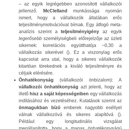
– az egyik legrégebben azonosított vállalkozói
jellemző.
McClelland
munkássága nyomán
ismert, hogy a vállalkozók általában erős
teljesítménymotivációval bírnak. Egy átfogó meta-
analízis szerint a
teljesítményigény
az egyik
legerősebb
személyiségbeli előrejelzője az üzleti
sikernek: korrelációs együtthatója ~0,30 a
vállalkozás sikerével (). Ez a viszonylag erős
kapcsolat arra utal, hogy a sikeres vállalkozók
kitartóan törekednek a kiváló teljesítményre és
céljaik elérésére.
Önhatékonyság
(vállalkozói önbizalom): A
vállalkozói önhatékonyság
azt jelenti, hogy az
illető
hisz a saját képességeiben
egy vállalkozás
indításához és vezetéséhez. Kutatások szerint az
önmagukban bízó
emberek nagyobb eséllyel
válnak vállalkozóvá és sikeres alapítóvá ().
Például egy longitudinális vizsgálat
megállapította, hogy a magas önhatékonyságú