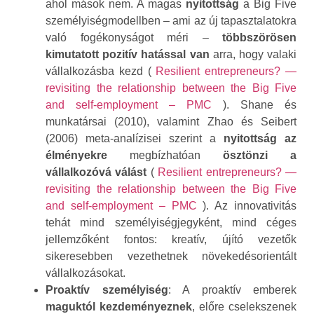
ahol mások nem. A magas
nyitottság
a Big Five
személyiségmodellben – ami az új tapasztalatokra
való fogékonyságot méri –
többszörösen
kimutatott pozitív hatással van
arra, hogy valaki
vállalkozásba kezd (
Resilient entrepreneurs? —
revisiting the relationship between the Big Five
and self-employment – PMC
). Shane és
munkatársai (2010), valamint Zhao és Seibert
(2006) meta-analízisei szerint a
nyitottság az
élményekre
megbízhatóan
ösztönzi a
vállalkozóvá válást
(
Resilient entrepreneurs? —
revisiting the relationship between the Big Five
and self-employment – PMC
). Az innovativitás
tehát mind személyiségjegyként, mind céges
jellemzőként fontos: kreatív, újító vezetők
sikeresebben vezethetnek növekedésorientált
vállalkozásokat.
Proaktív személyiség
: A proaktív emberek
maguktól kezdeményeznek
, előre cselekszenek