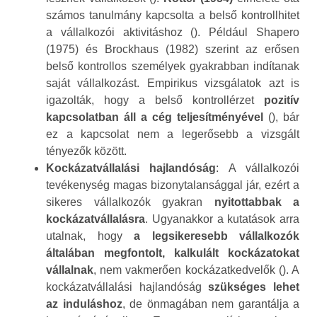
számos tanulmány kapcsolta a belső kontrollhitet
a vállalkozói aktivitáshoz (). Például Shapero
(1975) és Brockhaus (1982) szerint az erősen
belső kontrollos személyek gyakrabban indítanak
saját vállalkozást. Empirikus vizsgálatok azt is
igazolták, hogy a belső kontrollérzet
pozitív
kapcsolatban áll a cég teljesítményével
(), bár
ez a kapcsolat nem a legerősebb a vizsgált
tényezők között.
Kockázatvállalási hajlandóság
: A vállalkozói
tevékenység magas bizonytalansággal jár, ezért a
sikeres vállalkozók gyakran
nyitottabbak a
kockázatvállalásra
. Ugyanakkor a kutatások arra
utalnak, hogy
a legsikeresebb vállalkozók
általában megfontolt, kalkulált kockázatokat
vállalnak
, nem vakmerően kockázatkedvelők (). A
kockázatvállalási hajlandóság
szükséges lehet
az induláshoz
, de önmagában nem garantálja a