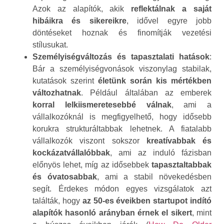
Azok az alapítók, akik
reflektálnak a saját
hibáikra és sikereikre
, idővel egyre jobb
döntéseket hoznak és finomítják vezetési
stílusukat.
Személyiségváltozás és tapasztalati hatások
:
Bár a személyiségvonások viszonylag stabilak,
kutatások szerint
életünk során kis mértékben
változhatnak
. Például általában az emberek
korral lelkiismeretesebbé válnak
, ami a
vállalkozóknál is megfigyelhető, hogy idősebb
korukra strukturáltabbak lehetnek. A fiatalabb
vállalkozók viszont sokszor
kreatívabbak és
kockázatvállalóbbak
, ami az induló fázisban
előnyös lehet, míg az idősebbek
tapasztaltabbak
és óvatosabbak
, ami a stabil növekedésben
segít. Érdekes módon egyes vizsgálatok azt
találták, hogy
az 50-es éveikben startupot indító
alapítók hasonló arányban érnek el sikert
, mint