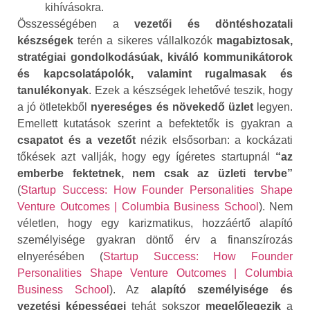
kihívásokra.
Összességében a
vezetői és döntéshozatali
készségek
terén a sikeres vállalkozók
magabiztosak,
stratégiai gondolkodásúak, kiváló kommunikátorok
és kapcsolatápolók, valamint rugalmasak és
tanulékonyak
. Ezek a készségek lehetővé teszik, hogy
a jó ötletekből
nyereséges és növekedő üzlet
legyen.
Emellett kutatások szerint a befektetők is gyakran a
csapatot és a vezetőt
nézik elsősorban: a kockázati
tőkések azt vallják, hogy egy ígéretes startupnál
“az
emberbe fektetnek, nem csak az üzleti tervbe”
(
Startup Success: How Founder Personalities Shape
Venture Outcomes | Columbia Business School
). Nem
véletlen, hogy egy karizmatikus, hozzáértő alapító
személyisége gyakran döntő érv a finanszírozás
elnyerésében (
Startup Success: How Founder
Personalities Shape Venture Outcomes | Columbia
Business School
). Az
alapító személyisége és
vezetési képességei
tehát sokszor
megelőlegezik
a