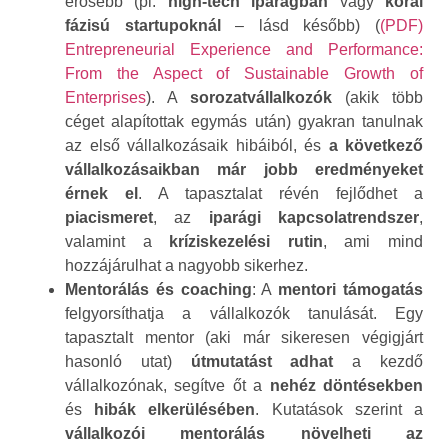
erősebb (pl.
high-tech iparágban
vagy
korai
fázisú startupoknál
– lásd később) (
(PDF)
Entrepreneurial Experience and Performance:
From the Aspect of Sustainable Growth of
Enterprises
). A
sorozatvállalkozók
(akik több
céget alapítottak egymás után) gyakran tanulnak
az első vállalkozásaik hibáiból, és
a következő
vállalkozásaikban már jobb eredményeket
érnek el
. A tapasztalat révén fejlődhet a
piacismeret
, az
iparági kapcsolatrendszer
,
valamint a
kríziskezelési rutin
, ami mind
hozzájárulhat a nagyobb sikerhez.
Mentorálás és coaching
: A
mentori támogatás
felgyorsíthatja a vállalkozók tanulását. Egy
tapasztalt mentor (aki már sikeresen végigjárt
hasonló utat)
útmutatást adhat
a kezdő
vállalkozónak, segítve őt a
nehéz döntésekben
és
hibák elkerülésében
. Kutatások szerint a
vállalkozói mentorálás növelheti az