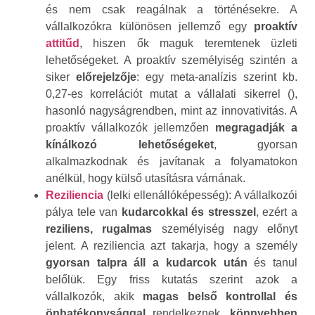
és nem csak reagálnak a történésekre. A
vállalkozókra különösen jellemző egy
proaktív
attitűd
, hiszen ők maguk teremtenek üzleti
lehetőségeket. A proaktív személyiség szintén a
siker
előrejelzője
: egy meta-analízis szerint kb.
0,27-es korrelációt mutat a vállalati sikerrel (),
hasonló nagyságrendben, mint az innovativitás. A
proaktív vállalkozók jellemzően
megragadják a
kínálkozó lehetőségeket
, gyorsan
alkalmazkodnak és javítanak a folyamatokon
anélkül, hogy külső utasításra várnának.
Reziliencia
(lelki ellenállóképesség): A vállalkozói
pálya tele van
kudarcokkal és stresszel
, ezért a
reziliens, rugalmas
személyiség nagy előnyt
jelent. A reziliencia azt takarja, hogy a személy
gyorsan talpra áll a kudarcok után
és tanul
belőlük. Egy friss kutatás szerint azok a
vállalkozók, akik
magas belső kontrollal és
önhatékonysággal
rendelkeznek,
könnyebben