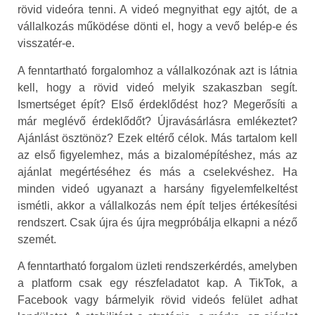
rövid videóra tenni. A videó megnyithat egy ajtót, de a
vállalkozás működése dönti el, hogy a vevő belép-e és
visszatér-e.
A fenntartható forgalomhoz a vállalkozónak azt is látnia
kell, hogy a rövid videó melyik szakaszban segít.
Ismertséget épít? Első érdeklődést hoz? Megerősíti a
már meglévő érdeklődőt? Újravásárlásra emlékeztet?
Ajánlást ösztönöz? Ezek eltérő célok. Más tartalom kell
az első figyelemhez, más a bizalomépítéshez, más az
ajánlat megértéséhez és más a cselekvéshez. Ha
minden videó ugyanazt a harsány figyelemfelkeltést
ismétli, akkor a vállalkozás nem épít teljes értékesítési
rendszert. Csak újra és újra megpróbálja elkapni a néző
szemét.
A fenntartható forgalom üzleti rendszerkérdés, amelyben
a platform csak egy részfeladatot kap. A TikTok, a
Facebook vagy bármelyik rövid videós felület adhat