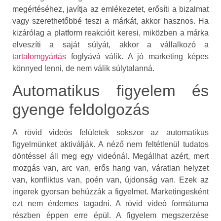
megértéséhez, javítja az emlékezetet, erősíti a bizalmat
vagy szerethetőbbé teszi a márkát, akkor hasznos. Ha
kizárólag a platform reakcióit keresi, miközben a márka
elveszíti a saját súlyát, akkor a vállalkozó a
tartalomgyártás
foglyává válik. A jó marketing képes
könnyed lenni, de nem válik súlytalanná.
Automatikus figyelem és
gyenge feldolgozás
A rövid videós felületek sokszor az automatikus
figyelmünket aktiválják. A néző nem feltétlenül tudatos
döntéssel áll meg egy videónál. Megállhat azért, mert
mozgás van, arc van, erős hang van, váratlan helyzet
van, konfliktus van, poén van, újdonság van. Ezek az
ingerek gyorsan behúzzák a figyelmet. Marketingesként
ezt nem érdemes tagadni. A rövid videó formátuma
részben éppen erre épül. A figyelem megszerzése