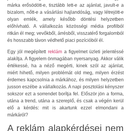
márka erősödött-e, tisztább lett-e az ajánlat, javult-e a
bizalom, nőtt-e a vásárlási hajlandóság, vagy létrejött-e
olyan emlék, amely később döntési helyzetben
előhívható. A vállalkozás közösségi média profilból
ritkán él meg; vevőkből, árrésből, visszatérő forgalomból
és hosszabb távon védhető piaci pozícióból él.
Egy jól megépített
reklám
a figyelmet üzleti jelentéssé
alakítja. A figyelem önmagában nyersanyag. Akkor válik
értékessé, ha a néző megérti, kinek szól az ajánlat,
miért hihető, milyen problémát old meg, milyen érzést
érdemes kapcsolnia a márkához, és milyen helyzetben
jusson eszébe a vállalkozás. A napi posztolási kényszer
sokszor ezt a sorrendet borítja fel. Először jön a forma,
utána a trend, utána a szereplő, és csak a végén kerül
elő a kérdés: mit is akartunk ezzel elmondani a
márkáról?
A reklám alapkérdései nem