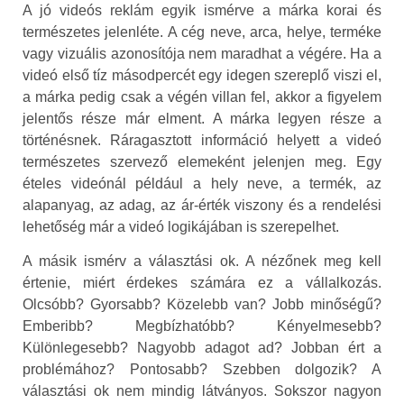
A jó videós reklám egyik ismérve a márka korai és
természetes jelenléte. A cég neve, arca, helye, terméke
vagy vizuális azonosítója nem maradhat a végére. Ha a
videó első tíz másodpercét egy idegen szereplő viszi el,
a márka pedig csak a végén villan fel, akkor a figyelem
jelentős része már elment. A márka legyen része a
történésnek. Ráragasztott információ helyett a videó
természetes szervező elemeként jelenjen meg. Egy
ételes videónál például a hely neve, a termék, az
alapanyag, az adag, az ár-érték viszony és a rendelési
lehetőség már a videó logikájában is szerepelhet.
A másik ismérv a választási ok. A nézőnek meg kell
értenie, miért érdekes számára ez a vállalkozás.
Olcsóbb? Gyorsabb? Közelebb van? Jobb minőségű?
Emberibb? Megbízhatóbb? Kényelmesebb?
Különlegesebb? Nagyobb adagot ad? Jobban ért a
problémához? Pontosabb? Szebben dolgozik? A
választási ok nem mindig látványos. Sokszor nagyon