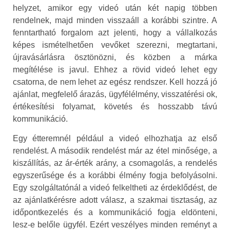
helyzet, amikor egy videó után két napig többen
rendelnek, majd minden visszaáll a korábbi szintre. A
fenntartható forgalom azt jelenti, hogy a vállalkozás
képes ismételhetően vevőket szerezni, megtartani,
újravásárlásra ösztönözni, és közben a márka
megítélése is javul. Ehhez a rövid videó lehet egy
csatorna, de nem lehet az egész rendszer. Kell hozzá jó
ajánlat, megfelelő árazás, ügyfélélmény, visszatérési ok,
értékesítési folyamat, követés és hosszabb távú
kommunikáció.
Egy étteremnél például a videó elhozhatja az első
rendelést. A második rendelést már az étel minősége, a
kiszállítás, az ár-érték arány, a csomagolás, a rendelés
egyszerűsége és a korábbi élmény fogja befolyásolni.
Egy szolgáltatónál a videó felkeltheti az érdeklődést, de
az ajánlatkérésre adott válasz, a szakmai tisztaság, az
időpontkezelés és a kommunikáció fogja eldönteni,
lesz-e belőle ügyfél. Ezért veszélyes minden reményt a