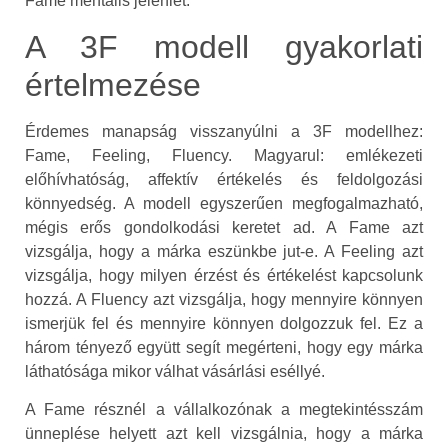
Fame mentális jelenlét.
A 3F modell gyakorlati
értelmezése
Érdemes manapság visszanyúlni a 3F modellhez:
Fame, Feeling, Fluency. Magyarul: emlékezeti
előhívhatóság, affektív értékelés és feldolgozási
könnyedség. A modell egyszerűen megfogalmazható,
mégis erős gondolkodási keretet ad. A Fame azt
vizsgálja, hogy a márka eszünkbe jut-e. A Feeling azt
vizsgálja, hogy milyen érzést és értékelést kapcsolunk
hozzá. A Fluency azt vizsgálja, hogy mennyire könnyen
ismerjük fel és mennyire könnyen dolgozzuk fel. Ez a
három tényező együtt segít megérteni, hogy egy márka
láthatósága mikor válhat vásárlási eséllyé.
A Fame résznél a vállalkozónak a megtekintésszám
ünneplése helyett azt kell vizsgálnia, hogy a márka