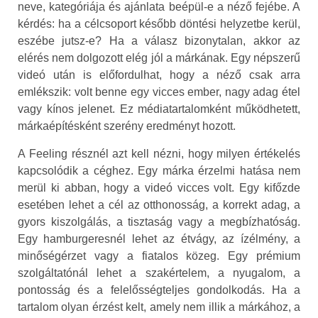
neve, kategóriája és ajánlata beépül-e a néző fejébe. A
kérdés: ha a célcsoport később döntési helyzetbe kerül,
eszébe jutsz-e? Ha a válasz bizonytalan, akkor az
elérés nem dolgozott elég jól a márkának. Egy népszerű
videó után is előfordulhat, hogy a néző csak arra
emlékszik: volt benne egy vicces ember, nagy adag étel
vagy kínos jelenet. Ez médiatartalomként működhetett,
márkaépítésként szerény eredményt hozott.
A Feeling résznél azt kell nézni, hogy milyen értékelés
kapcsolódik a céghez. Egy márka érzelmi hatása nem
merül ki abban, hogy a videó vicces volt. Egy kifőzde
esetében lehet a cél az otthonosság, a korrekt adag, a
gyors kiszolgálás, a tisztaság vagy a megbízhatóság.
Egy hamburgeresnél lehet az étvágy, az ízélmény, a
minőségérzet vagy a fiatalos közeg. Egy prémium
szolgáltatónál lehet a szakértelem, a nyugalom, a
pontosság és a felelősségteljes gondolkodás. Ha a
tartalom olyan érzést kelt, amely nem illik a márkához, a