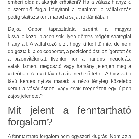
emberi oldalát akarjuk erősíteni? Ha a válasz hiányzik,
a szereplő fogja irányítani a tartalmat, a vállalkozás
pedig statisztaként marad a saját reklámjában.
Dajka Gábor tapasztalata szerint a magyar
kisvállalkozói piacon sok ilyen döntés mögött stratégiai
hiány áll. A vállalkozó érzi, hogy ki kell tűnnie, de nem
dolgozta ki a célcsoportot, a pozicionálást, az ígéretet és
a bizonyítékokat. Ilyenkor jön a hangos megoldás:
valaki ismert, megosztó vagy harsány jelenjen meg a
videóban. A rövid távú hatás mérhető lehet. A hosszabb
távú kérdés nyitva marad: a néző tényleg közelebb
került a vásárláshoz, vagy csak megnézett egy újabb
zajos jelenetet?
Mit jelent a fenntartható
forgalom?
A fenntartható forgalom nem egyszeri kiugrás. Nem az a