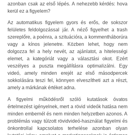
azonban csak az első lépés. A nehezebb kérdés: hova
kerül ez a figyelem?
Az automatikus figyelem gyors és erős, de sokszor
felületes feldolgozással jár. A néző figyelhet a trash
szereplőre, a poénra, a szituációra, a kommentháborúra
vagy a kínos jelenetre. Közben lehet, hogy nem
dolgozza fel a hely nevét, az ajánlatot, a hitelességi
elemet, a kategóriát vagy a választási okot. Ezért
veszélyes a puszta megállításra optimalizálni. Egy
videó, amely minden erejét az első másodpercek
sokkolására teszi fel, könnyen elveszítheti azt a részt,
amely a márkának értéket adna.
A figyelmi működésről szóló kutatások óvatos
értelmezést igényelnek, mert a rövid videók hatása nem
minden embernél és nem minden helyzetben azonos. A
problémás vagy túlzott rövidvideó-használat figyelmi és
önkontrollal kapcsolatos terhelése azonban olyan