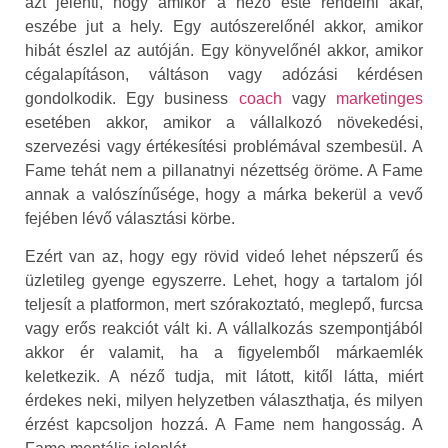
azt jelenti, hogy amikor a néző este rendelni akar,
eszébe jut a hely. Egy autószerelőnél akkor, amikor
hibát észlel az autóján. Egy könyvelőnél akkor, amikor
cégalapításon, váltáson vagy adózási kérdésen
gondolkodik. Egy business
coach
vagy
marketinges
esetében akkor, amikor a vállalkozó növekedési,
szervezési vagy értékesítési problémával szembesül. A
Fame tehát nem a pillanatnyi nézettség öröme. A Fame
annak a valószínűsége, hogy a márka bekerül a vevő
fejében lévő választási körbe.
Ezért van az, hogy egy rövid videó lehet népszerű és
üzletileg gyenge egyszerre. Lehet, hogy a tartalom jól
teljesít a platformon, mert szórakoztató, meglepő, furcsa
vagy erős reakciót vált ki. A vállalkozás szempontjából
akkor ér valamit, ha a figyelemből márkaemlék
keletkezik. A néző tudja, mit látott, kitől látta, miért
érdekes neki, milyen helyzetben választhatja, és milyen
érzést kapcsoljon hozzá. A Fame nem hangosság. A