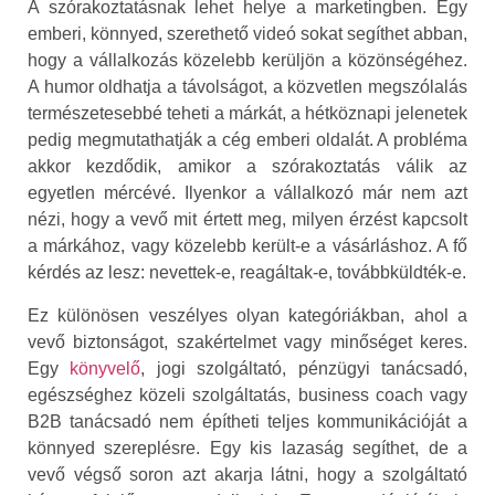
A szórakoztatásnak lehet helye a marketingben. Egy
emberi, könnyed, szerethető videó sokat segíthet abban,
hogy a vállalkozás közelebb kerüljön a közönségéhez.
A humor oldhatja a távolságot, a közvetlen megszólalás
természetesebbé teheti a márkát, a hétköznapi jelenetek
pedig megmutathatják a cég emberi oldalát. A probléma
akkor kezdődik, amikor a szórakoztatás válik az
egyetlen mércévé. Ilyenkor a vállalkozó már nem azt
nézi, hogy a vevő mit értett meg, milyen érzést kapcsolt
a márkához, vagy közelebb került-e a vásárláshoz. A fő
kérdés az lesz: nevettek-e, reagáltak-e, továbbküldték-e.
Ez különösen veszélyes olyan kategóriákban, ahol a
vevő biztonságot, szakértelmet vagy minőséget keres.
Egy
könyvelő
, jogi szolgáltató, pénzügyi tanácsadó,
egészséghez közeli szolgáltatás, business coach vagy
B2B tanácsadó nem építheti teljes kommunikációját a
könnyed szereplésre. Egy kis lazaság segíthet, de a
vevő végső soron azt akarja látni, hogy a szolgáltató