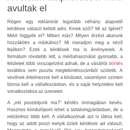
avultak el
Régen egy reklámnál legalább néhány alapvető
kérdésre választ kellett adni. Kinek szól? Mi az ígéret?
Miért higgyék el? Miben más? Milyen érzést akarunk
hozzákötni a márkához? Mi maradjon meg a néző
fejében? Ezek a kérdések ma is érvényesek. A
formátum rövidebb lett, a médiahasználat gyorsabb, a
felületek több visszajelzést adnak, de a vásárlói
döntés
továbbra sem puszta megtekintésszámból születik. A
vevőnek értelmeznie kell a kínálatot, valamilyen szinten
bíznia kell a vállalkozásban, és a saját helyzetére kell
vonatkoztatnia az üzenetet.
A „mit posztoljunk ma?” kérdés önmagában kevés.
Hasznos kiindulópont lehet a tartalomgyártásban, de a
reklámhoz több kell. A vállalkozónak azt is látnia kell,
hogy az adott poszt melyik üzleti kérdésre ad választ.