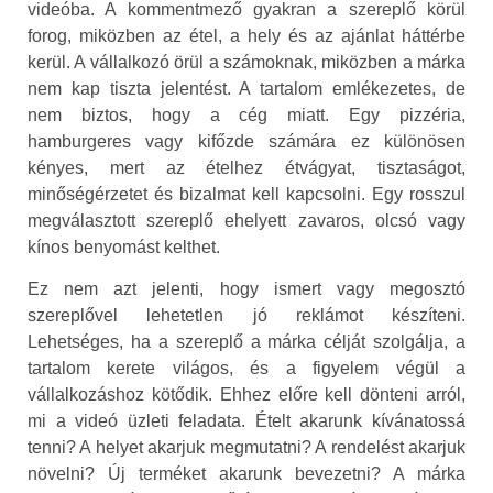
videóba. A kommentmező gyakran a szereplő körül
forog, miközben az étel, a hely és az ajánlat háttérbe
kerül. A vállalkozó örül a számoknak, miközben a márka
nem kap tiszta jelentést. A tartalom emlékezetes, de
nem biztos, hogy a cég miatt. Egy pizzéria,
hamburgeres vagy kifőzde számára ez különösen
kényes, mert az ételhez étvágyat, tisztaságot,
minőségérzetet és bizalmat kell kapcsolni. Egy rosszul
megválasztott szereplő ehelyett zavaros, olcsó vagy
kínos benyomást kelthet.
Ez nem azt jelenti, hogy ismert vagy megosztó
szereplővel lehetetlen jó reklámot készíteni.
Lehetséges, ha a szereplő a márka célját szolgálja, a
tartalom kerete világos, és a figyelem végül a
vállalkozáshoz kötődik. Ehhez előre kell dönteni arról,
mi a videó üzleti feladata. Ételt akarunk kívánatossá
tenni? A helyet akarjuk megmutatni? A rendelést akarjuk
növelni? Új terméket akarunk bevezetni? A márka