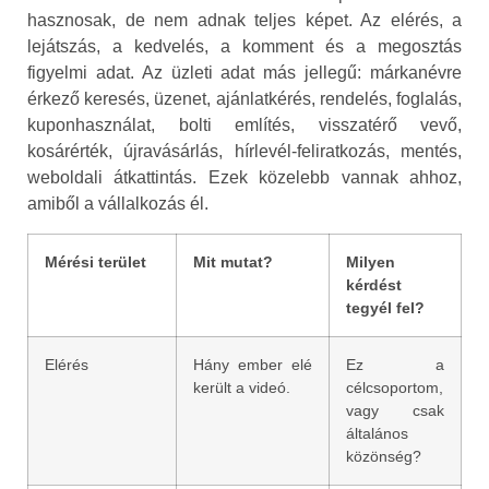
hasznosak, de nem adnak teljes képet. Az elérés, a
lejátszás, a kedvelés, a komment és a megosztás
figyelmi adat. Az üzleti adat más jellegű: márkanévre
érkező keresés, üzenet, ajánlatkérés, rendelés, foglalás,
kuponhasználat, bolti említés, visszatérő vevő,
kosárérték, újravásárlás, hírlevél-feliratkozás, mentés,
weboldali átkattintás. Ezek közelebb vannak ahhoz,
amiből a vállalkozás él.
Mérési terület
Mit mutat?
Milyen
kérdést
tegyél fel?
Elérés
Hány ember elé
Ez a
került a videó.
célcsoportom,
vagy csak
általános
közönség?