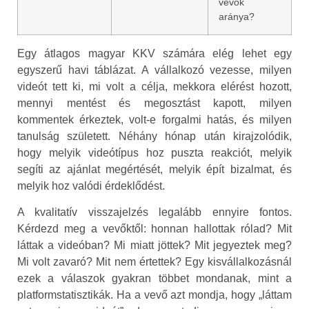
vevők
aránya?
Egy átlagos magyar KKV számára elég lehet egy
egyszerű havi táblázat. A vállalkozó vezesse, milyen
videót tett ki, mi volt a célja, mekkora elérést hozott,
mennyi mentést és megosztást kapott, milyen
kommentek érkeztek, volt-e forgalmi hatás, és milyen
tanulság született. Néhány hónap után kirajzolódik,
hogy melyik videótípus hoz puszta reakciót, melyik
segíti az ajánlat megértését, melyik épít bizalmat, és
melyik hoz valódi érdeklődést.
A kvalitatív visszajelzés legalább ennyire fontos.
Kérdezd meg a vevőktől: honnan hallottak rólad? Mit
láttak a videóban? Mi miatt jöttek? Mit jegyeztek meg?
Mi volt zavaró? Mit nem értettek? Egy kisvállalkozásnál
ezek a válaszok gyakran többet mondanak, mint a
platformstatisztikák. Ha a vevő azt mondja, hogy „láttam