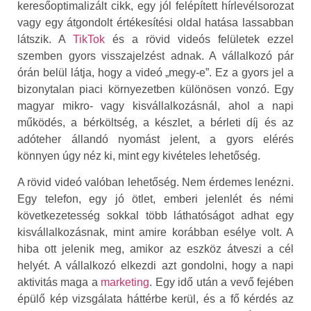
keresőoptimalizált cikk, egy jól felépített hírlevélsorozat
vagy egy átgondolt értékesítési oldal hatása lassabban
látszik. A
TikTok
és a rövid videós felületek ezzel
szemben gyors visszajelzést adnak. A vállalkozó pár
órán belül látja, hogy a videó „megy-e”. Ez a gyors jel a
bizonytalan piaci környezetben különösen vonzó. Egy
magyar mikro- vagy kisvállalkozásnál, ahol a napi
működés, a bérköltség, a készlet, a bérleti díj és az
adóteher állandó nyomást jelent, a gyors elérés
könnyen úgy néz ki, mint egy kivételes lehetőség.
A rövid videó valóban lehetőség. Nem érdemes lenézni.
Egy telefon, egy jó ötlet, emberi jelenlét és némi
következetesség sokkal több láthatóságot adhat egy
kisvállalkozásnak, mint amire korábban esélye volt. A
hiba ott jelenik meg, amikor az eszköz átveszi a cél
helyét. A vállalkozó elkezdi azt gondolni, hogy a napi
aktivitás maga a
marketing
. Egy idő után a vevő fejében
épülő kép vizsgálata háttérbe kerül, és a fő kérdés az