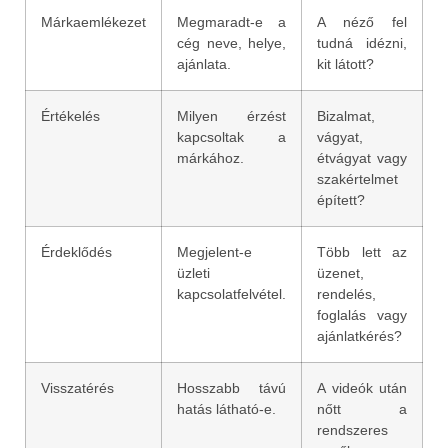
Márkaemlékezet
Megmaradt-e a
A néző fel
cég neve, helye,
tudná idézni,
ajánlata.
kit látott?
Értékelés
Milyen érzést
Bizalmat,
kapcsoltak a
vágyat,
márkához.
étvágyat vagy
szakértelmet
épített?
Érdeklődés
Megjelent-e
Több lett az
üzleti
üzenet,
kapcsolatfelvétel.
rendelés,
foglalás vagy
ajánlatkérés?
Visszatérés
Hosszabb távú
A videók után
hatás látható-e.
nőtt a
rendszeres