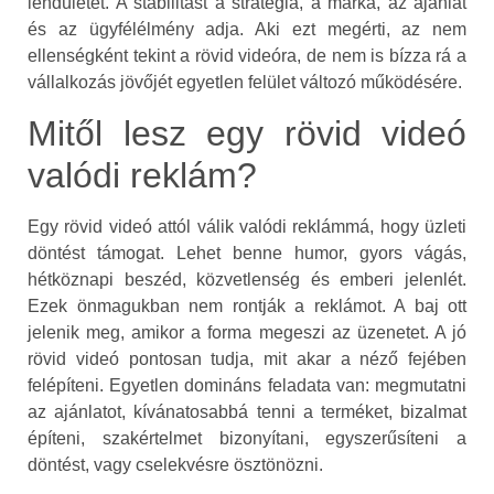
lendületet. A stabilitást a stratégia, a márka, az ajánlat
és az ügyfélélmény adja. Aki ezt megérti, az nem
ellenségként tekint a rövid videóra, de nem is bízza rá a
vállalkozás jövőjét egyetlen felület változó működésére.
Mitől lesz egy rövid videó
valódi reklám?
Egy rövid videó attól válik valódi reklámmá, hogy üzleti
döntést támogat. Lehet benne humor, gyors vágás,
hétköznapi beszéd, közvetlenség és emberi jelenlét.
Ezek önmagukban nem rontják a reklámot. A baj ott
jelenik meg, amikor a forma megeszi az üzenetet. A jó
rövid videó pontosan tudja, mit akar a néző fejében
felépíteni. Egyetlen domináns feladata van: megmutatni
az ajánlatot, kívánatosabbá tenni a terméket, bizalmat
építeni, szakértelmet bizonyítani, egyszerűsíteni a
döntést, vagy cselekvésre ösztönözni.