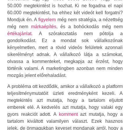
50.000 megtekintést is hozhat. Ki ne fogadna el napi
60.000 megtekintést, ha ehhez két videót kell forgatni?
Mondjuk én. A
figyelem
még nem stratégia, a nézettség
még nem
márkaépítés
, és a bohóckodás még nem
értékajánlat
. A szórakoztatás nem pótolja a
gondolkodást. Ez a mondat sok vállalkozónak
kényelmetlen, mert a rövid videós felületek azonnali
sikerélményt adnak. A vállalkozó látja a számokat,
olvassa a kommenteket, megkapja az érzést, hogy
történik valami. A marketingben azonban nem minden
mozgás jelent előrehaladást.
A probléma ott kezdődik, amikor a vállalkozó a platform
teljesítménymutatóit üzleti eredményként kezeli. A
megtekintés azt mutatja, hogy a tartalom eljutott
emberek elé. A kedvelés azt mutatja, hogy valaki egy
gyors reakciót adott. A
komment
azt mutatja, hogy a
tartalom kiváltott valamilyen választ. Ezek hasznos
jelek, de önmagukban keveset mondanak arról, hogy a