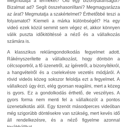
Megmutatja a terméket? Old egy bizonytalanságot?
Bizalmat ad? Segít összehasonlítani? Megmagyarázza
az árat? Megmutatja a szakértelmet? Érthetőbbé teszi a
folyamatot? Kiemeli a márka különbségét? Ha egy
videó ezek közül semmit sem végez el, akkor könnyen
válik puszta időkitöltéssé a néző és a vállalkozás
számára is.
A klasszikus reklámgondolkodás fegyelmet adott.
Rákényszerítette a vállalkozást, hogy döntsön a
célcsoportról, a fő üzenetről, az ígéretről, a bizonyítékról,
a hangvételről és a cselekvésre vezetés módjáról. A
rövid videós közeg sokszor feloldja ezt a fegyelmet. A
vállalkozó úgy érzi, elég gyorsan reagálni, mert a közeg
is gyors. Ez a gondolkodás érthető, de veszélyes. A
gyors forma nem menti fel a vállalkozót a pontos
üzenetalkotás alól. Egy tizenöt másodperces videóban
még szigorúbb döntésekre van szükség, mert kevés idő
áll rendelkezésre, és a néző figyelme azonnal
továbbállhat.