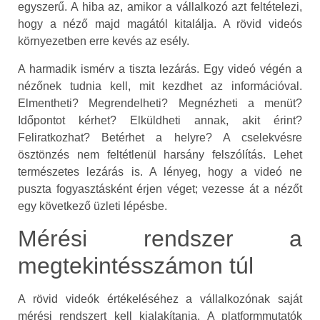
egyszerű. A hiba az, amikor a vállalkozó azt feltételezi,
hogy a néző majd magától kitalálja. A rövid videós
környezetben erre kevés az esély.
A harmadik ismérv a tiszta lezárás. Egy videó végén a
nézőnek tudnia kell, mit kezdhet az információval.
Elmentheti? Megrendelheti? Megnézheti a menüt?
Időpontot kérhet? Elküldheti annak, akit érint?
Feliratkozhat? Betérhet a helyre? A cselekvésre
ösztönzés nem feltétlenül harsány felszólítás. Lehet
természetes lezárás is. A lényeg, hogy a videó ne
puszta fogyasztásként érjen véget; vezesse át a nézőt
egy következő üzleti lépésbe.
Mérési rendszer a
megtekintésszámon túl
A rövid videók értékeléséhez a vállalkozónak saját
mérési rendszert kell kialakítania. A platformmutatók