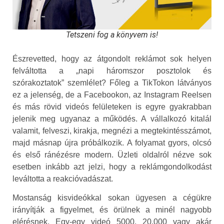
Tetszeni fog a könyvem is!
Észrevetted, hogy az átgondolt reklámot sok helyen
felváltotta a „napi háromszor posztolok és
szórakoztatok” szemlélet? Főleg a TikTokon látványos
ez a jelenség, de a Facebookon, az Instagram Reelsen
és más rövid videós felületeken is egyre gyakrabban
jelenik meg ugyanaz a működés. A vállalkozó kitalál
valamit, felveszi, kirakja, megnézi a megtekintésszámot,
majd másnap újra próbálkozik. A folyamat gyors, olcsó
és első ránézésre modern. Üzleti oldalról nézve sok
esetben inkább azt jelzi, hogy a reklámgondolkodást
leváltotta a reakcióvadászat.
Mostanság kisvideókkal sokan ügyesen a cégükre
irányítják a figyelmet, és örülnek a minél nagyobb
elérésnek. Egy-egy videó 5000, 20.000 vagy akár