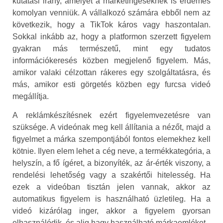
kutatási irány, amelyet a marketingeseknek is érdemes
komolyan venniük. A vállalkozó számára ebből nem az
következik, hogy a TikTok káros vagy haszontalan.
Sokkal inkább az, hogy a platformon szerzett figyelem
gyakran más természetű, mint egy tudatos
információkeresés közben megjelenő figyelem. Más,
amikor valaki célzottan rákeres egy szolgáltatásra, és
más, amikor esti görgetés közben egy furcsa videó
megállítja.
A reklámkészítésnek ezért figyelemvezetésre van
szüksége. A videónak meg kell állítania a nézőt, majd a
figyelmet a márka szempontjából fontos elemekhez kell
kötnie. Ilyen elem lehet a cég neve, a termékkategória, a
helyszín, a fő ígéret, a bizonyíték, az ár-érték viszony, a
rendelési lehetőség vagy a szakértői hitelesség. Ha
ezek a videóban tisztán jelen vannak, akkor az
automatikus figyelem is használható üzletileg. Ha a
videó kizárólag inger, akkor a figyelem gyorsan
elhasználódik, és alig hagy használható márkaemléket.