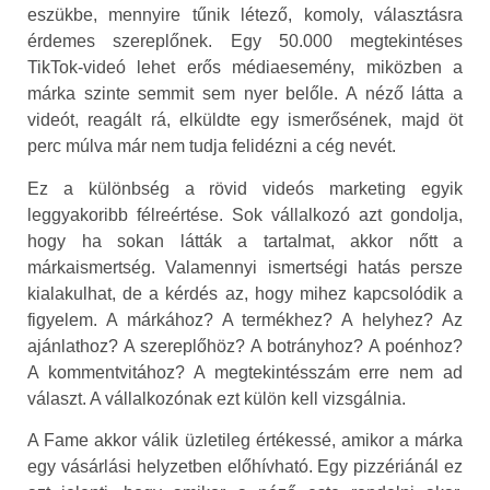
eszükbe, mennyire tűnik létező, komoly, választásra
érdemes szereplőnek. Egy 50.000 megtekintéses
TikTok-videó lehet erős médiaesemény, miközben a
márka szinte semmit sem nyer belőle. A néző látta a
videót, reagált rá, elküldte egy ismerősének, majd öt
perc múlva már nem tudja felidézni a cég nevét.
Ez a különbség a rövid videós marketing egyik
leggyakoribb félreértése. Sok vállalkozó azt gondolja,
hogy ha sokan látták a tartalmat, akkor nőtt a
márkaismertség. Valamennyi ismertségi hatás persze
kialakulhat, de a kérdés az, hogy mihez kapcsolódik a
figyelem. A márkához? A termékhez? A helyhez? Az
ajánlathoz? A szereplőhöz? A botrányhoz? A poénhoz?
A kommentvitához? A megtekintésszám erre nem ad
választ. A vállalkozónak ezt külön kell vizsgálnia.
A Fame akkor válik üzletileg értékessé, amikor a márka
egy vásárlási helyzetben előhívható. Egy pizzériánál ez