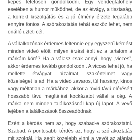
képes felelősen gondolkodni. Egy vendéglátóhely
esetében a humor működhet, de az étvágy, a tisztaság,
a korrekt kiszolgálás és a jó élmény érzete legalább
ennyire fontos. A szórakoztatás tehát eszköz lehet, nem
önálló üzleti cél.
A vállalkozónak érdemes feltennie egy egyszerű kérdést
minden videó előtt: milyen érzést épít ez a tartalom a
márkám köré? Ha a válasz csak annyi, hogy „vicces”,
akkor érdemes tovább gondolkodni. A vicces lehet jó, ha
mellette étvágyat, bizalmat, szakértelmet vagy
közelséget is ad. Ha a videó zavaros, túl harsány, kínos
vagy méltatlan a márkához, akkor a rövid távú elérésért
hosszabb távú megítélési kockázatot vállal a cég. A
márka nem minden találkozásnál kap új lapot. A vevő
fejében a találkozások összeadódnak.
Ezért a kérdés nem az, hogy szabad-e szórakoztatni.
Szabad. A pontosabb kérdés az, hogy a szórakoztatás
mit szolgál. Ha segít közelebb vinni a vevőt az ajánlat